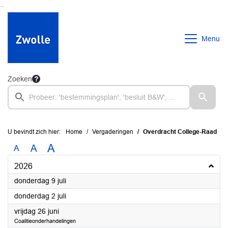
Ga naar de inhoud van deze pagina
Ga naar het zoeken
Ga naar het menu
Menu
Zoeken
U bevindt zich hier:
Home
Vergaderingen
Overdracht College-Raad
A
A
A
2026
2026
donderdag 9 juli
2026
donderdag 2 juli
2026
vrijdag 26 juni
Coalitieonderhandelingen