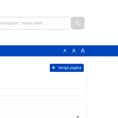
A
A
A
Vorige pagina