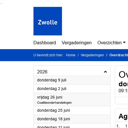
Ga naar de inhoud van deze pagina
Ga naar het zoeken
Ga naar het menu
Dashboard
Vergaderingen
Overzichten
U bevindt zich hier:
Home
Vergaderingen
Overdracht
2026
Ov
2026
donderdag 9 juli
do
2026
donderdag 2 juli
09:1
2026
vrijdag 26 juni
Coalitieonderhandelingen
2026
donderdag 25 juni
Ag
2026
donderdag 18 juni
1
2026
donderdag 11 juni