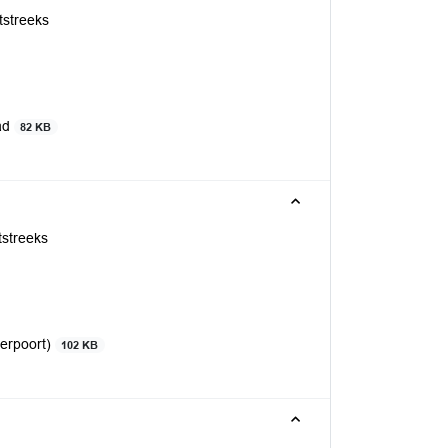
tstreeks
aad
82 KB
tstreeks
terpoort)
102 KB