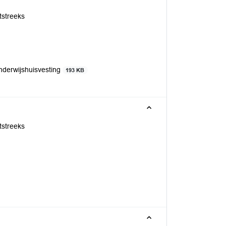
tstreeks
onderwijshuisvesting
193 KB
tstreeks