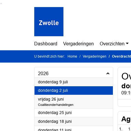
Ga naar de inhoud van deze pagina
Ga naar het zoeken
Ga naar het menu
Dashboard
Vergaderingen
Overzichten
U bevindt zich hier:
Home
Vergaderingen
Overdracht
2026
Ov
2026
donderdag 9 juli
do
2026
donderdag 2 juli
09:1
2026
vrijdag 26 juni
Coalitieonderhandelingen
2026
donderdag 25 juni
Ag
2026
donderdag 18 juni
1
2026
donderdag 11 juni