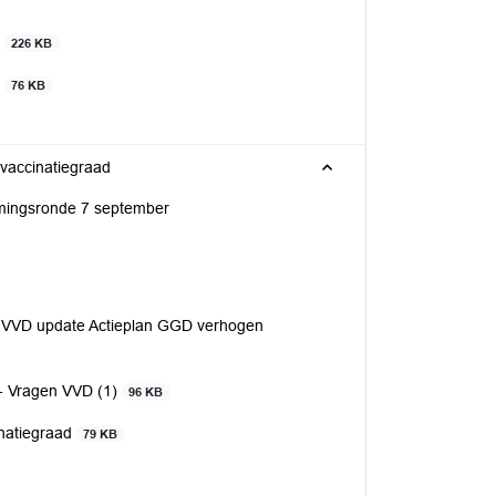
n
226 KB
n
76 KB
vaccinatiegraad
ormingsronde 7 september
tie VVD update Actieplan GGD verhogen
 - Vragen VVD (1)
96 KB
inatiegraad
79 KB