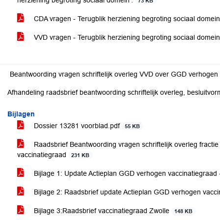
herziening begroting sociaal domein’.
73 KB
CDA vragen - Terugblik herziening begroting sociaal domei
VVD vragen - Terugblik herziening begroting sociaal domei
Beantwoording vragen schriftelijk overleg VVD over GGD verhogen 
Afhandeling raadsbrief beantwoording schriftelijk overleg, besluitv
Bijlagen
Dossier 13281 voorblad.pdf
55 KB
Raadsbrief Beantwoording vragen schriftelijk overleg frac
vaccinatiegraad
231 KB
Bijlage 1: Update Actieplan GGD verhogen vaccinatiegraad
Bijlage 2: Raadsbrief update Actieplan GGD verhogen vacc
Bijlage 3:Raadsbrief vaccinatiegraad Zwolle
148 KB