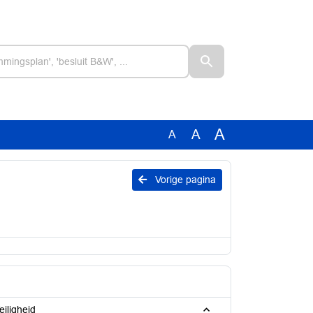
A
A
A
Vorige pagina
iligheid