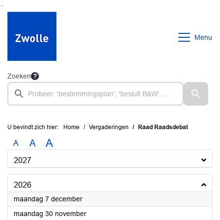
Ga naar de inhoud van deze pagina
Ga naar het zoeken
Ga naar het menu
Menu
Zoeken
U bevindt zich hier:
Home
Vergaderingen
Raad Raadsdebat
A
A
A
2027
2026
2026
maandag 7 december
2026
maandag 30 november