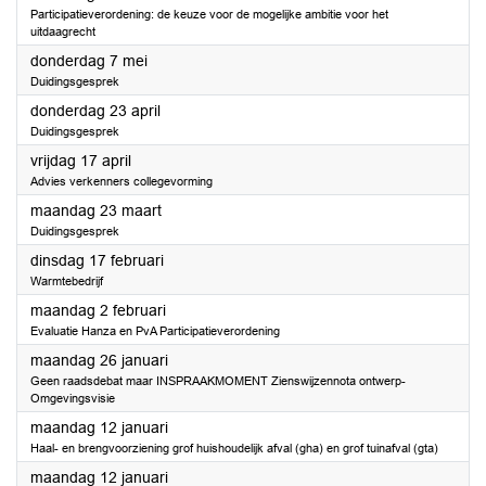
Participatieverordening: de keuze voor de mogelijke ambitie voor het
uitdaagrecht
2026
donderdag 7 mei
Duidingsgesprek
2026
donderdag 23 april
Duidingsgesprek
2026
vrijdag 17 april
Advies verkenners collegevorming
2026
maandag 23 maart
Duidingsgesprek
2026
dinsdag 17 februari
Warmtebedrijf
2026
maandag 2 februari
Evaluatie Hanza en PvA Participatieverordening
2026
maandag 26 januari
Geen raadsdebat maar INSPRAAKMOMENT Zienswijzennota ontwerp-
Omgevingsvisie
2026
maandag 12 januari
Haal- en brengvoorziening grof huishoudelijk afval (gha) en grof tuinafval (gta)
2026
maandag 12 januari