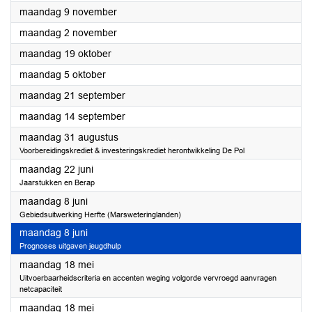
2026
maandag 9 november
2026
maandag 2 november
2026
maandag 19 oktober
2026
maandag 5 oktober
2026
maandag 21 september
2026
maandag 14 september
2026
maandag 31 augustus
Voorbereidingskrediet & investeringskrediet herontwikkeling De Pol
2026
maandag 22 juni
Jaarstukken en Berap
2026
maandag 8 juni
Gebiedsuitwerking Herfte (Marsweteringlanden)
2026
maandag 8 juni
Prognoses uitgaven jeugdhulp
2026
maandag 18 mei
Uitvoerbaarheidscriteria en accenten weging volgorde vervroegd aanvragen
netcapaciteit
2026
maandag 18 mei