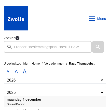
Ga naar de inhoud van deze pagina
Ga naar het zoeken
Ga naar het menu
Menu
Zoeken
U bevindt zich hier:
Home
Vergaderingen
Raad Themadebat
A
A
A
2026
2025
2025
maandag 1 december
Sociaal Domein