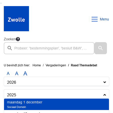
Ga naar de inhoud van deze pagina
Ga naar het zoeken
Ga naar het menu
Menu
Zoeken
U bevindt zich hier:
Home
Vergaderingen
Raad Themadebat
A
A
A
2026
2025
2025
maandag 1 december
Sociaal Domein