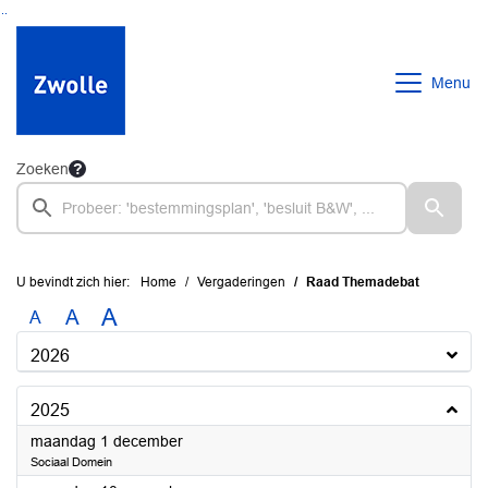
Ga naar de inhoud van deze pagina
Ga naar het zoeken
Ga naar het menu
Menu
Zoeken
U bevindt zich hier:
Home
Vergaderingen
Raad Themadebat
A
A
A
2026
2025
2025
maandag 1 december
Sociaal Domein