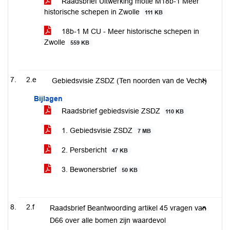
Raadsbrief Uitwerking motie M18b-1 Meer
historische schepen in Zwolle
111 KB
18b-1 M CU - Meer historische schepen in
Zwolle
559 KB
2.e
Gebiedsvisie ZSDZ (Ten noorden van de Vecht)
Bijlagen
Raadsbrief gebiedsvisie ZSDZ
110 KB
1. Gebiedsvisie ZSDZ
7 MB
2. Persbericht
47 KB
3. Bewonersbrief
50 KB
2.f
Raadsbrief Beantwoording artikel 45 vragen van
D66 over alle bomen zijn waardevol