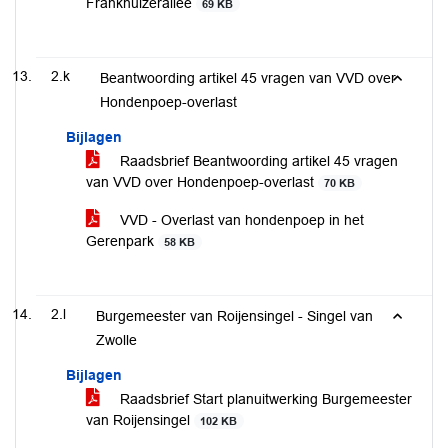
Frankhuizerallee
69 KB
2.k
Beantwoording artikel 45 vragen van VVD over
Hondenpoep-overlast
Bijlagen
Raadsbrief Beantwoording artikel 45 vragen
van VVD over Hondenpoep-overlast
70 KB
VVD - Overlast van hondenpoep in het
Gerenpark
58 KB
2.l
Burgemeester van Roijensingel - Singel van
Zwolle
Bijlagen
Raadsbrief Start planuitwerking Burgemeester
van Roijensingel
102 KB