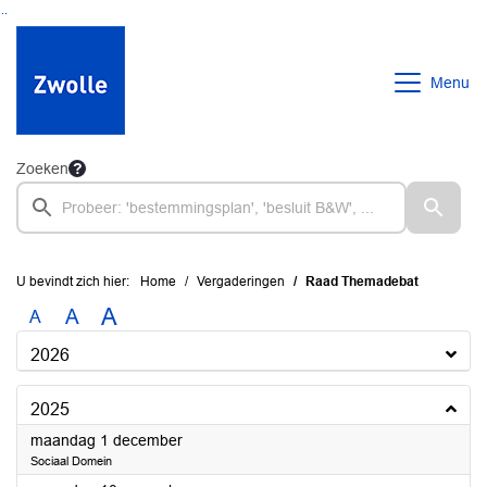
Ga naar de inhoud van deze pagina
Ga naar het zoeken
Ga naar het menu
Menu
Zoeken
U bevindt zich hier:
Home
Vergaderingen
Raad Themadebat
A
A
A
2026
2025
2025
maandag 1 december
Sociaal Domein