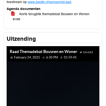
livestream op
www.zwolle.nl/gemeenteraad
.
Agenda documenten
Korte terugblik themadebat Bouwen en Wonen
83 KB
Uitzending