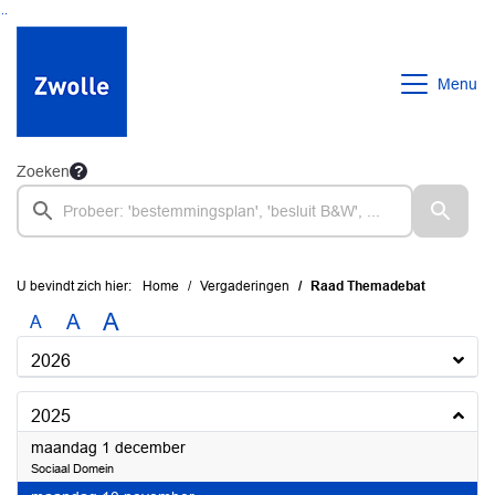
Ga naar de inhoud van deze pagina
Ga naar het zoeken
Ga naar het menu
Menu
Zoeken
U bevindt zich hier:
Home
Vergaderingen
Raad Themadebat
A
A
A
2026
2025
2025
maandag 1 december
Sociaal Domein