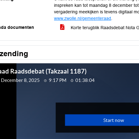
inspreken kan tot maandag 8 december tot 
vergadering meekijken is tevens digitaal mo
www.zwolle.nl/gemeenteraad
.
nda documenten
Korte terugblik Raadsdebat Nota
tzending