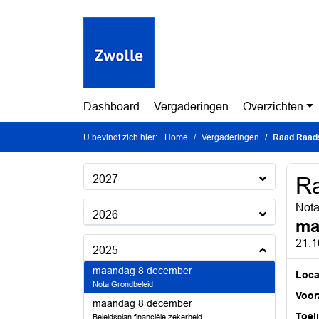
Ga naar de inhoud van deze pagina
Ga naar het zoeken
Ga naar het menu
Dashboard
Vergaderingen
Overzichten
U bevindt zich hier:
Home
Vergaderingen
Raad Raad
2027
R
Nota
2026
ma
21:1
2025
2025
maandag 8 december
Loca
Nota Grondbeleid
Voorz
2025
maandag 8 december
Toel
Beleidsplan financiële zekerheid