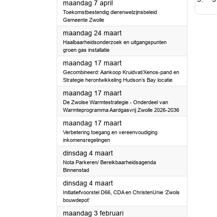
2025
maandag 7 april
Toekomstbestendig dierenwelzijnsbeleid
Gemeente Zwolle
2025
maandag 24 maart
Haalbaarheidsonderzoek en uitgangspunten
groen gas installatie
2025
maandag 17 maart
Gecombineerd: Aankoop Kruidvat/Xenos-pand en
Strategie herontwikkeling Hudson’s Bay locatie
2025
maandag 17 maart
De Zwolse Warmtestrategie - Onderdeel van
Warmteprogramma Aardgasvrij Zwolle 2026-2036
2025
maandag 17 maart
Verbetering toegang en vereenvoudiging
inkomensregelingen
2025
dinsdag 4 maart
Nota Parkeren/ Bereikbaarheidsagenda
Binnenstad
2025
dinsdag 4 maart
Initiatiefvoorstel D66, CDA en ChristenUnie ‘Zwols
bouwdepot’
2025
maandag 3 februari