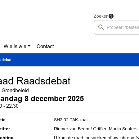
Zoeken
Wie is wie
Contact
sdebat
aad Raadsdebat
 Grondbeleid
andag 8 december 2025
0 - 22:30
tie
SH2.02 TAK-zaal
itter
Riemer van Beem / Griffier: Marijn Seuters
ichting
U kunt de raad toespreken of uw inbreng (v