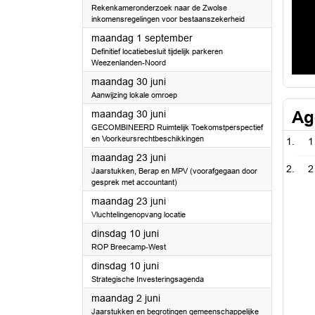
Rekenkameronderzoek naar de Zwolse
inkomensregelingen voor bestaanszekerheid
2025
maandag 1 september
Definitief locatiebesluit tijdelijk parkeren
Weezenlanden-Noord
2025
maandag 30 juni
Aanwijzing lokale omroep
2025
Ag
maandag 30 juni
GECOMBINEERD Ruimtelijk Toekomstperspectief
en Voorkeursrechtbeschikkingen
1
2025
maandag 23 juni
2
Jaarstukken, Berap en MPV (voorafgegaan door
gesprek met accountant)
2025
maandag 23 juni
Vluchtelingenopvang locatie
2025
dinsdag 10 juni
ROP Breecamp-West
2025
dinsdag 10 juni
Strategische Investeringsagenda
2025
maandag 2 juni
Jaarstukken en begrotingen gemeenschappelijke