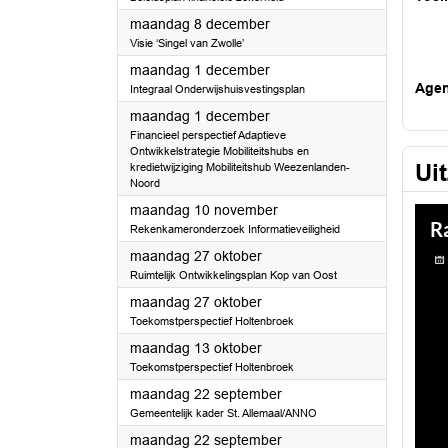
2025
maandag 8 december
Visie ‘Singel van Zwolle’
2025
maandag 1 december
Age
Integraal Onderwijshuisvestingsplan
2025
maandag 1 december
Financieel perspectief Adaptieve
Ontwikkelstrategie Mobiliteitshubs en
Ui
kredietwijziging Mobiliteitshub Weezenlanden-
Noord
2025
maandag 10 november
Rekenkameronderzoek Informatieveiligheid
2025
maandag 27 oktober
Ruimtelijk Ontwikkelingsplan Kop van Oost
2025
maandag 27 oktober
Toekomstperspectief Holtenbroek
2025
maandag 13 oktober
Toekomstperspectief Holtenbroek
2025
maandag 22 september
Gemeentelijk kader St. Allemaal/ANNO
2025
maandag 22 september