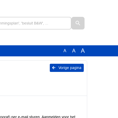
A
A
A
Vorige pagina
ooraf) per e-mail sturen. Aanmelden voor het