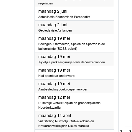
regelingen
2025
maandag 2 juni
Actualisatie Economisch Perspectief
2025
maandag 2 juni
Gebiedsvisie Aa-landen
2025
maandag 19 mei
Bewegen, Ontmoeten, Spelen en Sporten in de
buitenruimte (BOSS-beleid)
2025
maandag 19 mei
Tijdelijke parkeergarage Park de Wezenlanden
2025
maandag 19 mei
Niet openbaar onderwerp
2025
maandag 19 mei
Aanbesteding doelgroepenvervoer
2025
maandag 12 mei
Ruimtelijk Ontwikkelplan en grondexploitatie
Noorderkwartier
2025
maandag 14 april
Vaststelling Ruimtelijk Ontwikkelplan en
Natuurontwikkelplan Nieuw Harculo
3