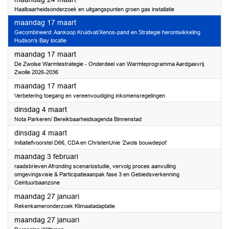
Haalbaarheidsonderzoek en uitgangspunten groen gas installatie
2025
maandag 17 maart
Gecombineerd: Aankoop Kruidvat/Xenos-pand en Strategie herontwikkeling
Hudson’s Bay locatie
2025
maandag 17 maart
De Zwolse Warmtestrategie - Onderdeel van Warmteprogramma Aardgasvrij
Zwolle 2026-2036
2025
maandag 17 maart
Verbetering toegang en vereenvoudiging inkomensregelingen
2025
dinsdag 4 maart
Nota Parkeren/ Bereikbaarheidsagenda Binnenstad
2025
dinsdag 4 maart
Initiatiefvoorstel D66, CDA en ChristenUnie ‘Zwols bouwdepot’
2025
maandag 3 februari
raadsbrieven Afronding scenariostudie, vervolg proces aanvulling
omgevingsvisie & Participatieaanpak fase 3 en Gebiedsverkenning
Ceintuurbaanzone
2025
maandag 27 januari
Rekenkameronderzoek Klimaatadaptatie
2025
maandag 27 januari