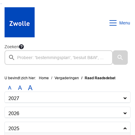
Ga naar de inhoud van deze pagina
Ga naar het zoeken
Ga naar het menu
Menu
Zoeken
U bevindt zich hier:
Home
Vergaderingen
Raad Raadsdebat
A
A
A
2027
2026
2025