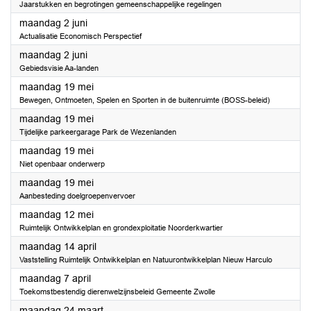
Jaarstukken en begrotingen gemeenschappelijke regelingen
2025
maandag 2 juni
Actualisatie Economisch Perspectief
2025
maandag 2 juni
Gebiedsvisie Aa-landen
2025
maandag 19 mei
Bewegen, Ontmoeten, Spelen en Sporten in de buitenruimte (BOSS-beleid)
2025
maandag 19 mei
Tijdelijke parkeergarage Park de Wezenlanden
2025
maandag 19 mei
Niet openbaar onderwerp
2025
maandag 19 mei
Aanbesteding doelgroepenvervoer
2025
maandag 12 mei
Ruimtelijk Ontwikkelplan en grondexploitatie Noorderkwartier
2025
maandag 14 april
Vaststelling Ruimtelijk Ontwikkelplan en Natuurontwikkelplan Nieuw Harculo
2025
maandag 7 april
Toekomstbestendig dierenwelzijnsbeleid Gemeente Zwolle
2025
maandag 24 maart