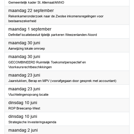
Gemeentelijk kader St. Allemaal/ANNO
2025
maandag 22 september
Rekenkameronderzoek naar de Zwolse inkomensregelingen voor
bestaanszekerheid
2025
maandag 1 september
Definitief locatiebesluit tijdelijk parkeren Weezenlanden-Noord
2025
maandag 30 juni
Aanwijzing lokale omroep
2025
maandag 30 juni
GECOMBINEERD Ruimtelijk Toekomstperspectief en
Voorkeursrechtbeschikkingen
2025
maandag 23 juni
Jaarstukken, Berap en MPV (voorafgegaan door gesprek met accountant)
2025
maandag 23 juni
Vluchtelingenopvang locatie
2025
dinsdag 10 juni
ROP Breecamp-West
2025
dinsdag 10 juni
Strategische Investeringsagenda
2025
maandag 2 juni