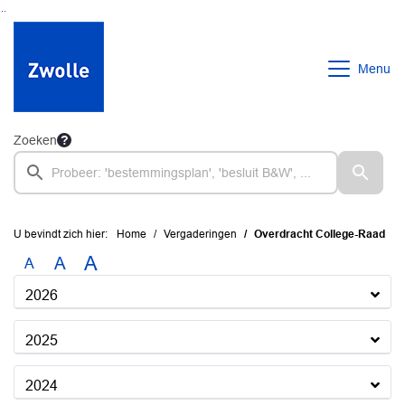
Ga naar de inhoud van deze pagina
Ga naar het zoeken
Ga naar het menu
Menu
Zoeken
U bevindt zich hier:
Home
Vergaderingen
Overdracht College-Raad
A
A
A
2026
2025
2024