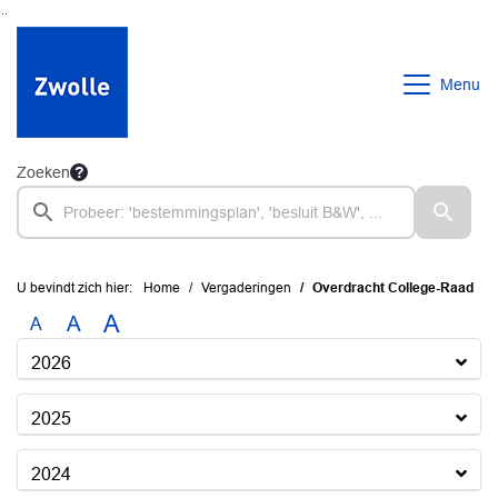
Ga naar de inhoud van deze pagina
Ga naar het zoeken
Ga naar het menu
Menu
Zoeken
U bevindt zich hier:
Home
Vergaderingen
Overdracht College-Raad
A
A
A
2026
2025
2024