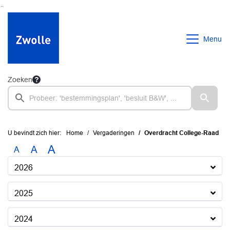
Ga naar de inhoud van deze pagina
Ga naar het zoeken
Ga naar het menu
Menu
Zoeken
U bevindt zich hier:
Home
Vergaderingen
Overdracht College-Raad
A
A
A
2026
2025
2024