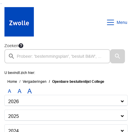
Ga naar de inhoud van deze pagina
Ga naar het zoeken
Ga naar het menu
Menu
Zoeken
U bevindt zich hier:
Home
Vergaderingen
Openbare besluitenlijst College
A
A
A
2026
2025
2024