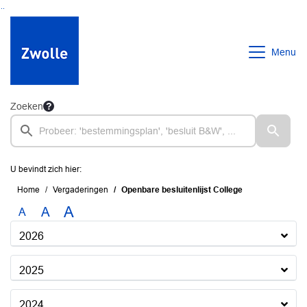
Ga naar de inhoud van deze pagina
Ga naar het zoeken
Ga naar het menu
Menu
Zoeken
U bevindt zich hier:
Home
Vergaderingen
Openbare besluitenlijst College
A
A
A
2026
2025
2024