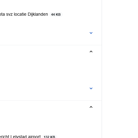
ta svz locatie Dijklanden
44 KB
icht Lelystad airport
132 KB