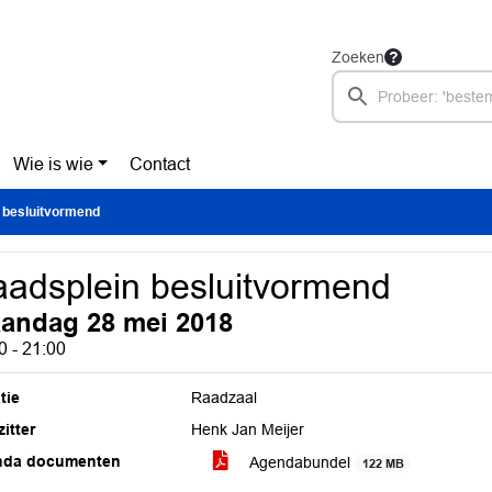
Zoeken
Wie is wie
Contact
 besluitvormend
adsplein besluitvormend
andag 28 mei 2018
0 - 21:00
tie
Raadzaal
itter
Henk Jan Meijer
nda documenten
Agendabundel
122 MB