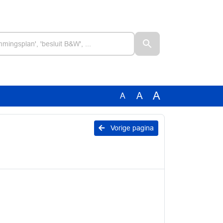
A
A
A
Vorige pagina