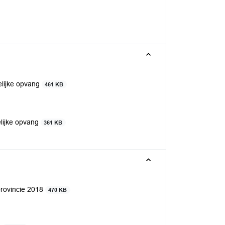
elijke opvang
461 KB
elijke opvang
361 KB
 provincie 2018
470 KB