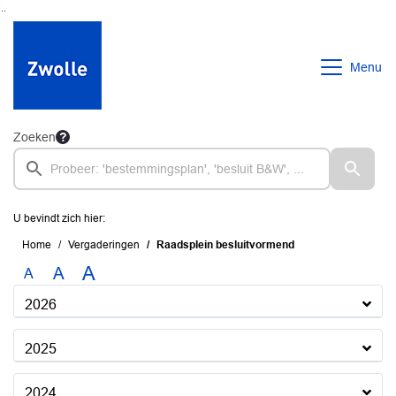
Ga naar de inhoud van deze pagina
Ga naar het zoeken
Ga naar het menu
Menu
Zoeken
U bevindt zich hier:
Home
Vergaderingen
Raadsplein besluitvormend
A
A
A
2026
2025
2024