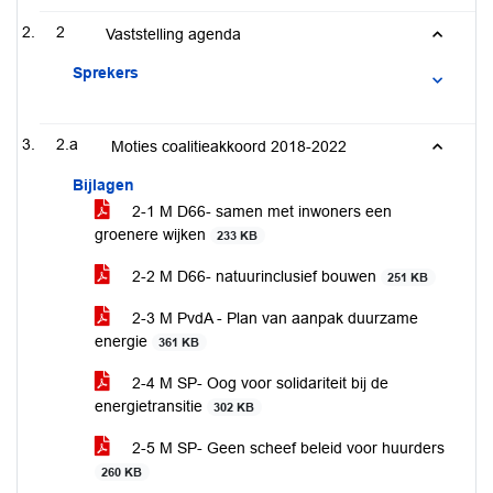
2
Vaststelling agenda
Sprekers
2.a
Moties coalitieakkoord 2018-2022
Bijlagen
2-1 M D66- samen met inwoners een
groenere wijken
233 KB
2-2 M D66- natuurinclusief bouwen
251 KB
2-3 M PvdA - Plan van aanpak duurzame
energie
361 KB
2-4 M SP- Oog voor solidariteit bij de
energietransitie
302 KB
2-5 M SP- Geen scheef beleid voor huurders
260 KB