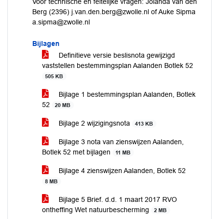
Voor technische en feitelijke vragen: Jolanda van den
Berg (2396) j.van.den.berg@zwolle.nl of Auke Sipma
a.sipma@zwolle.nl
Bijlagen
Definitieve versie beslisnota gewijzigd
vaststellen bestemmingsplan Aalanden Botlek 52
505 KB
Bijlage 1 bestemmingsplan Aalanden, Botlek
52
20 MB
Bijlage 2 wijzigingsnota
413 KB
Bijlage 3 nota van zienswijzen Aalanden,
Botlek 52 met bijlagen
11 MB
Bijlage 4 zienswijzen Aalanden, Botlek 52
8 MB
Bijlage 5 Brief. d.d. 1 maart 2017 RVO
ontheffing Wet natuurbescherming
2 MB