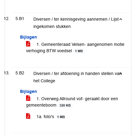
5.B1
Diversen / ter kennisgeving aannemen / Lijst
ingekomen stukken
Bijlagen
1. Gemeenteraad Velsen- aangenomen motie
verhoging BTW voedsel
1 MB
5.B2
Diversen / ter afdoening in handen stellen van
het College
Bijlagen
1. Overweg Allround vof- geraakt door een
gemeenteboom
320 KB
1a. foto's
1 MB