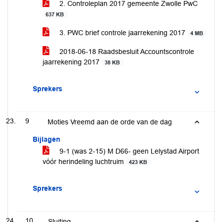
2. Controleplan 2017 gemeente Zwolle PwC
637 KB
3. PWC brief controle jaarrekening 2017
4 MB
2018-06-18 Raadsbesluit Accountscontrole
jaarrekening 2017
38 KB
Sprekers
9
Moties Vreemd aan de orde van de dag
Bijlagen
9-1 (was 2-15) M D66- geen Lelystad Airport
vóór herindeling luchtruim
423 KB
Sprekers
10
Sluiting