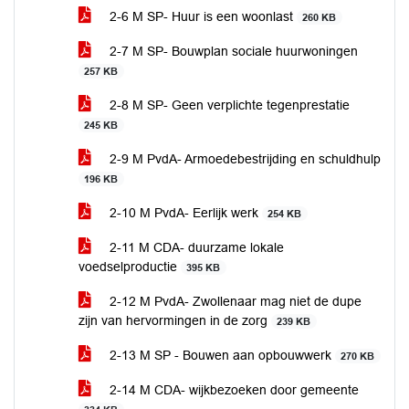
2-6 M SP- Huur is een woonlast
260 KB
2-7 M SP- Bouwplan sociale huurwoningen
257 KB
2-8 M SP- Geen verplichte tegenprestatie
245 KB
2-9 M PvdA- Armoedebestrijding en schuldhulp
196 KB
2-10 M PvdA- Eerlijk werk
254 KB
2-11 M CDA- duurzame lokale
voedselproductie
395 KB
2-12 M PvdA- Zwollenaar mag niet de dupe
zijn van hervormingen in de zorg
239 KB
2-13 M SP - Bouwen aan opbouwwerk
270 KB
2-14 M CDA- wijkbezoeken door gemeente