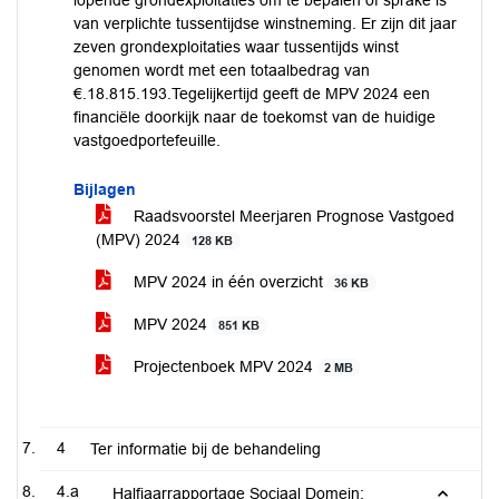
lopende grondexploitaties om te bepalen of sprake is
van verplichte tussentijdse winstneming. Er zijn dit jaar
zeven grondexploitaties waar tussentijds winst
genomen wordt met een totaalbedrag van
€.18.815.193.Tegelijkertijd geeft de MPV 2024 een
financiële doorkijk naar de toekomst van de huidige
vastgoedportefeuille.
Bijlagen
Raadsvoorstel Meerjaren Prognose Vastgoed
(MPV) 2024
128 KB
MPV 2024 in één overzicht
36 KB
MPV 2024
851 KB
Projectenboek MPV 2024
2 MB
4
Ter informatie bij de behandeling
4.a
Halfjaarrapportage Sociaal Domein: