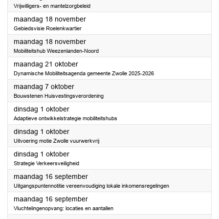
Vrijwilligers- en mantelzorgbeleid
2024
maandag 18 november
Gebiedsvisie Roelenkwartier
2024
maandag 18 november
Mobiliteitshub Weezenlanden-Noord
2024
maandag 21 oktober
Dynamische Mobiliteitsagenda gemeente Zwolle 2025-2026
2024
maandag 7 oktober
Bouwstenen Huisvestingsverordening
2024
dinsdag 1 oktober
Adaptieve ontwikkelstrategie mobiliteitshubs
2024
dinsdag 1 oktober
Uitvoering motie Zwolle vuurwerkvrij
2024
dinsdag 1 oktober
Strategie Verkeersveiligheid
2024
maandag 16 september
Uitgangspuntennotitie vereenvoudiging lokale inkomensregelingen
2024
maandag 16 september
Vluchtelingenopvang: locaties en aantallen