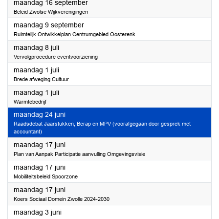
2024
maandag 16 september
Beleid Zwolse Wijkverenigingen
2024
maandag 9 september
Ruimtelijk Ontwikkelplan Centrumgebied Oosterenk
2024
maandag 8 juli
Vervolgprocedure eventvoorziening
2024
maandag 1 juli
Brede afweging Cultuur
2024
maandag 1 juli
Warmtebedrijf
2024
maandag 24 juni
Raadsdebat Jaarstukken, Berap en MPV (voorafgegaan door gesprek met
accountant)
2024
maandag 17 juni
Plan van Aanpak Participatie aanvulling Omgevingsvisie
2024
maandag 17 juni
Mobiliteitsbeleid Spoorzone
2024
maandag 17 juni
Koers Sociaal Domein Zwolle 2024-2030
2024
maandag 3 juni