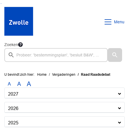
Ga naar de inhoud van deze pagina
Ga naar het zoeken
Ga naar het menu
Menu
Zoeken
U bevindt zich hier:
Home
Vergaderingen
Raad Raadsdebat
A
A
A
2027
2026
2025