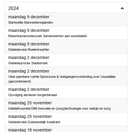
2024
2024
maandag 9 december
Startnotitie Marsweteringlanden
2024
maandag 9 december
Rekenkameronderzoek Samenwerken aan woonbeleid
2024
maandag 9 december
Gebiedsvisie Roelenkwartier
2024
maandag 2 december
Gebiedsproces Stadsbroek
2024
maandag 2 december
Visie openbare ruimte Spoorzone & Voetgangersverbinding over IJsselallee
(gecombineerd)
2024
maandag 2 december
Opvolging adviezen burgerberaad
2024
maandag 25 november
Initiatiefvoorstel D66 innovatie en (zorg)technologie voor welzijn en zorg
2024
maandag 25 november
Gebiedsvisie Zuidwestelijk kwadrant
2024
maandag 18 november