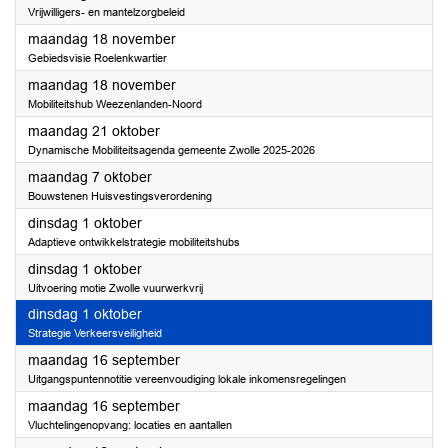
Vrijwilligers- en mantelzorgbeleid
2024
maandag 18 november
Gebiedsvisie Roelenkwartier
2024
maandag 18 november
Mobiliteitshub Weezenlanden-Noord
2024
maandag 21 oktober
Dynamische Mobiliteitsagenda gemeente Zwolle 2025-2026
2024
maandag 7 oktober
Bouwstenen Huisvestingsverordening
2024
dinsdag 1 oktober
Adaptieve ontwikkelstrategie mobiliteitshubs
2024
dinsdag 1 oktober
Uitvoering motie Zwolle vuurwerkvrij
2024
dinsdag 1 oktober
Strategie Verkeersveiligheid
2024
maandag 16 september
Uitgangspuntennotitie vereenvoudiging lokale inkomensregelingen
2024
maandag 16 september
Vluchtelingenopvang: locaties en aantallen