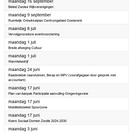
2024
maandag 16 september
Beleid Zwolse Wijkverenigingen
2024
maandag 9 september
Ruimtelijk Ontwikkelplan Centrumgebied Oosterenk
2024
maandag 8 juli
Vervolgprocedure eventvoorziening
2024
maandag 1 juli
Brede afweging Cultuur
2024
maandag 1 juli
Warmtebedrijf
2024
maandag 24 juni
Raadsdebat Jaarstukken, Berap en MPV (voorafgegaan door gesprek met
accountant)
2024
maandag 17 juni
Plan van Aanpak Participatie aanvulling Omgevingsvisie
2024
maandag 17 juni
Mobiliteitsbeleid Spoorzone
2024
maandag 17 juni
Koers Sociaal Domein Zwolle 2024-2030
2024
maandag 3 juni