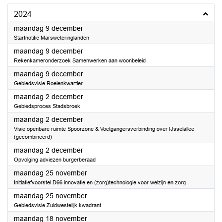
2024
2024
maandag 9 december
Startnotitie Marsweteringlanden
2024
maandag 9 december
Rekenkameronderzoek Samenwerken aan woonbeleid
2024
maandag 9 december
Gebiedsvisie Roelenkwartier
2024
maandag 2 december
Gebiedsproces Stadsbroek
2024
maandag 2 december
Visie openbare ruimte Spoorzone & Voetgangersverbinding over IJsselallee
(gecombineerd)
2024
maandag 2 december
Opvolging adviezen burgerberaad
2024
maandag 25 november
Initiatiefvoorstel D66 innovatie en (zorg)technologie voor welzijn en zorg
2024
maandag 25 november
Gebiedsvisie Zuidwestelijk kwadrant
2024
maandag 18 november