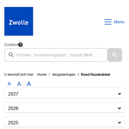
Ga naar de inhoud van deze pagina
Ga naar het zoeken
Ga naar het menu
Menu
Zoeken
U bevindt zich hier:
Home
Vergaderingen
Raad Raadsdebat
A
A
A
2027
2026
2025