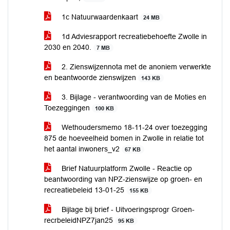
1c Natuurwaardenkaart
24 MB
1d Adviesrapport recreatiebehoefte Zwolle in
2030 en 2040.
7 MB
2. Zienswijzennota met de anoniem verwerkte
en beantwoorde zienswijzen
143 KB
3. Bijlage - verantwoording van de Moties en
Toezeggingen
100 KB
Wethoudersmemo 18-11-24 over toezegging
875 de hoeveelheid bomen in Zwolle in relatie tot
het aantal inwoners_v2
67 KB
Brief Natuurplatform Zwolle - Reactie op
beantwoording van NPZ-zienswijze op groen- en
recreatiebeleid 13-01-25
155 KB
Bijlage bij brief - Uitvoeringsprogr Groen-
recrbeleidNPZ7jan25
95 KB