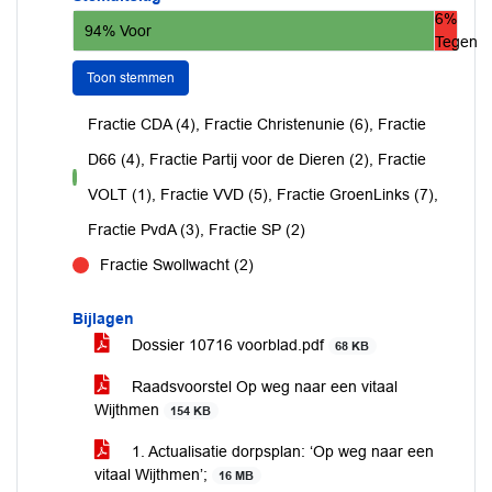
6%
94% Voor
Tegen
Toon stemmen
Fractie CDA (4), Fractie Christenunie (6), Fractie
D66 (4), Fractie Partij voor de Dieren (2), Fractie
voor
VOLT (1), Fractie VVD (5), Fractie GroenLinks (7),
Fractie PvdA (3), Fractie SP (2)
Fractie Swollwacht (2)
tegen
Bijlagen
Dossier 10716 voorblad.pdf
68 KB
Raadsvoorstel Op weg naar een vitaal
Wijthmen
154 KB
1. Actualisatie dorpsplan: ‘Op weg naar een
vitaal Wijthmen’;
16 MB