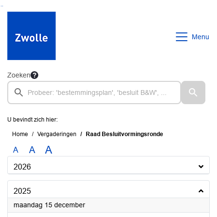
Ga naar de inhoud van deze pagina
Ga naar het zoeken
Ga naar het menu
Menu
Zoeken
U bevindt zich hier:
Home
Vergaderingen
Raad Besluitvormingsronde
A
A
A
2026
2025
2025
maandag 15 december