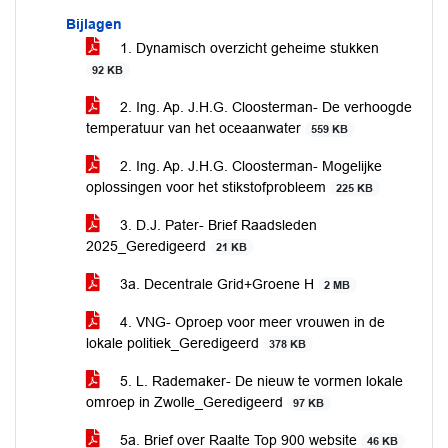
Bijlagen
1. Dynamisch overzicht geheime stukken
92 KB
2. Ing. Ap. J.H.G. Cloosterman- De verhoogde
temperatuur van het oceaanwater
559 KB
2. Ing. Ap. J.H.G. Cloosterman- Mogelijke
oplossingen voor het stikstofprobleem
225 KB
3. D.J. Pater- Brief Raadsleden
2025_Geredigeerd
21 KB
3a. Decentrale Grid+Groene H
2 MB
4. VNG- Oproep voor meer vrouwen in de
lokale politiek_Geredigeerd
378 KB
5. L. Rademaker- De nieuw te vormen lokale
omroep in Zwolle_Geredigeerd
97 KB
5a. Brief over Raalte Top 900 website
46 KB