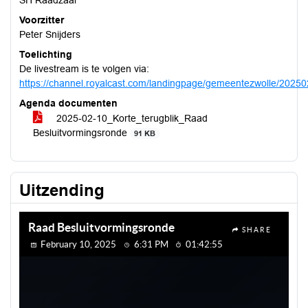
SH Raadzaal
Voorzitter
Peter Snijders
Toelichting
De livestream is te volgen via:
https://channel.royalcast.com/landingpage/gemeentezwolle/2025
Agenda documenten
2025-02-10_Korte_terugblik_Raad
Besluitvormingsronde
91 KB
Uitzending