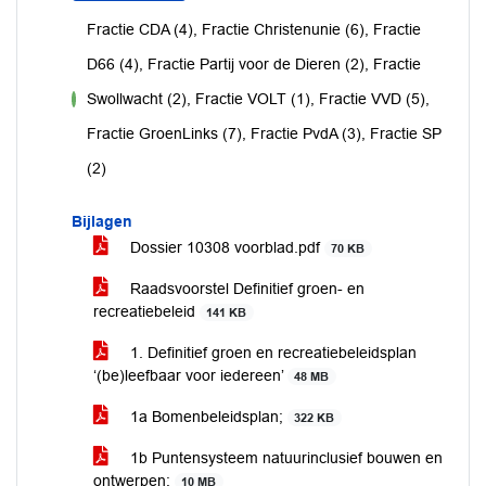
Fractie CDA (4), Fractie Christenunie (6), Fractie
D66 (4), Fractie Partij voor de Dieren (2), Fractie
Swollwacht (2), Fractie VOLT (1), Fractie VVD (5),
voor
Fractie GroenLinks (7), Fractie PvdA (3), Fractie SP
(2)
Bijlagen
Dossier 10308 voorblad.pdf
70 KB
Raadsvoorstel Definitief groen- en
recreatiebeleid
141 KB
1. Definitief groen en recreatiebeleidsplan
‘(be)leefbaar voor iedereen’
48 MB
1a Bomenbeleidsplan;
322 KB
1b Puntensysteem natuurinclusief bouwen en
ontwerpen;
10 MB