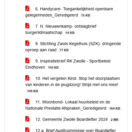
6. Handycare- Toegankelijkheid openbare
gelegenheden_Geredigeerd
75 KB
7. N. Nieuwenkamp- ontslagbrief
burgerlidmaatschap
14 KB
8. Stichting Zwols Kegelhuis (SZK)- dringende
oproep aan raad
77 KB
9. Inspiratiebrief RK Zwolle - Sportbeleid
Eindhoven
116 KB
10. Het vergeten Kind- Stop het doorplaatsen
van kinderen in de jeugdzorg! Strijd met ons mee!
149 KB
11. Woonbond- Lokaal huurbeleid en de
Nationale Prestatie Afspraken_Geredigeerd
164 KB
12. Gemeente Zwolle Boardletter 2024
2 MB
12.a. Brief Auditcommissie over Boardletter