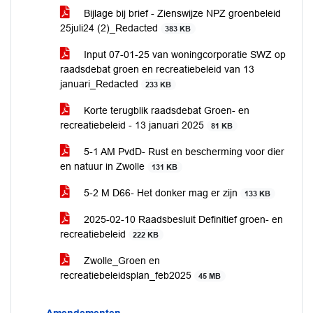
Bijlage bij brief - Zienswijze NPZ groenbeleid
25juli24 (2)_Redacted
383 KB
Input 07-01-25 van woningcorporatie SWZ op
raadsdebat groen en recreatiebeleid van 13
januari_Redacted
233 KB
Korte terugblik raadsdebat Groen- en
recreatiebeleid - 13 januari 2025
81 KB
5-1 AM PvdD- Rust en bescherming voor dier
en natuur in Zwolle
131 KB
5-2 M D66- Het donker mag er zijn
133 KB
2025-02-10 Raadsbesluit Definitief groen- en
recreatiebeleid
222 KB
Zwolle_Groen en
recreatiebeleidsplan_feb2025
45 MB