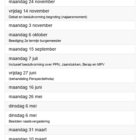
2025
maandag 24 november
2025
vrijdag 14 november
Debat en besluitvorming begroting (najaarsmoment)
2025
maandag 3 november
2025
maandag 6 oktober
Beediging 2e termijn burgemeester
2025
maandag 15 september
2025
maandag 7 juli
Inclusief besluitvorming over PPN, Jaarstukken, Berap en MPV
2025
vrijdag 27 juni
(behandeling Perspectiefnota)
2025
maandag 16 juni
2025
maandag 26 mei
2025
dinsdag 6 mei
2025
dinsdag 6 mei
Besloten raadsvergadering
2025
maandag 31 maart
2025
maandag 10 maart