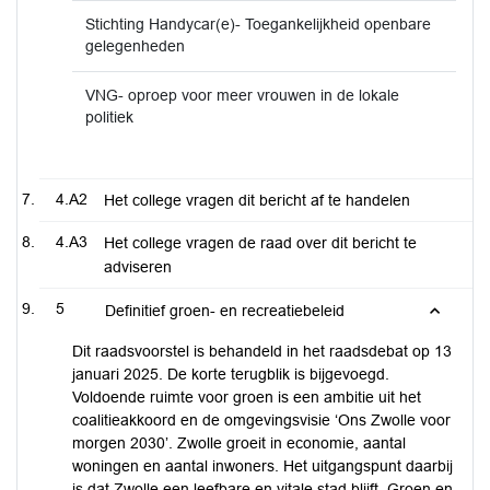
Stichting Handycar(e)- Toegankelijkheid openbare
gelegenheden
VNG- oproep voor meer vrouwen in de lokale
politiek
4.A2
Het college vragen dit bericht af te handelen
4.A3
Het college vragen de raad over dit bericht te
adviseren
5
Definitief groen- en recreatiebeleid
Dit raadsvoorstel is behandeld in het raadsdebat op 13
januari 2025. De korte terugblik is bijgevoegd.
Voldoende ruimte voor groen is een ambitie uit het
coalitieakkoord en de omgevingsvisie ‘Ons Zwolle voor
morgen 2030’. Zwolle groeit in economie, aantal
woningen en aantal inwoners. Het uitgangspunt daarbij
is dat Zwolle een leefbare en vitale stad blijft. Groen en