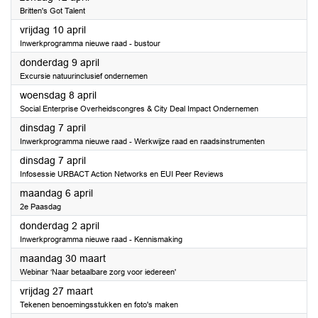
Britten's Got Talent
2026
vrijdag 10 april
Inwerkprogramma nieuwe raad - bustour
2026
donderdag 9 april
Excursie natuurinclusief ondernemen
2026
woensdag 8 april
Social Enterprise Overheidscongres & City Deal Impact Ondernemen
2026
dinsdag 7 april
Inwerkprogramma nieuwe raad - Werkwijze raad en raadsinstrumenten
2026
dinsdag 7 april
Infosessie URBACT Action Networks en EUI Peer Reviews
2026
maandag 6 april
2e Paasdag
2026
donderdag 2 april
Inwerkprogramma nieuwe raad - Kennismaking
2026
maandag 30 maart
Webinar ‘Naar betaalbare zorg voor iedereen'
2026
vrijdag 27 maart
Tekenen benoemingsstukken en foto's maken