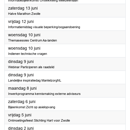
Informatiebijeenkomst Ontwikkeling Meeuwenlaan
2026
zaterdag 13 juni
Halve Marathon Zwolle
2026
vrijdag 12 juni
Informatiemiddag visuele beperking/oogaandoening
2026
woensdag 10 juni
Themasessies Centrum Aa-landen
2026
woensdag 10 juni
Indienen technische vragen
2026
dinsdag 9 juni
Webinar Participeren als raadslid
2026
dinsdag 9 juni
Landelijke inspiratiedag MantelzorgNL
2026
maandag 8 juni
Inwerkprogramma kennismaking externe adviseurs
2026
zaterdag 6 juni
Bijeenkomst Zicht op asielopvang
2026
vrijdag 5 juni
Ontmoetingsfeest Stichting Hart voor Zwolle
2026
dinsdag 2 juni