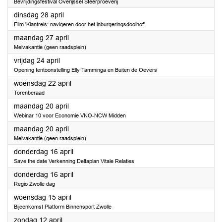
Bevrijdingsfestival Overijssel Sfeerproeverij
2026
dinsdag 28 april
Film 'Klantreis: navigeren door het inburgeringsdoolhof'
2026
maandag 27 april
Meivakantie (geen raadsplein)
2026
vrijdag 24 april
Opening tentoonstelling Elly Tamminga en Buiten de Oevers
2026
woensdag 22 april
Torenberaad
2026
maandag 20 april
Webinar 10 voor Economie VNO-NCW Midden
2026
maandag 20 april
Meivakantie (geen raadsplein)
2026
donderdag 16 april
Save the date Verkenning Deltaplan Vitale Relaties
2026
donderdag 16 april
Regio Zwolle dag
2026
woensdag 15 april
Bijeenkomst Platform Binnensport Zwolle
2026
zondag 12 april