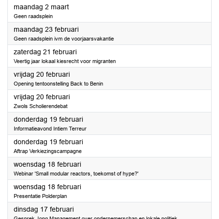
2026
maandag 2 maart
Geen raadsplein
2026
maandag 23 februari
Geen raadsplein ivm de voorjaarsvakantie
2026
zaterdag 21 februari
Veertig jaar lokaal kiesrecht voor migranten
2026
vrijdag 20 februari
Opening tentoonstelling Back to Benin
2026
vrijdag 20 februari
Zwols Scholierendebat
2026
donderdag 19 februari
Informatieavond Intiem Terreur
2026
donderdag 19 februari
Aftrap Verkiezingscampagne
2026
woensdag 18 februari
Webinar 'Small modular reactors, toekomst of hype?'
2026
woensdag 18 februari
Presentatie Polderplan
2026
dinsdag 17 februari
Gesprek Jong Management over ondernemerschap en lokale politiek