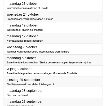
2026
maandag 26 oktober
Informatiebijeenkomst Port of Zwolle
2026
woensdag 21 oktober
Bijeenkomst Overijsselse raden & staten
2026
maandag 19 oktober
Werkbezoek ROVA incl maaltijd
2026
maandag 12 oktober
Herfstvakantie (geen raadsplein)
2026
woensdag 7 oktober
Webinar Huisvestingsbeleid internationale werknemers
2026
maandag 5 oktober
Save the date lunchwebinar 'Sterke gemeenschappen tegen ondermijning'
2026
vrijdag 2 oktober
Save the date preview tentoonstellingen Museum de Fundatie
2026
dinsdag 29 september
Startbijeenkomst Leeratelier Uitdaagrecht
2026
maandag 28 september
Gast van de Raad
2026
maandag 28 september