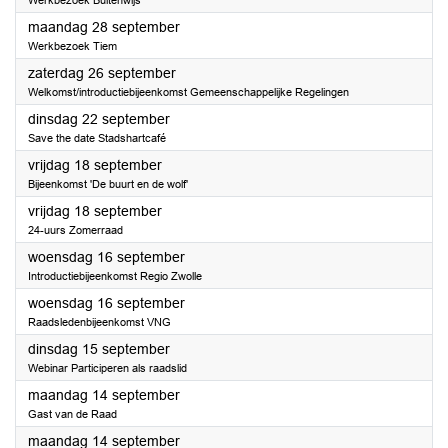
Werkbezoek Buitenwijs
2026
maandag 28 september
Werkbezoek Tiem
2026
zaterdag 26 september
Welkomst/introductiebijeenkomst Gemeenschappelijke Regelingen
2026
dinsdag 22 september
Save the date Stadshartcafé
2026
vrijdag 18 september
Bijeenkomst 'De buurt en de wolf'
2026
vrijdag 18 september
24-uurs Zomerraad
2026
woensdag 16 september
Introductiebijeenkomst Regio Zwolle
2026
woensdag 16 september
Raadsledenbijeenkomst VNG
2026
dinsdag 15 september
Webinar Participeren als raadslid
2026
maandag 14 september
Gast van de Raad
2026
maandag 14 september