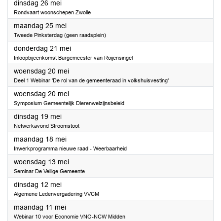
2026
dinsdag 26 mei
Rondvaart woonschepen Zwolle
2026
maandag 25 mei
Tweede Pinksterdag (geen raadsplein)
2026
donderdag 21 mei
Inloopbijeenkomst Burgemeester van Roijensingel
2026
woensdag 20 mei
Deel 1 Webinar 'De rol van de gemeenteraad in volkshuisvesting'
2026
woensdag 20 mei
Symposium Gemeentelijk Dierenwelzijnsbeleid
2026
dinsdag 19 mei
Netwerkavond Stroomstoot
2026
maandag 18 mei
Inwerkprogramma nieuwe raad - Weerbaarheid
2026
woensdag 13 mei
Seminar De Veilige Gemeente
2026
dinsdag 12 mei
Algemene Ledenvergadering VVCM
2026
maandag 11 mei
Webinar 10 voor Economie VNO-NCW Midden