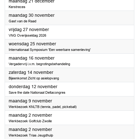
2026
maandag 21 december
Kerstreces
2026
maandag 30 november
Gast van de Raad
2026
vrijdag 27 november
VNG Overijsseldag 2026
2026
woensdag 25 november
Internationaal Symposium 'Een weerbare samenleving'
2026
maandag 16 november
Vergadervrij i.v.m. begrotingsbehandeling
2026
zaterdag 14 november
Bijeenkomst Zicht op asielopvang
2026
donderdag 12 november
Save the date Nationaal Deltacongres
2026
maandag 9 november
Werkbezoek KNLTB (tennis, padel, pickeball)
2026
maandag 2 november
Werkbezoek Golfclub Zwolle
2026
maandag 2 november
Werkbezoek Trias Jeugdhulp