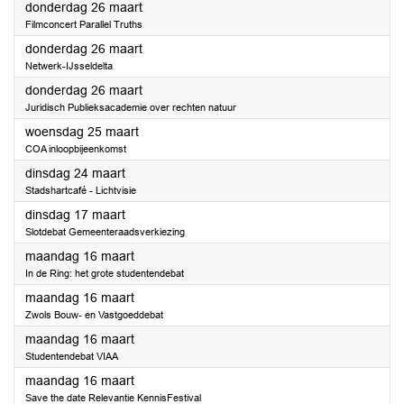
2026
donderdag 26 maart
Filmconcert Parallel Truths
2026
donderdag 26 maart
Netwerk-IJsseldelta
2026
donderdag 26 maart
Juridisch Publieksacademie over rechten natuur
2026
woensdag 25 maart
COA inloopbijeenkomst
2026
dinsdag 24 maart
Stadshartcafé - Lichtvisie
2026
dinsdag 17 maart
Slotdebat Gemeenteraadsverkiezing
2026
maandag 16 maart
In de Ring: het grote studentendebat
2026
maandag 16 maart
Zwols Bouw- en Vastgoeddebat
2026
maandag 16 maart
Studentendebat VIAA
2026
maandag 16 maart
Save the date Relevantie KennisFestival