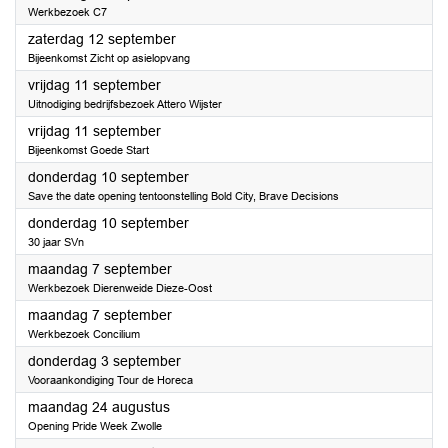
Werkbezoek C7
2026
zaterdag 12 september
Bijeenkomst Zicht op asielopvang
2026
vrijdag 11 september
Uitnodiging bedrijfsbezoek Attero Wijster
2026
vrijdag 11 september
Bijeenkomst Goede Start
2026
donderdag 10 september
Save the date opening tentoonstelling Bold City, Brave Decisions
2026
donderdag 10 september
30 jaar SVn
2026
maandag 7 september
Werkbezoek Dierenweide Dieze-Oost
2026
maandag 7 september
Werkbezoek Concilium
2026
donderdag 3 september
Vooraankondiging Tour de Horeca
2026
maandag 24 augustus
Opening Pride Week Zwolle