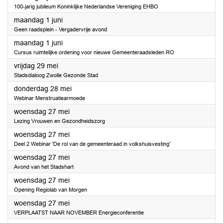
100-jarig jubileum Koninklijke Nederlandse Vereniging EHBO
2026
maandag 1 juni
Geen raadsplein - Vergadervrije avond
2026
maandag 1 juni
Cursus ruimtelijke ordening voor nieuwe Gemeenteraadsleden RO
2026
vrijdag 29 mei
Stadsdialoog Zwolle Gezonde Stad
2026
donderdag 28 mei
Webinar Menstruatiearmoede
2026
woensdag 27 mei
Lezing Vrouwen en Gezondheidszorg
2026
woensdag 27 mei
Deel 2 Webinar 'De rol van de gemeenteraad in volkshuisvesting'
2026
woensdag 27 mei
Avond van het Stadshart
2026
woensdag 27 mei
Opening Regiolab van Morgen
2026
woensdag 27 mei
VERPLAATST NAAR NOVEMBER Energieconferentie