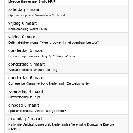
Meedoe-theater met Studio KRIP
2026
zaterdag 7 maart
Opening expositie Vrouwen in Veelvoud
2026
vrijdag 6 maart
Kennismaking Warm Thuis
2026
vrijdag 6 maart
Oriëntatiebijeenkomst "Meer vrouwen in het openbaar bestuur"
2026
donderdag 5 maart
Première operavoorstelling De GebarenVrouw
2026
donderdag 5 maart
Werkconferentie 'Wonen met zorg'
2026
donderdag 5 maart
Conferentie Klimaatverbond Nederland - De toekomst telt
2026
woensdag 4 maart
Filmvertoning De Pupil
2026
dinsdag 3 maart
Lijsttrekkersdebat Zwolle, 800 jaar door!
2026
maandag 2 maart
Nationale Verkiezingsgesprek Nederlandse Vereniging Duurzame Energie
(NVDE)