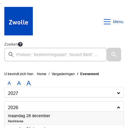
Ga naar de inhoud van deze pagina
Ga naar het zoeken
Ga naar het menu
Menu
Zoeken
U bevindt zich hier:
Home
Vergaderingen
Evenement
A
A
A
2027
2026
2026
maandag 28 december
Kerstreces