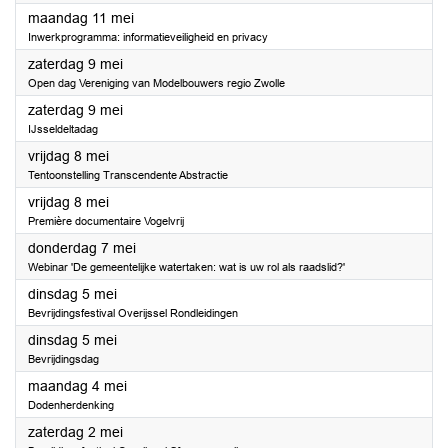
2026
maandag 11 mei
Inwerkprogramma: informatieveiligheid en privacy
2026
zaterdag 9 mei
Open dag Vereniging van Modelbouwers regio Zwolle
2026
zaterdag 9 mei
IJsseldeltadag
2026
vrijdag 8 mei
Tentoonstelling Transcendente Abstractie
2026
vrijdag 8 mei
Première documentaire Vogelvrij
2026
donderdag 7 mei
Webinar 'De gemeentelijke watertaken: wat is uw rol als raadslid?'
2026
dinsdag 5 mei
Bevrijdingsfestival Overijssel Rondleidingen
2026
dinsdag 5 mei
Bevrijdingsdag
2026
maandag 4 mei
Dodenherdenking
2026
zaterdag 2 mei