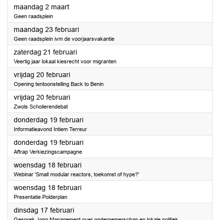
2026
maandag 2 maart
Geen raadsplein
2026
maandag 23 februari
Geen raadsplein ivm de voorjaarsvakantie
2026
zaterdag 21 februari
Veertig jaar lokaal kiesrecht voor migranten
2026
vrijdag 20 februari
Opening tentoonstelling Back to Benin
2026
vrijdag 20 februari
Zwols Scholierendebat
2026
donderdag 19 februari
Informatieavond Intiem Terreur
2026
donderdag 19 februari
Aftrap Verkiezingscampagne
2026
woensdag 18 februari
Webinar 'Small modular reactors, toekomst of hype?'
2026
woensdag 18 februari
Presentatie Polderplan
2026
dinsdag 17 februari
Gesprek Jong Management over ondernemerschap en lokale politiek