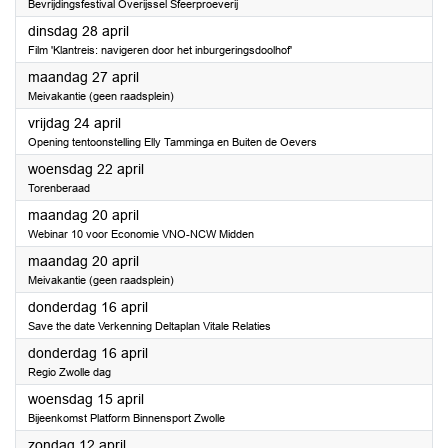
Bevrijdingsfestival Overijssel Sfeerproeverij
2026
dinsdag 28 april
Film 'Klantreis: navigeren door het inburgeringsdoolhof'
2026
maandag 27 april
Meivakantie (geen raadsplein)
2026
vrijdag 24 april
Opening tentoonstelling Elly Tamminga en Buiten de Oevers
2026
woensdag 22 april
Torenberaad
2026
maandag 20 april
Webinar 10 voor Economie VNO-NCW Midden
2026
maandag 20 april
Meivakantie (geen raadsplein)
2026
donderdag 16 april
Save the date Verkenning Deltaplan Vitale Relaties
2026
donderdag 16 april
Regio Zwolle dag
2026
woensdag 15 april
Bijeenkomst Platform Binnensport Zwolle
2026
zondag 12 april