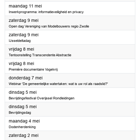
2026
maandag 11 mei
Inwerkprogramma: informatieveiligheid en privacy
2026
zaterdag 9 mei
Open dag Vereniging van Modelbouwers regio Zwolle
2026
zaterdag 9 mei
IJsseldeltadag
2026
vrijdag 8 mei
Tentoonstelling Transcendente Abstractie
2026
vrijdag 8 mei
Première documentaire Vogelvrij
2026
donderdag 7 mei
Webinar 'De gemeentelijke watertaken: wat is uw rol als raadslid?'
2026
dinsdag 5 mei
Bevrijdingsfestival Overijssel Rondleidingen
2026
dinsdag 5 mei
Bevrijdingsdag
2026
maandag 4 mei
Dodenherdenking
2026
zaterdag 2 mei