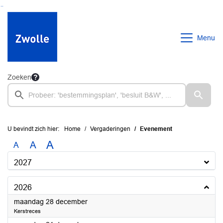
Ga naar de inhoud van deze pagina
Ga naar het zoeken
Ga naar het menu
Menu
Zoeken
U bevindt zich hier:
Home
Vergaderingen
Evenement
A
A
A
2027
2026
2026
maandag 28 december
Kerstreces