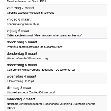
Meedoe-theater met Studio KRIP
2026
zaterdag 7 maart
Opening expositie Vrouwen in Veelvoud
2026
vrijdag 6 maart
Kennismaking Warm Thuis
2026
vrijdag 6 maart
Oriëntatiebijeenkomst "Meer vrouwen in het openbaar bestuur"
2026
donderdag 5 maart
Première operavoorstelling De GebarenVrouw
2026
donderdag 5 maart
Werkconferentie 'Wonen met zorg'
2026
donderdag 5 maart
Conferentie Klimaatverbond Nederland - De toekomst telt
2026
woensdag 4 maart
Filmvertoning De Pupil
2026
dinsdag 3 maart
Lijsttrekkersdebat Zwolle, 800 jaar door!
2026
maandag 2 maart
Nationale Verkiezingsgesprek Nederlandse Vereniging Duurzame Energie
(NVDE)