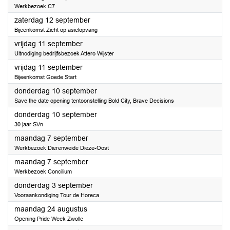
Werkbezoek C7
2026
zaterdag 12 september
Bijeenkomst Zicht op asielopvang
2026
vrijdag 11 september
Uitnodiging bedrijfsbezoek Attero Wijster
2026
vrijdag 11 september
Bijeenkomst Goede Start
2026
donderdag 10 september
Save the date opening tentoonstelling Bold City, Brave Decisions
2026
donderdag 10 september
30 jaar SVn
2026
maandag 7 september
Werkbezoek Dierenweide Dieze-Oost
2026
maandag 7 september
Werkbezoek Concilium
2026
donderdag 3 september
Vooraankondiging Tour de Horeca
2026
maandag 24 augustus
Opening Pride Week Zwolle