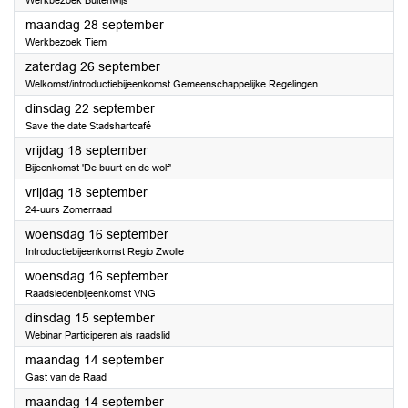
Werkbezoek Buitenwijs
2026
maandag 28 september
Werkbezoek Tiem
2026
zaterdag 26 september
Welkomst/introductiebijeenkomst Gemeenschappelijke Regelingen
2026
dinsdag 22 september
Save the date Stadshartcafé
2026
vrijdag 18 september
Bijeenkomst 'De buurt en de wolf'
2026
vrijdag 18 september
24-uurs Zomerraad
2026
woensdag 16 september
Introductiebijeenkomst Regio Zwolle
2026
woensdag 16 september
Raadsledenbijeenkomst VNG
2026
dinsdag 15 september
Webinar Participeren als raadslid
2026
maandag 14 september
Gast van de Raad
2026
maandag 14 september