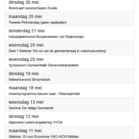
2026
dinsdag 26 mei
Rondvaart woonschepen Zwolle
2026
maandag 25 mei
Tweede Pinksterdag (geen raadsplein)
2026
donderdag 21 mei
Inloopbijeenkomst Burgemeester van Roijensingel
2026
woensdag 20 mei
Deel 1 Webinar 'De rol van de gemeenteraad in volkshuisvesting'
2026
woensdag 20 mei
Symposium Gemeentelijk Dierenwelzijnsbeleid
2026
dinsdag 19 mei
Netwerkavond Stroomstoot
2026
maandag 18 mei
Inwerkprogramma nieuwe raad - Weerbaarheid
2026
woensdag 13 mei
Seminar De Veilige Gemeente
2026
dinsdag 12 mei
Algemene Ledenvergadering VVCM
2026
maandag 11 mei
Webinar 10 voor Economie VNO-NCW Midden