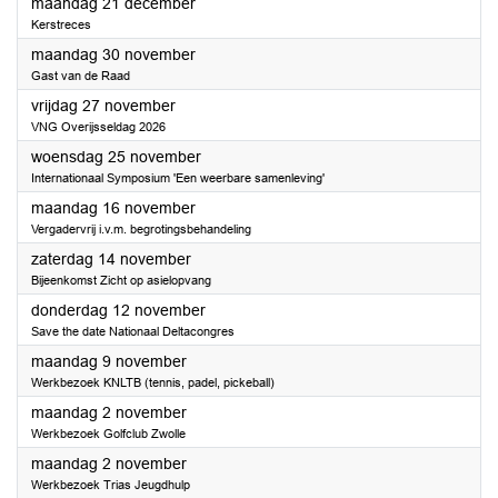
2026
maandag 21 december
Kerstreces
2026
maandag 30 november
Gast van de Raad
2026
vrijdag 27 november
VNG Overijsseldag 2026
2026
woensdag 25 november
Internationaal Symposium 'Een weerbare samenleving'
2026
maandag 16 november
Vergadervrij i.v.m. begrotingsbehandeling
2026
zaterdag 14 november
Bijeenkomst Zicht op asielopvang
2026
donderdag 12 november
Save the date Nationaal Deltacongres
2026
maandag 9 november
Werkbezoek KNLTB (tennis, padel, pickeball)
2026
maandag 2 november
Werkbezoek Golfclub Zwolle
2026
maandag 2 november
Werkbezoek Trias Jeugdhulp