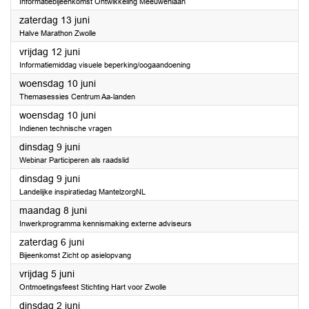
Informatiebijeenkomst Ontwikkeling Meeuwenlaan
2026
zaterdag 13 juni
Halve Marathon Zwolle
2026
vrijdag 12 juni
Informatiemiddag visuele beperking/oogaandoening
2026
woensdag 10 juni
Themasessies Centrum Aa-landen
2026
woensdag 10 juni
Indienen technische vragen
2026
dinsdag 9 juni
Webinar Participeren als raadslid
2026
dinsdag 9 juni
Landelijke inspiratiedag MantelzorgNL
2026
maandag 8 juni
Inwerkprogramma kennismaking externe adviseurs
2026
zaterdag 6 juni
Bijeenkomst Zicht op asielopvang
2026
vrijdag 5 juni
Ontmoetingsfeest Stichting Hart voor Zwolle
2026
dinsdag 2 juni