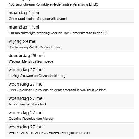
100-jarig jubileum Koninklijke Nederlandse Vereniging EHBO
2026
maandag 1 juni
Geen raadsplein - Vergadervrije avond
2026
maandag 1 juni
Cursus ruimtelijke ordening voor nieuwe Gemeenteraadsleden RO
2026
vrijdag 29 mei
Stadsdialoog Zwolle Gezonde Stad
2026
donderdag 28 mei
Webinar Menstruatiearmoede
2026
woensdag 27 mei
Lezing Vrouwen en Gezondheidszorg
2026
woensdag 27 mei
Deel 2 Webinar 'De rol van de gemeenteraad in volkshuisvesting'
2026
woensdag 27 mei
Avond van het Stadshart
2026
woensdag 27 mei
Opening Regiolab van Morgen
2026
woensdag 27 mei
VERPLAATST NAAR NOVEMBER Energieconferentie