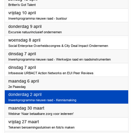
Britten's Got Talent
2026
vrijdag 10 april
Inwerkprogramma nieuwe raad - bustour
2026
donderdag 9 april
Excursie natuurinclusief ondernemen
2026
woensdag 8 april
Social Enterprise Overheidscongres & City Deal Impact Ondernemen
2026
dinsdag 7 april
Inwerkprogramma nieuwe raad - Werkwijze raad en raadsinstrumenten
2026
dinsdag 7 april
Infosessie URBACT Action Networks en EUI Peer Reviews
2026
maandag 6 april
2e Paasdag
2026
donderdag 2 april
Inwerkprogramma nieuwe raad - Kennismaking
2026
maandag 30 maart
Webinar ‘Naar betaalbare zorg voor iedereen'
2026
vrijdag 27 maart
Tekenen benoemingsstukken en foto's maken