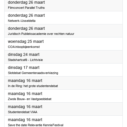
2026
donderdag 26 maart
Filmconcert Parallel Truths
2026
donderdag 26 maart
Netwerk-IJsseldelta
2026
donderdag 26 maart
Juridisch Publieksacademie over rechten natuur
2026
woensdag 25 maart
COA inloopbijeenkomst
2026
dinsdag 24 maart
Stadshartcafé - Lichtvisie
2026
dinsdag 17 maart
Slotdebat Gemeenteraadsverkiezing
2026
maandag 16 maart
In de Ring: het grote studentendebat
2026
maandag 16 maart
Zwols Bouw- en Vastgoeddebat
2026
maandag 16 maart
Studentendebat VIAA
2026
maandag 16 maart
Save the date Relevantie KennisFestival