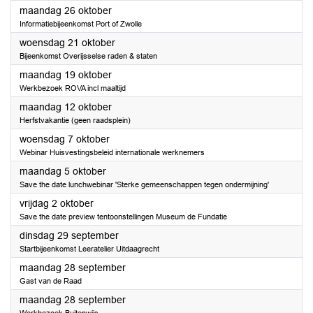
2026
maandag 26 oktober
Informatiebijeenkomst Port of Zwolle
2026
woensdag 21 oktober
Bijeenkomst Overijsselse raden & staten
2026
maandag 19 oktober
Werkbezoek ROVA incl maaltijd
2026
maandag 12 oktober
Herfstvakantie (geen raadsplein)
2026
woensdag 7 oktober
Webinar Huisvestingsbeleid internationale werknemers
2026
maandag 5 oktober
Save the date lunchwebinar 'Sterke gemeenschappen tegen ondermijning'
2026
vrijdag 2 oktober
Save the date preview tentoonstellingen Museum de Fundatie
2026
dinsdag 29 september
Startbijeenkomst Leeratelier Uitdaagrecht
2026
maandag 28 september
Gast van de Raad
2026
maandag 28 september