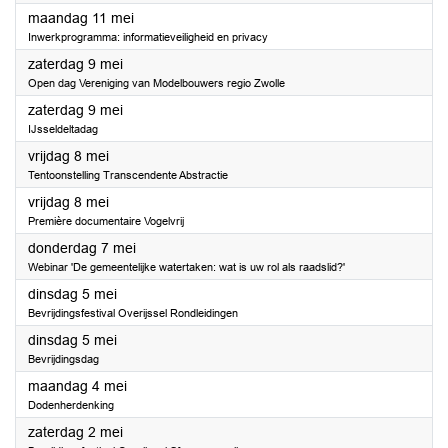
2026
maandag 11 mei
Inwerkprogramma: informatieveiligheid en privacy
2026
zaterdag 9 mei
Open dag Vereniging van Modelbouwers regio Zwolle
2026
zaterdag 9 mei
IJsseldeltadag
2026
vrijdag 8 mei
Tentoonstelling Transcendente Abstractie
2026
vrijdag 8 mei
Première documentaire Vogelvrij
2026
donderdag 7 mei
Webinar 'De gemeentelijke watertaken: wat is uw rol als raadslid?'
2026
dinsdag 5 mei
Bevrijdingsfestival Overijssel Rondleidingen
2026
dinsdag 5 mei
Bevrijdingsdag
2026
maandag 4 mei
Dodenherdenking
2026
zaterdag 2 mei