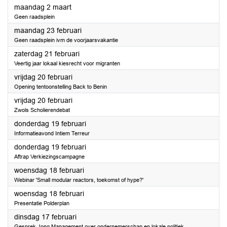
2026
maandag 2 maart
Geen raadsplein
2026
maandag 23 februari
Geen raadsplein ivm de voorjaarsvakantie
2026
zaterdag 21 februari
Veertig jaar lokaal kiesrecht voor migranten
2026
vrijdag 20 februari
Opening tentoonstelling Back to Benin
2026
vrijdag 20 februari
Zwols Scholierendebat
2026
donderdag 19 februari
Informatieavond Intiem Terreur
2026
donderdag 19 februari
Aftrap Verkiezingscampagne
2026
woensdag 18 februari
Webinar 'Small modular reactors, toekomst of hype?'
2026
woensdag 18 februari
Presentatie Polderplan
2026
dinsdag 17 februari
Gesprek Jong Management over ondernemerschap en lokale politiek