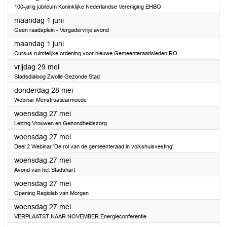
100-jarig jubileum Koninklijke Nederlandse Vereniging EHBO
2026
maandag 1 juni
Geen raadsplein - Vergadervrije avond
2026
maandag 1 juni
Cursus ruimtelijke ordening voor nieuwe Gemeenteraadsleden RO
2026
vrijdag 29 mei
Stadsdialoog Zwolle Gezonde Stad
2026
donderdag 28 mei
Webinar Menstruatiearmoede
2026
woensdag 27 mei
Lezing Vrouwen en Gezondheidszorg
2026
woensdag 27 mei
Deel 2 Webinar 'De rol van de gemeenteraad in volkshuisvesting'
2026
woensdag 27 mei
Avond van het Stadshart
2026
woensdag 27 mei
Opening Regiolab van Morgen
2026
woensdag 27 mei
VERPLAATST NAAR NOVEMBER Energieconferentie