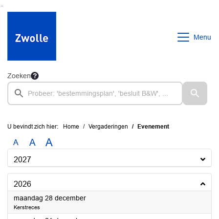
Ga naar de inhoud van deze pagina
Ga naar het zoeken
Ga naar het menu
Menu
Zoeken
U bevindt zich hier:
Home
Vergaderingen
Evenement
A
A
A
2027
2026
2026
maandag 28 december
Kerstreces