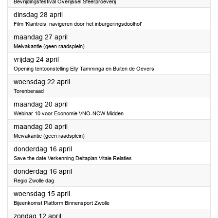
Bevrijdingsfestival Overijssel Sfeerproeverij
2026
dinsdag 28 april
Film 'Klantreis: navigeren door het inburgeringsdoolhof'
2026
maandag 27 april
Meivakantie (geen raadsplein)
2026
vrijdag 24 april
Opening tentoonstelling Elly Tamminga en Buiten de Oevers
2026
woensdag 22 april
Torenberaad
2026
maandag 20 april
Webinar 10 voor Economie VNO-NCW Midden
2026
maandag 20 april
Meivakantie (geen raadsplein)
2026
donderdag 16 april
Save the date Verkenning Deltaplan Vitale Relaties
2026
donderdag 16 april
Regio Zwolle dag
2026
woensdag 15 april
Bijeenkomst Platform Binnensport Zwolle
2026
zondag 12 april