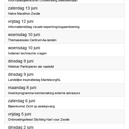
Informatiebijeenkomst Ontwikkeling Meeuwenlaan
2026
zaterdag 13 juni
Halve Marathon Zwolle
2026
vrijdag 12 juni
Informatiemiddag visuele beperking/oogaandoening
2026
woensdag 10 juni
Themasessies Centrum Aa-landen
2026
woensdag 10 juni
Indienen technische vragen
2026
dinsdag 9 juni
Webinar Participeren als raadslid
2026
dinsdag 9 juni
Landelijke inspiratiedag MantelzorgNL
2026
maandag 8 juni
Inwerkprogramma kennismaking externe adviseurs
2026
zaterdag 6 juni
Bijeenkomst Zicht op asielopvang
2026
vrijdag 5 juni
Ontmoetingsfeest Stichting Hart voor Zwolle
2026
dinsdag 2 juni