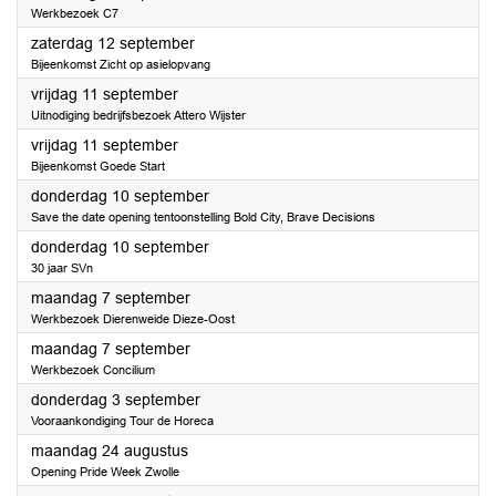
Werkbezoek C7
2026
zaterdag 12 september
Bijeenkomst Zicht op asielopvang
2026
vrijdag 11 september
Uitnodiging bedrijfsbezoek Attero Wijster
2026
vrijdag 11 september
Bijeenkomst Goede Start
2026
donderdag 10 september
Save the date opening tentoonstelling Bold City, Brave Decisions
2026
donderdag 10 september
30 jaar SVn
2026
maandag 7 september
Werkbezoek Dierenweide Dieze-Oost
2026
maandag 7 september
Werkbezoek Concilium
2026
donderdag 3 september
Vooraankondiging Tour de Horeca
2026
maandag 24 augustus
Opening Pride Week Zwolle