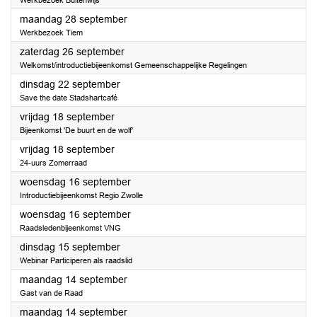
Werkbezoek Buitenwijs
2026
maandag 28 september
Werkbezoek Tiem
2026
zaterdag 26 september
Welkomst/introductiebijeenkomst Gemeenschappelijke Regelingen
2026
dinsdag 22 september
Save the date Stadshartcafé
2026
vrijdag 18 september
Bijeenkomst 'De buurt en de wolf'
2026
vrijdag 18 september
24-uurs Zomerraad
2026
woensdag 16 september
Introductiebijeenkomst Regio Zwolle
2026
woensdag 16 september
Raadsledenbijeenkomst VNG
2026
dinsdag 15 september
Webinar Participeren als raadslid
2026
maandag 14 september
Gast van de Raad
2026
maandag 14 september