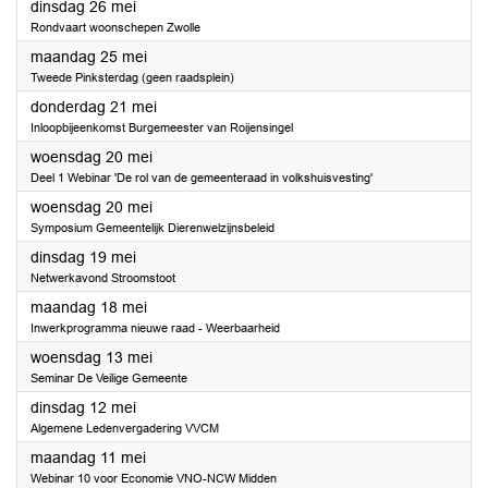
2026
dinsdag 26 mei
Rondvaart woonschepen Zwolle
2026
maandag 25 mei
Tweede Pinksterdag (geen raadsplein)
2026
donderdag 21 mei
Inloopbijeenkomst Burgemeester van Roijensingel
2026
woensdag 20 mei
Deel 1 Webinar 'De rol van de gemeenteraad in volkshuisvesting'
2026
woensdag 20 mei
Symposium Gemeentelijk Dierenwelzijnsbeleid
2026
dinsdag 19 mei
Netwerkavond Stroomstoot
2026
maandag 18 mei
Inwerkprogramma nieuwe raad - Weerbaarheid
2026
woensdag 13 mei
Seminar De Veilige Gemeente
2026
dinsdag 12 mei
Algemene Ledenvergadering VVCM
2026
maandag 11 mei
Webinar 10 voor Economie VNO-NCW Midden