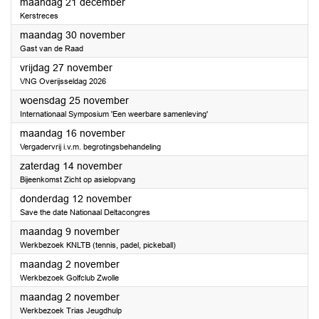
2026
maandag 21 december
Kerstreces
2026
maandag 30 november
Gast van de Raad
2026
vrijdag 27 november
VNG Overijsseldag 2026
2026
woensdag 25 november
Internationaal Symposium 'Een weerbare samenleving'
2026
maandag 16 november
Vergadervrij i.v.m. begrotingsbehandeling
2026
zaterdag 14 november
Bijeenkomst Zicht op asielopvang
2026
donderdag 12 november
Save the date Nationaal Deltacongres
2026
maandag 9 november
Werkbezoek KNLTB (tennis, padel, pickeball)
2026
maandag 2 november
Werkbezoek Golfclub Zwolle
2026
maandag 2 november
Werkbezoek Trias Jeugdhulp