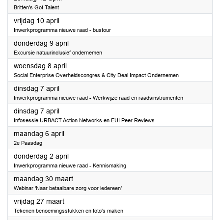
Britten's Got Talent
2026
vrijdag 10 april
Inwerkprogramma nieuwe raad - bustour
2026
donderdag 9 april
Excursie natuurinclusief ondernemen
2026
woensdag 8 april
Social Enterprise Overheidscongres & City Deal Impact Ondernemen
2026
dinsdag 7 april
Inwerkprogramma nieuwe raad - Werkwijze raad en raadsinstrumenten
2026
dinsdag 7 april
Infosessie URBACT Action Networks en EUI Peer Reviews
2026
maandag 6 april
2e Paasdag
2026
donderdag 2 april
Inwerkprogramma nieuwe raad - Kennismaking
2026
maandag 30 maart
Webinar ‘Naar betaalbare zorg voor iedereen'
2026
vrijdag 27 maart
Tekenen benoemingsstukken en foto's maken