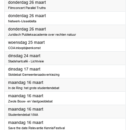
2026
donderdag 26 maart
Filmconcert Parallel Truths
2026
donderdag 26 maart
Netwerk-IJsseldelta
2026
donderdag 26 maart
Juridisch Publieksacademie over rechten natuur
2026
woensdag 25 maart
COA inloopbijeenkomst
2026
dinsdag 24 maart
Stadshartcafé - Lichtvisie
2026
dinsdag 17 maart
Slotdebat Gemeenteraadsverkiezing
2026
maandag 16 maart
In de Ring: het grote studentendebat
2026
maandag 16 maart
Zwols Bouw- en Vastgoeddebat
2026
maandag 16 maart
Studentendebat VIAA
2026
maandag 16 maart
Save the date Relevantie KennisFestival