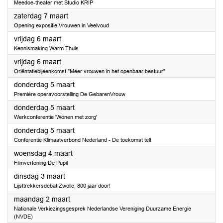
Meedoe-theater met Studio KRIP
2026
zaterdag 7 maart
Opening expositie Vrouwen in Veelvoud
2026
vrijdag 6 maart
Kennismaking Warm Thuis
2026
vrijdag 6 maart
Oriëntatiebijeenkomst "Meer vrouwen in het openbaar bestuur"
2026
donderdag 5 maart
Première operavoorstelling De GebarenVrouw
2026
donderdag 5 maart
Werkconferentie 'Wonen met zorg'
2026
donderdag 5 maart
Conferentie Klimaatverbond Nederland - De toekomst telt
2026
woensdag 4 maart
Filmvertoning De Pupil
2026
dinsdag 3 maart
Lijsttrekkersdebat Zwolle, 800 jaar door!
2026
maandag 2 maart
Nationale Verkiezingsgesprek Nederlandse Vereniging Duurzame Energie
(NVDE)