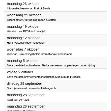
2026
maandag 26 oktober
Informatiebijeenkomst Port of Zwolle
2026
woensdag 21 oktober
Bijeenkomst Overijsselse raden & staten
2026
maandag 19 oktober
Werkbezoek ROVA incl maaltijd
2026
maandag 12 oktober
Herfstvakantie (geen raadsplein)
2026
woensdag 7 oktober
Webinar Huisvestingsbeleid internationale werknemers
2026
maandag 5 oktober
Save the date lunchwebinar 'Sterke gemeenschappen tegen ondermijning'
2026
vrijdag 2 oktober
Save the date preview tentoonstellingen Museum de Fundatie
2026
dinsdag 29 september
Startbijeenkomst Leeratelier Uitdaagrecht
2026
maandag 28 september
Gast van de Raad
2026
maandag 28 september