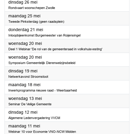
2026
dinsdag 26 mei
Rondvaart woonschepen Zwolle
2026
maandag 25 mei
Tweede Pinksterdag (geen raadsplein)
2026
donderdag 21 mei
Inloopbijeenkomst Burgemeester van Roijensingel
2026
woensdag 20 mei
Deel 1 Webinar 'De rol van de gemeenteraad in volkshuisvesting'
2026
woensdag 20 mei
Symposium Gemeentelijk Dierenwelzijnsbeleid
2026
dinsdag 19 mei
Netwerkavond Stroomstoot
2026
maandag 18 mei
Inwerkprogramma nieuwe raad - Weerbaarheid
2026
woensdag 13 mei
Seminar De Veilige Gemeente
2026
dinsdag 12 mei
Algemene Ledenvergadering VVCM
2026
maandag 11 mei
Webinar 10 voor Economie VNO-NCW Midden