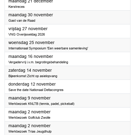
2026
maandag 21 december
Kerstreces
2026
maandag 30 november
Gast van de Raad
2026
vrijdag 27 november
VNG Overijsseldag 2026
2026
woensdag 25 november
Internationaal Symposium 'Een weerbare samenleving'
2026
maandag 16 november
Vergadervrij i.v.m. begrotingsbehandeling
2026
zaterdag 14 november
Bijeenkomst Zicht op asielopvang
2026
donderdag 12 november
Save the date Nationaal Deltacongres
2026
maandag 9 november
Werkbezoek KNLTB (tennis, padel, pickeball)
2026
maandag 2 november
Werkbezoek Golfclub Zwolle
2026
maandag 2 november
Werkbezoek Trias Jeugdhulp