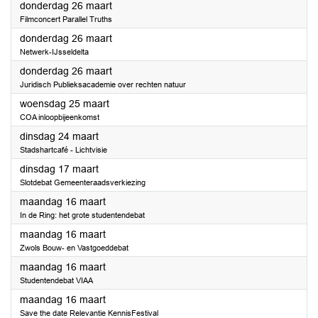
2026
donderdag 26 maart
Filmconcert Parallel Truths
2026
donderdag 26 maart
Netwerk-IJsseldelta
2026
donderdag 26 maart
Juridisch Publieksacademie over rechten natuur
2026
woensdag 25 maart
COA inloopbijeenkomst
2026
dinsdag 24 maart
Stadshartcafé - Lichtvisie
2026
dinsdag 17 maart
Slotdebat Gemeenteraadsverkiezing
2026
maandag 16 maart
In de Ring: het grote studentendebat
2026
maandag 16 maart
Zwols Bouw- en Vastgoeddebat
2026
maandag 16 maart
Studentendebat VIAA
2026
maandag 16 maart
Save the date Relevantie KennisFestival