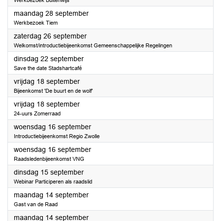
Werkbezoek Buitenwijs
2026
maandag 28 september
Werkbezoek Tiem
2026
zaterdag 26 september
Welkomst/introductiebijeenkomst Gemeenschappelijke Regelingen
2026
dinsdag 22 september
Save the date Stadshartcafé
2026
vrijdag 18 september
Bijeenkomst 'De buurt en de wolf'
2026
vrijdag 18 september
24-uurs Zomerraad
2026
woensdag 16 september
Introductiebijeenkomst Regio Zwolle
2026
woensdag 16 september
Raadsledenbijeenkomst VNG
2026
dinsdag 15 september
Webinar Participeren als raadslid
2026
maandag 14 september
Gast van de Raad
2026
maandag 14 september