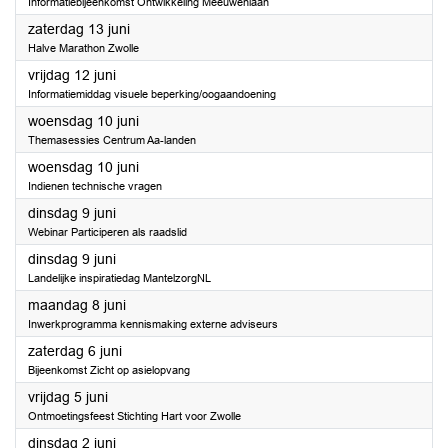
Informatiebijeenkomst Ontwikkeling Meeuwenlaan
2026
zaterdag 13 juni
Halve Marathon Zwolle
2026
vrijdag 12 juni
Informatiemiddag visuele beperking/oogaandoening
2026
woensdag 10 juni
Themasessies Centrum Aa-landen
2026
woensdag 10 juni
Indienen technische vragen
2026
dinsdag 9 juni
Webinar Participeren als raadslid
2026
dinsdag 9 juni
Landelijke inspiratiedag MantelzorgNL
2026
maandag 8 juni
Inwerkprogramma kennismaking externe adviseurs
2026
zaterdag 6 juni
Bijeenkomst Zicht op asielopvang
2026
vrijdag 5 juni
Ontmoetingsfeest Stichting Hart voor Zwolle
2026
dinsdag 2 juni