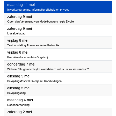
2026
maandag 11 mei
Inwerkprogramma: informatieveiligheid en privacy
2026
zaterdag 9 mei
Open dag Vereniging van Modelbouwers regio Zwolle
2026
zaterdag 9 mei
IJsseldeltadag
2026
vrijdag 8 mei
Tentoonstelling Transcendente Abstractie
2026
vrijdag 8 mei
Première documentaire Vogelvrij
2026
donderdag 7 mei
Webinar 'De gemeentelijke watertaken: wat is uw rol als raadslid?'
2026
dinsdag 5 mei
Bevrijdingsfestival Overijssel Rondleidingen
2026
dinsdag 5 mei
Bevrijdingsdag
2026
maandag 4 mei
Dodenherdenking
2026
zaterdag 2 mei