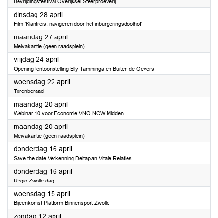
Bevrijdingsfestival Overijssel Sfeerproeverij
2026
dinsdag 28 april
Film 'Klantreis: navigeren door het inburgeringsdoolhof'
2026
maandag 27 april
Meivakantie (geen raadsplein)
2026
vrijdag 24 april
Opening tentoonstelling Elly Tamminga en Buiten de Oevers
2026
woensdag 22 april
Torenberaad
2026
maandag 20 april
Webinar 10 voor Economie VNO-NCW Midden
2026
maandag 20 april
Meivakantie (geen raadsplein)
2026
donderdag 16 april
Save the date Verkenning Deltaplan Vitale Relaties
2026
donderdag 16 april
Regio Zwolle dag
2026
woensdag 15 april
Bijeenkomst Platform Binnensport Zwolle
2026
zondag 12 april