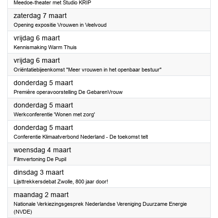
Meedoe-theater met Studio KRIP
2026
zaterdag 7 maart
Opening expositie Vrouwen in Veelvoud
2026
vrijdag 6 maart
Kennismaking Warm Thuis
2026
vrijdag 6 maart
Oriëntatiebijeenkomst "Meer vrouwen in het openbaar bestuur"
2026
donderdag 5 maart
Première operavoorstelling De GebarenVrouw
2026
donderdag 5 maart
Werkconferentie 'Wonen met zorg'
2026
donderdag 5 maart
Conferentie Klimaatverbond Nederland - De toekomst telt
2026
woensdag 4 maart
Filmvertoning De Pupil
2026
dinsdag 3 maart
Lijsttrekkersdebat Zwolle, 800 jaar door!
2026
maandag 2 maart
Nationale Verkiezingsgesprek Nederlandse Vereniging Duurzame Energie
(NVDE)