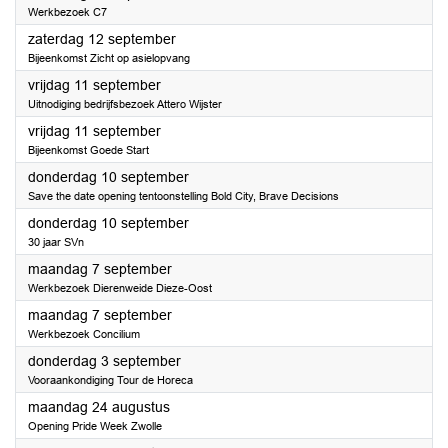
Werkbezoek C7
2026
zaterdag 12 september
Bijeenkomst Zicht op asielopvang
2026
vrijdag 11 september
Uitnodiging bedrijfsbezoek Attero Wijster
2026
vrijdag 11 september
Bijeenkomst Goede Start
2026
donderdag 10 september
Save the date opening tentoonstelling Bold City, Brave Decisions
2026
donderdag 10 september
30 jaar SVn
2026
maandag 7 september
Werkbezoek Dierenweide Dieze-Oost
2026
maandag 7 september
Werkbezoek Concilium
2026
donderdag 3 september
Vooraankondiging Tour de Horeca
2026
maandag 24 augustus
Opening Pride Week Zwolle