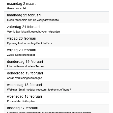
2026
maandag 2 maart
Geen raadsplein
2026
maandag 23 februari
Geen raadsplein ivm de voorjaarsvakantie
2026
zaterdag 21 februari
Veertig jaar lokaal kiesrecht voor migranten
2026
vrijdag 20 februari
Opening tentoonstelling Back to Benin
2026
vrijdag 20 februari
Zwols Scholierendebat
2026
donderdag 19 februari
Informatieavond Intiem Terreur
2026
donderdag 19 februari
Aftrap Verkiezingscampagne
2026
woensdag 18 februari
Webinar 'Small modular reactors, toekomst of hype?'
2026
woensdag 18 februari
Presentatie Polderplan
2026
dinsdag 17 februari
Gesprek Jong Management over ondernemerschap en lokale politiek