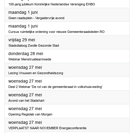
100-jarig jubileum Koninklijke Nederlandse Vereniging EHBO
2026
maandag 1 juni
Geen raadsplein - Vergadervrije avond
2026
maandag 1 juni
Cursus ruimtelijke ordening voor nieuwe Gemeenteraadsleden RO
2026
vrijdag 29 mei
Stadsdialoog Zwolle Gezonde Stad
2026
donderdag 28 mei
Webinar Menstruatiearmoede
2026
woensdag 27 mei
Lezing Vrouwen en Gezondheidszorg
2026
woensdag 27 mei
Deel 2 Webinar 'De rol van de gemeenteraad in volkshuisvesting'
2026
woensdag 27 mei
Avond van het Stadshart
2026
woensdag 27 mei
Opening Regiolab van Morgen
2026
woensdag 27 mei
VERPLAATST NAAR NOVEMBER Energieconferentie