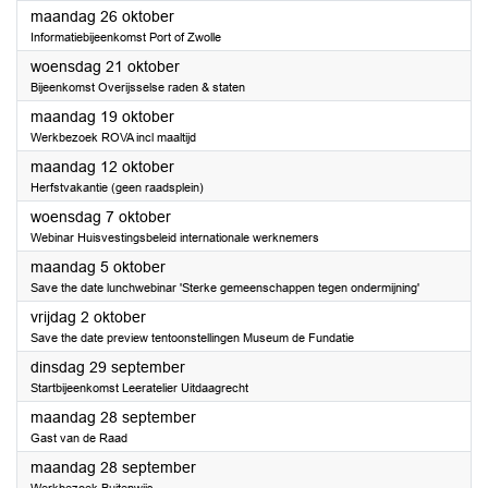
2026
maandag 26 oktober
Informatiebijeenkomst Port of Zwolle
2026
woensdag 21 oktober
Bijeenkomst Overijsselse raden & staten
2026
maandag 19 oktober
Werkbezoek ROVA incl maaltijd
2026
maandag 12 oktober
Herfstvakantie (geen raadsplein)
2026
woensdag 7 oktober
Webinar Huisvestingsbeleid internationale werknemers
2026
maandag 5 oktober
Save the date lunchwebinar 'Sterke gemeenschappen tegen ondermijning'
2026
vrijdag 2 oktober
Save the date preview tentoonstellingen Museum de Fundatie
2026
dinsdag 29 september
Startbijeenkomst Leeratelier Uitdaagrecht
2026
maandag 28 september
Gast van de Raad
2026
maandag 28 september