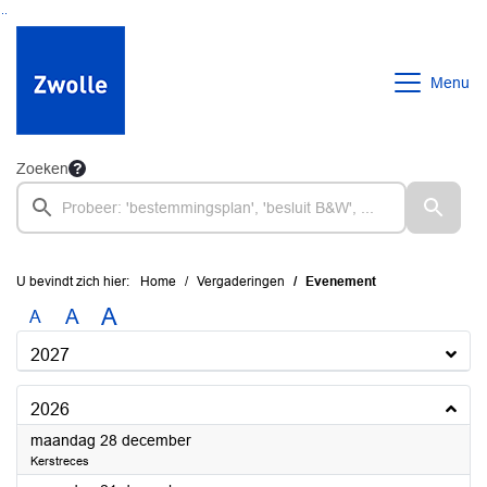
Ga naar de inhoud van deze pagina
Ga naar het zoeken
Ga naar het menu
Menu
Zoeken
U bevindt zich hier:
Home
Vergaderingen
Evenement
A
A
A
2027
2026
2026
maandag 28 december
Kerstreces