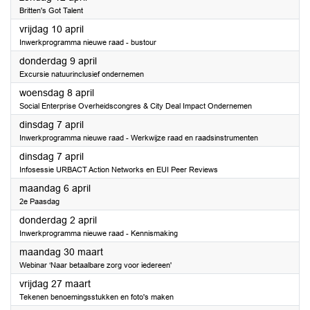
Britten's Got Talent
2026
vrijdag 10 april
Inwerkprogramma nieuwe raad - bustour
2026
donderdag 9 april
Excursie natuurinclusief ondernemen
2026
woensdag 8 april
Social Enterprise Overheidscongres & City Deal Impact Ondernemen
2026
dinsdag 7 april
Inwerkprogramma nieuwe raad - Werkwijze raad en raadsinstrumenten
2026
dinsdag 7 april
Infosessie URBACT Action Networks en EUI Peer Reviews
2026
maandag 6 april
2e Paasdag
2026
donderdag 2 april
Inwerkprogramma nieuwe raad - Kennismaking
2026
maandag 30 maart
Webinar ‘Naar betaalbare zorg voor iedereen'
2026
vrijdag 27 maart
Tekenen benoemingsstukken en foto's maken