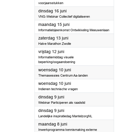
voorjaarsstukken
2026
dinsdag 16 juni
VNG-Webinar Collectief digitaliseren
2026
maandag 15 juni
Informatiebijeenkomst Ontwikkeling Meeuwenlaan
2026
zaterdag 13 juni
Halve Marathon Zwolle
2026
vrijdag 12 juni
Informatiemiddag visuele
beperking/oogaandoening
2026
woensdag 10 juni
Themasessies Centrum Aa-landen
2026
woensdag 10 juni
Indienen technische vragen
2026
dinsdag 9 juni
Webinar Participeren als raadslid
2026
dinsdag 9 juni
Landelijke inspiratiedag MantelzorgNL
2026
maandag 8 juni
Inwerkprogramma kennismaking externe