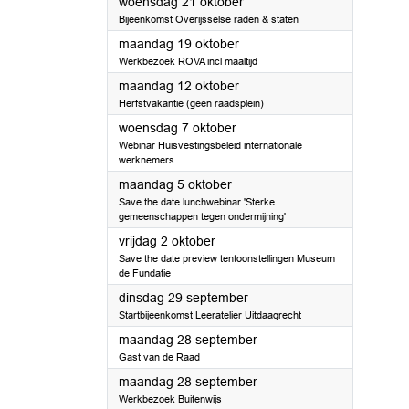
2026
woensdag 21 oktober
Bijeenkomst Overijsselse raden & staten
2026
maandag 19 oktober
Werkbezoek ROVA incl maaltijd
2026
maandag 12 oktober
Herfstvakantie (geen raadsplein)
2026
woensdag 7 oktober
Webinar Huisvestingsbeleid internationale
werknemers
2026
maandag 5 oktober
Save the date lunchwebinar 'Sterke
gemeenschappen tegen ondermijning'
2026
vrijdag 2 oktober
Save the date preview tentoonstellingen Museum
de Fundatie
2026
dinsdag 29 september
Startbijeenkomst Leeratelier Uitdaagrecht
2026
maandag 28 september
Gast van de Raad
2026
maandag 28 september
Werkbezoek Buitenwijs