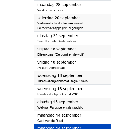
2026
maandag 28 september
Werkbezoek Tiem
2026
zaterdag 26 september
Welkomst/introductiebijeenkomst
Gemeenschappelijke Regelingen
2026
dinsdag 22 september
Save the date Stadshartcafé
2026
vrijdag 18 september
Bijeenkomst 'De buurt en de wolf'
2026
vrijdag 18 september
24-uurs Zomerraad
2026
woensdag 16 september
Introductiebijeenkomst Regio Zwolle
2026
woensdag 16 september
Raadsledenbijeenkomst VNG
2026
dinsdag 15 september
Webinar Participeren als raadslid
2026
maandag 14 september
Gast van de Raad
2026
maandag 14 september