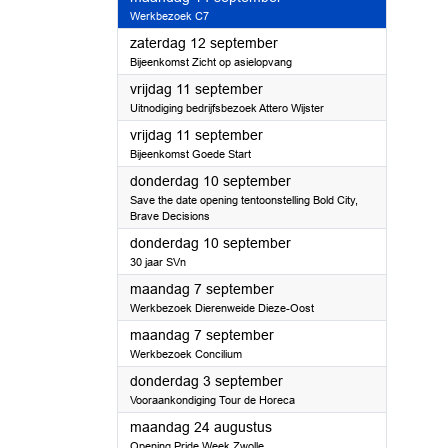
Werkbezoek C7
2026
zaterdag 12 september
Bijeenkomst Zicht op asielopvang
2026
vrijdag 11 september
Uitnodiging bedrijfsbezoek Attero Wijster
2026
vrijdag 11 september
Bijeenkomst Goede Start
2026
donderdag 10 september
Save the date opening tentoonstelling Bold City,
Brave Decisions
2026
donderdag 10 september
30 jaar SVn
2026
maandag 7 september
Werkbezoek Dierenweide Dieze-Oost
2026
maandag 7 september
Werkbezoek Concilium
2026
donderdag 3 september
Vooraankondiging Tour de Horeca
2026
maandag 24 augustus
Opening Pride Week Zwolle