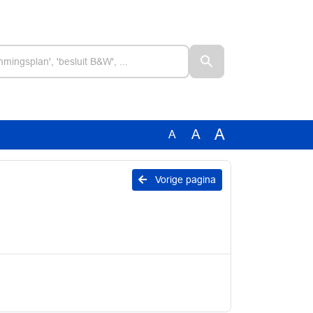
A
A
A
Vorige pagina