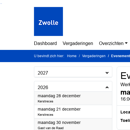
Ga naar de inhoud van deze pagina
Ga naar het zoeken
Ga naar het menu
Dashboard
Vergaderingen
Overzichten
U bevindt zich hier:
Home
Vergaderingen
Evenement
2027
E
Wer
2026
ma
2026
maandag 28 december
16:0
Kerstreces
2026
maandag 21 december
Loca
Kerstreces
Toel
2026
maandag 30 november
Gast van de Raad