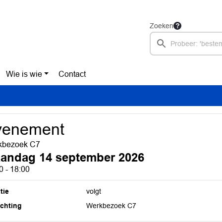
Zoeken
Wie is wie
Contact
venement
kbezoek C7
andag 14 september 2026
0 - 18:00
tie
volgt
ichting
Werkbezoek C7