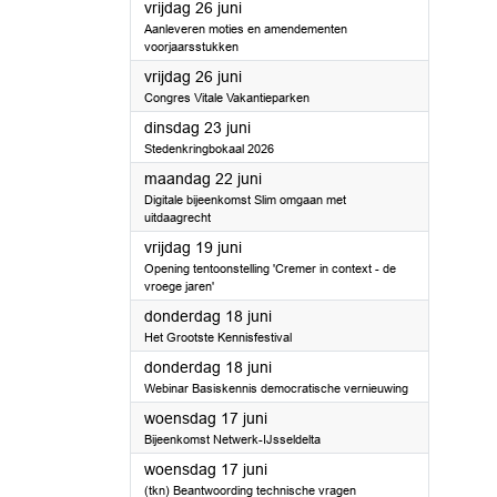
2026
vrijdag 26 juni
Aanleveren moties en amendementen
voorjaarsstukken
2026
vrijdag 26 juni
Congres Vitale Vakantieparken
2026
dinsdag 23 juni
Stedenkringbokaal 2026
2026
maandag 22 juni
Digitale bijeenkomst Slim omgaan met
uitdaagrecht
2026
vrijdag 19 juni
Opening tentoonstelling 'Cremer in context - de
vroege jaren'
2026
donderdag 18 juni
Het Grootste Kennisfestival
2026
donderdag 18 juni
Webinar Basiskennis democratische vernieuwing
2026
woensdag 17 juni
Bijeenkomst Netwerk-IJsseldelta
2026
woensdag 17 juni
(tkn) Beantwoording technische vragen