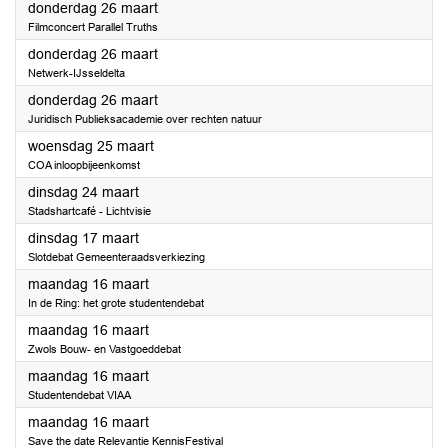
2026
donderdag 26 maart
Filmconcert Parallel Truths
2026
donderdag 26 maart
Netwerk-IJsseldelta
2026
donderdag 26 maart
Juridisch Publieksacademie over rechten natuur
2026
woensdag 25 maart
COA inloopbijeenkomst
2026
dinsdag 24 maart
Stadshartcafé - Lichtvisie
2026
dinsdag 17 maart
Slotdebat Gemeenteraadsverkiezing
2026
maandag 16 maart
In de Ring: het grote studentendebat
2026
maandag 16 maart
Zwols Bouw- en Vastgoeddebat
2026
maandag 16 maart
Studentendebat VIAA
2026
maandag 16 maart
Save the date Relevantie KennisFestival