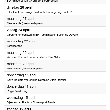
Bevrijdingsfestival Overijssel Sfeerproeverij
2026
dinsdag 28 april
Film 'Klantreis: navigeren door het inburgeringsdoolhof'
2026
maandag 27 april
Meivakantie (geen raadsplein)
2026
vrijdag 24 april
Opening tentoonstelling Elly Tamminga en Buiten de Oevers
2026
woensdag 22 april
Torenberaad
2026
maandag 20 april
Webinar 10 voor Economie VNO-NCW Midden
2026
maandag 20 april
Meivakantie (geen raadsplein)
2026
donderdag 16 april
Save the date Verkenning Deltaplan Vitale Relaties
2026
donderdag 16 april
Regio Zwolle dag
2026
woensdag 15 april
Bijeenkomst Platform Binnensport Zwolle
2026
zondag 12 april