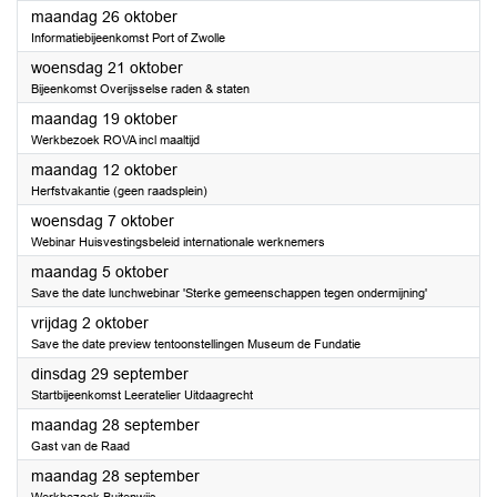
2026
maandag 26 oktober
Informatiebijeenkomst Port of Zwolle
2026
woensdag 21 oktober
Bijeenkomst Overijsselse raden & staten
2026
maandag 19 oktober
Werkbezoek ROVA incl maaltijd
2026
maandag 12 oktober
Herfstvakantie (geen raadsplein)
2026
woensdag 7 oktober
Webinar Huisvestingsbeleid internationale werknemers
2026
maandag 5 oktober
Save the date lunchwebinar 'Sterke gemeenschappen tegen ondermijning'
2026
vrijdag 2 oktober
Save the date preview tentoonstellingen Museum de Fundatie
2026
dinsdag 29 september
Startbijeenkomst Leeratelier Uitdaagrecht
2026
maandag 28 september
Gast van de Raad
2026
maandag 28 september