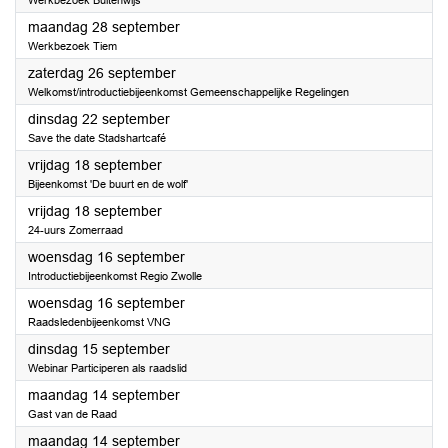
Werkbezoek Buitenwijs
2026
maandag 28 september
Werkbezoek Tiem
2026
zaterdag 26 september
Welkomst/introductiebijeenkomst Gemeenschappelijke Regelingen
2026
dinsdag 22 september
Save the date Stadshartcafé
2026
vrijdag 18 september
Bijeenkomst 'De buurt en de wolf'
2026
vrijdag 18 september
24-uurs Zomerraad
2026
woensdag 16 september
Introductiebijeenkomst Regio Zwolle
2026
woensdag 16 september
Raadsledenbijeenkomst VNG
2026
dinsdag 15 september
Webinar Participeren als raadslid
2026
maandag 14 september
Gast van de Raad
2026
maandag 14 september