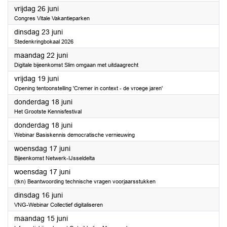
2026
vrijdag 26 juni
Congres Vitale Vakantieparken
2026
dinsdag 23 juni
Stedenkringbokaal 2026
2026
maandag 22 juni
Digitale bijeenkomst Slim omgaan met uitdaagrecht
2026
vrijdag 19 juni
Opening tentoonstelling 'Cremer in context - de vroege jaren'
2026
donderdag 18 juni
Het Grootste Kennisfestival
2026
donderdag 18 juni
Webinar Basiskennis democratische vernieuwing
2026
woensdag 17 juni
Bijeenkomst Netwerk-IJsseldelta
2026
woensdag 17 juni
(tkn) Beantwoording technische vragen voorjaarsstukken
2026
dinsdag 16 juni
VNG-Webinar Collectief digitaliseren
2026
maandag 15 juni