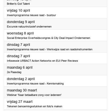
Britten's Got Talent
2026
vrijdag 10 april
Inwerkprogramma nieuwe raad - bustour
2026
donderdag 9 april
Excursie natuurinclusief ondernemen
2026
woensdag 8 april
Social Enterprise Overheidscongres & City Deal Impact Ondernemen
2026
dinsdag 7 april
Inwerkprogramma nieuwe raad - Werkwijze raad en raadsinstrumenten
2026
dinsdag 7 april
Infosessie URBACT Action Networks en EUI Peer Reviews
2026
maandag 6 april
2e Paasdag
2026
donderdag 2 april
Inwerkprogramma nieuwe raad - Kennismaking
2026
maandag 30 maart
Webinar ‘Naar betaalbare zorg voor iedereen'
2026
vrijdag 27 maart
Tekenen benoemingsstukken en foto's maken