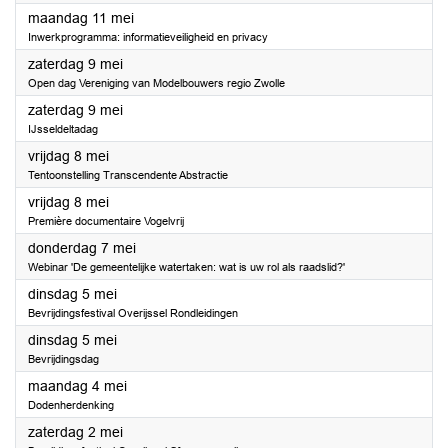
2026
maandag 11 mei
Inwerkprogramma: informatieveiligheid en privacy
2026
zaterdag 9 mei
Open dag Vereniging van Modelbouwers regio Zwolle
2026
zaterdag 9 mei
IJsseldeltadag
2026
vrijdag 8 mei
Tentoonstelling Transcendente Abstractie
2026
vrijdag 8 mei
Première documentaire Vogelvrij
2026
donderdag 7 mei
Webinar 'De gemeentelijke watertaken: wat is uw rol als raadslid?'
2026
dinsdag 5 mei
Bevrijdingsfestival Overijssel Rondleidingen
2026
dinsdag 5 mei
Bevrijdingsdag
2026
maandag 4 mei
Dodenherdenking
2026
zaterdag 2 mei