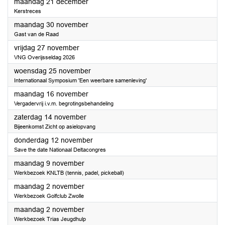
2026
maandag 21 december
Kerstreces
2026
maandag 30 november
Gast van de Raad
2026
vrijdag 27 november
VNG Overijsseldag 2026
2026
woensdag 25 november
Internationaal Symposium 'Een weerbare samenleving'
2026
maandag 16 november
Vergadervrij i.v.m. begrotingsbehandeling
2026
zaterdag 14 november
Bijeenkomst Zicht op asielopvang
2026
donderdag 12 november
Save the date Nationaal Deltacongres
2026
maandag 9 november
Werkbezoek KNLTB (tennis, padel, pickeball)
2026
maandag 2 november
Werkbezoek Golfclub Zwolle
2026
maandag 2 november
Werkbezoek Trias Jeugdhulp