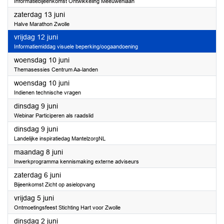
Informatiebijeenkomst Ontwikkeling Meeuwenlaan
2026
zaterdag 13 juni
Halve Marathon Zwolle
2026
vrijdag 12 juni
Informatiemiddag visuele beperking/oogaandoening
2026
woensdag 10 juni
Themasessies Centrum Aa-landen
2026
woensdag 10 juni
Indienen technische vragen
2026
dinsdag 9 juni
Webinar Participeren als raadslid
2026
dinsdag 9 juni
Landelijke inspiratiedag MantelzorgNL
2026
maandag 8 juni
Inwerkprogramma kennismaking externe adviseurs
2026
zaterdag 6 juni
Bijeenkomst Zicht op asielopvang
2026
vrijdag 5 juni
Ontmoetingsfeest Stichting Hart voor Zwolle
2026
dinsdag 2 juni