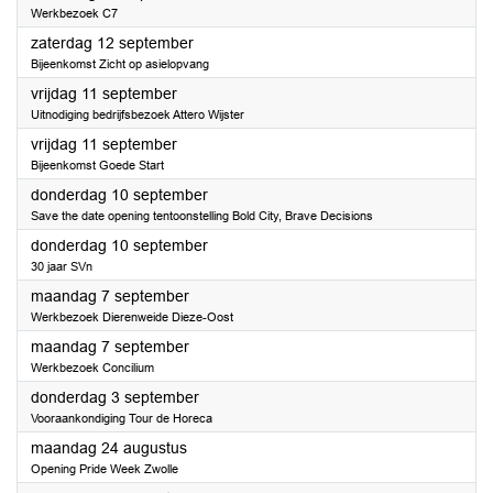
Werkbezoek C7
2026
zaterdag 12 september
Bijeenkomst Zicht op asielopvang
2026
vrijdag 11 september
Uitnodiging bedrijfsbezoek Attero Wijster
2026
vrijdag 11 september
Bijeenkomst Goede Start
2026
donderdag 10 september
Save the date opening tentoonstelling Bold City, Brave Decisions
2026
donderdag 10 september
30 jaar SVn
2026
maandag 7 september
Werkbezoek Dierenweide Dieze-Oost
2026
maandag 7 september
Werkbezoek Concilium
2026
donderdag 3 september
Vooraankondiging Tour de Horeca
2026
maandag 24 augustus
Opening Pride Week Zwolle