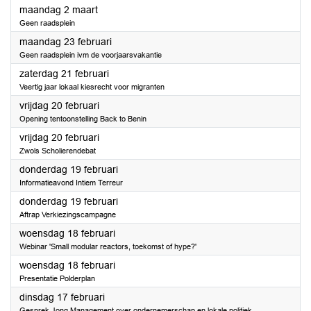
2026
maandag 2 maart
Geen raadsplein
2026
maandag 23 februari
Geen raadsplein ivm de voorjaarsvakantie
2026
zaterdag 21 februari
Veertig jaar lokaal kiesrecht voor migranten
2026
vrijdag 20 februari
Opening tentoonstelling Back to Benin
2026
vrijdag 20 februari
Zwols Scholierendebat
2026
donderdag 19 februari
Informatieavond Intiem Terreur
2026
donderdag 19 februari
Aftrap Verkiezingscampagne
2026
woensdag 18 februari
Webinar 'Small modular reactors, toekomst of hype?'
2026
woensdag 18 februari
Presentatie Polderplan
2026
dinsdag 17 februari
Gesprek Jong Management over ondernemerschap en lokale politiek