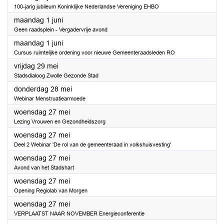
100-jarig jubileum Koninklijke Nederlandse Vereniging EHBO
2026
maandag 1 juni
Geen raadsplein - Vergadervrije avond
2026
maandag 1 juni
Cursus ruimtelijke ordening voor nieuwe Gemeenteraadsleden RO
2026
vrijdag 29 mei
Stadsdialoog Zwolle Gezonde Stad
2026
donderdag 28 mei
Webinar Menstruatiearmoede
2026
woensdag 27 mei
Lezing Vrouwen en Gezondheidszorg
2026
woensdag 27 mei
Deel 2 Webinar 'De rol van de gemeenteraad in volkshuisvesting'
2026
woensdag 27 mei
Avond van het Stadshart
2026
woensdag 27 mei
Opening Regiolab van Morgen
2026
woensdag 27 mei
VERPLAATST NAAR NOVEMBER Energieconferentie