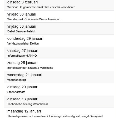
2026
dinsdag 3 februari
Webinar De gemeente maakt het verschil voor dieren
2026
vrijdag 30 januari
Werkbezoek Coöperatie Warm Assendorp
2026
vrijdag 30 januari
Debat Seniorenbeleid
2026
donderdag 29 januari
Verkiezingsdebat Deltion
2026
dinsdag 27 januari
Informatieavond ANNO
2026
zondag 25 januari
Benefietconcert Kracht & Verbinding
2026
woensdag 21 januari
voorleesontbijt
2026
dinsdag 20 januari
Stadshartcafé
2026
dinsdag 13 januari
Technische briefing Woonbeleid
2026
maandag 12 januari
Themabijeenkomst Leernetwerk Ervaringsdeskundigheid Jeugd Overijssel