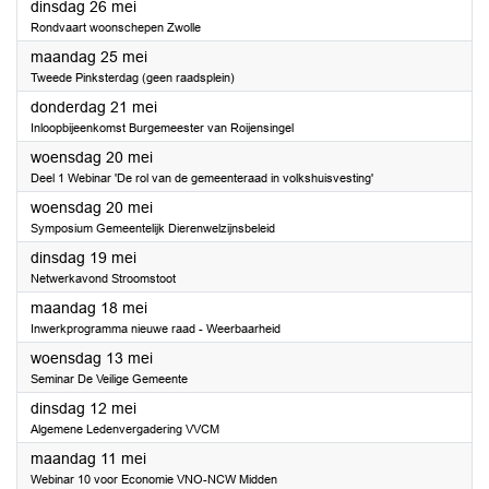
2026
dinsdag 26 mei
Rondvaart woonschepen Zwolle
2026
maandag 25 mei
Tweede Pinksterdag (geen raadsplein)
2026
donderdag 21 mei
Inloopbijeenkomst Burgemeester van Roijensingel
2026
woensdag 20 mei
Deel 1 Webinar 'De rol van de gemeenteraad in volkshuisvesting'
2026
woensdag 20 mei
Symposium Gemeentelijk Dierenwelzijnsbeleid
2026
dinsdag 19 mei
Netwerkavond Stroomstoot
2026
maandag 18 mei
Inwerkprogramma nieuwe raad - Weerbaarheid
2026
woensdag 13 mei
Seminar De Veilige Gemeente
2026
dinsdag 12 mei
Algemene Ledenvergadering VVCM
2026
maandag 11 mei
Webinar 10 voor Economie VNO-NCW Midden