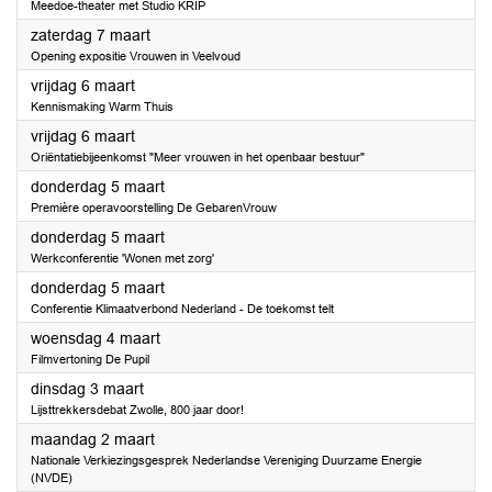
Meedoe-theater met Studio KRIP
2026
zaterdag 7 maart
Opening expositie Vrouwen in Veelvoud
2026
vrijdag 6 maart
Kennismaking Warm Thuis
2026
vrijdag 6 maart
Oriëntatiebijeenkomst "Meer vrouwen in het openbaar bestuur"
2026
donderdag 5 maart
Première operavoorstelling De GebarenVrouw
2026
donderdag 5 maart
Werkconferentie 'Wonen met zorg'
2026
donderdag 5 maart
Conferentie Klimaatverbond Nederland - De toekomst telt
2026
woensdag 4 maart
Filmvertoning De Pupil
2026
dinsdag 3 maart
Lijsttrekkersdebat Zwolle, 800 jaar door!
2026
maandag 2 maart
Nationale Verkiezingsgesprek Nederlandse Vereniging Duurzame Energie
(NVDE)