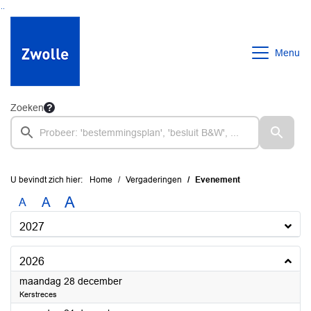
Ga naar de inhoud van deze pagina
Ga naar het zoeken
Ga naar het menu
Menu
Zoeken
U bevindt zich hier:
Home
Vergaderingen
Evenement
A
A
A
2027
2026
2026
maandag 28 december
Kerstreces