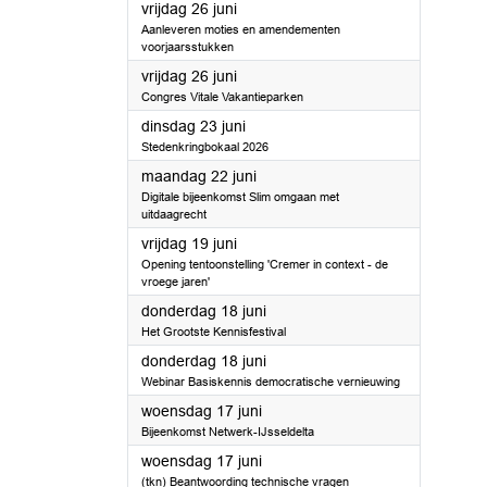
2026
vrijdag 26 juni
Aanleveren moties en amendementen
voorjaarsstukken
2026
vrijdag 26 juni
Congres Vitale Vakantieparken
2026
dinsdag 23 juni
Stedenkringbokaal 2026
2026
maandag 22 juni
Digitale bijeenkomst Slim omgaan met
uitdaagrecht
2026
vrijdag 19 juni
Opening tentoonstelling 'Cremer in context - de
vroege jaren'
2026
donderdag 18 juni
Het Grootste Kennisfestival
2026
donderdag 18 juni
Webinar Basiskennis democratische vernieuwing
2026
woensdag 17 juni
Bijeenkomst Netwerk-IJsseldelta
2026
woensdag 17 juni
(tkn) Beantwoording technische vragen