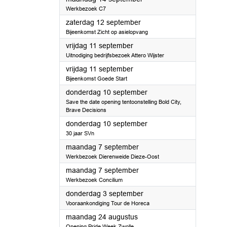
Werkbezoek C7
2026
zaterdag 12 september
Bijeenkomst Zicht op asielopvang
2026
vrijdag 11 september
Uitnodiging bedrijfsbezoek Attero Wijster
2026
vrijdag 11 september
Bijeenkomst Goede Start
2026
donderdag 10 september
Save the date opening tentoonstelling Bold City,
Brave Decisions
2026
donderdag 10 september
30 jaar SVn
2026
maandag 7 september
Werkbezoek Dierenweide Dieze-Oost
2026
maandag 7 september
Werkbezoek Concilium
2026
donderdag 3 september
Vooraankondiging Tour de Horeca
2026
maandag 24 augustus
Opening Pride Week Zwolle