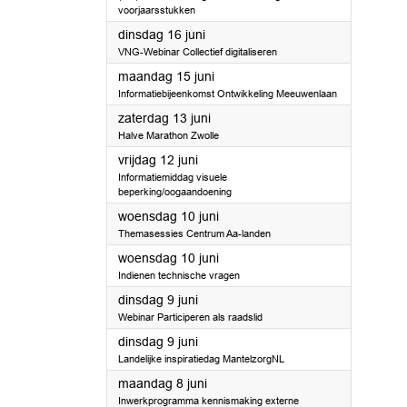
voorjaarsstukken
2026
dinsdag 16 juni
VNG-Webinar Collectief digitaliseren
2026
maandag 15 juni
Informatiebijeenkomst Ontwikkeling Meeuwenlaan
2026
zaterdag 13 juni
Halve Marathon Zwolle
2026
vrijdag 12 juni
Informatiemiddag visuele
beperking/oogaandoening
2026
woensdag 10 juni
Themasessies Centrum Aa-landen
2026
woensdag 10 juni
Indienen technische vragen
2026
dinsdag 9 juni
Webinar Participeren als raadslid
2026
dinsdag 9 juni
Landelijke inspiratiedag MantelzorgNL
2026
maandag 8 juni
Inwerkprogramma kennismaking externe