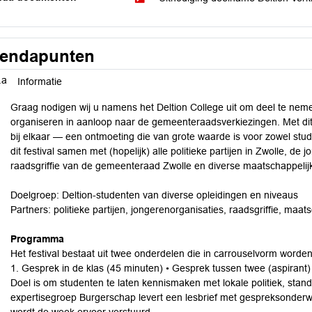
endapunten
.a
Informatie
Graag nodigen wij u namens het Deltion College uit om deel te nemen
organiseren in aanloop naar de gemeenteraadsverkiezingen. Met dit f
bij elkaar — een ontmoeting die van grote waarde is voor zowel stude
dit festival samen met (hopelijk) alle politieke partijen in Zwolle, de
raadsgriffie van de gemeenteraad Zwolle en diverse maatschappelijke
Doelgroep: Deltion-studenten van diverse opleidingen en niveaus
Partners: politieke partijen, jongerenorganisaties, raadsgriffie, maat
Programma
Het festival bestaat uit twee onderdelen die in carrouselvorm word
1. Gesprek in de klas (45 minuten) • Gesprek tussen twee (aspiran
Doel is om studenten te laten kennismaken met lokale politiek, st
expertisegroep Burgerschap levert een lesbrief met gespreksonderwer