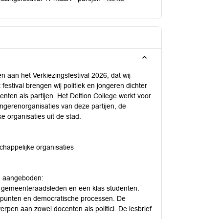
 aan het Verkiezingsfestival 2026, dat wij
estival brengen wij politiek en jongeren dichter
nten als partijen. Het Deltion College werkt voor
 jongerenorganisaties van deze partijen, de
 organisaties uit de stad.
schappelijke organisaties
en aangeboden:
t) gemeenteraadsleden en een klas studenten.
andpunten en democratische processen. De
pen aan zowel docenten als politici. De lesbrief