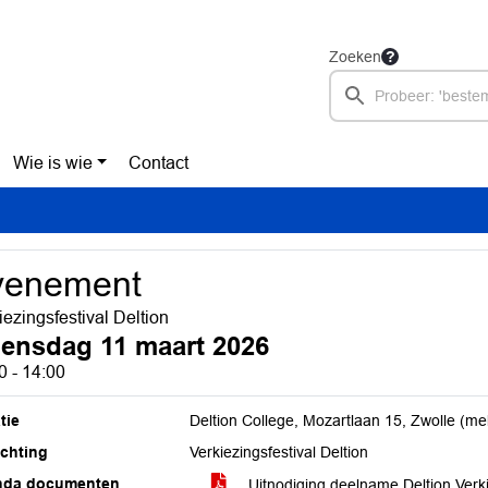
Zoeken
Wie is wie
Contact
venement
iezingsfestival Deltion
ensdag 11 maart 2026
0 - 14:00
tie
Deltion College, Mozartlaan 15, Zwolle (me
ichting
Verkiezingsfestival Deltion
nda documenten
Uitnodiging deelname Deltion Verkie