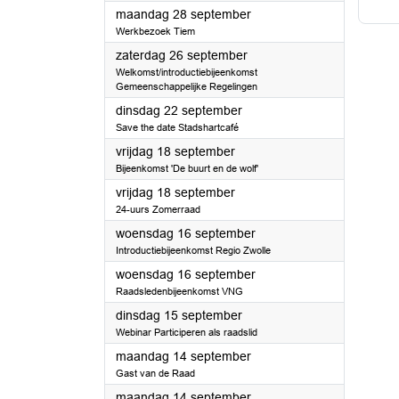
2026
maandag 28 september
Werkbezoek Tiem
2026
zaterdag 26 september
Welkomst/introductiebijeenkomst
Gemeenschappelijke Regelingen
2026
dinsdag 22 september
Save the date Stadshartcafé
2026
vrijdag 18 september
Bijeenkomst 'De buurt en de wolf'
2026
vrijdag 18 september
24-uurs Zomerraad
2026
woensdag 16 september
Introductiebijeenkomst Regio Zwolle
2026
woensdag 16 september
Raadsledenbijeenkomst VNG
2026
dinsdag 15 september
Webinar Participeren als raadslid
2026
maandag 14 september
Gast van de Raad
2026
maandag 14 september