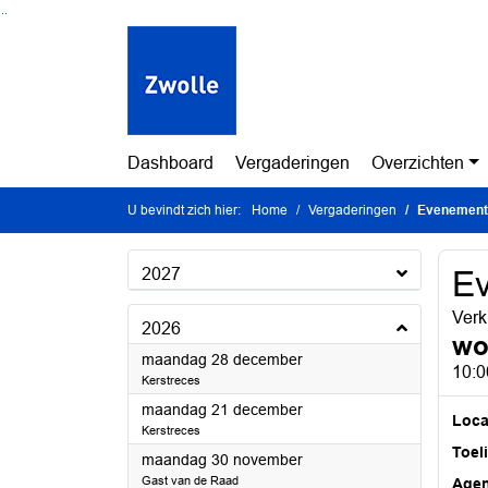
Ga naar de inhoud van deze pagina
Ga naar het zoeken
Ga naar het menu
Dashboard
Vergaderingen
Overzichten
U bevindt zich hier:
Home
Vergaderingen
Evenement
2027
E
Verk
2026
wo
2026
maandag 28 december
10:0
Kerstreces
2026
maandag 21 december
Loca
Kerstreces
Toel
2026
maandag 30 november
Gast van de Raad
Age