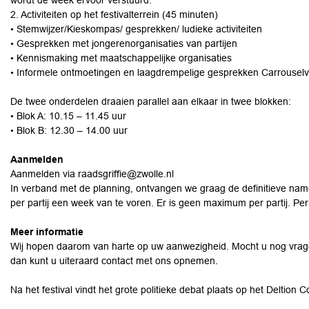
wordt de week ervoor verstuurd.
2. Activiteiten op het festivalterrein (45 minuten)
• Stemwijzer/Kieskompas/ gesprekken/ ludieke activiteiten
• Gesprekken met jongerenorganisaties van partijen
• Kennismaking met maatschappelijke organisaties
• Informele ontmoetingen en laagdrempelige gesprekken Carrousel
De twee onderdelen draaien parallel aan elkaar in twee blokken:
• Blok A: 10.15 – 11.45 uur
• Blok B: 12.30 – 14.00 uur
Aanmelden
Aanmelden via
raadsgriffie@zwolle.nl
In verband met de planning, ontvangen we graag de definitieve na
per partij een week van te voren. Er is geen maximum per partij. Per
Meer informatie
Wij hopen daarom van harte op uw aanwezigheid. Mocht u nog vrag
dan kunt u uiteraard
contact met ons opnemen
.
Na het festival vindt het grote politieke debat plaats op het Deltion C