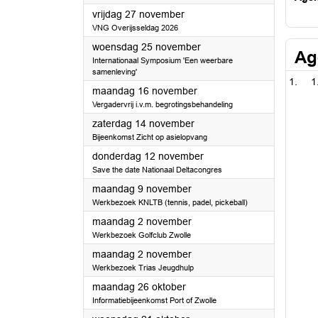
2026
vrijdag 27 november
VNG Overijsseldag 2026
2026
woensdag 25 november
Ag
Internationaal Symposium 'Een weerbare
samenleving'
1
2026
maandag 16 november
Vergadervrij i.v.m. begrotingsbehandeling
2026
zaterdag 14 november
Bijeenkomst Zicht op asielopvang
2026
donderdag 12 november
Save the date Nationaal Deltacongres
2026
maandag 9 november
Werkbezoek KNLTB (tennis, padel, pickeball)
2026
maandag 2 november
Werkbezoek Golfclub Zwolle
2026
maandag 2 november
Werkbezoek Trias Jeugdhulp
2026
maandag 26 oktober
Informatiebijeenkomst Port of Zwolle