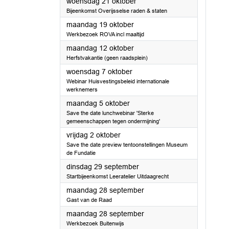
2026
woensdag 21 oktober
Bijeenkomst Overijsselse raden & staten
2026
maandag 19 oktober
Werkbezoek ROVA incl maaltijd
2026
maandag 12 oktober
Herfstvakantie (geen raadsplein)
2026
woensdag 7 oktober
Webinar Huisvestingsbeleid internationale
werknemers
2026
maandag 5 oktober
Save the date lunchwebinar 'Sterke
gemeenschappen tegen ondermijning'
2026
vrijdag 2 oktober
Save the date preview tentoonstellingen Museum
de Fundatie
2026
dinsdag 29 september
Startbijeenkomst Leeratelier Uitdaagrecht
2026
maandag 28 september
Gast van de Raad
2026
maandag 28 september
Werkbezoek Buitenwijs