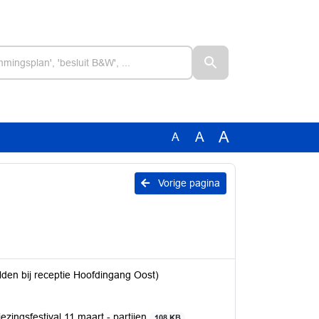
A
A
A
Vorige pagina
lden bij receptie Hoofdingang Oost)
zingsfestival 11 maart - partijen
108 KB