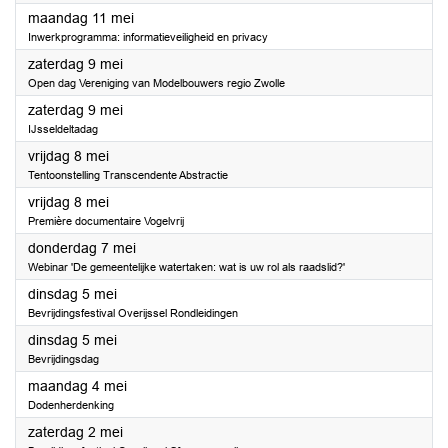
2026
maandag 11 mei
Inwerkprogramma: informatieveiligheid en privacy
2026
zaterdag 9 mei
Open dag Vereniging van Modelbouwers regio Zwolle
2026
zaterdag 9 mei
IJsseldeltadag
2026
vrijdag 8 mei
Tentoonstelling Transcendente Abstractie
2026
vrijdag 8 mei
Première documentaire Vogelvrij
2026
donderdag 7 mei
Webinar 'De gemeentelijke watertaken: wat is uw rol als raadslid?'
2026
dinsdag 5 mei
Bevrijdingsfestival Overijssel Rondleidingen
2026
dinsdag 5 mei
Bevrijdingsdag
2026
maandag 4 mei
Dodenherdenking
2026
zaterdag 2 mei