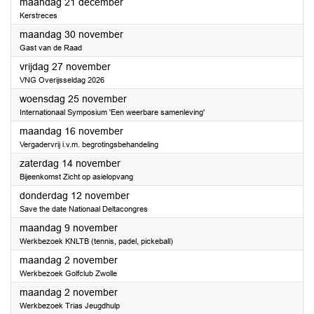
2026
maandag 21 december
Kerstreces
2026
maandag 30 november
Gast van de Raad
2026
vrijdag 27 november
VNG Overijsseldag 2026
2026
woensdag 25 november
Internationaal Symposium 'Een weerbare samenleving'
2026
maandag 16 november
Vergadervrij i.v.m. begrotingsbehandeling
2026
zaterdag 14 november
Bijeenkomst Zicht op asielopvang
2026
donderdag 12 november
Save the date Nationaal Deltacongres
2026
maandag 9 november
Werkbezoek KNLTB (tennis, padel, pickeball)
2026
maandag 2 november
Werkbezoek Golfclub Zwolle
2026
maandag 2 november
Werkbezoek Trias Jeugdhulp