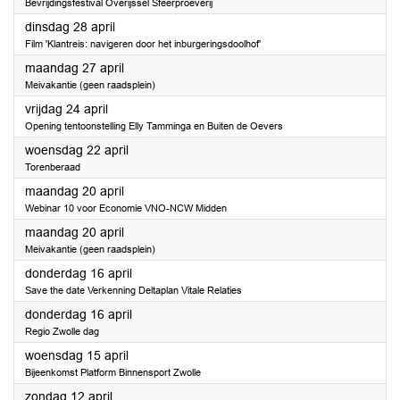
Bevrijdingsfestival Overijssel Sfeerproeverij
2026
dinsdag 28 april
Film 'Klantreis: navigeren door het inburgeringsdoolhof'
2026
maandag 27 april
Meivakantie (geen raadsplein)
2026
vrijdag 24 april
Opening tentoonstelling Elly Tamminga en Buiten de Oevers
2026
woensdag 22 april
Torenberaad
2026
maandag 20 april
Webinar 10 voor Economie VNO-NCW Midden
2026
maandag 20 april
Meivakantie (geen raadsplein)
2026
donderdag 16 april
Save the date Verkenning Deltaplan Vitale Relaties
2026
donderdag 16 april
Regio Zwolle dag
2026
woensdag 15 april
Bijeenkomst Platform Binnensport Zwolle
2026
zondag 12 april