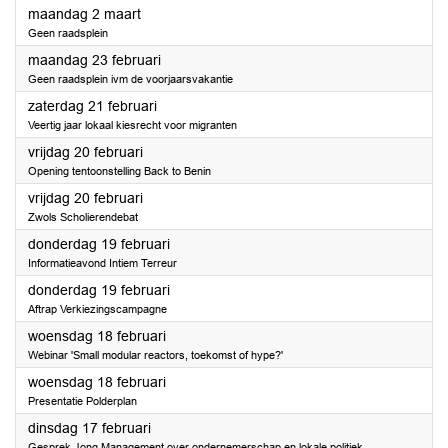
2026
maandag 2 maart
Geen raadsplein
2026
maandag 23 februari
Geen raadsplein ivm de voorjaarsvakantie
2026
zaterdag 21 februari
Veertig jaar lokaal kiesrecht voor migranten
2026
vrijdag 20 februari
Opening tentoonstelling Back to Benin
2026
vrijdag 20 februari
Zwols Scholierendebat
2026
donderdag 19 februari
Informatieavond Intiem Terreur
2026
donderdag 19 februari
Aftrap Verkiezingscampagne
2026
woensdag 18 februari
Webinar 'Small modular reactors, toekomst of hype?'
2026
woensdag 18 februari
Presentatie Polderplan
2026
dinsdag 17 februari
Gesprek Jong Management over ondernemerschap en lokale politiek