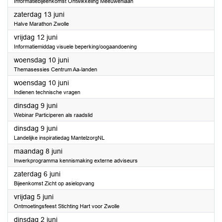
Informatiebijeenkomst Ontwikkeling Meeuwenlaan
2026
zaterdag 13 juni
Halve Marathon Zwolle
2026
vrijdag 12 juni
Informatiemiddag visuele beperking/oogaandoening
2026
woensdag 10 juni
Themasessies Centrum Aa-landen
2026
woensdag 10 juni
Indienen technische vragen
2026
dinsdag 9 juni
Webinar Participeren als raadslid
2026
dinsdag 9 juni
Landelijke inspiratiedag MantelzorgNL
2026
maandag 8 juni
Inwerkprogramma kennismaking externe adviseurs
2026
zaterdag 6 juni
Bijeenkomst Zicht op asielopvang
2026
vrijdag 5 juni
Ontmoetingsfeest Stichting Hart voor Zwolle
2026
dinsdag 2 juni