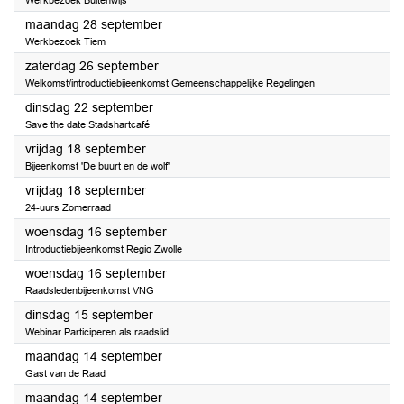
Werkbezoek Buitenwijs
2026
maandag 28 september
Werkbezoek Tiem
2026
zaterdag 26 september
Welkomst/introductiebijeenkomst Gemeenschappelijke Regelingen
2026
dinsdag 22 september
Save the date Stadshartcafé
2026
vrijdag 18 september
Bijeenkomst 'De buurt en de wolf'
2026
vrijdag 18 september
24-uurs Zomerraad
2026
woensdag 16 september
Introductiebijeenkomst Regio Zwolle
2026
woensdag 16 september
Raadsledenbijeenkomst VNG
2026
dinsdag 15 september
Webinar Participeren als raadslid
2026
maandag 14 september
Gast van de Raad
2026
maandag 14 september