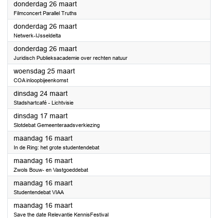
2026
donderdag 26 maart
Filmconcert Parallel Truths
2026
donderdag 26 maart
Netwerk-IJsseldelta
2026
donderdag 26 maart
Juridisch Publieksacademie over rechten natuur
2026
woensdag 25 maart
COA inloopbijeenkomst
2026
dinsdag 24 maart
Stadshartcafé - Lichtvisie
2026
dinsdag 17 maart
Slotdebat Gemeenteraadsverkiezing
2026
maandag 16 maart
In de Ring: het grote studentendebat
2026
maandag 16 maart
Zwols Bouw- en Vastgoeddebat
2026
maandag 16 maart
Studentendebat VIAA
2026
maandag 16 maart
Save the date Relevantie KennisFestival