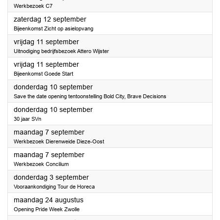
Werkbezoek C7
2026
zaterdag 12 september
Bijeenkomst Zicht op asielopvang
2026
vrijdag 11 september
Uitnodiging bedrijfsbezoek Attero Wijster
2026
vrijdag 11 september
Bijeenkomst Goede Start
2026
donderdag 10 september
Save the date opening tentoonstelling Bold City, Brave Decisions
2026
donderdag 10 september
30 jaar SVn
2026
maandag 7 september
Werkbezoek Dierenweide Dieze-Oost
2026
maandag 7 september
Werkbezoek Concilium
2026
donderdag 3 september
Vooraankondiging Tour de Horeca
2026
maandag 24 augustus
Opening Pride Week Zwolle