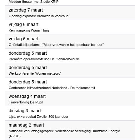
Meedoe-theater met Studio KRIP
2026
zaterdag 7 maart
Opening expositie Vrouwen in Veelvoud
2026
vrijdag 6 maart
Kennismaking Warm Thuis
2026
vrijdag 6 maart
Oriëntatiebijeenkomst "Meer vrouwen in het openbaar bestuur"
2026
donderdag 5 maart
Première operavoorstelling De GebarenVrouw
2026
donderdag 5 maart
Werkconferentie 'Wonen met zorg'
2026
donderdag 5 maart
Conferentie Klimaatverbond Nederland - De toekomst telt
2026
woensdag 4 maart
Filmvertoning De Pupil
2026
dinsdag 3 maart
Lijsttrekkersdebat Zwolle, 800 jaar door!
2026
maandag 2 maart
Nationale Verkiezingsgesprek Nederlandse Vereniging Duurzame Energie
(NVDE)