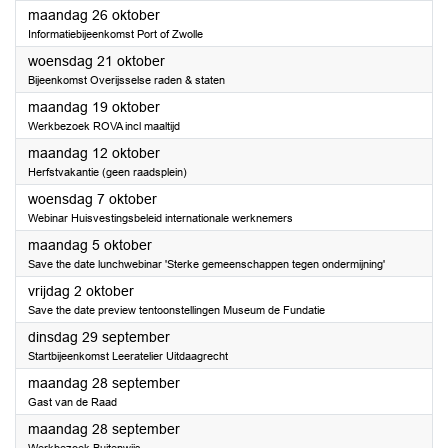
2026
maandag 26 oktober
Informatiebijeenkomst Port of Zwolle
2026
woensdag 21 oktober
Bijeenkomst Overijsselse raden & staten
2026
maandag 19 oktober
Werkbezoek ROVA incl maaltijd
2026
maandag 12 oktober
Herfstvakantie (geen raadsplein)
2026
woensdag 7 oktober
Webinar Huisvestingsbeleid internationale werknemers
2026
maandag 5 oktober
Save the date lunchwebinar 'Sterke gemeenschappen tegen ondermijning'
2026
vrijdag 2 oktober
Save the date preview tentoonstellingen Museum de Fundatie
2026
dinsdag 29 september
Startbijeenkomst Leeratelier Uitdaagrecht
2026
maandag 28 september
Gast van de Raad
2026
maandag 28 september