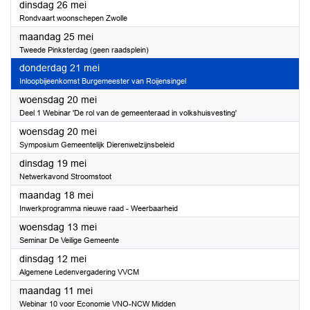
2026
dinsdag 26 mei
Rondvaart woonschepen Zwolle
2026
maandag 25 mei
Tweede Pinksterdag (geen raadsplein)
2026
donderdag 21 mei
Inloopbijeenkomst Burgemeester van Roijensingel
2026
woensdag 20 mei
Deel 1 Webinar 'De rol van de gemeenteraad in volkshuisvesting'
2026
woensdag 20 mei
Symposium Gemeentelijk Dierenwelzijnsbeleid
2026
dinsdag 19 mei
Netwerkavond Stroomstoot
2026
maandag 18 mei
Inwerkprogramma nieuwe raad - Weerbaarheid
2026
woensdag 13 mei
Seminar De Veilige Gemeente
2026
dinsdag 12 mei
Algemene Ledenvergadering VVCM
2026
maandag 11 mei
Webinar 10 voor Economie VNO-NCW Midden