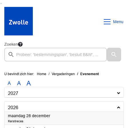
Ga naar de inhoud van deze pagina
Ga naar het zoeken
Ga naar het menu
Menu
Zoeken
U bevindt zich hier:
Home
Vergaderingen
Evenement
A
A
A
2027
2026
2026
maandag 28 december
Kerstreces