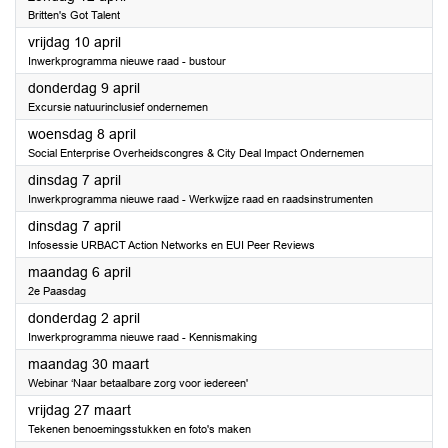
Britten's Got Talent
2026
vrijdag 10 april
Inwerkprogramma nieuwe raad - bustour
2026
donderdag 9 april
Excursie natuurinclusief ondernemen
2026
woensdag 8 april
Social Enterprise Overheidscongres & City Deal Impact Ondernemen
2026
dinsdag 7 april
Inwerkprogramma nieuwe raad - Werkwijze raad en raadsinstrumenten
2026
dinsdag 7 april
Infosessie URBACT Action Networks en EUI Peer Reviews
2026
maandag 6 april
2e Paasdag
2026
donderdag 2 april
Inwerkprogramma nieuwe raad - Kennismaking
2026
maandag 30 maart
Webinar ‘Naar betaalbare zorg voor iedereen'
2026
vrijdag 27 maart
Tekenen benoemingsstukken en foto's maken