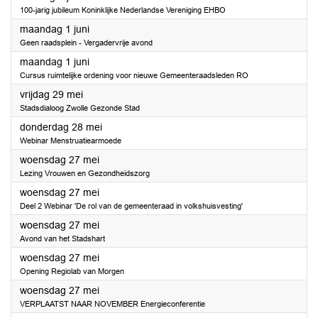
100-jarig jubileum Koninklijke Nederlandse Vereniging EHBO
2026
maandag 1 juni
Geen raadsplein - Vergadervrije avond
2026
maandag 1 juni
Cursus ruimtelijke ordening voor nieuwe Gemeenteraadsleden RO
2026
vrijdag 29 mei
Stadsdialoog Zwolle Gezonde Stad
2026
donderdag 28 mei
Webinar Menstruatiearmoede
2026
woensdag 27 mei
Lezing Vrouwen en Gezondheidszorg
2026
woensdag 27 mei
Deel 2 Webinar 'De rol van de gemeenteraad in volkshuisvesting'
2026
woensdag 27 mei
Avond van het Stadshart
2026
woensdag 27 mei
Opening Regiolab van Morgen
2026
woensdag 27 mei
VERPLAATST NAAR NOVEMBER Energieconferentie