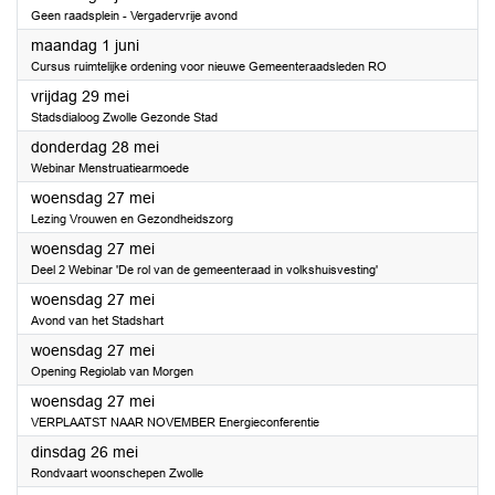
Geen raadsplein - Vergadervrije avond
2026
maandag 1 juni
Cursus ruimtelijke ordening voor nieuwe Gemeenteraadsleden RO
2026
vrijdag 29 mei
Stadsdialoog Zwolle Gezonde Stad
2026
donderdag 28 mei
Webinar Menstruatiearmoede
2026
woensdag 27 mei
Lezing Vrouwen en Gezondheidszorg
2026
woensdag 27 mei
Deel 2 Webinar 'De rol van de gemeenteraad in volkshuisvesting'
2026
woensdag 27 mei
Avond van het Stadshart
2026
woensdag 27 mei
Opening Regiolab van Morgen
2026
woensdag 27 mei
VERPLAATST NAAR NOVEMBER Energieconferentie
2026
dinsdag 26 mei
Rondvaart woonschepen Zwolle