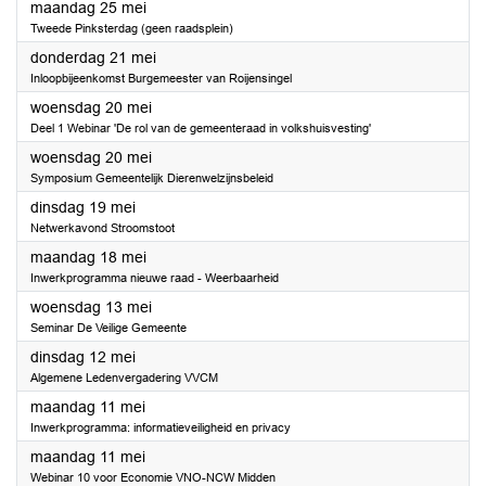
2026
maandag 25 mei
Tweede Pinksterdag (geen raadsplein)
2026
donderdag 21 mei
Inloopbijeenkomst Burgemeester van Roijensingel
2026
woensdag 20 mei
Deel 1 Webinar 'De rol van de gemeenteraad in volkshuisvesting'
2026
woensdag 20 mei
Symposium Gemeentelijk Dierenwelzijnsbeleid
2026
dinsdag 19 mei
Netwerkavond Stroomstoot
2026
maandag 18 mei
Inwerkprogramma nieuwe raad - Weerbaarheid
2026
woensdag 13 mei
Seminar De Veilige Gemeente
2026
dinsdag 12 mei
Algemene Ledenvergadering VVCM
2026
maandag 11 mei
Inwerkprogramma: informatieveiligheid en privacy
2026
maandag 11 mei
Webinar 10 voor Economie VNO-NCW Midden