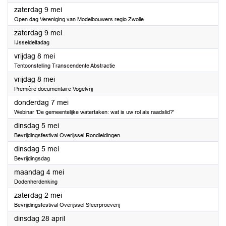
2026
zaterdag 9 mei
Open dag Vereniging van Modelbouwers regio Zwolle
2026
zaterdag 9 mei
IJsseldeltadag
2026
vrijdag 8 mei
Tentoonstelling Transcendente Abstractie
2026
vrijdag 8 mei
Première documentaire Vogelvrij
2026
donderdag 7 mei
Webinar 'De gemeentelijke watertaken: wat is uw rol als raadslid?'
2026
dinsdag 5 mei
Bevrijdingsfestival Overijssel Rondleidingen
2026
dinsdag 5 mei
Bevrijdingsdag
2026
maandag 4 mei
Dodenherdenking
2026
zaterdag 2 mei
Bevrijdingsfestival Overijssel Sfeerproeverij
2026
dinsdag 28 april