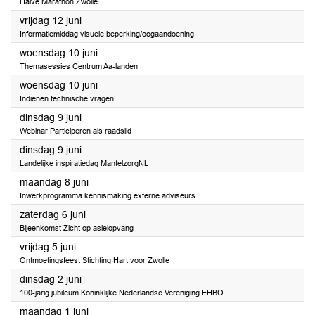
Halve Marathon Zwolle
2026
vrijdag 12 juni
Informatiemiddag visuele beperking/oogaandoening
2026
woensdag 10 juni
Themasessies Centrum Aa-landen
2026
woensdag 10 juni
Indienen technische vragen
2026
dinsdag 9 juni
Webinar Participeren als raadslid
2026
dinsdag 9 juni
Landelijke inspiratiedag MantelzorgNL
2026
maandag 8 juni
Inwerkprogramma kennismaking externe adviseurs
2026
zaterdag 6 juni
Bijeenkomst Zicht op asielopvang
2026
vrijdag 5 juni
Ontmoetingsfeest Stichting Hart voor Zwolle
2026
dinsdag 2 juni
100-jarig jubileum Koninklijke Nederlandse Vereniging EHBO
2026
maandag 1 juni