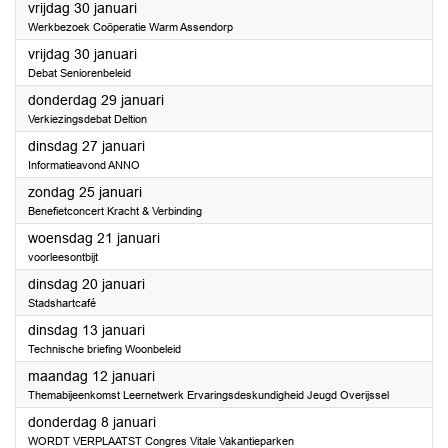
2026
vrijdag 30 januari
Werkbezoek Coöperatie Warm Assendorp
2026
vrijdag 30 januari
Debat Seniorenbeleid
2026
donderdag 29 januari
Verkiezingsdebat Deltion
2026
dinsdag 27 januari
Informatieavond ANNO
2026
zondag 25 januari
Benefietconcert Kracht & Verbinding
2026
woensdag 21 januari
voorleesontbijt
2026
dinsdag 20 januari
Stadshartcafé
2026
dinsdag 13 januari
Technische briefing Woonbeleid
2026
maandag 12 januari
Themabijeenkomst Leernetwerk Ervaringsdeskundigheid Jeugd Overijssel
2026
donderdag 8 januari
WORDT VERPLAATST Congres Vitale Vakantieparken