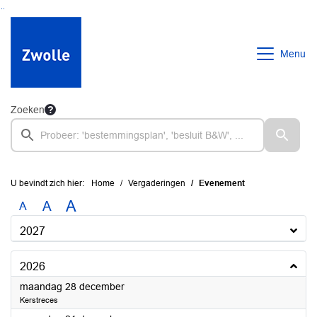
Ga naar de inhoud van deze pagina
Ga naar het zoeken
Ga naar het menu
Menu
Zoeken
U bevindt zich hier:
Home
Vergaderingen
Evenement
A
A
A
2027
2026
2026
maandag 28 december
Kerstreces