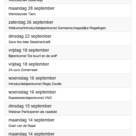
Werkbezoek Buitenwijs
2026
maandag 28 september
Werkbezoek Tiem
2026
zaterdag 26 september
Welkomst/introductiebijeenkomst Gemeenschappelijke Regelingen
2026
dinsdag 22 september
Save the date Stadshartcafé
2026
vrijdag 18 september
Bijeenkomst 'De buurt en de wolf'
2026
vrijdag 18 september
24-uurs Zomerraad
2026
woensdag 16 september
Introductiebijeenkomst Regio Zwolle
2026
woensdag 16 september
Raadsledenbijeenkomst VNG
2026
dinsdag 15 september
Webinar Participeren als raadslid
2026
maandag 14 september
Gast van de Raad
2026
maandag 14 september