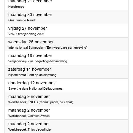
2026
maandag 21 december
Kerstreces
2026
maandag 30 november
Gast van de Raad
2026
vrijdag 27 november
VNG Overijsseldag 2026
2026
woensdag 25 november
Internationaal Symposium 'Een weerbare samenleving'
2026
maandag 16 november
Vergadervrij i.v.m. begrotingsbehandeling
2026
zaterdag 14 november
Bijeenkomst Zicht op asielopvang
2026
donderdag 12 november
Save the date Nationaal Deltacongres
2026
maandag 9 november
Werkbezoek KNLTB (tennis, padel, pickeball)
2026
maandag 2 november
Werkbezoek Golfclub Zwolle
2026
maandag 2 november
Werkbezoek Trias Jeugdhulp