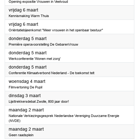
Opening expositie Vrouwen in Veelvoud
2026
vrijdag 6 maart
Kennismaking Warm Thuis
2026
vrijdag 6 maart
Oriëntatiebijeenkomst "Meer vrouwen in het openbaar bestuur"
2026
donderdag 5 maart
Première operavoorstelling De GebarenVrouw
2026
donderdag 5 maart
Werkconferentie 'Wonen met zorg'
2026
donderdag 5 maart
Conferentie Klimaatverbond Nederland - De toekomst telt
2026
woensdag 4 maart
Filmvertoning De Pupil
2026
dinsdag 3 maart
Lijsttrekkersdebat Zwolle, 800 jaar door!
2026
maandag 2 maart
Nationale Verkiezingsgesprek Nederlandse Vereniging Duurzame Energie
(NVDE)
2026
maandag 2 maart
Geen raadsplein