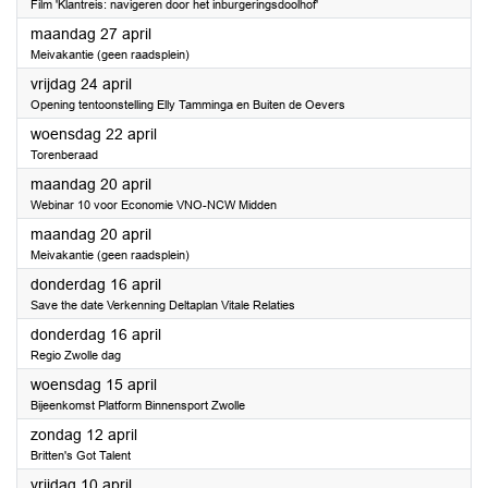
Film 'Klantreis: navigeren door het inburgeringsdoolhof'
2026
maandag 27 april
Meivakantie (geen raadsplein)
2026
vrijdag 24 april
Opening tentoonstelling Elly Tamminga en Buiten de Oevers
2026
woensdag 22 april
Torenberaad
2026
maandag 20 april
Webinar 10 voor Economie VNO-NCW Midden
2026
maandag 20 april
Meivakantie (geen raadsplein)
2026
donderdag 16 april
Save the date Verkenning Deltaplan Vitale Relaties
2026
donderdag 16 april
Regio Zwolle dag
2026
woensdag 15 april
Bijeenkomst Platform Binnensport Zwolle
2026
zondag 12 april
Britten's Got Talent
2026
vrijdag 10 april