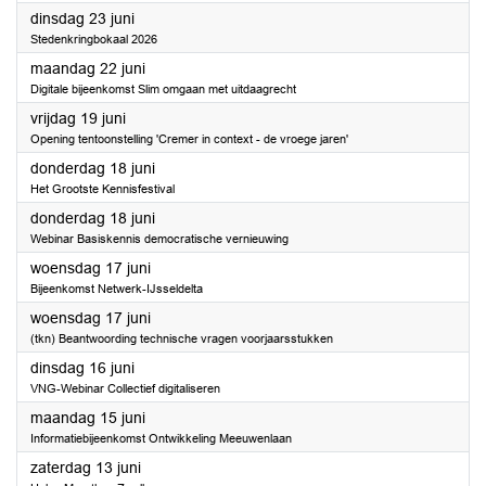
2026
dinsdag 23 juni
Stedenkringbokaal 2026
2026
maandag 22 juni
Digitale bijeenkomst Slim omgaan met uitdaagrecht
2026
vrijdag 19 juni
Opening tentoonstelling 'Cremer in context - de vroege jaren'
2026
donderdag 18 juni
Het Grootste Kennisfestival
2026
donderdag 18 juni
Webinar Basiskennis democratische vernieuwing
2026
woensdag 17 juni
Bijeenkomst Netwerk-IJsseldelta
2026
woensdag 17 juni
(tkn) Beantwoording technische vragen voorjaarsstukken
2026
dinsdag 16 juni
VNG-Webinar Collectief digitaliseren
2026
maandag 15 juni
Informatiebijeenkomst Ontwikkeling Meeuwenlaan
2026
zaterdag 13 juni