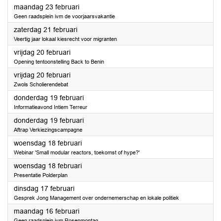
2026
maandag 23 februari
Geen raadsplein ivm de voorjaarsvakantie
2026
zaterdag 21 februari
Veertig jaar lokaal kiesrecht voor migranten
2026
vrijdag 20 februari
Opening tentoonstelling Back to Benin
2026
vrijdag 20 februari
Zwols Scholierendebat
2026
donderdag 19 februari
Informatieavond Intiem Terreur
2026
donderdag 19 februari
Aftrap Verkiezingscampagne
2026
woensdag 18 februari
Webinar 'Small modular reactors, toekomst of hype?'
2026
woensdag 18 februari
Presentatie Polderplan
2026
dinsdag 17 februari
Gesprek Jong Management over ondernemerschap en lokale politiek
2026
maandag 16 februari
Geen raadsplein ivm Rosenmontag