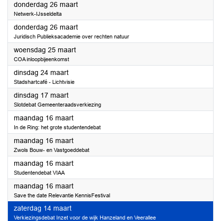
2026
donderdag 26 maart
Netwerk-IJsseldelta
2026
donderdag 26 maart
Juridisch Publieksacademie over rechten natuur
2026
woensdag 25 maart
COA inloopbijeenkomst
2026
dinsdag 24 maart
Stadshartcafé - Lichtvisie
2026
dinsdag 17 maart
Slotdebat Gemeenteraadsverkiezing
2026
maandag 16 maart
In de Ring: het grote studentendebat
2026
maandag 16 maart
Zwols Bouw- en Vastgoeddebat
2026
maandag 16 maart
Studentendebat VIAA
2026
maandag 16 maart
Save the date Relevantie KennisFestival
2026
zaterdag 14 maart
Verkiezingsdebat Inzet voor de wijk Hanzeland en Veerallee