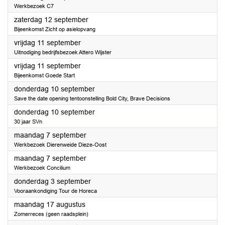
Werkbezoek C7
2026
zaterdag 12 september
Bijeenkomst Zicht op asielopvang
2026
vrijdag 11 september
Uitnodiging bedrijfsbezoek Attero Wijster
2026
vrijdag 11 september
Bijeenkomst Goede Start
2026
donderdag 10 september
Save the date opening tentoonstelling Bold City, Brave Decisions
2026
donderdag 10 september
30 jaar SVn
2026
maandag 7 september
Werkbezoek Dierenweide Dieze-Oost
2026
maandag 7 september
Werkbezoek Concilium
2026
donderdag 3 september
Vooraankondiging Tour de Horeca
2026
maandag 17 augustus
Zomerreces (geen raadsplein)