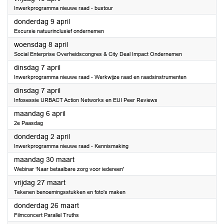
Inwerkprogramma nieuwe raad - bustour
2026
donderdag 9 april
Excursie natuurinclusief ondernemen
2026
woensdag 8 april
Social Enterprise Overheidscongres & City Deal Impact Ondernemen
2026
dinsdag 7 april
Inwerkprogramma nieuwe raad - Werkwijze raad en raadsinstrumenten
2026
dinsdag 7 april
Infosessie URBACT Action Networks en EUI Peer Reviews
2026
maandag 6 april
2e Paasdag
2026
donderdag 2 april
Inwerkprogramma nieuwe raad - Kennismaking
2026
maandag 30 maart
Webinar ‘Naar betaalbare zorg voor iedereen'
2026
vrijdag 27 maart
Tekenen benoemingsstukken en foto's maken
2026
donderdag 26 maart
Filmconcert Parallel Truths