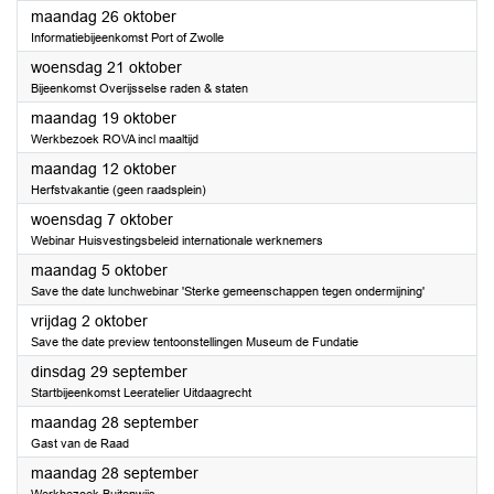
2026
maandag 26 oktober
Informatiebijeenkomst Port of Zwolle
2026
woensdag 21 oktober
Bijeenkomst Overijsselse raden & staten
2026
maandag 19 oktober
Werkbezoek ROVA incl maaltijd
2026
maandag 12 oktober
Herfstvakantie (geen raadsplein)
2026
woensdag 7 oktober
Webinar Huisvestingsbeleid internationale werknemers
2026
maandag 5 oktober
Save the date lunchwebinar 'Sterke gemeenschappen tegen ondermijning'
2026
vrijdag 2 oktober
Save the date preview tentoonstellingen Museum de Fundatie
2026
dinsdag 29 september
Startbijeenkomst Leeratelier Uitdaagrecht
2026
maandag 28 september
Gast van de Raad
2026
maandag 28 september