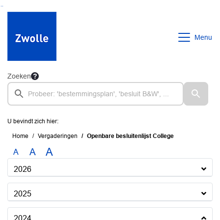
Ga naar de inhoud van deze pagina
Ga naar het zoeken
Ga naar het menu
Menu
Zoeken
U bevindt zich hier:
Home
Vergaderingen
Openbare besluitenlijst College
A
A
A
2026
2025
2024