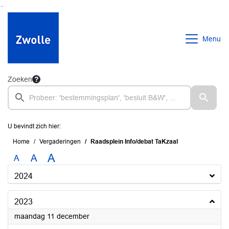
Ga naar de inhoud van deze pagina
Ga naar het zoeken
Ga naar het menu
Menu
Zoeken
U bevindt zich hier:
Home
Vergaderingen
Raadsplein Info/debat TaKzaal
A
A
A
2024
2023
2023
maandag 11 december