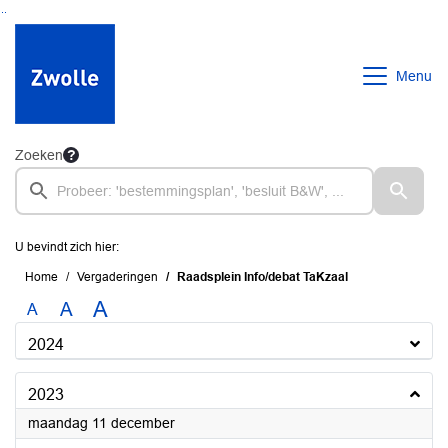
Ga naar de inhoud van deze pagina
Ga naar het zoeken
Ga naar het menu
Menu
Zoeken
U bevindt zich hier:
Home
Vergaderingen
Raadsplein Info/debat TaKzaal
A
A
A
2024
2023
2023
maandag 11 december