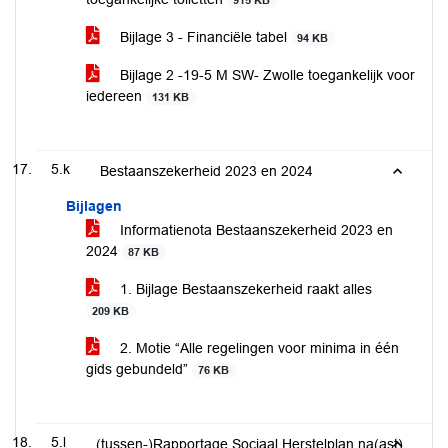
915 KB
Bijlage 3 - Financiële tabel
94 KB
Bijlage 2 -19-5 M SW- Zwolle toegankelijk voor
iedereen
131 KB
5.k
Bestaanszekerheid 2023 en 2024
Bijlagen
Informatienota Bestaanszekerheid 2023 en
2024
87 KB
1. Bijlage Bestaanszekerheid raakt alles
209 KB
2. Motie “Alle regelingen voor minima in één
gids gebundeld”
76 KB
5.l
(tussen-)Rapportage Sociaal Herstelplan na(ast)