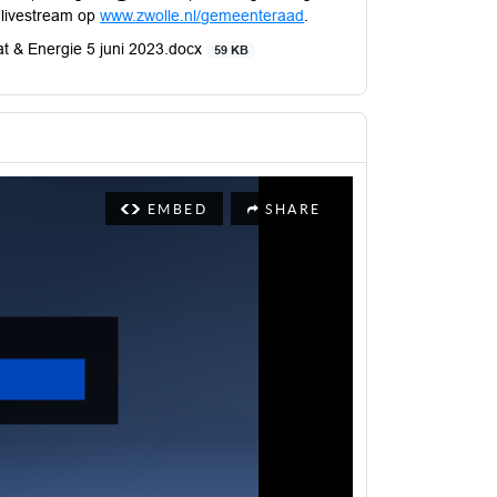
e livestream op
www.zwolle.nl/gemeenteraad
.
t & Energie 5 juni 2023.docx
59 KB