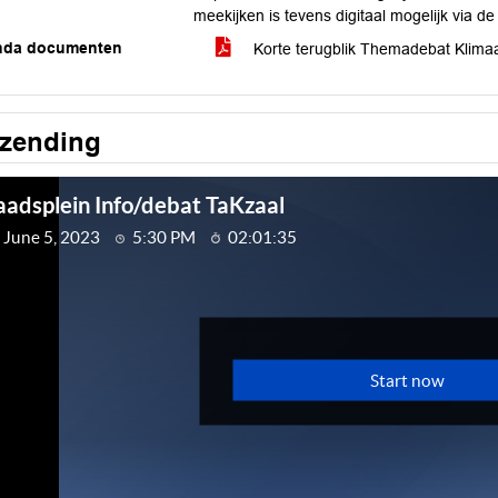
meekijken is tevens digitaal mogelijk via d
nda documenten
Korte terugblik Themadebat Klimaa
tzending