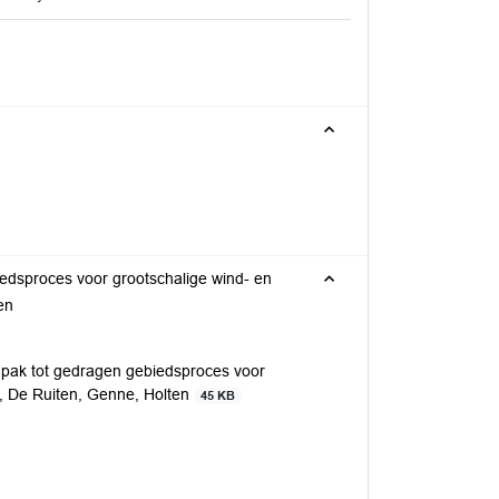
edsproces voor grootschalige wind- en
en
npak tot gedragen gebiedsproces voor
k, De Ruiten, Genne, Holten
45 KB