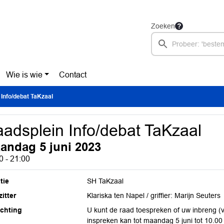
Zoeken
Wie is wie
Contact
Info/debat TaKzaal
adsplein Info/debat TaKzaal
andag 5 juni 2023
0 - 21:00
tie
SH TaKzaal
itter
Klariska ten Napel / griffier: Marijn Seuters
ichting
U kunt de raad toespreken of uw inbreng (v
inspreken kan tot maandag 5 juni tot 10.00