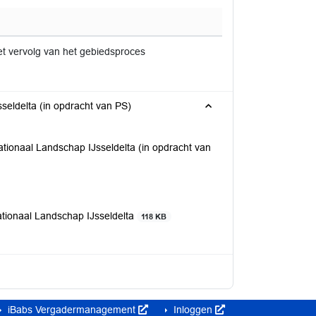
et vervolg van het gebiedsproces
Provinciaal onderzoek zoekgebieden wind Nationaal Landschap IJsseldelta (in opdracht van PS)
tionaal Landschap IJsseldelta (in opdracht van
tionaal Landschap IJsseldelta
118 KB
iBabs Vergadermanagement
Inloggen