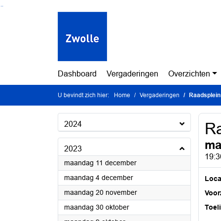
Ga naar de inhoud van deze pagina
Ga naar het zoeken
Ga naar het menu
Dashboard
Vergaderingen
Overzichten
U bevindt zich hier:
Home
Vergaderingen
Raadsplein 
2024
Ra
ma
2023
19:3
2023
maandag 11 december
2023
maandag 4 december
Loca
2023
maandag 20 november
Voorz
2023
maandag 30 oktober
Toel