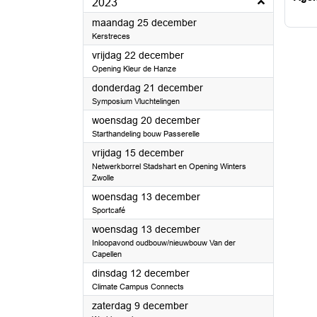
2023
2023
maandag 25 december
Kerstreces
2023
vrijdag 22 december
Opening Kleur de Hanze
2023
donderdag 21 december
Symposium Vluchtelingen
2023
woensdag 20 december
Starthandeling bouw Passerelle
2023
vrijdag 15 december
Netwerkborrel Stadshart en Opening Winters
Zwolle
2023
woensdag 13 december
Sportcafé
2023
woensdag 13 december
Inloopavond oudbouw/nieuwbouw Van der
Capellen
2023
dinsdag 12 december
Climate Campus Connects
2023
zaterdag 9 december