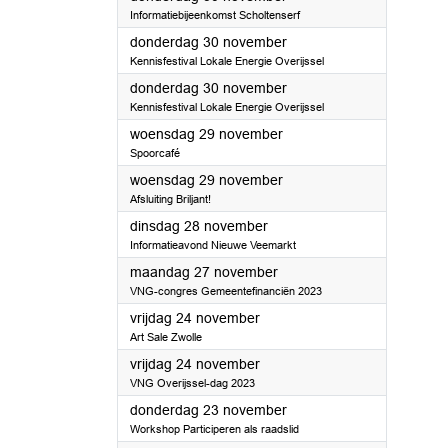
Informatiebijeenkomst Scholtenserf
2023
donderdag 30 november
Kennisfestival Lokale Energie Overijssel
2023
donderdag 30 november
Kennisfestival Lokale Energie Overijssel
2023
woensdag 29 november
Spoorcafé
2023
woensdag 29 november
Afsluiting Briljant!
2023
dinsdag 28 november
Informatieavond Nieuwe Veemarkt
2023
maandag 27 november
VNG-congres Gemeentefinanciën 2023
2023
vrijdag 24 november
Art Sale Zwolle
2023
vrijdag 24 november
VNG Overijssel-dag 2023
2023
donderdag 23 november
Workshop Participeren als raadslid