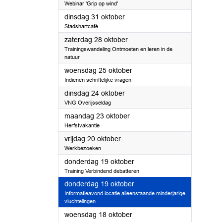
Webinar 'Grip op wind'
2023
dinsdag 31 oktober
Stadshartcafé
2023
zaterdag 28 oktober
Trainingswandeling Ontmoeten en leren in de
natuur
2023
woensdag 25 oktober
Indienen schriftelijke vragen
2023
dinsdag 24 oktober
VNG Overijsseldag
2023
maandag 23 oktober
Herfstvakantie
2023
vrijdag 20 oktober
Werkbezoeken
2023
donderdag 19 oktober
Training Verbindend debatteren
2023
donderdag 19 oktober
Informatieavond locatie alleenstaande minderjarige
vluchtelingen
2023
woensdag 18 oktober