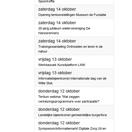
Spoorkoffie
2023
zaterdag 14 oktober
Opening tentoonstellingen Museum de Fundatie
2023
zaterdag 14 oktober
20-jarig jubileum wielervereniging De
Hanzerenners
2023
zaterdag 14 oktober
Trainingswandeling Ontmoeten en leren in de
natuur
2023
vrijdag 13 oktober
Werkbezoek Kunstplatform LINK
2023
vrijdag 13 oktober
Informatiebijeenkomst Internationale dag van de
Witte Stok
2023
donderdag 12 oktober
Tertium webinar 'Wat zeggen
verkiezingsprogramma's over participatie?'
2023
donderdag 12 oktober
Landelijke bijeenkomst gemeentelijke burgerfora
2023
donderdag 12 oktober
Symposium/informatiemarkt Digitale Zorg Uit en