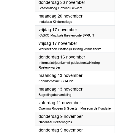
2023
donderdag 23 november
Stadsdialoog Gezond Gewicht
2023
maandag 20 november
Installatie Kindercollege
2023
vrijdag 17 november
KASKO Muzikale theaterroute SPRUIT
2023
vrijdag 17 november
Werkbezoek Plaatselijk Belang Windesheim
2023
donderdag 16 november
Informatiebijeenkomst gebiedsontwikkeling
Roelenkwartier
2023
maandag 13 november
Kennisfestival SSC-ONS
2023
maandag 13 november
Begrotingsbehandeling
2023
zaterdag 11 november
Opening Roosen & Guests - Museum de Fundatie
2023
donderdag 9 november
Nationaal Deltacongres
2023
donderdag 9 november