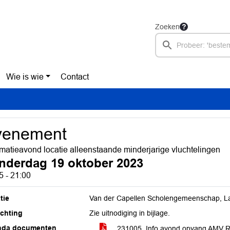
Zoeken
Wie is wie
Contact
venement
rmatieavond locatie alleenstaande minderjarige vluchtelingen
nderdag 19 oktober 2023
5 - 21:00
tie
Van der Capellen Scholengemeenschap, La
ichting
Zie uitnodiging in bijlage.
nda documenten
231005_Info avond opvang AMV 