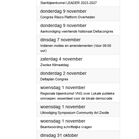
Startbijeenkomst LEADER 2023-2027
2023
donderdag 9 november
Congres Risico Platform Overheden
2023
donderdag 9 november
Aankondiging veertiende Nationaal Deltacongres
2023
dinsdag 7 november
Indienen moties en amendementen (Voor 09.00
uur)
2023
zaterdag 4 november
Zwolse Klimaatdag
2023
donderdag 2 november
Deltaplan Congres
2023
woensdag 1 november
Regionale bijeenkomst VNG over Lokale publieke
omroepen: essentieel voor de lokale democratie
2023
woensdag 1 november
Uitnodiging Symposium Community Art Zwolle
2023
woensdag 1 november
Beantwoording schriftelijke vragen
2023
dinsdag 31 oktober