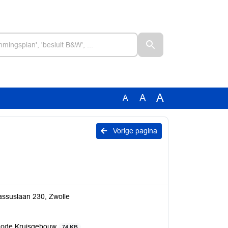
A
A
A
Vorige pagina
ssuslaan 230, Zwolle
Rode Kruisgebouw
74 KB