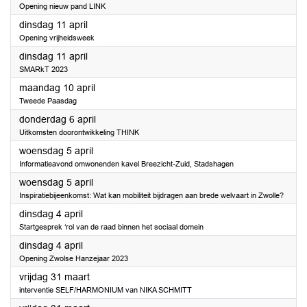
Opening nieuw pand LINK
2023
dinsdag 11 april
Opening vrijheidsweek
2023
dinsdag 11 april
SMARkT 2023
2023
maandag 10 april
Tweede Paasdag
2023
donderdag 6 april
Uitkomsten doorontwikkeling THINK
2023
woensdag 5 april
Informatieavond omwonenden kavel Breezicht-Zuid, Stadshagen
2023
woensdag 5 april
Inspiratiebijeenkomst: Wat kan mobiliteit bijdragen aan brede welvaart in Zwolle?
2023
dinsdag 4 april
Startgesprek ‘rol van de raad binnen het sociaal domein
2023
dinsdag 4 april
Opening Zwolse Hanzejaar 2023
2023
vrijdag 31 maart
interventie SELF/HARMONIUM van NIKA SCHMITT