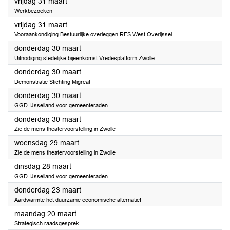
2023
vrijdag 31 maart
Werkbezoeken
2023
vrijdag 31 maart
Vooraankondiging Bestuurlijke overleggen RES West Overijssel
2023
donderdag 30 maart
Uitnodiging stedelijke bijeenkomst Vredesplatform Zwolle
2023
donderdag 30 maart
Demonstratie Stichting Migreat
2023
donderdag 30 maart
GGD IJsselland voor gemeenteraden
2023
donderdag 30 maart
Zie de mens theatervoorstelling in Zwolle
2023
woensdag 29 maart
Zie de mens theatervoorstelling in Zwolle
2023
dinsdag 28 maart
GGD IJsselland voor gemeenteraden
2023
donderdag 23 maart
Aardwarmte het duurzame economische alternatief
2023
maandag 20 maart
Strategisch raadsgesprek