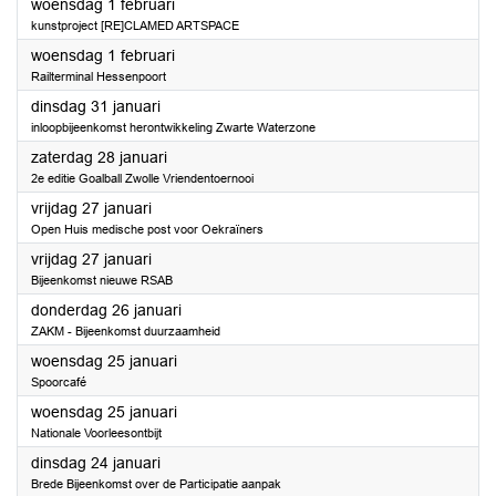
2023
woensdag 1 februari
kunstproject [RE]CLAMED ARTSPACE
2023
woensdag 1 februari
Railterminal Hessenpoort
2023
dinsdag 31 januari
inloopbijeenkomst herontwikkeling Zwarte Waterzone
2023
zaterdag 28 januari
2e editie Goalball Zwolle Vriendentoernooi
2023
vrijdag 27 januari
Open Huis medische post voor Oekraïners
2023
vrijdag 27 januari
Bijeenkomst nieuwe RSAB
2023
donderdag 26 januari
ZAKM - Bijeenkomst duurzaamheid
2023
woensdag 25 januari
Spoorcafé
2023
woensdag 25 januari
Nationale Voorleesontbijt
2023
dinsdag 24 januari
Brede Bijeenkomst over de Participatie aanpak