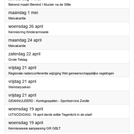
Bekend maakt Bemind I Muziek na de Stilte
2023
maandag 1 mei
Meivakantie
2023
woensdag 26 april
Kenniskring Kinderarmoede
2023
maandag 24 april
Meivakantie
2023
zaterdag 22 april
Grote Teldag
2023
vrijdag 21 april
Regionale radenconferentie wijziging Wet gemeenschappelijke regelingen
2023
vrijdag 21 april
Werkbezoeken
2023
vrijdag 21 april
GEANNULEERD - Koningsspelen - Sportservice Zwolle
2023
woensdag 19 april
UITNODIGING: 19 april derde editie Tegenlicht in de stad!
2023
woensdag 19 april
Kennissessie aanpassing GR GBLT