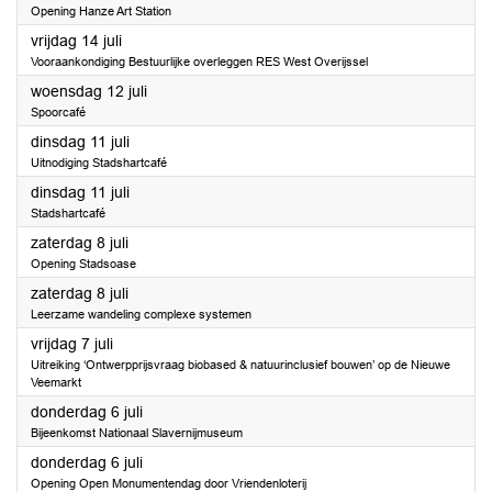
Opening Hanze Art Station
2023
vrijdag 14 juli
Vooraankondiging Bestuurlijke overleggen RES West Overijssel
2023
woensdag 12 juli
Spoorcafé
2023
dinsdag 11 juli
Uitnodiging Stadshartcafé
2023
dinsdag 11 juli
Stadshartcafé
2023
zaterdag 8 juli
Opening Stadsoase
2023
zaterdag 8 juli
Leerzame wandeling complexe systemen
2023
vrijdag 7 juli
Uitreiking ‘Ontwerpprijsvraag biobased & natuurinclusief bouwen’ op de Nieuwe
Veemarkt
2023
donderdag 6 juli
Bijeenkomst Nationaal Slavernijmuseum
2023
donderdag 6 juli
Opening Open Monumentendag door Vriendenloterij