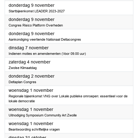
2023
donderdag 9 november
Startbijeenkomst LEADER 2023-2027
2023
donderdag 9 november
Congres Risico Platform Overheden
2023
donderdag 9 november
Aankondiging veertiende Nationaal Deltacongres
2023
dinsdag 7 november
Indienen moties en amendementen (Voor 09.00 uur)
2023
zaterdag 4 november
Zwolse Klimaatdag
2023
donderdag 2 november
Deltaplan Congres
2023
woensdag 1 november
Regionale bijeenkomst VNG over Lokale publieke omroepen: essentieel voor de
lokale democratie
2023
woensdag 1 november
Uitnodiging Symposium Community Art Zwolle
2023
woensdag 1 november
Beantwoording schriftelijke vragen
2023
dinsdag 31 oktober