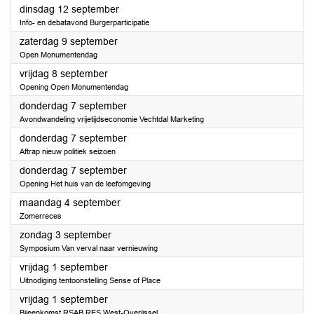
2023
dinsdag 12 september
Info- en debatavond Burgerparticipatie
2023
zaterdag 9 september
Open Monumentendag
2023
vrijdag 8 september
Opening Open Monumentendag
2023
donderdag 7 september
Avondwandeling vrijetijdseconomie Vechtdal Marketing
2023
donderdag 7 september
Aftrap nieuw politiek seizoen
2023
donderdag 7 september
Opening Het huis van de leefomgeving
2023
maandag 4 september
Zomerreces
2023
zondag 3 september
Symposium Van verval naar vernieuwing
2023
vrijdag 1 september
Uitnodiging tentoonstelling Sense of Place
2023
vrijdag 1 september
Bijeenkomst RSAB RES West-Overijssel