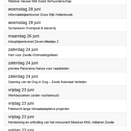
Webinar nieuwe Wet Goed Verhuurderschap
2023
woensdag 28 juni
Informatiebijeenkomst Onze Wijk Holtenbroek
2023
woensdag 28 juni
Symposium Overijssel & slavernij
2023
maandag 26 juni
Inloopbijeenkomst Zeven Alleetjes 2
2023
zaterdag 24 juni
Hart voor Zwolle Ontmoetingsfeest
2023
zaterdag 24 juni
preview Panorama Hanze voor raadsleden
2023
zaterdag 24 juni
Opening van de Oog in Oog – Zwols Koloniaal Verleden
2023
vrijdag 23 juni
Werkbezoeken (onder voorbehoud)
2023
vrijdag 23 juni
Fietstocht langs klimaatadaptieve projecten
2023
vrijdag 23 juni
Herdenking en onthulling van het monument Molukse KNIL militairen Zwolle
2023
vrijdag 23 juni