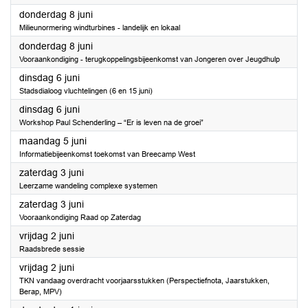
2023
donderdag 8 juni
Milieunormering windturbines - landelijk en lokaal
2023
donderdag 8 juni
Vooraankondiging - terugkoppelingsbijeenkomst van Jongeren over Jeugdhulp
2023
dinsdag 6 juni
Stadsdialoog vluchtelingen (6 en 15 juni)
2023
dinsdag 6 juni
Workshop Paul Schenderling – “Er is leven na de groei”
2023
maandag 5 juni
Informatiebijeenkomst toekomst van Breecamp West
2023
zaterdag 3 juni
Leerzame wandeling complexe systemen
2023
zaterdag 3 juni
Vooraankondiging Raad op Zaterdag
2023
vrijdag 2 juni
Raadsbrede sessie
2023
vrijdag 2 juni
TKN vandaag overdracht voorjaarsstukken (Perspectiefnota, Jaarstukken,
Berap, MPV)