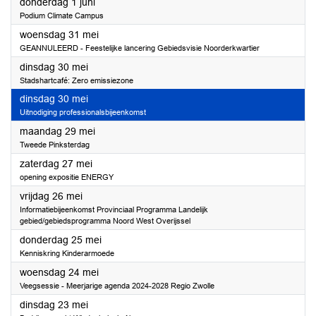
2023
donderdag 1 juni
Podium Climate Campus
2023
woensdag 31 mei
GEANNULEERD - Feestelijke lancering Gebiedsvisie Noorderkwartier
2023
dinsdag 30 mei
Stadshartcafé: Zero emissiezone
2023
dinsdag 30 mei
Uitnodiging professionalsbijeenkomst
2023
maandag 29 mei
Tweede Pinksterdag
2023
zaterdag 27 mei
opening expositie ENERGY
2023
vrijdag 26 mei
Informatiebijeenkomst Provinciaal Programma Landelijk
gebied/gebiedsprogramma Noord West Overijssel
2023
donderdag 25 mei
Kenniskring Kinderarmoede
2023
woensdag 24 mei
Veegsessie - Meerjarige agenda 2024-2028 Regio Zwolle
2023
dinsdag 23 mei