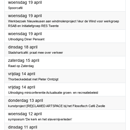
2023
woensdag 19 april
Spoorcafé
2023
woensdag 19 april
Werkbezoek Nieuwleusen aan windmolenproject Veur de Wind voor werkgroep
RSAB en Initiatiefgroep RES Twente
2023
woensdag 19 april
Uitnodiging Diner Pensant
2023
dinsdag 18 april
Stadshartcafé: praat mee over verkeer
2023
zaterdag 15 april
Raad op Zaterdag
2023
vrijdag 14 april
Thorbeckedebat met Pieter Omtzigt
2023
vrijdag 14 april
Uitnodiging miniconferentie Actualisatie groen- en recreatiebeleid
2023
donderdag 13 april
kunstproject [RE]CLAMED ARTSPACE bij het Filosofisch Café Zwolle
2023
woensdag 12 april
symposium 'De kerk en het slavernijverleden'
2023
dinsdag 11 april