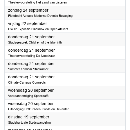
Theatervoorstelling Het zand van gisteren
2023
zondag 24 september
Fietstocht Actuele Moderne Devotie Beweging
2023
vrijdag 22 september
CW12 Expositie Blackbox en Open Ateliers
2023
donderdag 21 september
Stadsgesprek Children of the labyrinth
2023
donderdag 21 september
Theatervoorstelling De Noodzaak
2023
donderdag 21 september
Summer seminar Stadkamer
2023
donderdag 21 september
Climate Campus Connects
2023
woensdag 20 september
Vooraankondiging Spoorcafé
2023
woensdag 20 september
Uitnodiging HCO raden Zwolle en Deventer
2023
dinsdag 19 september
Stadshartcafé Stadswandeling