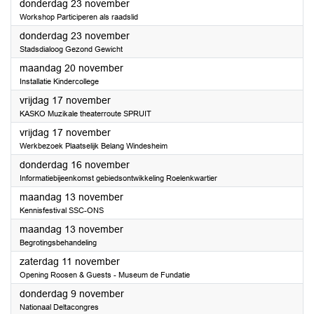
2023
donderdag 23 november
Workshop Participeren als raadslid
2023
donderdag 23 november
Stadsdialoog Gezond Gewicht
2023
maandag 20 november
Installatie Kindercollege
2023
vrijdag 17 november
KASKO Muzikale theaterroute SPRUIT
2023
vrijdag 17 november
Werkbezoek Plaatselijk Belang Windesheim
2023
donderdag 16 november
Informatiebijeenkomst gebiedsontwikkeling Roelenkwartier
2023
maandag 13 november
Kennisfestival SSC-ONS
2023
maandag 13 november
Begrotingsbehandeling
2023
zaterdag 11 november
Opening Roosen & Guests - Museum de Fundatie
2023
donderdag 9 november
Nationaal Deltacongres