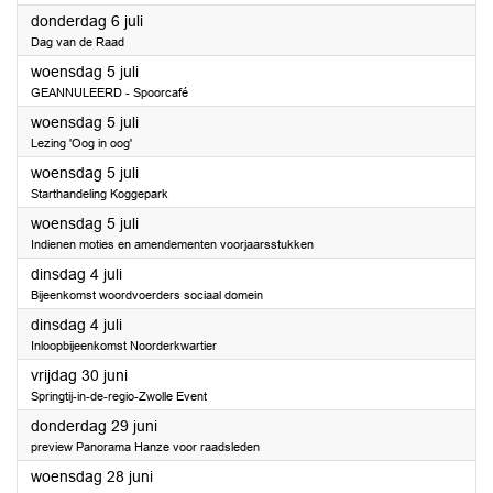
2023
donderdag 6 juli
Dag van de Raad
2023
woensdag 5 juli
GEANNULEERD - Spoorcafé
2023
woensdag 5 juli
Lezing 'Oog in oog'
2023
woensdag 5 juli
Starthandeling Koggepark
2023
woensdag 5 juli
Indienen moties en amendementen voorjaarsstukken
2023
dinsdag 4 juli
Bijeenkomst woordvoerders sociaal domein
2023
dinsdag 4 juli
Inloopbijeenkomst Noorderkwartier
2023
vrijdag 30 juni
Springtij-in-de-regio-Zwolle Event
2023
donderdag 29 juni
preview Panorama Hanze voor raadsleden
2023
woensdag 28 juni