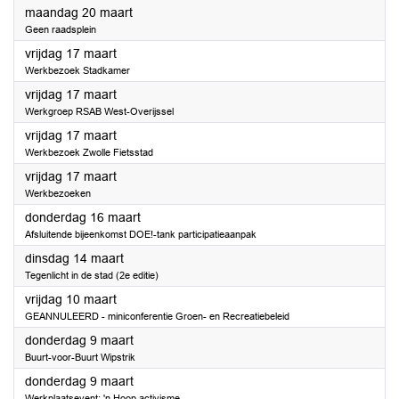
2023
maandag 20 maart
Geen raadsplein
2023
vrijdag 17 maart
Werkbezoek Stadkamer
2023
vrijdag 17 maart
Werkgroep RSAB West-Overijssel
2023
vrijdag 17 maart
Werkbezoek Zwolle Fietsstad
2023
vrijdag 17 maart
Werkbezoeken
2023
donderdag 16 maart
Afsluitende bijeenkomst DOE!-tank participatieaanpak
2023
dinsdag 14 maart
Tegenlicht in de stad (2e editie)
2023
vrijdag 10 maart
GEANNULEERD - miniconferentie Groen- en Recreatiebeleid
2023
donderdag 9 maart
Buurt-voor-Buurt Wipstrik
2023
donderdag 9 maart
Werkplaatsevent: 'n Hoop activisme