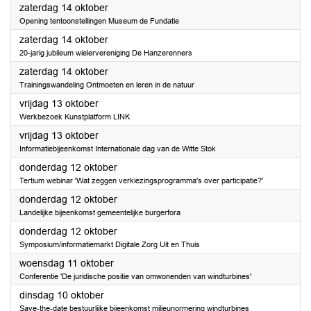
2023
zaterdag 14 oktober
Opening tentoonstellingen Museum de Fundatie
2023
zaterdag 14 oktober
20-jarig jubileum wielervereniging De Hanzerenners
2023
zaterdag 14 oktober
Trainingswandeling Ontmoeten en leren in de natuur
2023
vrijdag 13 oktober
Werkbezoek Kunstplatform LINK
2023
vrijdag 13 oktober
Informatiebijeenkomst Internationale dag van de Witte Stok
2023
donderdag 12 oktober
Tertium webinar 'Wat zeggen verkiezingsprogramma's over participatie?'
2023
donderdag 12 oktober
Landelijke bijeenkomst gemeentelijke burgerfora
2023
donderdag 12 oktober
Symposium/informatiemarkt Digitale Zorg Uit en Thuis
2023
woensdag 11 oktober
Conferentie 'De juridische positie van omwonenden van windturbines'
2023
dinsdag 10 oktober
Save-the-date bestuurlijke bijeenkomst milieunormering windturbines