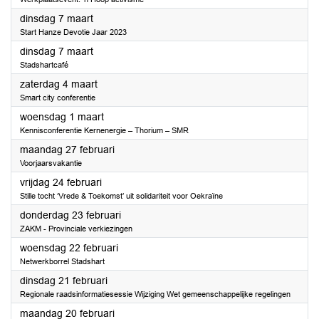
2023
dinsdag 7 maart
Start Hanze Devotie Jaar 2023
2023
dinsdag 7 maart
Stadshartcafé
2023
zaterdag 4 maart
Smart city conferentie
2023
woensdag 1 maart
Kennisconferentie Kernenergie – Thorium – SMR
2023
maandag 27 februari
Voorjaarsvakantie
2023
vrijdag 24 februari
Stille tocht ‘Vrede & Toekomst’ uit solidariteit voor Oekraïne
2023
donderdag 23 februari
ZAKM - Provinciale verkiezingen
2023
woensdag 22 februari
Netwerkborrel Stadshart
2023
dinsdag 21 februari
Regionale raadsinformatiesessie Wijziging Wet gemeenschappelijke regelingen
2023
maandag 20 februari