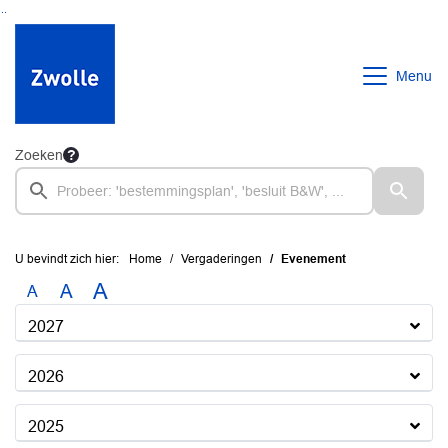
Ga naar de inhoud van deze pagina
Ga naar het zoeken
Ga naar het menu
Menu
Zoeken
U bevindt zich hier:
Home
Vergaderingen
Evenement
A
A
A
2027
2026
2025