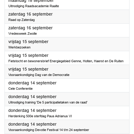
2023
maandag 18 september
Uitnodiging Raadsacademie Raalte
2023
zaterdag 16 september
Raad op Zaterdag
2023
zaterdag 16 september
Vredesweek Zwolle
2023
vrijdag 15 september
Werkbezoeken
2023
vrijdag 15 september
Fietstocht en bewonersbrief Energiegebied Genne, Holten, Haerst en De Ruiten
2023
vrijdag 15 september
Vooraankondiging Dag van de Democratie
2023
donderdag 14 september
Cele Conferentie
2023
donderdag 14 september
Uitnodiging training 'De 5 participatietaken van de raad'
2023
donderdag 14 september
Herdenking 500e sterfdag Paus Adrianus VI
2023
donderdag 14 september
Vooraankondiging Devotie Festival 14 t/m 24 september