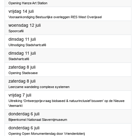
Opening Hanze Art Station
2023
vrijdag 14 juli
Vooraankondiging Bestuurlijke overleggen RES West Overijssel
2023
woensdag 12 juli
Spoorcafé
2023
dinsdag 11 juli
Uitnodiging Stadshartcafé
2023
dinsdag 11 juli
Stadshartcafé
2023
zaterdag 8 juli
Opening Stadsoase
2023
zaterdag 8 juli
Leerzame wandeling complexe systemen
2023
vrijdag 7 juli
Uitreiking ‘Ontwerpprijsvraag biobased & natuurinclusief bouwen’ op de Nieuwe
Veemarkt
2023
donderdag 6 juli
Bijeenkomst Nationaal Slavernijmuseum
2023
donderdag 6 juli
Opening Open Monumentendag door Vriendenloterij