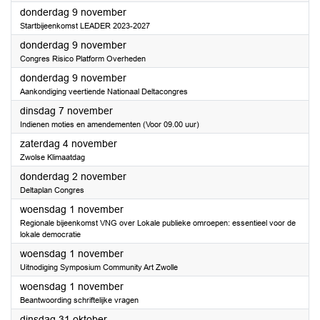
2023
donderdag 9 november
Startbijeenkomst LEADER 2023-2027
2023
donderdag 9 november
Congres Risico Platform Overheden
2023
donderdag 9 november
Aankondiging veertiende Nationaal Deltacongres
2023
dinsdag 7 november
Indienen moties en amendementen (Voor 09.00 uur)
2023
zaterdag 4 november
Zwolse Klimaatdag
2023
donderdag 2 november
Deltaplan Congres
2023
woensdag 1 november
Regionale bijeenkomst VNG over Lokale publieke omroepen: essentieel voor de
lokale democratie
2023
woensdag 1 november
Uitnodiging Symposium Community Art Zwolle
2023
woensdag 1 november
Beantwoording schriftelijke vragen
2023
dinsdag 31 oktober