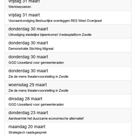
2023
vrijdag 31 maart
Werkbezoeken
2023
vrijdag 31 maart
Vooraankondiging Bestuurlijke overleggen RES West Overijssel
2023
donderdag 30 maart
Uitnodiging stedelijke bijeenkomst Vredesplatform Zwolle
2023
donderdag 30 maart
Demonstratie Stichting Migreat
2023
donderdag 30 maart
GGD IJsselland voor gemeenteraden
2023
donderdag 30 maart
Zie de mens theatervoorstelling in Zwolle
2023
woensdag 29 maart
Zie de mens theatervoorstelling in Zwolle
2023
dinsdag 28 maart
GGD IJsselland voor gemeenteraden
2023
donderdag 23 maart
Aardwarmte het duurzame economische alternatief
2023
maandag 20 maart
Strategisch raadsgesprek