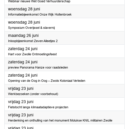
Webinar nieuwe Wet Goed Verhuurderschap
2023
woensdag 28 juni
Informatiebijeenkomst Onze Wijk Holtenbroek
2023
woensdag 28 juni
Symposium Overijssel & slavernij
2023
maandag 26 juni
Inloopbijeenkomst Zeven Alleetjes 2
2023
zaterdag 24 juni
Hart voor Zwolle Ontmoetingsfeest
2023
zaterdag 24 juni
preview Panorama Hanze voor raadsleden
2023
zaterdag 24 juni
Opening van de Oog in Oog – Zwols Koloniaal Verleden
2023
vrijdag 23 juni
Werkbezoeken (onder voorbehoud)
2023
vrijdag 23 juni
Fietstocht langs klimaatadaptieve projecten
2023
vrijdag 23 juni
Herdenking en onthulling van het monument Molukse KNIL militairen Zwolle
2023
vrijdag 23 juni