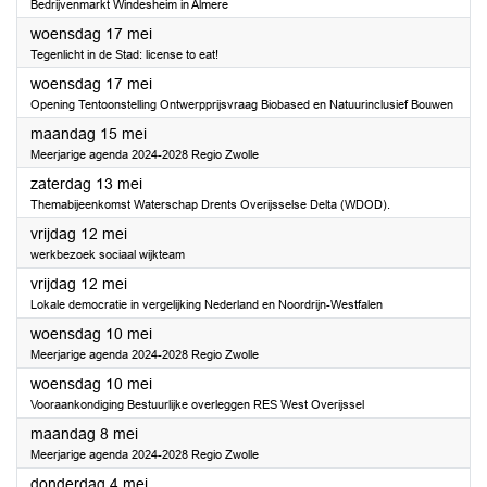
Bedrijvenmarkt Windesheim in Almere
2023
woensdag 17 mei
Tegenlicht in de Stad: license to eat!
2023
woensdag 17 mei
Opening Tentoonstelling Ontwerpprijsvraag Biobased en Natuurinclusief Bouwen
2023
maandag 15 mei
Meerjarige agenda 2024-2028 Regio Zwolle
2023
zaterdag 13 mei
Themabijeenkomst Waterschap Drents Overijsselse Delta (WDOD).
2023
vrijdag 12 mei
werkbezoek sociaal wijkteam
2023
vrijdag 12 mei
Lokale democratie in vergelijking Nederland en Noordrijn-Westfalen
2023
woensdag 10 mei
Meerjarige agenda 2024-2028 Regio Zwolle
2023
woensdag 10 mei
Vooraankondiging Bestuurlijke overleggen RES West Overijssel
2023
maandag 8 mei
Meerjarige agenda 2024-2028 Regio Zwolle
2023
donderdag 4 mei