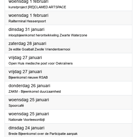
2023
woensdag 1 februari
kunstproject [RE]CLAMED ARTSPACE
2023
woensdag 1 februari
Railterminal Hessenpoort
2023
dinsdag 31 januari
inloopbijeenkomst herontwikkeling Zwarte Waterzone
2023
zaterdag 28 januari
2e editie Goalball Zwolle Vriendentoernooi
2023
vrijdag 27 januari
Open Huis medische post voor Oekraïners
2023
vrijdag 27 januari
Bijeenkomst nieuwe RSAB
2023
donderdag 26 januari
ZAKM - Bijeenkomst duurzaamheid
2023
woensdag 25 januari
Spoorcafé
2023
woensdag 25 januari
Nationale Voorleesontbijt
2023
dinsdag 24 januari
Brede Bijeenkomst over de Participatie aanpak