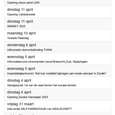
Opening nieuw pand LINK
2023
dinsdag 11 april
Opening vrijheidsweek
2023
dinsdag 11 april
SMARkT 2023
2023
maandag 10 april
Tweede Paasdag
2023
donderdag 6 april
Uitkomsten doorontwikkeling THINK
2023
woensdag 5 april
Informatieavond omwonenden kavel Breezicht-Zuid, Stadshagen
2023
woensdag 5 april
Inspiratiebijeenkomst: Wat kan mobiliteit bijdragen aan brede welvaart in Zwolle?
2023
dinsdag 4 april
Startgesprek ‘rol van de raad binnen het sociaal domein
2023
dinsdag 4 april
Opening Zwolse Hanzejaar 2023
2023
vrijdag 31 maart
interventie SELF/HARMONIUM van NIKA SCHMITT