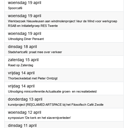
2023
woensdag 19 april
Spoorcafé
2023
woensdag 19 april
Werkbezoek Nieuwleusen aan windmolenproject Veur de Wind voor werkgroep
RSAB en Initiatiefgroep RES Twente
2023
woensdag 19 april
Uitnodiging Diner Pensant
2023
dinsdag 18 april
Stadshartcafé: praat mee over verkeer
2023
zaterdag 15 april
Raad op Zaterdag
2023
vrijdag 14 april
Thorbeckedebat met Pieter Omtzigt
2023
vrijdag 14 april
Uitnodiging miniconferentie Actualisatie groen- en recreatiebeleid
2023
donderdag 13 april
kunstproject [RE]CLAMED ARTSPACE bij het Filosofisch Café Zwolle
2023
woensdag 12 april
symposium 'De kerk en het slavernijverleden'
2023
dinsdag 11 april