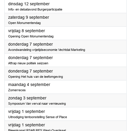
2023
dinsdag 12 september
Info- en debatavond Burgerparticipatie
2023
zaterdag 9 september
Open Monumentendag
2023
vrijdag 8 september
Opening Open Monumentendag
2023
donderdag 7 september
Avondwandeling vrijetijdseconomie Vechtdal Marketing
2023
donderdag 7 september
Aftrap nieuw politiek seizoen
2023
donderdag 7 september
Opening Het huis van de leefomgeving
2023
maandag 4 september
Zomerreces
2023
zondag 3 september
Symposium Van verval naar vernieuwing
2023
vrijdag 1 september
Uitnodiging tentoonstelling Sense of Place
2023
vrijdag 1 september
Bijeenkomst RSAB RES West-Overijssel