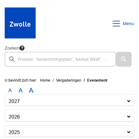
Ga naar de inhoud van deze pagina
Ga naar het zoeken
Ga naar het menu
Menu
Zoeken
U bevindt zich hier:
Home
Vergaderingen
Evenement
A
A
A
2027
2026
2025