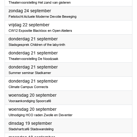
Theatervoorstelling Het zand van gisteren
2023
zondag 24 september
Fietstocht Actuele Moderne Devotie Beweging
2023
vrijdag 22 september
CW12 Expositie Blackbox en Open Ateliers
2023
donderdag 21 september
Stadsgesprek Children of the labyrinth
2023
donderdag 21 september
Theatervoorstelling De Noodzaak
2023
donderdag 21 september
Summer seminar Stadkamer
2023
donderdag 21 september
Climate Campus Connects
2023
woensdag 20 september
Vooraankondiging Spoorcafé
2023
woensdag 20 september
Uitnodiging HCO raden Zwolle en Deventer
2023
dinsdag 19 september
Stadshartcafé Stadswandeling