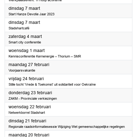
Werkplaatsevent: 'n Hoop activisme
2023
dinsdag 7 maart
Start Hanze Devotie Jaar 2023
2023
dinsdag 7 maart
Stadshartcafé
2023
zaterdag 4 maart
Smart city conferentie
2023
woensdag 1 maart
Kennisconferentie Kernenergie – Thorium – SMR
2023
maandag 27 februari
Voorjaarsvakantie
2023
vrijdag 24 februari
Stille tocht ‘Vrede & Toekomst’ uit solidariteit voor Oekraïne
2023
donderdag 23 februari
ZAKM - Provinciale verkiezingen
2023
woensdag 22 februari
Netwerkborrel Stadshart
2023
dinsdag 21 februari
Regionale raadsinformatiesessie Wijziging Wet gemeenschappelijke regelingen
2023
maandag 20 februari