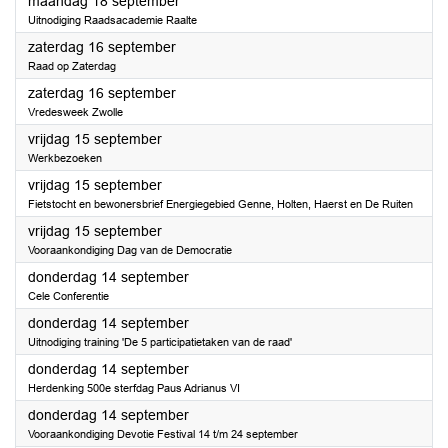
2023
maandag 18 september
Uitnodiging Raadsacademie Raalte
2023
zaterdag 16 september
Raad op Zaterdag
2023
zaterdag 16 september
Vredesweek Zwolle
2023
vrijdag 15 september
Werkbezoeken
2023
vrijdag 15 september
Fietstocht en bewonersbrief Energiegebied Genne, Holten, Haerst en De Ruiten
2023
vrijdag 15 september
Vooraankondiging Dag van de Democratie
2023
donderdag 14 september
Cele Conferentie
2023
donderdag 14 september
Uitnodiging training 'De 5 participatietaken van de raad'
2023
donderdag 14 september
Herdenking 500e sterfdag Paus Adrianus VI
2023
donderdag 14 september
Vooraankondiging Devotie Festival 14 t/m 24 september