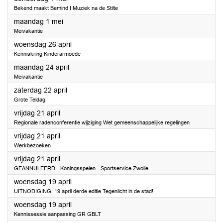
Bekend maakt Bemind I Muziek na de Stilte
2023
maandag 1 mei
Meivakantie
2023
woensdag 26 april
Kenniskring Kinderarmoede
2023
maandag 24 april
Meivakantie
2023
zaterdag 22 april
Grote Teldag
2023
vrijdag 21 april
Regionale radenconferentie wijziging Wet gemeenschappelijke regelingen
2023
vrijdag 21 april
Werkbezoeken
2023
vrijdag 21 april
GEANNULEERD - Koningsspelen - Sportservice Zwolle
2023
woensdag 19 april
UITNODIGING: 19 april derde editie Tegenlicht in de stad!
2023
woensdag 19 april
Kennissessie aanpassing GR GBLT