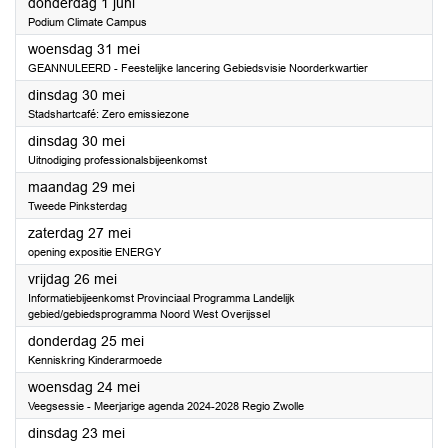
2023
donderdag 1 juni
Podium Climate Campus
2023
woensdag 31 mei
GEANNULEERD - Feestelijke lancering Gebiedsvisie Noorderkwartier
2023
dinsdag 30 mei
Stadshartcafé: Zero emissiezone
2023
dinsdag 30 mei
Uitnodiging professionalsbijeenkomst
2023
maandag 29 mei
Tweede Pinksterdag
2023
zaterdag 27 mei
opening expositie ENERGY
2023
vrijdag 26 mei
Informatiebijeenkomst Provinciaal Programma Landelijk
gebied/gebiedsprogramma Noord West Overijssel
2023
donderdag 25 mei
Kenniskring Kinderarmoede
2023
woensdag 24 mei
Veegsessie - Meerjarige agenda 2024-2028 Regio Zwolle
2023
dinsdag 23 mei