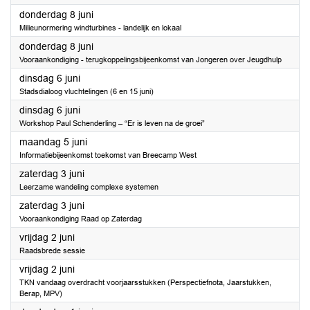
2023
donderdag 8 juni
Milieunormering windturbines - landelijk en lokaal
2023
donderdag 8 juni
Vooraankondiging - terugkoppelingsbijeenkomst van Jongeren over Jeugdhulp
2023
dinsdag 6 juni
Stadsdialoog vluchtelingen (6 en 15 juni)
2023
dinsdag 6 juni
Workshop Paul Schenderling – “Er is leven na de groei”
2023
maandag 5 juni
Informatiebijeenkomst toekomst van Breecamp West
2023
zaterdag 3 juni
Leerzame wandeling complexe systemen
2023
zaterdag 3 juni
Vooraankondiging Raad op Zaterdag
2023
vrijdag 2 juni
Raadsbrede sessie
2023
vrijdag 2 juni
TKN vandaag overdracht voorjaarsstukken (Perspectiefnota, Jaarstukken,
Berap, MPV)