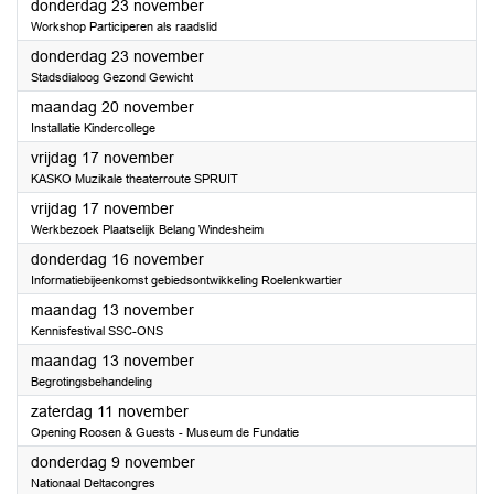
2023
donderdag 23 november
Workshop Participeren als raadslid
2023
donderdag 23 november
Stadsdialoog Gezond Gewicht
2023
maandag 20 november
Installatie Kindercollege
2023
vrijdag 17 november
KASKO Muzikale theaterroute SPRUIT
2023
vrijdag 17 november
Werkbezoek Plaatselijk Belang Windesheim
2023
donderdag 16 november
Informatiebijeenkomst gebiedsontwikkeling Roelenkwartier
2023
maandag 13 november
Kennisfestival SSC-ONS
2023
maandag 13 november
Begrotingsbehandeling
2023
zaterdag 11 november
Opening Roosen & Guests - Museum de Fundatie
2023
donderdag 9 november
Nationaal Deltacongres