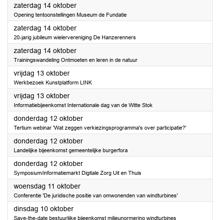
2023
zaterdag 14 oktober
Opening tentoonstellingen Museum de Fundatie
2023
zaterdag 14 oktober
20-jarig jubileum wielervereniging De Hanzerenners
2023
zaterdag 14 oktober
Trainingswandeling Ontmoeten en leren in de natuur
2023
vrijdag 13 oktober
Werkbezoek Kunstplatform LINK
2023
vrijdag 13 oktober
Informatiebijeenkomst Internationale dag van de Witte Stok
2023
donderdag 12 oktober
Tertium webinar 'Wat zeggen verkiezingsprogramma's over participatie?'
2023
donderdag 12 oktober
Landelijke bijeenkomst gemeentelijke burgerfora
2023
donderdag 12 oktober
Symposium/informatiemarkt Digitale Zorg Uit en Thuis
2023
woensdag 11 oktober
Conferentie 'De juridische positie van omwonenden van windturbines'
2023
dinsdag 10 oktober
Save-the-date bestuurlijke bijeenkomst milieunormering windturbines