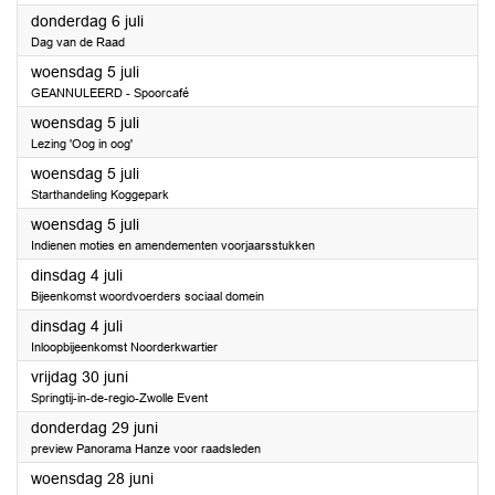
2023
donderdag 6 juli
Dag van de Raad
2023
woensdag 5 juli
GEANNULEERD - Spoorcafé
2023
woensdag 5 juli
Lezing 'Oog in oog'
2023
woensdag 5 juli
Starthandeling Koggepark
2023
woensdag 5 juli
Indienen moties en amendementen voorjaarsstukken
2023
dinsdag 4 juli
Bijeenkomst woordvoerders sociaal domein
2023
dinsdag 4 juli
Inloopbijeenkomst Noorderkwartier
2023
vrijdag 30 juni
Springtij-in-de-regio-Zwolle Event
2023
donderdag 29 juni
preview Panorama Hanze voor raadsleden
2023
woensdag 28 juni