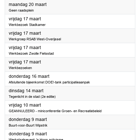
2023
maandag 20 maart
Geen raadsplein
2023
vrijdag 17 maart
Werkbezoek Stadkamer
2023
vrijdag 17 maart
Werkgroep RSAB West-Overijssel
2023
vrijdag 17 maart
Werkbezoek Zwolle Fietsstad
2023
vrijdag 17 maart
Werkbezoeken
2023
donderdag 16 maart
Afsluitende bijeenkomst DOE!-tank participatieaanpak
2023
dinsdag 14 maart
Tegenlicht in de stad (2e editie)
2023
vrijdag 10 maart
GEANNULEERD - miniconferentie Groen- en Recreatiebeleid
2023
donderdag 9 maart
Buurt-voor-Buurt Wipstrik
2023
donderdag 9 maart
Werkplaatsevent: 'n Hoop activisme