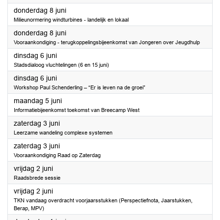
2023
donderdag 8 juni
Milieunormering windturbines - landelijk en lokaal
2023
donderdag 8 juni
Vooraankondiging - terugkoppelingsbijeenkomst van Jongeren over Jeugdhulp
2023
dinsdag 6 juni
Stadsdialoog vluchtelingen (6 en 15 juni)
2023
dinsdag 6 juni
Workshop Paul Schenderling – “Er is leven na de groei”
2023
maandag 5 juni
Informatiebijeenkomst toekomst van Breecamp West
2023
zaterdag 3 juni
Leerzame wandeling complexe systemen
2023
zaterdag 3 juni
Vooraankondiging Raad op Zaterdag
2023
vrijdag 2 juni
Raadsbrede sessie
2023
vrijdag 2 juni
TKN vandaag overdracht voorjaarsstukken (Perspectiefnota, Jaarstukken,
Berap, MPV)