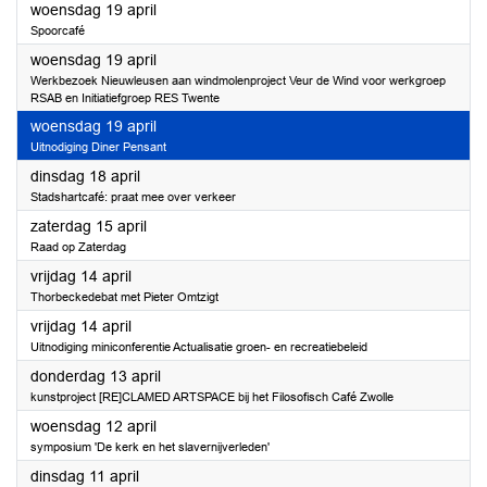
2023
woensdag 19 april
Spoorcafé
2023
woensdag 19 april
Werkbezoek Nieuwleusen aan windmolenproject Veur de Wind voor werkgroep
RSAB en Initiatiefgroep RES Twente
2023
woensdag 19 april
Uitnodiging Diner Pensant
2023
dinsdag 18 april
Stadshartcafé: praat mee over verkeer
2023
zaterdag 15 april
Raad op Zaterdag
2023
vrijdag 14 april
Thorbeckedebat met Pieter Omtzigt
2023
vrijdag 14 april
Uitnodiging miniconferentie Actualisatie groen- en recreatiebeleid
2023
donderdag 13 april
kunstproject [RE]CLAMED ARTSPACE bij het Filosofisch Café Zwolle
2023
woensdag 12 april
symposium 'De kerk en het slavernijverleden'
2023
dinsdag 11 april