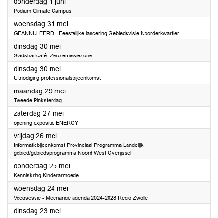
2023
donderdag 1 juni
Podium Climate Campus
2023
woensdag 31 mei
GEANNULEERD - Feestelijke lancering Gebiedsvisie Noorderkwartier
2023
dinsdag 30 mei
Stadshartcafé: Zero emissiezone
2023
dinsdag 30 mei
Uitnodiging professionalsbijeenkomst
2023
maandag 29 mei
Tweede Pinksterdag
2023
zaterdag 27 mei
opening expositie ENERGY
2023
vrijdag 26 mei
Informatiebijeenkomst Provinciaal Programma Landelijk
gebied/gebiedsprogramma Noord West Overijssel
2023
donderdag 25 mei
Kenniskring Kinderarmoede
2023
woensdag 24 mei
Veegsessie - Meerjarige agenda 2024-2028 Regio Zwolle
2023
dinsdag 23 mei