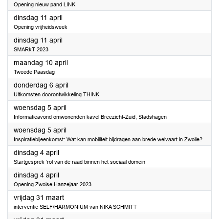
Opening nieuw pand LINK
2023
dinsdag 11 april
Opening vrijheidsweek
2023
dinsdag 11 april
SMARkT 2023
2023
maandag 10 april
Tweede Paasdag
2023
donderdag 6 april
Uitkomsten doorontwikkeling THINK
2023
woensdag 5 april
Informatieavond omwonenden kavel Breezicht-Zuid, Stadshagen
2023
woensdag 5 april
Inspiratiebijeenkomst: Wat kan mobiliteit bijdragen aan brede welvaart in Zwolle?
2023
dinsdag 4 april
Startgesprek ‘rol van de raad binnen het sociaal domein
2023
dinsdag 4 april
Opening Zwolse Hanzejaar 2023
2023
vrijdag 31 maart
interventie SELF/HARMONIUM van NIKA SCHMITT