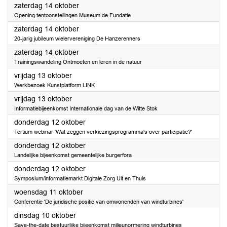
2023
zaterdag 14 oktober
Opening tentoonstellingen Museum de Fundatie
2023
zaterdag 14 oktober
20-jarig jubileum wielervereniging De Hanzerenners
2023
zaterdag 14 oktober
Trainingswandeling Ontmoeten en leren in de natuur
2023
vrijdag 13 oktober
Werkbezoek Kunstplatform LINK
2023
vrijdag 13 oktober
Informatiebijeenkomst Internationale dag van de Witte Stok
2023
donderdag 12 oktober
Tertium webinar 'Wat zeggen verkiezingsprogramma's over participatie?'
2023
donderdag 12 oktober
Landelijke bijeenkomst gemeentelijke burgerfora
2023
donderdag 12 oktober
Symposium/informatiemarkt Digitale Zorg Uit en Thuis
2023
woensdag 11 oktober
Conferentie 'De juridische positie van omwonenden van windturbines'
2023
dinsdag 10 oktober
Save-the-date bestuurlijke bijeenkomst milieunormering windturbines