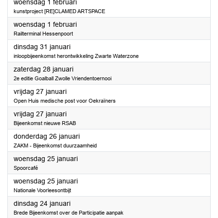
2023
woensdag 1 februari
kunstproject [RE]CLAMED ARTSPACE
2023
woensdag 1 februari
Railterminal Hessenpoort
2023
dinsdag 31 januari
inloopbijeenkomst herontwikkeling Zwarte Waterzone
2023
zaterdag 28 januari
2e editie Goalball Zwolle Vriendentoernooi
2023
vrijdag 27 januari
Open Huis medische post voor Oekraïners
2023
vrijdag 27 januari
Bijeenkomst nieuwe RSAB
2023
donderdag 26 januari
ZAKM - Bijeenkomst duurzaamheid
2023
woensdag 25 januari
Spoorcafé
2023
woensdag 25 januari
Nationale Voorleesontbijt
2023
dinsdag 24 januari
Brede Bijeenkomst over de Participatie aanpak