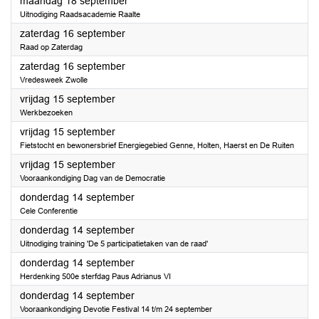
2023
maandag 18 september
Uitnodiging Raadsacademie Raalte
2023
zaterdag 16 september
Raad op Zaterdag
2023
zaterdag 16 september
Vredesweek Zwolle
2023
vrijdag 15 september
Werkbezoeken
2023
vrijdag 15 september
Fietstocht en bewonersbrief Energiegebied Genne, Holten, Haerst en De Ruiten
2023
vrijdag 15 september
Vooraankondiging Dag van de Democratie
2023
donderdag 14 september
Cele Conferentie
2023
donderdag 14 september
Uitnodiging training 'De 5 participatietaken van de raad'
2023
donderdag 14 september
Herdenking 500e sterfdag Paus Adrianus VI
2023
donderdag 14 september
Vooraankondiging Devotie Festival 14 t/m 24 september