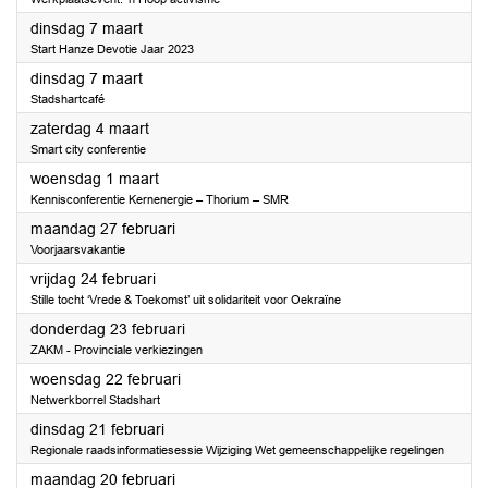
2023
dinsdag 7 maart
Start Hanze Devotie Jaar 2023
2023
dinsdag 7 maart
Stadshartcafé
2023
zaterdag 4 maart
Smart city conferentie
2023
woensdag 1 maart
Kennisconferentie Kernenergie – Thorium – SMR
2023
maandag 27 februari
Voorjaarsvakantie
2023
vrijdag 24 februari
Stille tocht ‘Vrede & Toekomst’ uit solidariteit voor Oekraïne
2023
donderdag 23 februari
ZAKM - Provinciale verkiezingen
2023
woensdag 22 februari
Netwerkborrel Stadshart
2023
dinsdag 21 februari
Regionale raadsinformatiesessie Wijziging Wet gemeenschappelijke regelingen
2023
maandag 20 februari