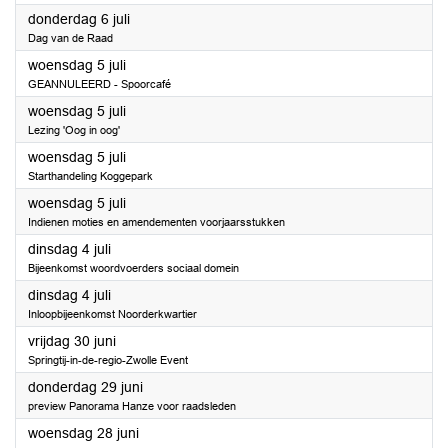
2023
donderdag 6 juli
Dag van de Raad
2023
woensdag 5 juli
GEANNULEERD - Spoorcafé
2023
woensdag 5 juli
Lezing 'Oog in oog'
2023
woensdag 5 juli
Starthandeling Koggepark
2023
woensdag 5 juli
Indienen moties en amendementen voorjaarsstukken
2023
dinsdag 4 juli
Bijeenkomst woordvoerders sociaal domein
2023
dinsdag 4 juli
Inloopbijeenkomst Noorderkwartier
2023
vrijdag 30 juni
Springtij-in-de-regio-Zwolle Event
2023
donderdag 29 juni
preview Panorama Hanze voor raadsleden
2023
woensdag 28 juni