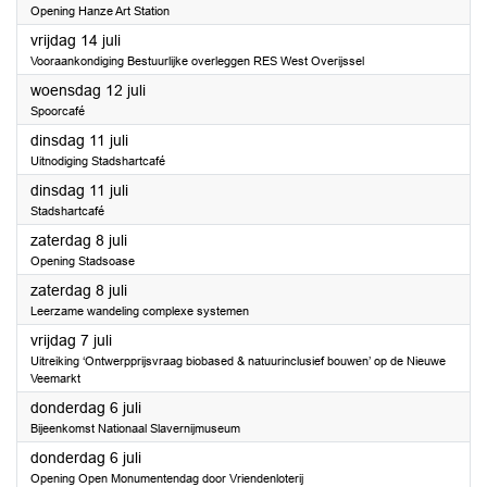
Opening Hanze Art Station
2023
vrijdag 14 juli
Vooraankondiging Bestuurlijke overleggen RES West Overijssel
2023
woensdag 12 juli
Spoorcafé
2023
dinsdag 11 juli
Uitnodiging Stadshartcafé
2023
dinsdag 11 juli
Stadshartcafé
2023
zaterdag 8 juli
Opening Stadsoase
2023
zaterdag 8 juli
Leerzame wandeling complexe systemen
2023
vrijdag 7 juli
Uitreiking ‘Ontwerpprijsvraag biobased & natuurinclusief bouwen’ op de Nieuwe
Veemarkt
2023
donderdag 6 juli
Bijeenkomst Nationaal Slavernijmuseum
2023
donderdag 6 juli
Opening Open Monumentendag door Vriendenloterij