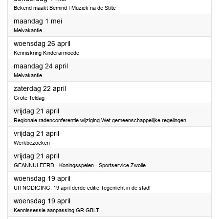
Bekend maakt Bemind I Muziek na de Stilte
2023
maandag 1 mei
Meivakantie
2023
woensdag 26 april
Kenniskring Kinderarmoede
2023
maandag 24 april
Meivakantie
2023
zaterdag 22 april
Grote Teldag
2023
vrijdag 21 april
Regionale radenconferentie wijziging Wet gemeenschappelijke regelingen
2023
vrijdag 21 april
Werkbezoeken
2023
vrijdag 21 april
GEANNULEERD - Koningsspelen - Sportservice Zwolle
2023
woensdag 19 april
UITNODIGING: 19 april derde editie Tegenlicht in de stad!
2023
woensdag 19 april
Kennissessie aanpassing GR GBLT