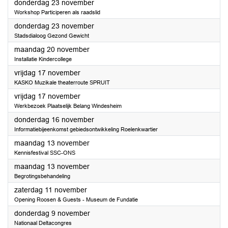
2023
donderdag 23 november
Workshop Participeren als raadslid
2023
donderdag 23 november
Stadsdialoog Gezond Gewicht
2023
maandag 20 november
Installatie Kindercollege
2023
vrijdag 17 november
KASKO Muzikale theaterroute SPRUIT
2023
vrijdag 17 november
Werkbezoek Plaatselijk Belang Windesheim
2023
donderdag 16 november
Informatiebijeenkomst gebiedsontwikkeling Roelenkwartier
2023
maandag 13 november
Kennisfestival SSC-ONS
2023
maandag 13 november
Begrotingsbehandeling
2023
zaterdag 11 november
Opening Roosen & Guests - Museum de Fundatie
2023
donderdag 9 november
Nationaal Deltacongres