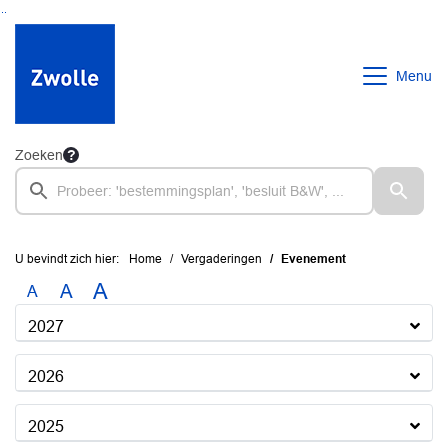
Ga naar de inhoud van deze pagina
Ga naar het zoeken
Ga naar het menu
Menu
Zoeken
U bevindt zich hier:
Home
Vergaderingen
Evenement
A
A
A
2027
2026
2025