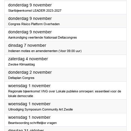
2023
donderdag 9 november
Startbijeenkomst LEADER 2023-2027
2023
donderdag 9 november
Congres Risico Platform Overheden
2023
donderdag 9 november
Aankondiging veertiende Nationaal Deltacongres
2023
dinsdag 7 november
Indienen moties en amendementen (Voor 09.00 uur)
2023
zaterdag 4 november
Zwolse Klimaatdag
2023
donderdag 2 november
Deltaplan Congres
2023
woensdag 1 november
Regionale bijeenkomst VNG over Lokale publieke omroepen: essentieel voor de
lokale democratie
2023
woensdag 1 november
Uitnodiging Symposium Community Art Zwolle
2023
woensdag 1 november
Beantwoording schriftelijke vragen
2023
dinsdag 31 oktober