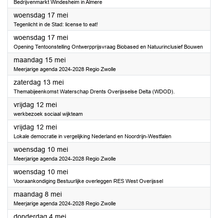
Bedrijvenmarkt Windesheim in Almere
2023
woensdag 17 mei
Tegenlicht in de Stad: license to eat!
2023
woensdag 17 mei
Opening Tentoonstelling Ontwerpprijsvraag Biobased en Natuurinclusief Bouwen
2023
maandag 15 mei
Meerjarige agenda 2024-2028 Regio Zwolle
2023
zaterdag 13 mei
Themabijeenkomst Waterschap Drents Overijsselse Delta (WDOD).
2023
vrijdag 12 mei
werkbezoek sociaal wijkteam
2023
vrijdag 12 mei
Lokale democratie in vergelijking Nederland en Noordrijn-Westfalen
2023
woensdag 10 mei
Meerjarige agenda 2024-2028 Regio Zwolle
2023
woensdag 10 mei
Vooraankondiging Bestuurlijke overleggen RES West Overijssel
2023
maandag 8 mei
Meerjarige agenda 2024-2028 Regio Zwolle
2023
donderdag 4 mei