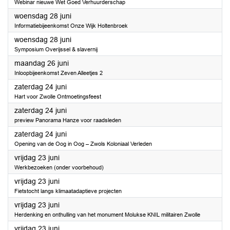
Webinar nieuwe Wet Goed Verhuurderschap
2023
woensdag 28 juni
Informatiebijeenkomst Onze Wijk Holtenbroek
2023
woensdag 28 juni
Symposium Overijssel & slavernij
2023
maandag 26 juni
Inloopbijeenkomst Zeven Alleetjes 2
2023
zaterdag 24 juni
Hart voor Zwolle Ontmoetingsfeest
2023
zaterdag 24 juni
preview Panorama Hanze voor raadsleden
2023
zaterdag 24 juni
Opening van de Oog in Oog – Zwols Koloniaal Verleden
2023
vrijdag 23 juni
Werkbezoeken (onder voorbehoud)
2023
vrijdag 23 juni
Fietstocht langs klimaatadaptieve projecten
2023
vrijdag 23 juni
Herdenking en onthulling van het monument Molukse KNIL militairen Zwolle
2023
vrijdag 23 juni