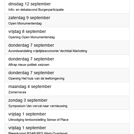
2023
dinsdag 12 september
Info- en debatavond Burgerparticipatie
2023
zaterdag 9 september
Open Monumentendag
2023
vrijdag 8 september
Opening Open Monumentendag
2023
donderdag 7 september
Avondwandeling vrijetijdseconomie Vechtdal Marketing
2023
donderdag 7 september
Aftrap nieuw politiek seizoen
2023
donderdag 7 september
Opening Het huis van de leefomgeving
2023
maandag 4 september
Zomerreces
2023
zondag 3 september
Symposium Van verval naar vernieuwing
2023
vrijdag 1 september
Uitnodiging tentoonstelling Sense of Place
2023
vrijdag 1 september
Bijeenkomst RSAB RES West-Overijssel