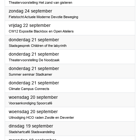
Theatervoorstelling Het zand van gisteren
2023
zondag 24 september
Fietstocht Actuele Moderne Devotie Beweging
2023
vrijdag 22 september
CW12 Expositie Blackbox en Open Ateliers
2023
donderdag 21 september
Stadsgesprek Children of the labyrinth
2023
donderdag 21 september
Theatervoorstelling De Noodzaak
2023
donderdag 21 september
Summer seminar Stadkamer
2023
donderdag 21 september
Climate Campus Connects
2023
woensdag 20 september
Vooraankondiging Spoorcafé
2023
woensdag 20 september
Uitnodiging HCO raden Zwolle en Deventer
2023
dinsdag 19 september
Stadshartcafé Stadswandeling