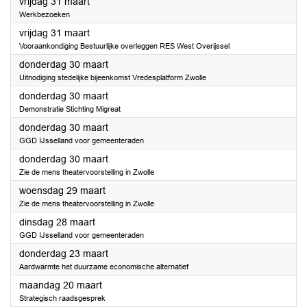
2023
vrijdag 31 maart
Werkbezoeken
2023
vrijdag 31 maart
Vooraankondiging Bestuurlijke overleggen RES West Overijssel
2023
donderdag 30 maart
Uitnodiging stedelijke bijeenkomst Vredesplatform Zwolle
2023
donderdag 30 maart
Demonstratie Stichting Migreat
2023
donderdag 30 maart
GGD IJsselland voor gemeenteraden
2023
donderdag 30 maart
Zie de mens theatervoorstelling in Zwolle
2023
woensdag 29 maart
Zie de mens theatervoorstelling in Zwolle
2023
dinsdag 28 maart
GGD IJsselland voor gemeenteraden
2023
donderdag 23 maart
Aardwarmte het duurzame economische alternatief
2023
maandag 20 maart
Strategisch raadsgesprek