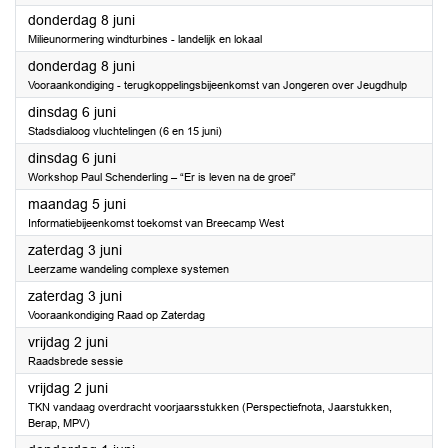
2023
donderdag 8 juni
Milieunormering windturbines - landelijk en lokaal
2023
donderdag 8 juni
Vooraankondiging - terugkoppelingsbijeenkomst van Jongeren over Jeugdhulp
2023
dinsdag 6 juni
Stadsdialoog vluchtelingen (6 en 15 juni)
2023
dinsdag 6 juni
Workshop Paul Schenderling – “Er is leven na de groei”
2023
maandag 5 juni
Informatiebijeenkomst toekomst van Breecamp West
2023
zaterdag 3 juni
Leerzame wandeling complexe systemen
2023
zaterdag 3 juni
Vooraankondiging Raad op Zaterdag
2023
vrijdag 2 juni
Raadsbrede sessie
2023
vrijdag 2 juni
TKN vandaag overdracht voorjaarsstukken (Perspectiefnota, Jaarstukken,
Berap, MPV)