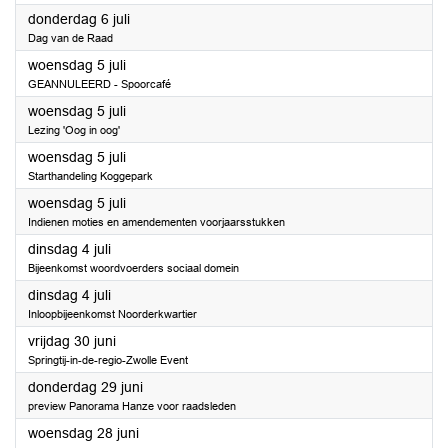
2023
donderdag 6 juli
Dag van de Raad
2023
woensdag 5 juli
GEANNULEERD - Spoorcafé
2023
woensdag 5 juli
Lezing 'Oog in oog'
2023
woensdag 5 juli
Starthandeling Koggepark
2023
woensdag 5 juli
Indienen moties en amendementen voorjaarsstukken
2023
dinsdag 4 juli
Bijeenkomst woordvoerders sociaal domein
2023
dinsdag 4 juli
Inloopbijeenkomst Noorderkwartier
2023
vrijdag 30 juni
Springtij-in-de-regio-Zwolle Event
2023
donderdag 29 juni
preview Panorama Hanze voor raadsleden
2023
woensdag 28 juni