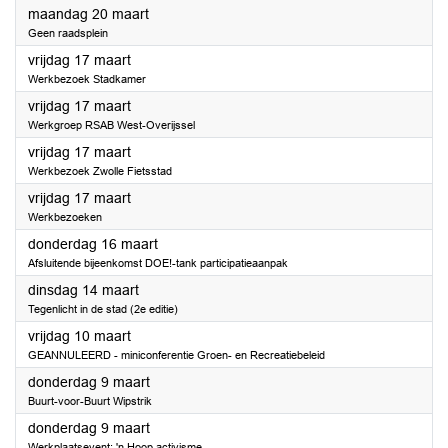
2023
maandag 20 maart
Geen raadsplein
2023
vrijdag 17 maart
Werkbezoek Stadkamer
2023
vrijdag 17 maart
Werkgroep RSAB West-Overijssel
2023
vrijdag 17 maart
Werkbezoek Zwolle Fietsstad
2023
vrijdag 17 maart
Werkbezoeken
2023
donderdag 16 maart
Afsluitende bijeenkomst DOE!-tank participatieaanpak
2023
dinsdag 14 maart
Tegenlicht in de stad (2e editie)
2023
vrijdag 10 maart
GEANNULEERD - miniconferentie Groen- en Recreatiebeleid
2023
donderdag 9 maart
Buurt-voor-Buurt Wipstrik
2023
donderdag 9 maart
Werkplaatsevent: 'n Hoop activisme