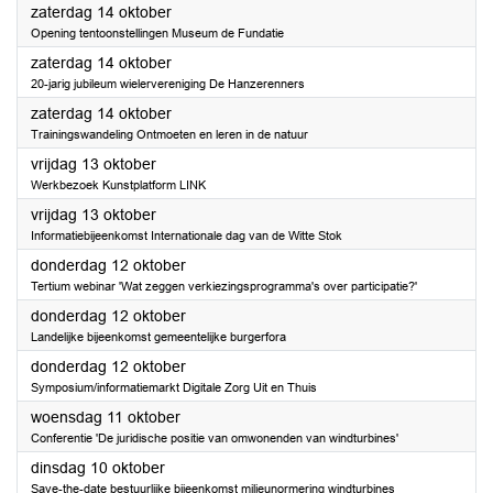
2023
zaterdag 14 oktober
Opening tentoonstellingen Museum de Fundatie
2023
zaterdag 14 oktober
20-jarig jubileum wielervereniging De Hanzerenners
2023
zaterdag 14 oktober
Trainingswandeling Ontmoeten en leren in de natuur
2023
vrijdag 13 oktober
Werkbezoek Kunstplatform LINK
2023
vrijdag 13 oktober
Informatiebijeenkomst Internationale dag van de Witte Stok
2023
donderdag 12 oktober
Tertium webinar 'Wat zeggen verkiezingsprogramma's over participatie?'
2023
donderdag 12 oktober
Landelijke bijeenkomst gemeentelijke burgerfora
2023
donderdag 12 oktober
Symposium/informatiemarkt Digitale Zorg Uit en Thuis
2023
woensdag 11 oktober
Conferentie 'De juridische positie van omwonenden van windturbines'
2023
dinsdag 10 oktober
Save-the-date bestuurlijke bijeenkomst milieunormering windturbines