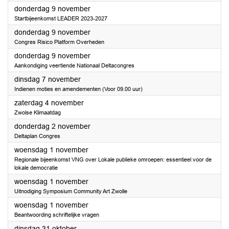
2023
donderdag 9 november
Startbijeenkomst LEADER 2023-2027
2023
donderdag 9 november
Congres Risico Platform Overheden
2023
donderdag 9 november
Aankondiging veertiende Nationaal Deltacongres
2023
dinsdag 7 november
Indienen moties en amendementen (Voor 09.00 uur)
2023
zaterdag 4 november
Zwolse Klimaatdag
2023
donderdag 2 november
Deltaplan Congres
2023
woensdag 1 november
Regionale bijeenkomst VNG over Lokale publieke omroepen: essentieel voor de
lokale democratie
2023
woensdag 1 november
Uitnodiging Symposium Community Art Zwolle
2023
woensdag 1 november
Beantwoording schriftelijke vragen
2023
dinsdag 31 oktober