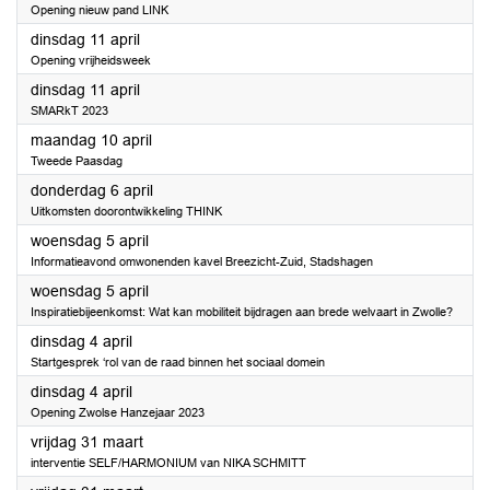
Opening nieuw pand LINK
2023
dinsdag 11 april
Opening vrijheidsweek
2023
dinsdag 11 april
SMARkT 2023
2023
maandag 10 april
Tweede Paasdag
2023
donderdag 6 april
Uitkomsten doorontwikkeling THINK
2023
woensdag 5 april
Informatieavond omwonenden kavel Breezicht-Zuid, Stadshagen
2023
woensdag 5 april
Inspiratiebijeenkomst: Wat kan mobiliteit bijdragen aan brede welvaart in Zwolle?
2023
dinsdag 4 april
Startgesprek ‘rol van de raad binnen het sociaal domein
2023
dinsdag 4 april
Opening Zwolse Hanzejaar 2023
2023
vrijdag 31 maart
interventie SELF/HARMONIUM van NIKA SCHMITT