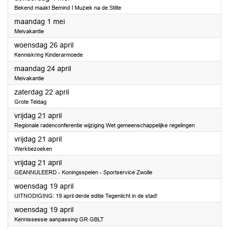
Bekend maakt Bemind I Muziek na de Stilte
2023
maandag 1 mei
Meivakantie
2023
woensdag 26 april
Kenniskring Kinderarmoede
2023
maandag 24 april
Meivakantie
2023
zaterdag 22 april
Grote Teldag
2023
vrijdag 21 april
Regionale radenconferentie wijziging Wet gemeenschappelijke regelingen
2023
vrijdag 21 april
Werkbezoeken
2023
vrijdag 21 april
GEANNULEERD - Koningsspelen - Sportservice Zwolle
2023
woensdag 19 april
UITNODIGING: 19 april derde editie Tegenlicht in de stad!
2023
woensdag 19 april
Kennissessie aanpassing GR GBLT