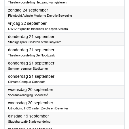
Theatervoorstelling Het zand van gisteren
2023
zondag 24 september
Fietstocht Actuele Moderne Devotie Beweging
2023
vrijdag 22 september
CW12 Expositie Blackbox en Open Ateliers
2023
donderdag 21 september
Stadsgesprek Children of the labyrinth
2023
donderdag 21 september
Theatervoorstelling De Noodzaak
2023
donderdag 21 september
Summer seminar Stadkamer
2023
donderdag 21 september
Climate Campus Connects
2023
woensdag 20 september
Vooraankondiging Spoorcafé
2023
woensdag 20 september
Uitnodiging HCO raden Zwolle en Deventer
2023
dinsdag 19 september
Stadshartcafé Stadswandeling