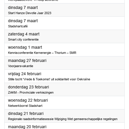
2023
dinsdag 7 maart
Start Hanze Devotie Jaar 2023
2023
dinsdag 7 maart
Stadshartcafé
2023
zaterdag 4 maart
Smart city conferentie
2023
woensdag 1 maart
Kennisconferentie Kernenergie – Thorium – SMR
2023
maandag 27 februari
Voorjaarsvakantie
2023
vrijdag 24 februari
Stille tocht ‘Vrede & Toekomst’ uit solidariteit voor Oekraïne
2023
donderdag 23 februari
ZAKM - Provinciale verkiezingen
2023
woensdag 22 februari
Netwerkborrel Stadshart
2023
dinsdag 21 februari
Regionale raadsinformatiesessie Wijziging Wet gemeenschappelijke regelingen
2023
maandag 20 februari