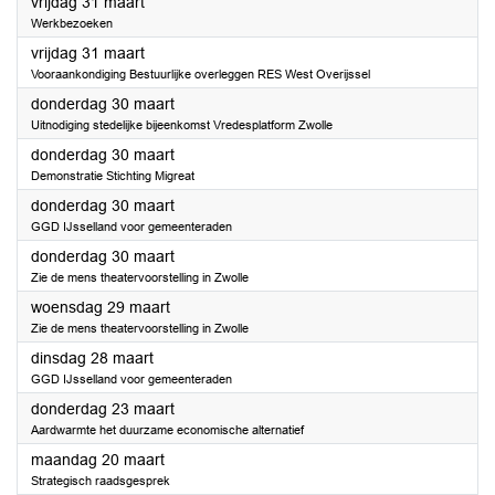
2023
vrijdag 31 maart
Werkbezoeken
2023
vrijdag 31 maart
Vooraankondiging Bestuurlijke overleggen RES West Overijssel
2023
donderdag 30 maart
Uitnodiging stedelijke bijeenkomst Vredesplatform Zwolle
2023
donderdag 30 maart
Demonstratie Stichting Migreat
2023
donderdag 30 maart
GGD IJsselland voor gemeenteraden
2023
donderdag 30 maart
Zie de mens theatervoorstelling in Zwolle
2023
woensdag 29 maart
Zie de mens theatervoorstelling in Zwolle
2023
dinsdag 28 maart
GGD IJsselland voor gemeenteraden
2023
donderdag 23 maart
Aardwarmte het duurzame economische alternatief
2023
maandag 20 maart
Strategisch raadsgesprek