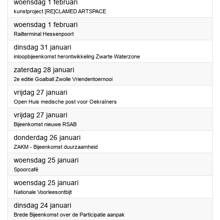
2023
woensdag 1 februari
kunstproject [RE]CLAMED ARTSPACE
2023
woensdag 1 februari
Railterminal Hessenpoort
2023
dinsdag 31 januari
inloopbijeenkomst herontwikkeling Zwarte Waterzone
2023
zaterdag 28 januari
2e editie Goalball Zwolle Vriendentoernooi
2023
vrijdag 27 januari
Open Huis medische post voor Oekraïners
2023
vrijdag 27 januari
Bijeenkomst nieuwe RSAB
2023
donderdag 26 januari
ZAKM - Bijeenkomst duurzaamheid
2023
woensdag 25 januari
Spoorcafé
2023
woensdag 25 januari
Nationale Voorleesontbijt
2023
dinsdag 24 januari
Brede Bijeenkomst over de Participatie aanpak