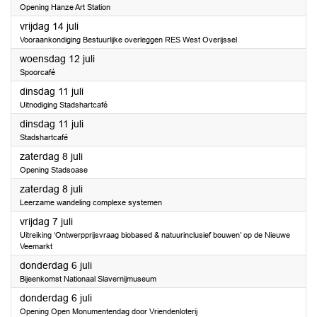
Opening Hanze Art Station
2023
vrijdag 14 juli
Vooraankondiging Bestuurlijke overleggen RES West Overijssel
2023
woensdag 12 juli
Spoorcafé
2023
dinsdag 11 juli
Uitnodiging Stadshartcafé
2023
dinsdag 11 juli
Stadshartcafé
2023
zaterdag 8 juli
Opening Stadsoase
2023
zaterdag 8 juli
Leerzame wandeling complexe systemen
2023
vrijdag 7 juli
Uitreiking ‘Ontwerpprijsvraag biobased & natuurinclusief bouwen’ op de Nieuwe
Veemarkt
2023
donderdag 6 juli
Bijeenkomst Nationaal Slavernijmuseum
2023
donderdag 6 juli
Opening Open Monumentendag door Vriendenloterij