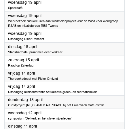
2023
woensdag 19 april
Spoorcafé
2023
woensdag 19 april
Werkbezoek Nieuwleusen aan windmolenproject Veur de Wind voor werkgroep
RSAB en Initiatiefgroep RES Twente
2023
woensdag 19 april
Uitnodiging Diner Pensant
2023
dinsdag 18 april
Stadshartcafé: praat mee over verkeer
2023
zaterdag 15 april
Raad op Zaterdag
2023
vrijdag 14 april
Thorbeckedebat met Pieter Omtzigt
2023
vrijdag 14 april
Uitnodiging miniconferentie Actualisatie groen- en recreatiebeleid
2023
donderdag 13 april
kunstproject [RE]CLAMED ARTSPACE bij het Filosofisch Café Zwolle
2023
woensdag 12 april
symposium 'De kerk en het slavernijverleden'
2023
dinsdag 11 april