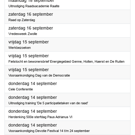
2023
maandag 18 september
Uitnodiging Raadsacademie Raalte
2023
zaterdag 16 september
Raad op Zaterdag
2023
zaterdag 16 september
Vredesweek Zwolle
2023
vrijdag 15 september
Werkbezoeken
2023
vrijdag 15 september
Fietstocht en bewonersbrief Energiegebied Genne, Holten, Haerst en De Ruiten
2023
vrijdag 15 september
Vooraankondiging Dag van de Democratie
2023
donderdag 14 september
Cele Conferentie
2023
donderdag 14 september
Uitnodiging training 'De 5 participatietaken van de raad'
2023
donderdag 14 september
Herdenking 500e sterfdag Paus Adrianus VI
2023
donderdag 14 september
Vooraankondiging Devotie Festival 14 t/m 24 september