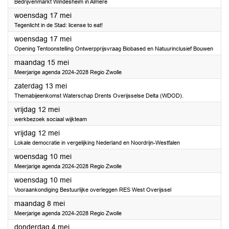
Bedrijvenmarkt Windesheim in Almere
2023
woensdag 17 mei
Tegenlicht in de Stad: license to eat!
2023
woensdag 17 mei
Opening Tentoonstelling Ontwerpprijsvraag Biobased en Natuurinclusief Bouwen
2023
maandag 15 mei
Meerjarige agenda 2024-2028 Regio Zwolle
2023
zaterdag 13 mei
Themabijeenkomst Waterschap Drents Overijsselse Delta (WDOD).
2023
vrijdag 12 mei
werkbezoek sociaal wijkteam
2023
vrijdag 12 mei
Lokale democratie in vergelijking Nederland en Noordrijn-Westfalen
2023
woensdag 10 mei
Meerjarige agenda 2024-2028 Regio Zwolle
2023
woensdag 10 mei
Vooraankondiging Bestuurlijke overleggen RES West Overijssel
2023
maandag 8 mei
Meerjarige agenda 2024-2028 Regio Zwolle
2023
donderdag 4 mei