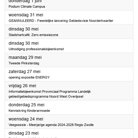
2023
donderdag 1 juni
Podium Climate Campus
2023
woensdag 31 mei
GEANNULEERD - Feestelijke lancering Gebiedsvisie Noorderkwartier
2023
dinsdag 30 mei
Stadshartcafé: Zero emissiezone
2023
dinsdag 30 mei
Uitnodiging professionalsbijeenkomst
2023
maandag 29 mei
Tweede Pinksterdag
2023
zaterdag 27 mei
opening expositie ENERGY
2023
vrijdag 26 mei
Informatiebijeenkomst Provinciaal Programma Landelijk
gebied/gebiedsprogramma Noord West Overijssel
2023
donderdag 25 mei
Kenniskring Kinderarmoede
2023
woensdag 24 mei
Veegsessie - Meerjarige agenda 2024-2028 Regio Zwolle
2023
dinsdag 23 mei