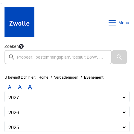
Ga naar de inhoud van deze pagina
Ga naar het zoeken
Ga naar het menu
Menu
Zoeken
U bevindt zich hier:
Home
Vergaderingen
Evenement
A
A
A
2027
2026
2025