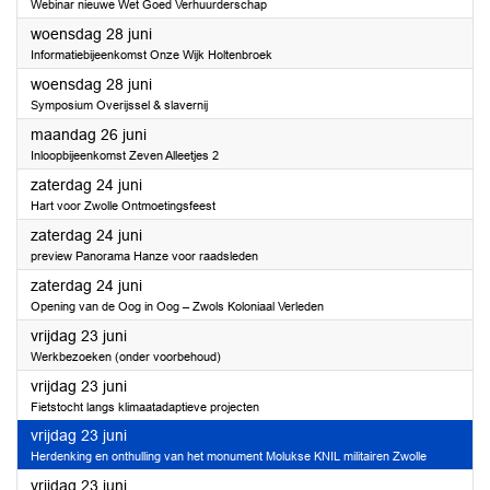
Webinar nieuwe Wet Goed Verhuurderschap
2023
woensdag 28 juni
Informatiebijeenkomst Onze Wijk Holtenbroek
2023
woensdag 28 juni
Symposium Overijssel & slavernij
2023
maandag 26 juni
Inloopbijeenkomst Zeven Alleetjes 2
2023
zaterdag 24 juni
Hart voor Zwolle Ontmoetingsfeest
2023
zaterdag 24 juni
preview Panorama Hanze voor raadsleden
2023
zaterdag 24 juni
Opening van de Oog in Oog – Zwols Koloniaal Verleden
2023
vrijdag 23 juni
Werkbezoeken (onder voorbehoud)
2023
vrijdag 23 juni
Fietstocht langs klimaatadaptieve projecten
2023
vrijdag 23 juni
Herdenking en onthulling van het monument Molukse KNIL militairen Zwolle
2023
vrijdag 23 juni