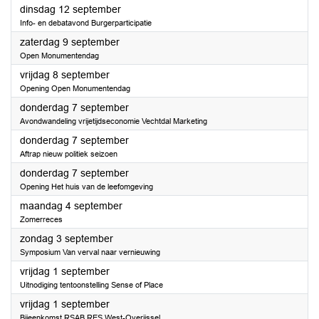
2023
dinsdag 12 september
Info- en debatavond Burgerparticipatie
2023
zaterdag 9 september
Open Monumentendag
2023
vrijdag 8 september
Opening Open Monumentendag
2023
donderdag 7 september
Avondwandeling vrijetijdseconomie Vechtdal Marketing
2023
donderdag 7 september
Aftrap nieuw politiek seizoen
2023
donderdag 7 september
Opening Het huis van de leefomgeving
2023
maandag 4 september
Zomerreces
2023
zondag 3 september
Symposium Van verval naar vernieuwing
2023
vrijdag 1 september
Uitnodiging tentoonstelling Sense of Place
2023
vrijdag 1 september
Bijeenkomst RSAB RES West-Overijssel