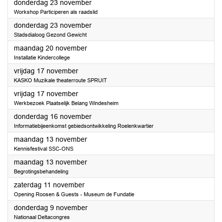
2023
donderdag 23 november
Workshop Participeren als raadslid
2023
donderdag 23 november
Stadsdialoog Gezond Gewicht
2023
maandag 20 november
Installatie Kindercollege
2023
vrijdag 17 november
KASKO Muzikale theaterroute SPRUIT
2023
vrijdag 17 november
Werkbezoek Plaatselijk Belang Windesheim
2023
donderdag 16 november
Informatiebijeenkomst gebiedsontwikkeling Roelenkwartier
2023
maandag 13 november
Kennisfestival SSC-ONS
2023
maandag 13 november
Begrotingsbehandeling
2023
zaterdag 11 november
Opening Roosen & Guests - Museum de Fundatie
2023
donderdag 9 november
Nationaal Deltacongres