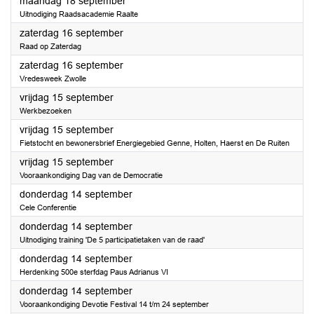
2023
maandag 18 september
Uitnodiging Raadsacademie Raalte
2023
zaterdag 16 september
Raad op Zaterdag
2023
zaterdag 16 september
Vredesweek Zwolle
2023
vrijdag 15 september
Werkbezoeken
2023
vrijdag 15 september
Fietstocht en bewonersbrief Energiegebied Genne, Holten, Haerst en De Ruiten
2023
vrijdag 15 september
Vooraankondiging Dag van de Democratie
2023
donderdag 14 september
Cele Conferentie
2023
donderdag 14 september
Uitnodiging training 'De 5 participatietaken van de raad'
2023
donderdag 14 september
Herdenking 500e sterfdag Paus Adrianus VI
2023
donderdag 14 september
Vooraankondiging Devotie Festival 14 t/m 24 september