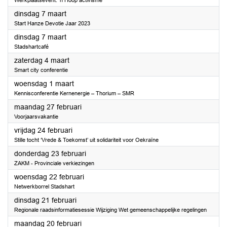
Werkplaatsevent: 'n Hoop activisme
2023
dinsdag 7 maart
Start Hanze Devotie Jaar 2023
2023
dinsdag 7 maart
Stadshartcafé
2023
zaterdag 4 maart
Smart city conferentie
2023
woensdag 1 maart
Kennisconferentie Kernenergie – Thorium – SMR
2023
maandag 27 februari
Voorjaarsvakantie
2023
vrijdag 24 februari
Stille tocht ‘Vrede & Toekomst’ uit solidariteit voor Oekraïne
2023
donderdag 23 februari
ZAKM - Provinciale verkiezingen
2023
woensdag 22 februari
Netwerkborrel Stadshart
2023
dinsdag 21 februari
Regionale raadsinformatiesessie Wijziging Wet gemeenschappelijke regelingen
2023
maandag 20 februari