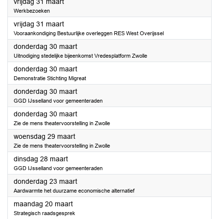
2023
vrijdag 31 maart
Werkbezoeken
2023
vrijdag 31 maart
Vooraankondiging Bestuurlijke overleggen RES West Overijssel
2023
donderdag 30 maart
Uitnodiging stedelijke bijeenkomst Vredesplatform Zwolle
2023
donderdag 30 maart
Demonstratie Stichting Migreat
2023
donderdag 30 maart
GGD IJsselland voor gemeenteraden
2023
donderdag 30 maart
Zie de mens theatervoorstelling in Zwolle
2023
woensdag 29 maart
Zie de mens theatervoorstelling in Zwolle
2023
dinsdag 28 maart
GGD IJsselland voor gemeenteraden
2023
donderdag 23 maart
Aardwarmte het duurzame economische alternatief
2023
maandag 20 maart
Strategisch raadsgesprek