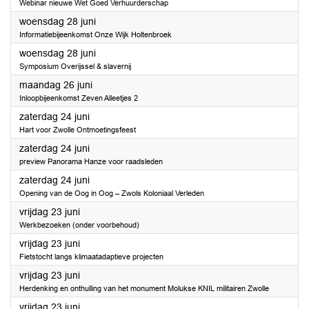
Webinar nieuwe Wet Goed Verhuurderschap
2023
woensdag 28 juni
Informatiebijeenkomst Onze Wijk Holtenbroek
2023
woensdag 28 juni
Symposium Overijssel & slavernij
2023
maandag 26 juni
Inloopbijeenkomst Zeven Alleetjes 2
2023
zaterdag 24 juni
Hart voor Zwolle Ontmoetingsfeest
2023
zaterdag 24 juni
preview Panorama Hanze voor raadsleden
2023
zaterdag 24 juni
Opening van de Oog in Oog – Zwols Koloniaal Verleden
2023
vrijdag 23 juni
Werkbezoeken (onder voorbehoud)
2023
vrijdag 23 juni
Fietstocht langs klimaatadaptieve projecten
2023
vrijdag 23 juni
Herdenking en onthulling van het monument Molukse KNIL militairen Zwolle
2023
vrijdag 23 juni