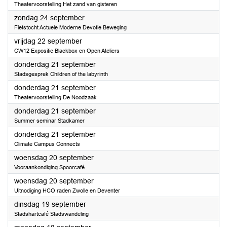
Theatervoorstelling Het zand van gisteren
2023
zondag 24 september
Fietstocht Actuele Moderne Devotie Beweging
2023
vrijdag 22 september
CW12 Expositie Blackbox en Open Ateliers
2023
donderdag 21 september
Stadsgesprek Children of the labyrinth
2023
donderdag 21 september
Theatervoorstelling De Noodzaak
2023
donderdag 21 september
Summer seminar Stadkamer
2023
donderdag 21 september
Climate Campus Connects
2023
woensdag 20 september
Vooraankondiging Spoorcafé
2023
woensdag 20 september
Uitnodiging HCO raden Zwolle en Deventer
2023
dinsdag 19 september
Stadshartcafé Stadswandeling