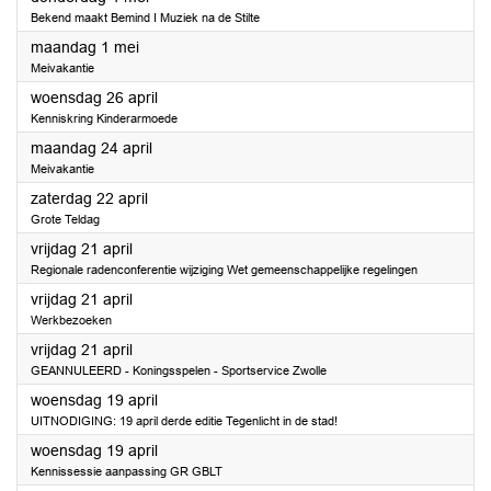
Bekend maakt Bemind I Muziek na de Stilte
2023
maandag 1 mei
Meivakantie
2023
woensdag 26 april
Kenniskring Kinderarmoede
2023
maandag 24 april
Meivakantie
2023
zaterdag 22 april
Grote Teldag
2023
vrijdag 21 april
Regionale radenconferentie wijziging Wet gemeenschappelijke regelingen
2023
vrijdag 21 april
Werkbezoeken
2023
vrijdag 21 april
GEANNULEERD - Koningsspelen - Sportservice Zwolle
2023
woensdag 19 april
UITNODIGING: 19 april derde editie Tegenlicht in de stad!
2023
woensdag 19 april
Kennissessie aanpassing GR GBLT