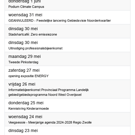
2023
donderdag 1 juni
Podium Climate Campus
2023
woensdag 31 mei
GEANNULEERD - Feestelijke lancering Gebiedsvisie Noorderkwartier
2023
dinsdag 30 mei
Stadshartcafé: Zero emissiezone
2023
dinsdag 30 mei
Uitnodiging professionalsbijeenkomst
2023
maandag 29 mei
Tweede Pinksterdag
2023
zaterdag 27 mei
opening expositie ENERGY
2023
vrijdag 26 mei
Informatiebijeenkomst Provinciaal Programma Landelijk
gebied/gebiedsprogramma Noord West Overijssel
2023
donderdag 25 mei
Kenniskring Kinderarmoede
2023
woensdag 24 mei
Veegsessie - Meerjarige agenda 2024-2028 Regio Zwolle
2023
dinsdag 23 mei