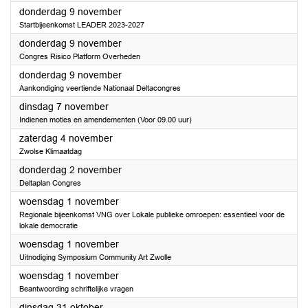
2023
donderdag 9 november
Startbijeenkomst LEADER 2023-2027
2023
donderdag 9 november
Congres Risico Platform Overheden
2023
donderdag 9 november
Aankondiging veertiende Nationaal Deltacongres
2023
dinsdag 7 november
Indienen moties en amendementen (Voor 09.00 uur)
2023
zaterdag 4 november
Zwolse Klimaatdag
2023
donderdag 2 november
Deltaplan Congres
2023
woensdag 1 november
Regionale bijeenkomst VNG over Lokale publieke omroepen: essentieel voor de
lokale democratie
2023
woensdag 1 november
Uitnodiging Symposium Community Art Zwolle
2023
woensdag 1 november
Beantwoording schriftelijke vragen
2023
dinsdag 31 oktober