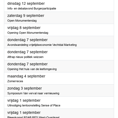
2023
dinsdag 12 september
Info- en debatavond Burgerparticipatie
2023
zaterdag 9 september
Open Monumentendag
2023
vrijdag 8 september
Opening Open Monumentendag
2023
donderdag 7 september
Avondwandeling vrijetijdseconomie Vechtdal Marketing
2023
donderdag 7 september
Aftrap nieuw politiek seizoen
2023
donderdag 7 september
Opening Het huis van de leefomgeving
2023
maandag 4 september
Zomerreces
2023
zondag 3 september
Symposium Van verval naar vernieuwing
2023
vrijdag 1 september
Uitnodiging tentoonstelling Sense of Place
2023
vrijdag 1 september
Bijeenkomst RSAB RES West-Overijssel