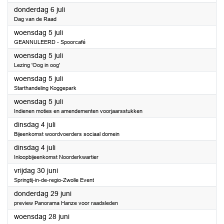
2023
donderdag 6 juli
Dag van de Raad
2023
woensdag 5 juli
GEANNULEERD - Spoorcafé
2023
woensdag 5 juli
Lezing 'Oog in oog'
2023
woensdag 5 juli
Starthandeling Koggepark
2023
woensdag 5 juli
Indienen moties en amendementen voorjaarsstukken
2023
dinsdag 4 juli
Bijeenkomst woordvoerders sociaal domein
2023
dinsdag 4 juli
Inloopbijeenkomst Noorderkwartier
2023
vrijdag 30 juni
Springtij-in-de-regio-Zwolle Event
2023
donderdag 29 juni
preview Panorama Hanze voor raadsleden
2023
woensdag 28 juni