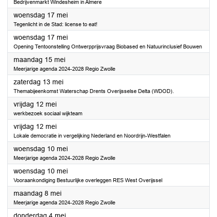
Bedrijvenmarkt Windesheim in Almere
2023
woensdag 17 mei
Tegenlicht in de Stad: license to eat!
2023
woensdag 17 mei
Opening Tentoonstelling Ontwerpprijsvraag Biobased en Natuurinclusief Bouwen
2023
maandag 15 mei
Meerjarige agenda 2024-2028 Regio Zwolle
2023
zaterdag 13 mei
Themabijeenkomst Waterschap Drents Overijsselse Delta (WDOD).
2023
vrijdag 12 mei
werkbezoek sociaal wijkteam
2023
vrijdag 12 mei
Lokale democratie in vergelijking Nederland en Noordrijn-Westfalen
2023
woensdag 10 mei
Meerjarige agenda 2024-2028 Regio Zwolle
2023
woensdag 10 mei
Vooraankondiging Bestuurlijke overleggen RES West Overijssel
2023
maandag 8 mei
Meerjarige agenda 2024-2028 Regio Zwolle
2023
donderdag 4 mei