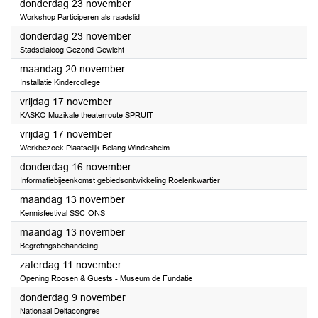
2023
donderdag 23 november
Workshop Participeren als raadslid
2023
donderdag 23 november
Stadsdialoog Gezond Gewicht
2023
maandag 20 november
Installatie Kindercollege
2023
vrijdag 17 november
KASKO Muzikale theaterroute SPRUIT
2023
vrijdag 17 november
Werkbezoek Plaatselijk Belang Windesheim
2023
donderdag 16 november
Informatiebijeenkomst gebiedsontwikkeling Roelenkwartier
2023
maandag 13 november
Kennisfestival SSC-ONS
2023
maandag 13 november
Begrotingsbehandeling
2023
zaterdag 11 november
Opening Roosen & Guests - Museum de Fundatie
2023
donderdag 9 november
Nationaal Deltacongres