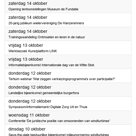
2023
zaterdag 14 oktober
Opening tentoonstellingen Museum de Fundatie
2023
zaterdag 14 oktober
20-jarig jubileum wielervereniging De Hanzerenners
2023
zaterdag 14 oktober
Trainingswandeling Ontmoeten en leren in de natuur
2023
vrijdag 13 oktober
Werkbezoek Kunstplatform LINK
2023
vrijdag 13 oktober
Informatiebijeenkomst Internationale dag van de Witte Stok
2023
donderdag 12 oktober
Tertium webinar 'Wat zeggen verkiezingsprogramma's over participatie?'
2023
donderdag 12 oktober
Landelijke bijeenkomst gemeentelijke burgerfora
2023
donderdag 12 oktober
Symposium/informatiemarkt Digitale Zorg Uit en Thuis
2023
woensdag 11 oktober
Conferentie 'De juridische positie van omwonenden van windturbines'
2023
dinsdag 10 oktober
Save-the-date bestuurlijke bijeenkomst milieunormering windturbines