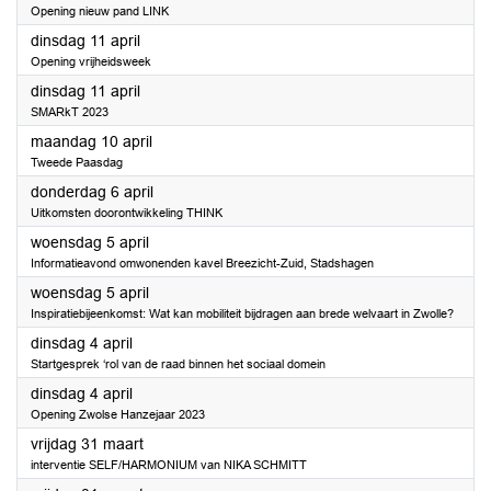
Opening nieuw pand LINK
2023
dinsdag 11 april
Opening vrijheidsweek
2023
dinsdag 11 april
SMARkT 2023
2023
maandag 10 april
Tweede Paasdag
2023
donderdag 6 april
Uitkomsten doorontwikkeling THINK
2023
woensdag 5 april
Informatieavond omwonenden kavel Breezicht-Zuid, Stadshagen
2023
woensdag 5 april
Inspiratiebijeenkomst: Wat kan mobiliteit bijdragen aan brede welvaart in Zwolle?
2023
dinsdag 4 april
Startgesprek ‘rol van de raad binnen het sociaal domein
2023
dinsdag 4 april
Opening Zwolse Hanzejaar 2023
2023
vrijdag 31 maart
interventie SELF/HARMONIUM van NIKA SCHMITT