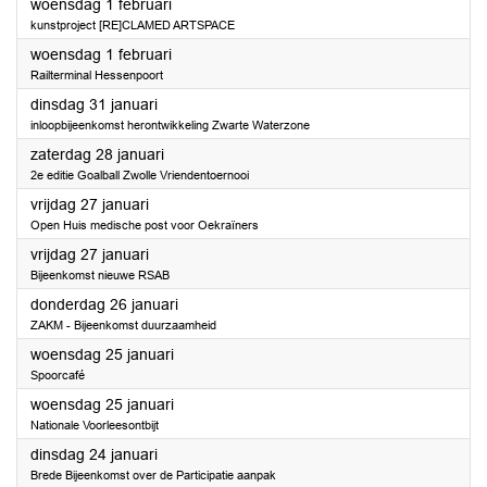
2023
woensdag 1 februari
kunstproject [RE]CLAMED ARTSPACE
2023
woensdag 1 februari
Railterminal Hessenpoort
2023
dinsdag 31 januari
inloopbijeenkomst herontwikkeling Zwarte Waterzone
2023
zaterdag 28 januari
2e editie Goalball Zwolle Vriendentoernooi
2023
vrijdag 27 januari
Open Huis medische post voor Oekraïners
2023
vrijdag 27 januari
Bijeenkomst nieuwe RSAB
2023
donderdag 26 januari
ZAKM - Bijeenkomst duurzaamheid
2023
woensdag 25 januari
Spoorcafé
2023
woensdag 25 januari
Nationale Voorleesontbijt
2023
dinsdag 24 januari
Brede Bijeenkomst over de Participatie aanpak