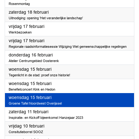
Rosenmontag
2023
zaterdag 18 februari
Uitnodiging: opening 'Het veranderlijke landschap'
2023
vrijdag 17 februari
Werkbezoeken
2023
vrijdag 17 februari
Regionale raadsinformatiesessie Wijziging Wet gemeenschappelijke regelingen
2023
donderdag 16 februari
Atelier Centrumgebied Oosterenk
2023
woensdag 15 februari
Tegenlicht in de stad: proef onze historie!
2023
woensdag 15 februari
Benefietconcert Kink en Hedon
2023
woensdag 15 februari
Groene Tafel Noordwest Overijssel
2023
zaterdag 11 februari
Inspiratie- en Kickoff bijeenkomst Hanzejaar 2023
2023
vrijdag 10 februari
Consitutieborrel SOOZ