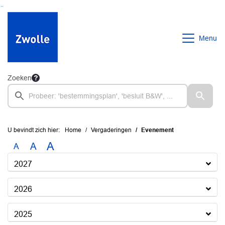
Ga naar de inhoud van deze pagina
Ga naar het zoeken
Ga naar het menu
Menu
Zoeken
U bevindt zich hier:
Home
Vergaderingen
Evenement
A
A
A
2027
2026
2025