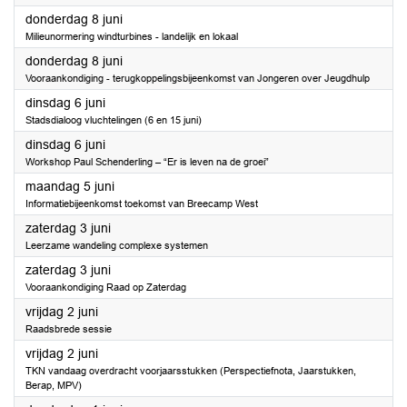
2023
donderdag 8 juni
Milieunormering windturbines - landelijk en lokaal
2023
donderdag 8 juni
Vooraankondiging - terugkoppelingsbijeenkomst van Jongeren over Jeugdhulp
2023
dinsdag 6 juni
Stadsdialoog vluchtelingen (6 en 15 juni)
2023
dinsdag 6 juni
Workshop Paul Schenderling – “Er is leven na de groei”
2023
maandag 5 juni
Informatiebijeenkomst toekomst van Breecamp West
2023
zaterdag 3 juni
Leerzame wandeling complexe systemen
2023
zaterdag 3 juni
Vooraankondiging Raad op Zaterdag
2023
vrijdag 2 juni
Raadsbrede sessie
2023
vrijdag 2 juni
TKN vandaag overdracht voorjaarsstukken (Perspectiefnota, Jaarstukken,
Berap, MPV)