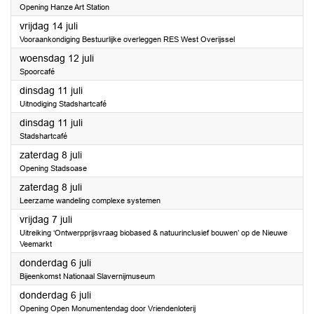
Opening Hanze Art Station
2023
vrijdag 14 juli
Vooraankondiging Bestuurlijke overleggen RES West Overijssel
2023
woensdag 12 juli
Spoorcafé
2023
dinsdag 11 juli
Uitnodiging Stadshartcafé
2023
dinsdag 11 juli
Stadshartcafé
2023
zaterdag 8 juli
Opening Stadsoase
2023
zaterdag 8 juli
Leerzame wandeling complexe systemen
2023
vrijdag 7 juli
Uitreiking ‘Ontwerpprijsvraag biobased & natuurinclusief bouwen’ op de Nieuwe
Veemarkt
2023
donderdag 6 juli
Bijeenkomst Nationaal Slavernijmuseum
2023
donderdag 6 juli
Opening Open Monumentendag door Vriendenloterij