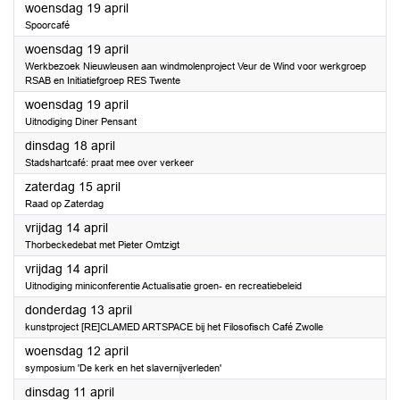
2023
woensdag 19 april
Spoorcafé
2023
woensdag 19 april
Werkbezoek Nieuwleusen aan windmolenproject Veur de Wind voor werkgroep
RSAB en Initiatiefgroep RES Twente
2023
woensdag 19 april
Uitnodiging Diner Pensant
2023
dinsdag 18 april
Stadshartcafé: praat mee over verkeer
2023
zaterdag 15 april
Raad op Zaterdag
2023
vrijdag 14 april
Thorbeckedebat met Pieter Omtzigt
2023
vrijdag 14 april
Uitnodiging miniconferentie Actualisatie groen- en recreatiebeleid
2023
donderdag 13 april
kunstproject [RE]CLAMED ARTSPACE bij het Filosofisch Café Zwolle
2023
woensdag 12 april
symposium 'De kerk en het slavernijverleden'
2023
dinsdag 11 april