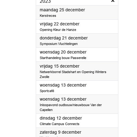
2023
2023
maandag 25 december
Kerstreces
2023
vrijdag 22 december
Opening Kleur de Hanze
2023
donderdag 21 december
Symposium Vluchtelingen
2023
woensdag 20 december
Starthandeling bouw Passerelle
2023
vrijdag 15 december
Netwerkborrel Stadshart en Opening Winters
Zwolle
2023
woensdag 13 december
Sportcafé
2023
woensdag 13 december
Inloopavond oudbouw/nieuwbouw Van der
Capellen
2023
dinsdag 12 december
Climate Campus Connects
2023
zaterdag 9 december