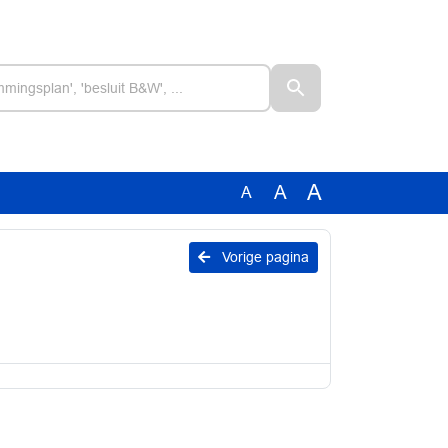
A
A
A
Vorige pagina