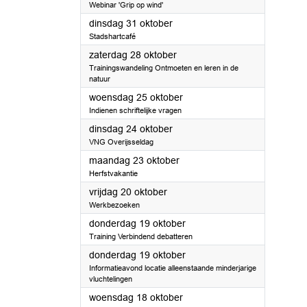
Webinar 'Grip op wind'
2023
dinsdag 31 oktober
Stadshartcafé
2023
zaterdag 28 oktober
Trainingswandeling Ontmoeten en leren in de
natuur
2023
woensdag 25 oktober
Indienen schriftelijke vragen
2023
dinsdag 24 oktober
VNG Overijsseldag
2023
maandag 23 oktober
Herfstvakantie
2023
vrijdag 20 oktober
Werkbezoeken
2023
donderdag 19 oktober
Training Verbindend debatteren
2023
donderdag 19 oktober
Informatieavond locatie alleenstaande minderjarige
vluchtelingen
2023
woensdag 18 oktober