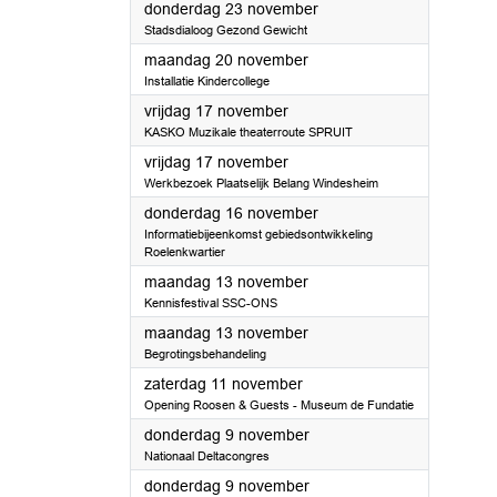
2023
donderdag 23 november
Stadsdialoog Gezond Gewicht
2023
maandag 20 november
Installatie Kindercollege
2023
vrijdag 17 november
KASKO Muzikale theaterroute SPRUIT
2023
vrijdag 17 november
Werkbezoek Plaatselijk Belang Windesheim
2023
donderdag 16 november
Informatiebijeenkomst gebiedsontwikkeling
Roelenkwartier
2023
maandag 13 november
Kennisfestival SSC-ONS
2023
maandag 13 november
Begrotingsbehandeling
2023
zaterdag 11 november
Opening Roosen & Guests - Museum de Fundatie
2023
donderdag 9 november
Nationaal Deltacongres
2023
donderdag 9 november