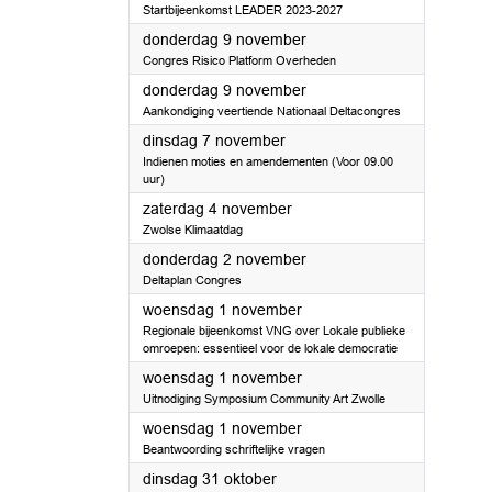
Startbijeenkomst LEADER 2023-2027
2023
donderdag 9 november
Congres Risico Platform Overheden
2023
donderdag 9 november
Aankondiging veertiende Nationaal Deltacongres
2023
dinsdag 7 november
Indienen moties en amendementen (Voor 09.00
uur)
2023
zaterdag 4 november
Zwolse Klimaatdag
2023
donderdag 2 november
Deltaplan Congres
2023
woensdag 1 november
Regionale bijeenkomst VNG over Lokale publieke
omroepen: essentieel voor de lokale democratie
2023
woensdag 1 november
Uitnodiging Symposium Community Art Zwolle
2023
woensdag 1 november
Beantwoording schriftelijke vragen
2023
dinsdag 31 oktober