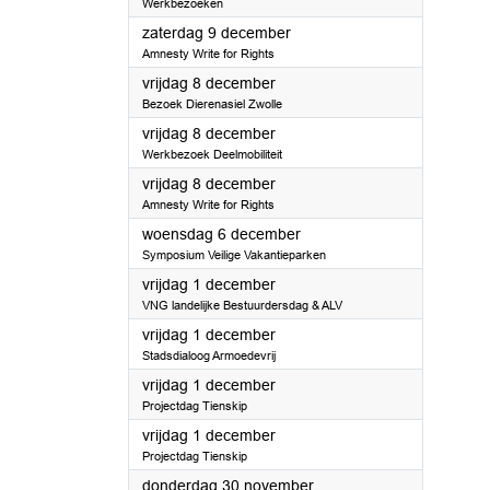
Werkbezoeken
2023
zaterdag 9 december
Amnesty Write for Rights
2023
vrijdag 8 december
Bezoek Dierenasiel Zwolle
2023
vrijdag 8 december
Werkbezoek Deelmobiliteit
2023
vrijdag 8 december
Amnesty Write for Rights
2023
woensdag 6 december
Symposium Veilige Vakantieparken
2023
vrijdag 1 december
VNG landelijke Bestuurdersdag & ALV
2023
vrijdag 1 december
Stadsdialoog Armoedevrij
2023
vrijdag 1 december
Projectdag Tienskip
2023
vrijdag 1 december
Projectdag Tienskip
2023
donderdag 30 november