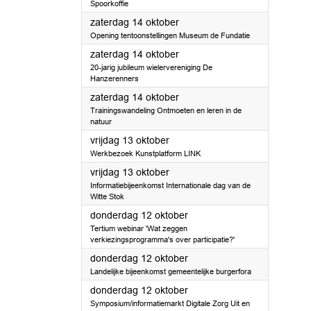
Spoorkoffie
2023
zaterdag 14 oktober
Opening tentoonstellingen Museum de Fundatie
2023
zaterdag 14 oktober
20-jarig jubileum wielervereniging De
Hanzerenners
2023
zaterdag 14 oktober
Trainingswandeling Ontmoeten en leren in de
natuur
2023
vrijdag 13 oktober
Werkbezoek Kunstplatform LINK
2023
vrijdag 13 oktober
Informatiebijeenkomst Internationale dag van de
Witte Stok
2023
donderdag 12 oktober
Tertium webinar 'Wat zeggen
verkiezingsprogramma's over participatie?'
2023
donderdag 12 oktober
Landelijke bijeenkomst gemeentelijke burgerfora
2023
donderdag 12 oktober
Symposium/informatiemarkt Digitale Zorg Uit en