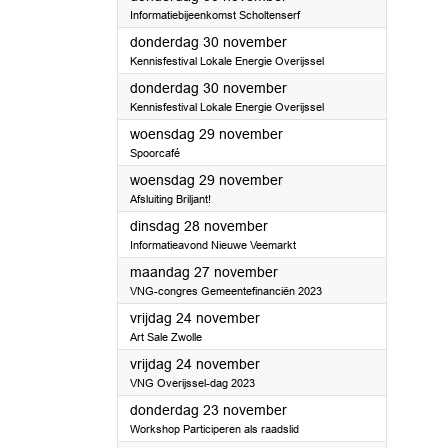
Informatiebijeenkomst Scholtenserf
2023
donderdag 30 november
Kennisfestival Lokale Energie Overijssel
2023
donderdag 30 november
Kennisfestival Lokale Energie Overijssel
2023
woensdag 29 november
Spoorcafé
2023
woensdag 29 november
Afsluiting Briljant!
2023
dinsdag 28 november
Informatieavond Nieuwe Veemarkt
2023
maandag 27 november
VNG-congres Gemeentefinanciën 2023
2023
vrijdag 24 november
Art Sale Zwolle
2023
vrijdag 24 november
VNG Overijssel-dag 2023
2023
donderdag 23 november
Workshop Participeren als raadslid