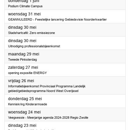
2023
donderdag 1 juni
Podium Climate Campus
2023
woensdag 31 mei
GEANNULEERD - Feestelijke lancering Gebiedsvisie Noorderkwartier
2023
dinsdag 30 mei
Stadshartcafé: Zero emissiezone
2023
dinsdag 30 mei
Uitnodiging professionalsbijeenkomst
2023
maandag 29 mei
Tweede Pinksterdag
2023
zaterdag 27 mei
opening expositie ENERGY
2023
vrijdag 26 mei
Informatiebijeenkomst Provinciaal Programma Landelijk
gebied/gebiedsprogramma Noord West Overijssel
2023
donderdag 25 mei
Kenniskring Kinderarmoede
2023
woensdag 24 mei
Veegsessie - Meerjarige agenda 2024-2028 Regio Zwolle
2023
dinsdag 23 mei