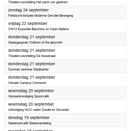
Theatervoorstelling Het zand van gisteren
2023
zondag 24 september
Fietstocht Actuele Moderne Devotie Beweging
2023
vrijdag 22 september
CW12 Expositie Blackbox en Open Ateliers
2023
donderdag 21 september
Stadsgesprek Children of the labyrinth
2023
donderdag 21 september
Theatervoorstelling De Noodzaak
2023
donderdag 21 september
Summer seminar Stadkamer
2023
donderdag 21 september
Climate Campus Connects
2023
woensdag 20 september
Vooraankondiging Spoorcafé
2023
woensdag 20 september
Uitnodiging HCO raden Zwolle en Deventer
2023
dinsdag 19 september
Stadshartcafé Stadswandeling
2023