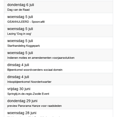
2023
donderdag 6 juli
Dag van de Raad
2023
woensdag 5 juli
GEANNULEERD - Spoorcafé
2023
woensdag 5 juli
Lezing 'Oog in oog'
2023
woensdag 5 juli
Starthandeling Koggepark
2023
woensdag 5 juli
Indienen moties en amendementen voorjaarsstukken
2023
dinsdag 4 juli
Bijeenkomst woordvoerders sociaal domein
2023
dinsdag 4 juli
Inloopbijeenkomst Noorderkwartier
2023
vrijdag 30 juni
Springtij-in-de-regio-Zwolle Event
2023
donderdag 29 juni
preview Panorama Hanze voor raadsleden
2023
woensdag 28 juni