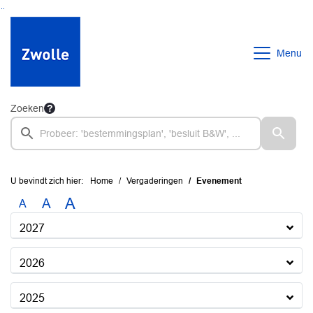
Ga naar de inhoud van deze pagina
Ga naar het zoeken
Ga naar het menu
Menu
Zoeken
U bevindt zich hier:
Home
Vergaderingen
Evenement
A
A
A
2027
2026
2025