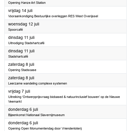
Opening Hanze Art Station
2023
vrijdag 14 juli
Vooraankondiging Bestuurlijke overleggen RES West Overijssel
2023
woensdag 12 juli
Spoorcafé
2023
dinsdag 11 juli
Uitnodiging Stadshartcafé
2023
dinsdag 11 juli
Stadshartcafé
2023
zaterdag 8 juli
Opening Stadsoase
2023
zaterdag 8 juli
Leerzame wandeling complexe systemen
2023
vrijdag 7 juli
Uitreiking ‘Ontwerpprijsvraag biobased & natuurinclusief bouwen’ op de Nieuwe
Veemarkt
2023
donderdag 6 juli
Bijeenkomst Nationaal Slavernijmuseum
2023
donderdag 6 juli
Opening Open Monumentendag door Vriendenloterij