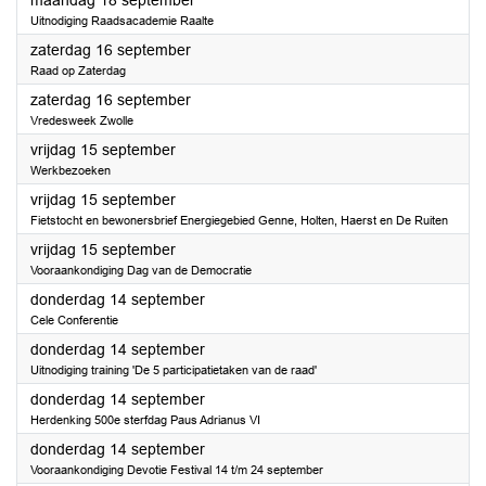
maandag 18 september
Uitnodiging Raadsacademie Raalte
2023
zaterdag 16 september
Raad op Zaterdag
2023
zaterdag 16 september
Vredesweek Zwolle
2023
vrijdag 15 september
Werkbezoeken
2023
vrijdag 15 september
Fietstocht en bewonersbrief Energiegebied Genne, Holten, Haerst en De Ruiten
2023
vrijdag 15 september
Vooraankondiging Dag van de Democratie
2023
donderdag 14 september
Cele Conferentie
2023
donderdag 14 september
Uitnodiging training 'De 5 participatietaken van de raad'
2023
donderdag 14 september
Herdenking 500e sterfdag Paus Adrianus VI
2023
donderdag 14 september
Vooraankondiging Devotie Festival 14 t/m 24 september