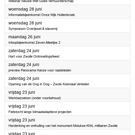
Webinar nieuwe Wet Goed Verhuurderschap
2023
woensdag 28 juni
Informatiebijeenkomst Onze Wijk Holtenbroek
2023
woensdag 28 juni
Symposium Overijssel & slavernij
2023
maandag 26 juni
Inloopbijeenkomst Zeven Alleetjes 2
2023
zaterdag 24 juni
Hart voor Zwolle Ontmoetingsfeest
2023
zaterdag 24 juni
preview Panorama Hanze voor raadsleden
2023
zaterdag 24 juni
Opening van de Oog in Oog – Zwols Koloniaal Verleden
2023
vrijdag 23 juni
Werkbezoeken (onder voorbehoud)
2023
vrijdag 23 juni
Fietstocht langs klimaatadaptieve projecten
2023
vrijdag 23 juni
Herdenking en onthulling van het monument Molukse KNIL militairen Zwolle
2023
vrijdag 23 juni