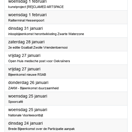
2023
woensdag 1 februari
kunstproject [RE]CLAMED ARTSPACE
2023
woensdag 1 februari
Railterminal Hessenpoort
2023
dinsdag 31 januari
inloopbijeenkomst herontwikkeling Zwarte Waterzone
2023
zaterdag 28 januari
2e editie Goalball Zwolle Vriendentoernooi
2023
vrijdag 27 januari
Open Huis medische post voor Oekraïners
2023
vrijdag 27 januari
Bijeenkomst nieuwe RSAB
2023
donderdag 26 januari
ZAKM - Bijeenkomst duurzaamheid
2023
woensdag 25 januari
Spoorcafé
2023
woensdag 25 januari
Nationale Voorleesontbijt
2023
dinsdag 24 januari
Brede Bijeenkomst over de Participatie aanpak