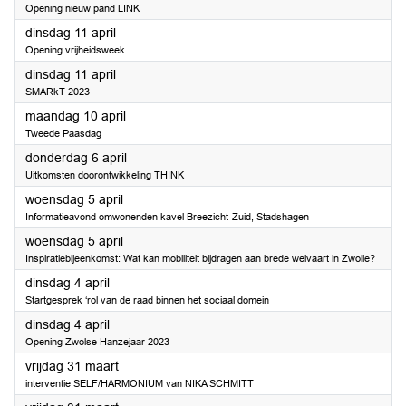
Opening nieuw pand LINK
2023
dinsdag 11 april
Opening vrijheidsweek
2023
dinsdag 11 april
SMARkT 2023
2023
maandag 10 april
Tweede Paasdag
2023
donderdag 6 april
Uitkomsten doorontwikkeling THINK
2023
woensdag 5 april
Informatieavond omwonenden kavel Breezicht-Zuid, Stadshagen
2023
woensdag 5 april
Inspiratiebijeenkomst: Wat kan mobiliteit bijdragen aan brede welvaart in Zwolle?
2023
dinsdag 4 april
Startgesprek ‘rol van de raad binnen het sociaal domein
2023
dinsdag 4 april
Opening Zwolse Hanzejaar 2023
2023
vrijdag 31 maart
interventie SELF/HARMONIUM van NIKA SCHMITT