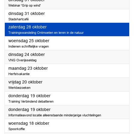
Webinar 'Grip op wind'
2023
dinsdag 31 oktober
Stadshartcafé
2023
zaterdag 28 oktober
Trainingswandeling Ontmoeten en leren in de natuur
2023
woensdag 25 oktober
Indienen schriftelijke vragen
2023
dinsdag 24 oktober
VNG Overijsseldag
2023
maandag 23 oktober
Herfstvakantie
2023
vrijdag 20 oktober
Werkbezoeken
2023
donderdag 19 oktober
Training Verbindend debatteren
2023
donderdag 19 oktober
Informatieavond locatie alleenstaande minderjarige vluchtelingen
2023
woensdag 18 oktober
Spoorkoffie