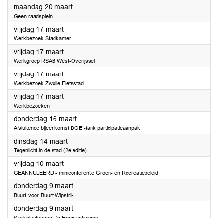
2023
maandag 20 maart
Geen raadsplein
2023
vrijdag 17 maart
Werkbezoek Stadkamer
2023
vrijdag 17 maart
Werkgroep RSAB West-Overijssel
2023
vrijdag 17 maart
Werkbezoek Zwolle Fietsstad
2023
vrijdag 17 maart
Werkbezoeken
2023
donderdag 16 maart
Afsluitende bijeenkomst DOE!-tank participatieaanpak
2023
dinsdag 14 maart
Tegenlicht in de stad (2e editie)
2023
vrijdag 10 maart
GEANNULEERD - miniconferentie Groen- en Recreatiebeleid
2023
donderdag 9 maart
Buurt-voor-Buurt Wipstrik
2023
donderdag 9 maart
Werkplaatsevent: 'n Hoop activisme