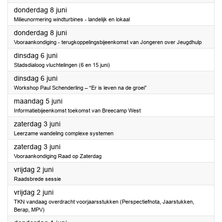
2023
donderdag 8 juni
Milieunormering windturbines - landelijk en lokaal
2023
donderdag 8 juni
Vooraankondiging - terugkoppelingsbijeenkomst van Jongeren over Jeugdhulp
2023
dinsdag 6 juni
Stadsdialoog vluchtelingen (6 en 15 juni)
2023
dinsdag 6 juni
Workshop Paul Schenderling – “Er is leven na de groei”
2023
maandag 5 juni
Informatiebijeenkomst toekomst van Breecamp West
2023
zaterdag 3 juni
Leerzame wandeling complexe systemen
2023
zaterdag 3 juni
Vooraankondiging Raad op Zaterdag
2023
vrijdag 2 juni
Raadsbrede sessie
2023
vrijdag 2 juni
TKN vandaag overdracht voorjaarsstukken (Perspectiefnota, Jaarstukken,
Berap, MPV)