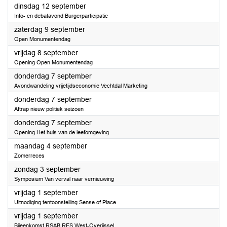
2023
dinsdag 12 september
Info- en debatavond Burgerparticipatie
2023
zaterdag 9 september
Open Monumentendag
2023
vrijdag 8 september
Opening Open Monumentendag
2023
donderdag 7 september
Avondwandeling vrijetijdseconomie Vechtdal Marketing
2023
donderdag 7 september
Aftrap nieuw politiek seizoen
2023
donderdag 7 september
Opening Het huis van de leefomgeving
2023
maandag 4 september
Zomerreces
2023
zondag 3 september
Symposium Van verval naar vernieuwing
2023
vrijdag 1 september
Uitnodiging tentoonstelling Sense of Place
2023
vrijdag 1 september
Bijeenkomst RSAB RES West-Overijssel