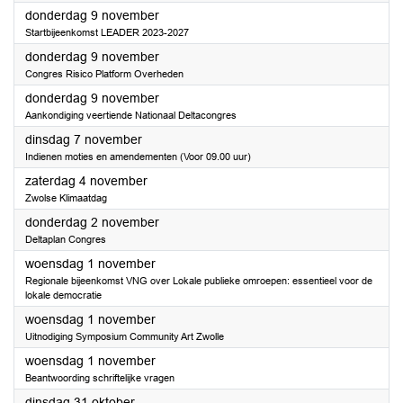
2023
donderdag 9 november
Startbijeenkomst LEADER 2023-2027
2023
donderdag 9 november
Congres Risico Platform Overheden
2023
donderdag 9 november
Aankondiging veertiende Nationaal Deltacongres
2023
dinsdag 7 november
Indienen moties en amendementen (Voor 09.00 uur)
2023
zaterdag 4 november
Zwolse Klimaatdag
2023
donderdag 2 november
Deltaplan Congres
2023
woensdag 1 november
Regionale bijeenkomst VNG over Lokale publieke omroepen: essentieel voor de
lokale democratie
2023
woensdag 1 november
Uitnodiging Symposium Community Art Zwolle
2023
woensdag 1 november
Beantwoording schriftelijke vragen
2023
dinsdag 31 oktober