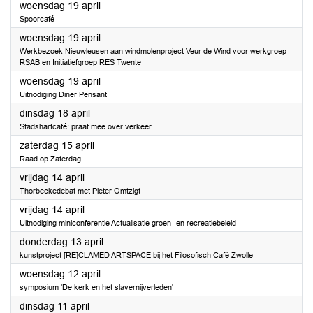
2023
woensdag 19 april
Spoorcafé
2023
woensdag 19 april
Werkbezoek Nieuwleusen aan windmolenproject Veur de Wind voor werkgroep
RSAB en Initiatiefgroep RES Twente
2023
woensdag 19 april
Uitnodiging Diner Pensant
2023
dinsdag 18 april
Stadshartcafé: praat mee over verkeer
2023
zaterdag 15 april
Raad op Zaterdag
2023
vrijdag 14 april
Thorbeckedebat met Pieter Omtzigt
2023
vrijdag 14 april
Uitnodiging miniconferentie Actualisatie groen- en recreatiebeleid
2023
donderdag 13 april
kunstproject [RE]CLAMED ARTSPACE bij het Filosofisch Café Zwolle
2023
woensdag 12 april
symposium 'De kerk en het slavernijverleden'
2023
dinsdag 11 april