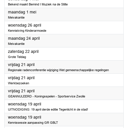
Bekend maakt Bemind I Muziek na de Stilte
2023
maandag 1 mei
Meivakantie
2023
woensdag 26 april
Kenniskring Kinderarmoede
2023
maandag 24 april
Meivakantie
2023
zaterdag 22 april
Grote Teldag
2023
vrijdag 21 april
Regionale radenconferentie wijziging Wet gemeenschappelijke regelingen
2023
vrijdag 21 april
Werkbezoeken
2023
vrijdag 21 april
GEANNULEERD - Koningsspelen - Sportservice Zwolle
2023
woensdag 19 april
UITNODIGING: 19 april derde editie Tegenlicht in de stad!
2023
woensdag 19 april
Kennissessie aanpassing GR GBLT