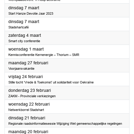
2023
dinsdag 7 maart
Start Hanze Devotie Jaar 2023
2023
dinsdag 7 maart
Stadshartcafé
2023
zaterdag 4 maart
Smart city conferentie
2023
woensdag 1 maart
Kennisconferentie Kernenergie – Thorium – SMR
2023
maandag 27 februari
Voorjaarsvakantie
2023
vrijdag 24 februari
Stille tocht ‘Vrede & Toekomst’ uit solidariteit voor Oekraïne
2023
donderdag 23 februari
ZAKM - Provinciale verkiezingen
2023
woensdag 22 februari
Netwerkborrel Stadshart
2023
dinsdag 21 februari
Regionale raadsinformatiesessie Wijziging Wet gemeenschappelijke regelingen
2023
maandag 20 februari