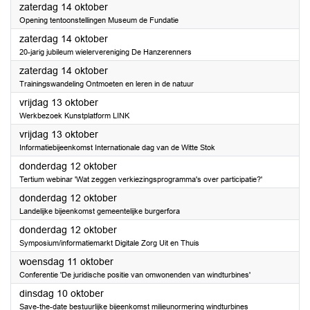
2023
zaterdag 14 oktober
Opening tentoonstellingen Museum de Fundatie
2023
zaterdag 14 oktober
20-jarig jubileum wielervereniging De Hanzerenners
2023
zaterdag 14 oktober
Trainingswandeling Ontmoeten en leren in de natuur
2023
vrijdag 13 oktober
Werkbezoek Kunstplatform LINK
2023
vrijdag 13 oktober
Informatiebijeenkomst Internationale dag van de Witte Stok
2023
donderdag 12 oktober
Tertium webinar 'Wat zeggen verkiezingsprogramma's over participatie?'
2023
donderdag 12 oktober
Landelijke bijeenkomst gemeentelijke burgerfora
2023
donderdag 12 oktober
Symposium/informatiemarkt Digitale Zorg Uit en Thuis
2023
woensdag 11 oktober
Conferentie 'De juridische positie van omwonenden van windturbines'
2023
dinsdag 10 oktober
Save-the-date bestuurlijke bijeenkomst milieunormering windturbines