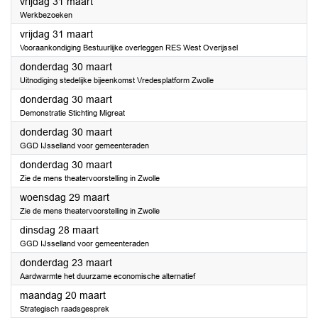
2023
vrijdag 31 maart
Werkbezoeken
2023
vrijdag 31 maart
Vooraankondiging Bestuurlijke overleggen RES West Overijssel
2023
donderdag 30 maart
Uitnodiging stedelijke bijeenkomst Vredesplatform Zwolle
2023
donderdag 30 maart
Demonstratie Stichting Migreat
2023
donderdag 30 maart
GGD IJsselland voor gemeenteraden
2023
donderdag 30 maart
Zie de mens theatervoorstelling in Zwolle
2023
woensdag 29 maart
Zie de mens theatervoorstelling in Zwolle
2023
dinsdag 28 maart
GGD IJsselland voor gemeenteraden
2023
donderdag 23 maart
Aardwarmte het duurzame economische alternatief
2023
maandag 20 maart
Strategisch raadsgesprek