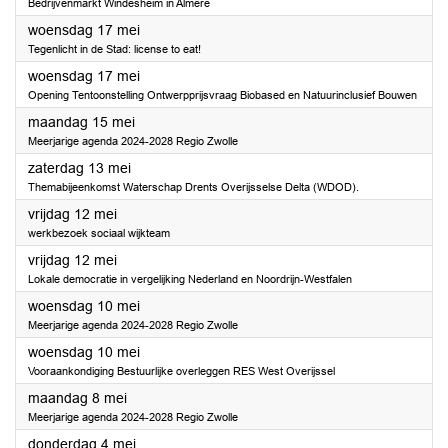
Bedrijvenmarkt Windesheim in Almere
2023
woensdag 17 mei
Tegenlicht in de Stad: license to eat!
2023
woensdag 17 mei
Opening Tentoonstelling Ontwerpprijsvraag Biobased en Natuurinclusief Bouwen
2023
maandag 15 mei
Meerjarige agenda 2024-2028 Regio Zwolle
2023
zaterdag 13 mei
Themabijeenkomst Waterschap Drents Overijsselse Delta (WDOD).
2023
vrijdag 12 mei
werkbezoek sociaal wijkteam
2023
vrijdag 12 mei
Lokale democratie in vergelijking Nederland en Noordrijn-Westfalen
2023
woensdag 10 mei
Meerjarige agenda 2024-2028 Regio Zwolle
2023
woensdag 10 mei
Vooraankondiging Bestuurlijke overleggen RES West Overijssel
2023
maandag 8 mei
Meerjarige agenda 2024-2028 Regio Zwolle
2023
donderdag 4 mei