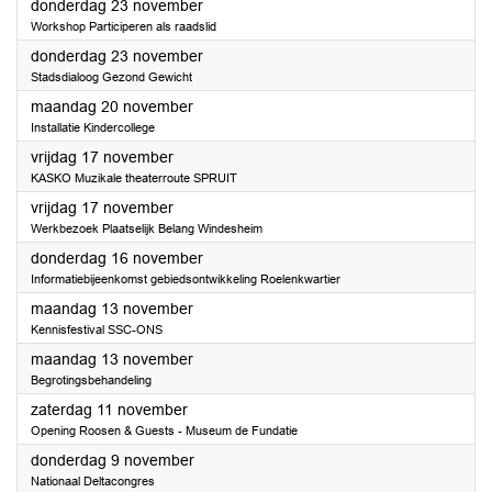
2023
donderdag 23 november
Workshop Participeren als raadslid
2023
donderdag 23 november
Stadsdialoog Gezond Gewicht
2023
maandag 20 november
Installatie Kindercollege
2023
vrijdag 17 november
KASKO Muzikale theaterroute SPRUIT
2023
vrijdag 17 november
Werkbezoek Plaatselijk Belang Windesheim
2023
donderdag 16 november
Informatiebijeenkomst gebiedsontwikkeling Roelenkwartier
2023
maandag 13 november
Kennisfestival SSC-ONS
2023
maandag 13 november
Begrotingsbehandeling
2023
zaterdag 11 november
Opening Roosen & Guests - Museum de Fundatie
2023
donderdag 9 november
Nationaal Deltacongres