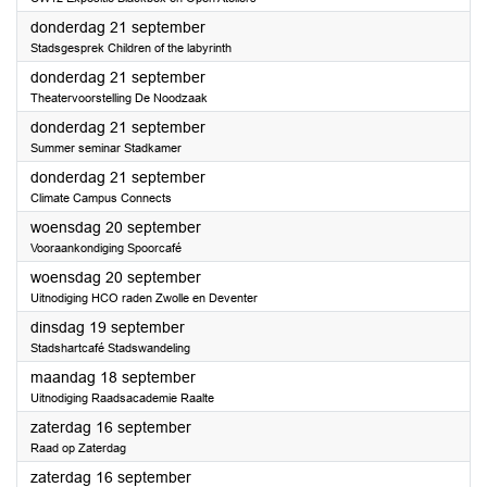
2023
donderdag 21 september
Stadsgesprek Children of the labyrinth
2023
donderdag 21 september
Theatervoorstelling De Noodzaak
2023
donderdag 21 september
Summer seminar Stadkamer
2023
donderdag 21 september
Climate Campus Connects
2023
woensdag 20 september
Vooraankondiging Spoorcafé
2023
woensdag 20 september
Uitnodiging HCO raden Zwolle en Deventer
2023
dinsdag 19 september
Stadshartcafé Stadswandeling
2023
maandag 18 september
Uitnodiging Raadsacademie Raalte
2023
zaterdag 16 september
Raad op Zaterdag
2023
zaterdag 16 september