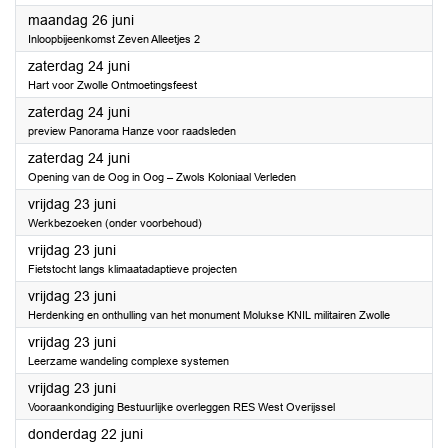
2023
maandag 26 juni
Inloopbijeenkomst Zeven Alleetjes 2
2023
zaterdag 24 juni
Hart voor Zwolle Ontmoetingsfeest
2023
zaterdag 24 juni
preview Panorama Hanze voor raadsleden
2023
zaterdag 24 juni
Opening van de Oog in Oog – Zwols Koloniaal Verleden
2023
vrijdag 23 juni
Werkbezoeken (onder voorbehoud)
2023
vrijdag 23 juni
Fietstocht langs klimaatadaptieve projecten
2023
vrijdag 23 juni
Herdenking en onthulling van het monument Molukse KNIL militairen Zwolle
2023
vrijdag 23 juni
Leerzame wandeling complexe systemen
2023
vrijdag 23 juni
Vooraankondiging Bestuurlijke overleggen RES West Overijssel
2023
donderdag 22 juni