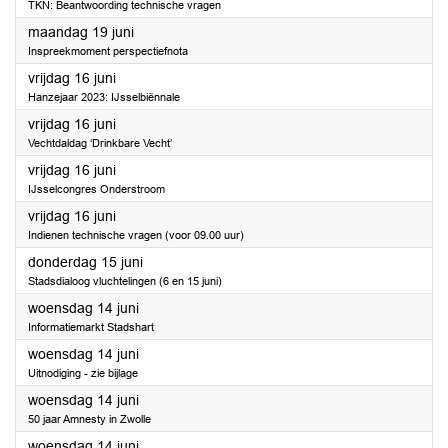
TKN: Beantwoording technische vragen
2023
maandag 19 juni
Inspreekmoment perspectiefnota
2023
vrijdag 16 juni
Hanzejaar 2023: IJsselbiënnale
2023
vrijdag 16 juni
Vechtdaldag ‘Drinkbare Vecht’
2023
vrijdag 16 juni
IJsselcongres Onderstroom
2023
vrijdag 16 juni
Indienen technische vragen (voor 09.00 uur)
2023
donderdag 15 juni
Stadsdialoog vluchtelingen (6 en 15 juni)
2023
woensdag 14 juni
Informatiemarkt Stadshart
2023
woensdag 14 juni
Uitnodiging - zie bijlage
2023
woensdag 14 juni
50 jaar Amnesty in Zwolle
2023
woensdag 14 juni