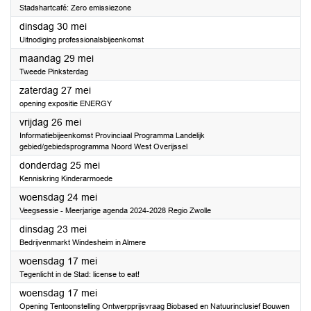
Stadshartcafé: Zero emissiezone
2023
dinsdag 30 mei
Uitnodiging professionalsbijeenkomst
2023
maandag 29 mei
Tweede Pinksterdag
2023
zaterdag 27 mei
opening expositie ENERGY
2023
vrijdag 26 mei
Informatiebijeenkomst Provinciaal Programma Landelijk
gebied/gebiedsprogramma Noord West Overijssel
2023
donderdag 25 mei
Kenniskring Kinderarmoede
2023
woensdag 24 mei
Veegsessie - Meerjarige agenda 2024-2028 Regio Zwolle
2023
dinsdag 23 mei
Bedrijvenmarkt Windesheim in Almere
2023
woensdag 17 mei
Tegenlicht in de Stad: license to eat!
2023
woensdag 17 mei
Opening Tentoonstelling Ontwerpprijsvraag Biobased en Natuurinclusief Bouwen