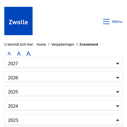
Ga naar de inhoud van deze pagina
Ga naar het zoeken
Ga naar het menu
Menu
U bevindt zich hier:
Home
Vergaderingen
Evenement
A
A
A
2027
2026
2025
2024
2023