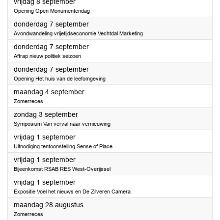
2023
vrijdag 8 september
Opening Open Monumentendag
2023
donderdag 7 september
Avondwandeling vrijetijdseconomie Vechtdal Marketing
2023
donderdag 7 september
Aftrap nieuw politiek seizoen
2023
donderdag 7 september
Opening Het huis van de leefomgeving
2023
maandag 4 september
Zomerreces
2023
zondag 3 september
Symposium Van verval naar vernieuwing
2023
vrijdag 1 september
Uitnodiging tentoonstelling Sense of Place
2023
vrijdag 1 september
Bijeenkomst RSAB RES West-Overijssel
2023
vrijdag 1 september
Expositie Voel het nieuws en De Zilveren Camera
2023
maandag 28 augustus
Zomerreces