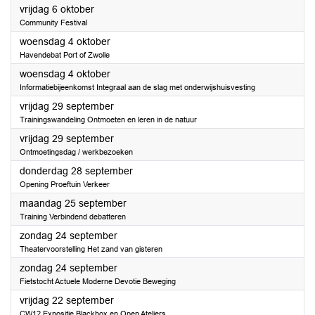
2023
vrijdag 6 oktober
Community Festival
2023
woensdag 4 oktober
Havendebat Port of Zwolle
2023
woensdag 4 oktober
Informatiebijeenkomst Integraal aan de slag met onderwijshuisvesting
2023
vrijdag 29 september
Trainingswandeling Ontmoeten en leren in de natuur
2023
vrijdag 29 september
Ontmoetingsdag / werkbezoeken
2023
donderdag 28 september
Opening Proeftuin Verkeer
2023
maandag 25 september
Training Verbindend debatteren
2023
zondag 24 september
Theatervoorstelling Het zand van gisteren
2023
zondag 24 september
Fietstocht Actuele Moderne Devotie Beweging
2023
vrijdag 22 september
CW12 Expositie Blackbox en Open Ateliers