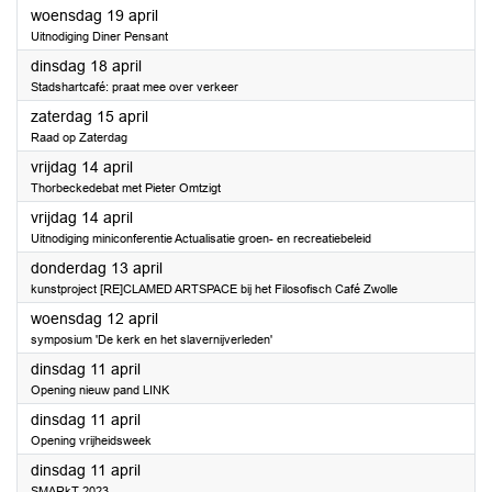
2023
woensdag 19 april
Uitnodiging Diner Pensant
2023
dinsdag 18 april
Stadshartcafé: praat mee over verkeer
2023
zaterdag 15 april
Raad op Zaterdag
2023
vrijdag 14 april
Thorbeckedebat met Pieter Omtzigt
2023
vrijdag 14 april
Uitnodiging miniconferentie Actualisatie groen- en recreatiebeleid
2023
donderdag 13 april
kunstproject [RE]CLAMED ARTSPACE bij het Filosofisch Café Zwolle
2023
woensdag 12 april
symposium 'De kerk en het slavernijverleden'
2023
dinsdag 11 april
Opening nieuw pand LINK
2023
dinsdag 11 april
Opening vrijheidsweek
2023
dinsdag 11 april
SMARkT 2023