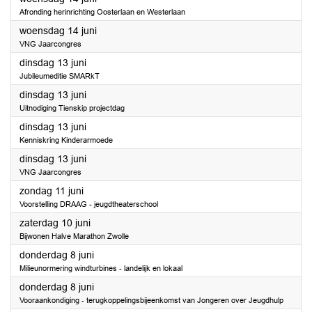
Afronding herinrichting Oosterlaan en Westerlaan
2023
woensdag 14 juni
VNG Jaarcongres
2023
dinsdag 13 juni
Jubileumeditie SMARkT
2023
dinsdag 13 juni
Uitnodiging Tienskip projectdag
2023
dinsdag 13 juni
Kenniskring Kinderarmoede
2023
dinsdag 13 juni
VNG Jaarcongres
2023
zondag 11 juni
Voorstelling DRAAG - jeugdtheaterschool
2023
zaterdag 10 juni
Bijwonen Halve Marathon Zwolle
2023
donderdag 8 juni
Milieunormering windturbines - landelijk en lokaal
2023
donderdag 8 juni
Vooraankondiging - terugkoppelingsbijeenkomst van Jongeren over Jeugdhulp