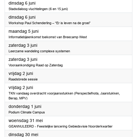
2023
dinsdag 6 juni
Stadsdialoog vluchtelingen (6 en 15 juni)
2023
dinsdag 6 juni
Workshop Paul Schenderling – “Er is leven na de groei”
2023
maandag 5 juni
Informatiebijeenkomst toekomst van Breecamp West
2023
zaterdag 3 juni
Leerzame wandeling complexe systemen
2023
zaterdag 3 juni
Vooraankondiging Raad op Zaterdag
2023
vrijdag 2 juni
Raadsbrede sessie
2023
vrijdag 2 juni
TKN vandaag overdracht voorjaarsstukken (Perspectiefnota, Jaarstukken,
Berap, MPV)
2023
donderdag 1 juni
Podium Climate Campus
2023
woensdag 31 mei
GEANNULEERD - Feestelijke lancering Gebiedsvisie Noorderkwartier
2023
dinsdag 30 mei