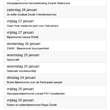
inloopbijeenkomst herontwikkeling Zwarte Waterzone
2023
zaterdag 28 januari
2e editie Goalball Zwolle Vriendentoernooi
2023
vrijdag 27 januari
Open Huis medische post voor Oekraïners
2023
vrijdag 27 januari
Bijeenkomst nieuwe RSAB
2023
donderdag 26 januari
ZAKM - Bijeenkomst duurzaamheid
2023
woensdag 25 januari
Spoorcafé
2023
woensdag 25 januari
Nationale Voorleesontbijt
2023
dinsdag 24 januari
Brede Bijeenkomst over de Participatie aanpak
2023
vrijdag 20 januari
Nieuwjaarsbijeenkomst Lokaal FNV IJssellanden
2023
vrijdag 20 januari
Raden en statenbijeenkomst Regio Zwolle