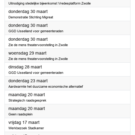
Uitnodiging stedelijke bijeenkomst Vredesplatform Zwolle
2023
donderdag 30 maart
Demonstratie Stichting Migreat
2023
donderdag 30 maart
GGD IJsselland voor gemeenteraden
2023
donderdag 30 maart
Zie de mens theatervoorstelling in Zwolle
2023
woensdag 29 maart
Zie de mens theatervoorstelling in Zwolle
2023
dinsdag 28 maart
GGD IJsselland voor gemeenteraden
2023
donderdag 23 maart
Aardwarmte het duurzame economische alternatief
2023
maandag 20 maart
Strategisch raadsgesprek
2023
maandag 20 maart
Geen raadsplein
2023
vrijdag 17 maart
Werkbezoek Stadkamer