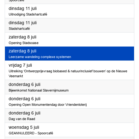
Spoorcafé
2023
dinsdag 11 juli
Uitnodiging Stadshartcafé
2023
dinsdag 11 juli
Stadshartcafé
2023
zaterdag 8 juli
Opening Stadsoase
2023
zaterdag 8 juli
Leerzame wandeling complexe systemen
2023
vrijdag 7 juli
Uitreiking ‘Ontwerpprijsvraag biobased & natuurinclusief bouwen’ op de Nieuwe
Veemarkt
2023
donderdag 6 juli
Bijeenkomst Nationaal Slavernijmuseum
2023
donderdag 6 juli
Opening Open Monumentendag door Vriendenloterij
2023
donderdag 6 juli
Dag van de Raad
2023
woensdag 5 juli
GEANNULEERD - Spoorcafé