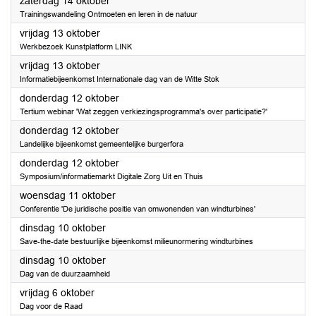
2023
zaterdag 14 oktober
Trainingswandeling Ontmoeten en leren in de natuur
2023
vrijdag 13 oktober
Werkbezoek Kunstplatform LINK
2023
vrijdag 13 oktober
Informatiebijeenkomst Internationale dag van de Witte Stok
2023
donderdag 12 oktober
Tertium webinar 'Wat zeggen verkiezingsprogramma's over participatie?'
2023
donderdag 12 oktober
Landelijke bijeenkomst gemeentelijke burgerfora
2023
donderdag 12 oktober
Symposium/informatiemarkt Digitale Zorg Uit en Thuis
2023
woensdag 11 oktober
Conferentie 'De juridische positie van omwonenden van windturbines'
2023
dinsdag 10 oktober
Save-the-date bestuurlijke bijeenkomst milieunormering windturbines
2023
dinsdag 10 oktober
Dag van de duurzaamheid
2023
vrijdag 6 oktober
Dag voor de Raad