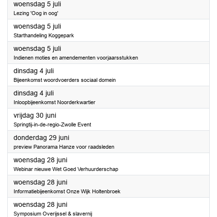
2023
woensdag 5 juli
Lezing 'Oog in oog'
2023
woensdag 5 juli
Starthandeling Koggepark
2023
woensdag 5 juli
Indienen moties en amendementen voorjaarsstukken
2023
dinsdag 4 juli
Bijeenkomst woordvoerders sociaal domein
2023
dinsdag 4 juli
Inloopbijeenkomst Noorderkwartier
2023
vrijdag 30 juni
Springtij-in-de-regio-Zwolle Event
2023
donderdag 29 juni
preview Panorama Hanze voor raadsleden
2023
woensdag 28 juni
Webinar nieuwe Wet Goed Verhuurderschap
2023
woensdag 28 juni
Informatiebijeenkomst Onze Wijk Holtenbroek
2023
woensdag 28 juni
Symposium Overijssel & slavernij