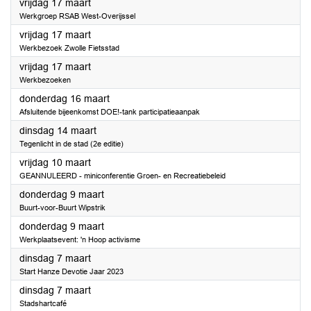
2023
vrijdag 17 maart
Werkgroep RSAB West-Overijssel
2023
vrijdag 17 maart
Werkbezoek Zwolle Fietsstad
2023
vrijdag 17 maart
Werkbezoeken
2023
donderdag 16 maart
Afsluitende bijeenkomst DOE!-tank participatieaanpak
2023
dinsdag 14 maart
Tegenlicht in de stad (2e editie)
2023
vrijdag 10 maart
GEANNULEERD - miniconferentie Groen- en Recreatiebeleid
2023
donderdag 9 maart
Buurt-voor-Buurt Wipstrik
2023
donderdag 9 maart
Werkplaatsevent: 'n Hoop activisme
2023
dinsdag 7 maart
Start Hanze Devotie Jaar 2023
2023
dinsdag 7 maart
Stadshartcafé