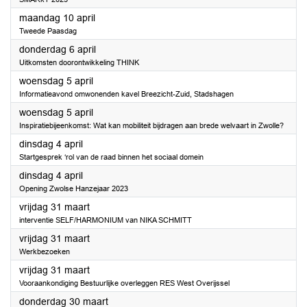
2023
maandag 10 april
Tweede Paasdag
2023
donderdag 6 april
Uitkomsten doorontwikkeling THINK
2023
woensdag 5 april
Informatieavond omwonenden kavel Breezicht-Zuid, Stadshagen
2023
woensdag 5 april
Inspiratiebijeenkomst: Wat kan mobiliteit bijdragen aan brede welvaart in Zwolle?
2023
dinsdag 4 april
Startgesprek ‘rol van de raad binnen het sociaal domein
2023
dinsdag 4 april
Opening Zwolse Hanzejaar 2023
2023
vrijdag 31 maart
interventie SELF/HARMONIUM van NIKA SCHMITT
2023
vrijdag 31 maart
Werkbezoeken
2023
vrijdag 31 maart
Vooraankondiging Bestuurlijke overleggen RES West Overijssel
2023
donderdag 30 maart