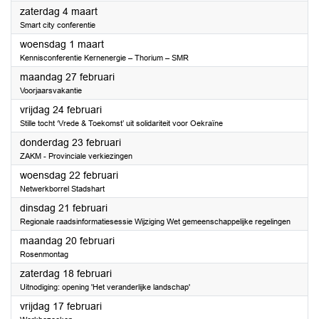
2023
zaterdag 4 maart
Smart city conferentie
2023
woensdag 1 maart
Kennisconferentie Kernenergie – Thorium – SMR
2023
maandag 27 februari
Voorjaarsvakantie
2023
vrijdag 24 februari
Stille tocht ‘Vrede & Toekomst’ uit solidariteit voor Oekraïne
2023
donderdag 23 februari
ZAKM - Provinciale verkiezingen
2023
woensdag 22 februari
Netwerkborrel Stadshart
2023
dinsdag 21 februari
Regionale raadsinformatiesessie Wijziging Wet gemeenschappelijke regelingen
2023
maandag 20 februari
Rosenmontag
2023
zaterdag 18 februari
Uitnodiging: opening 'Het veranderlijke landschap'
2023
vrijdag 17 februari