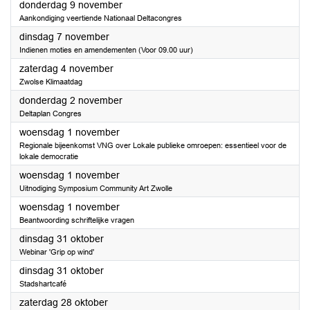
2023
donderdag 9 november
Aankondiging veertiende Nationaal Deltacongres
2023
dinsdag 7 november
Indienen moties en amendementen (Voor 09.00 uur)
2023
zaterdag 4 november
Zwolse Klimaatdag
2023
donderdag 2 november
Deltaplan Congres
2023
woensdag 1 november
Regionale bijeenkomst VNG over Lokale publieke omroepen: essentieel voor de
lokale democratie
2023
woensdag 1 november
Uitnodiging Symposium Community Art Zwolle
2023
woensdag 1 november
Beantwoording schriftelijke vragen
2023
dinsdag 31 oktober
Webinar 'Grip op wind'
2023
dinsdag 31 oktober
Stadshartcafé
2023
zaterdag 28 oktober