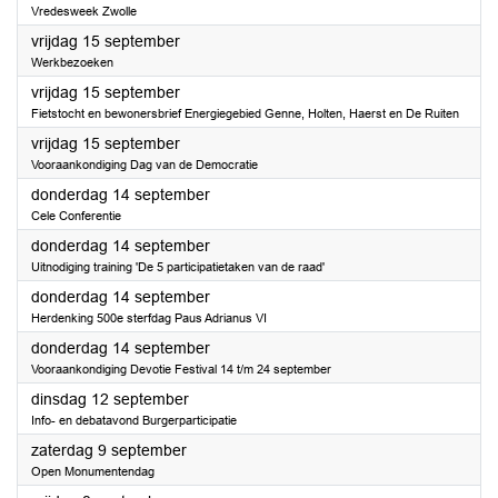
Vredesweek Zwolle
2023
vrijdag 15 september
Werkbezoeken
2023
vrijdag 15 september
Fietstocht en bewonersbrief Energiegebied Genne, Holten, Haerst en De Ruiten
2023
vrijdag 15 september
Vooraankondiging Dag van de Democratie
2023
donderdag 14 september
Cele Conferentie
2023
donderdag 14 september
Uitnodiging training 'De 5 participatietaken van de raad'
2023
donderdag 14 september
Herdenking 500e sterfdag Paus Adrianus VI
2023
donderdag 14 september
Vooraankondiging Devotie Festival 14 t/m 24 september
2023
dinsdag 12 september
Info- en debatavond Burgerparticipatie
2023
zaterdag 9 september
Open Monumentendag