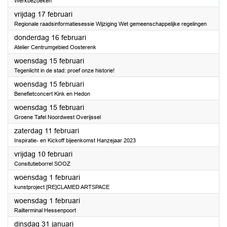
Werkbezoeken
2023
vrijdag 17 februari
Regionale raadsinformatiesessie Wijziging Wet gemeenschappelijke regelingen
2023
donderdag 16 februari
Atelier Centrumgebied Oosterenk
2023
woensdag 15 februari
Tegenlicht in de stad: proef onze historie!
2023
woensdag 15 februari
Benefietconcert Kink en Hedon
2023
woensdag 15 februari
Groene Tafel Noordwest Overijssel
2023
zaterdag 11 februari
Inspiratie- en Kickoff bijeenkomst Hanzejaar 2023
2023
vrijdag 10 februari
Consitutieborrel SOOZ
2023
woensdag 1 februari
kunstproject [RE]CLAMED ARTSPACE
2023
woensdag 1 februari
Railterminal Hessenpoort
2023
dinsdag 31 januari