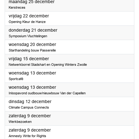
2023
maandag 25 december
Kerstreces
2023
vrijdag 22 december
Opening Kleur de Hanze
2023
donderdag 21 december
Symposium Vluchtelingen
2023
woensdag 20 december
Starthandeling bouw Passerelle
2023
vrijdag 15 december
Netwerkborrel Stadshart en Opening Winters Zwolle
2023
woensdag 13 december
Sportcafé
2023
woensdag 13 december
Inloopavond oudbouw/nieuwbouw Van der Capellen
2023
dinsdag 12 december
Climate Campus Connects
2023
zaterdag 9 december
Werkbezoeken
2023
zaterdag 9 december
Amnesty Write for Rights