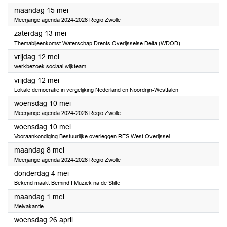
2023
maandag 15 mei
Meerjarige agenda 2024-2028 Regio Zwolle
2023
zaterdag 13 mei
Themabijeenkomst Waterschap Drents Overijsselse Delta (WDOD).
2023
vrijdag 12 mei
werkbezoek sociaal wijkteam
2023
vrijdag 12 mei
Lokale democratie in vergelijking Nederland en Noordrijn-Westfalen
2023
woensdag 10 mei
Meerjarige agenda 2024-2028 Regio Zwolle
2023
woensdag 10 mei
Vooraankondiging Bestuurlijke overleggen RES West Overijssel
2023
maandag 8 mei
Meerjarige agenda 2024-2028 Regio Zwolle
2023
donderdag 4 mei
Bekend maakt Bemind I Muziek na de Stilte
2023
maandag 1 mei
Meivakantie
2023
woensdag 26 april