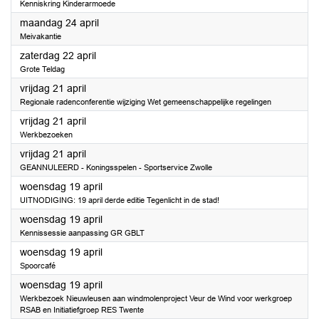
Kenniskring Kinderarmoede
2023
maandag 24 april
Meivakantie
2023
zaterdag 22 april
Grote Teldag
2023
vrijdag 21 april
Regionale radenconferentie wijziging Wet gemeenschappelijke regelingen
2023
vrijdag 21 april
Werkbezoeken
2023
vrijdag 21 april
GEANNULEERD - Koningsspelen - Sportservice Zwolle
2023
woensdag 19 april
UITNODIGING: 19 april derde editie Tegenlicht in de stad!
2023
woensdag 19 april
Kennissessie aanpassing GR GBLT
2023
woensdag 19 april
Spoorcafé
2023
woensdag 19 april
Werkbezoek Nieuwleusen aan windmolenproject Veur de Wind voor werkgroep
RSAB en Initiatiefgroep RES Twente