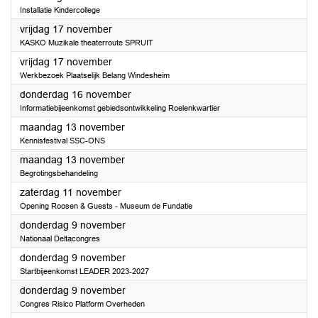
Installatie Kindercollege
2023
vrijdag 17 november
KASKO Muzikale theaterroute SPRUIT
2023
vrijdag 17 november
Werkbezoek Plaatselijk Belang Windesheim
2023
donderdag 16 november
Informatiebijeenkomst gebiedsontwikkeling Roelenkwartier
2023
maandag 13 november
Kennisfestival SSC-ONS
2023
maandag 13 november
Begrotingsbehandeling
2023
zaterdag 11 november
Opening Roosen & Guests - Museum de Fundatie
2023
donderdag 9 november
Nationaal Deltacongres
2023
donderdag 9 november
Startbijeenkomst LEADER 2023-2027
2023
donderdag 9 november
Congres Risico Platform Overheden