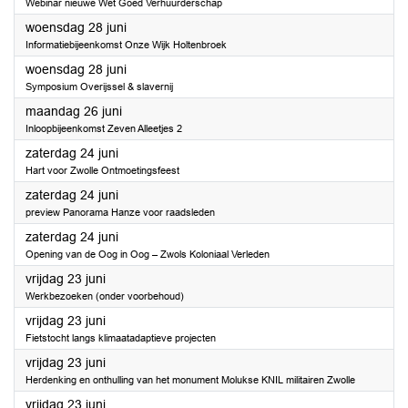
Webinar nieuwe Wet Goed Verhuurderschap
2023
woensdag 28 juni
Informatiebijeenkomst Onze Wijk Holtenbroek
2023
woensdag 28 juni
Symposium Overijssel & slavernij
2023
maandag 26 juni
Inloopbijeenkomst Zeven Alleetjes 2
2023
zaterdag 24 juni
Hart voor Zwolle Ontmoetingsfeest
2023
zaterdag 24 juni
preview Panorama Hanze voor raadsleden
2023
zaterdag 24 juni
Opening van de Oog in Oog – Zwols Koloniaal Verleden
2023
vrijdag 23 juni
Werkbezoeken (onder voorbehoud)
2023
vrijdag 23 juni
Fietstocht langs klimaatadaptieve projecten
2023
vrijdag 23 juni
Herdenking en onthulling van het monument Molukse KNIL militairen Zwolle
2023
vrijdag 23 juni