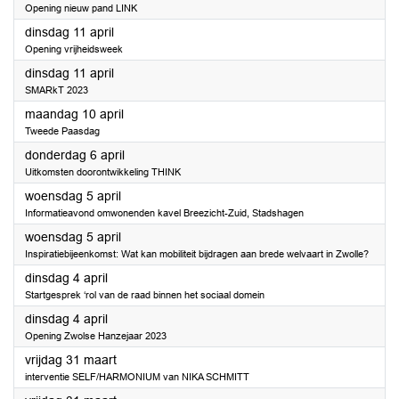
Opening nieuw pand LINK
2023
dinsdag 11 april
Opening vrijheidsweek
2023
dinsdag 11 april
SMARkT 2023
2023
maandag 10 april
Tweede Paasdag
2023
donderdag 6 april
Uitkomsten doorontwikkeling THINK
2023
woensdag 5 april
Informatieavond omwonenden kavel Breezicht-Zuid, Stadshagen
2023
woensdag 5 april
Inspiratiebijeenkomst: Wat kan mobiliteit bijdragen aan brede welvaart in Zwolle?
2023
dinsdag 4 april
Startgesprek ‘rol van de raad binnen het sociaal domein
2023
dinsdag 4 april
Opening Zwolse Hanzejaar 2023
2023
vrijdag 31 maart
interventie SELF/HARMONIUM van NIKA SCHMITT