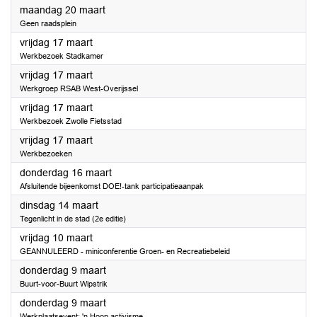
2023
maandag 20 maart
Geen raadsplein
2023
vrijdag 17 maart
Werkbezoek Stadkamer
2023
vrijdag 17 maart
Werkgroep RSAB West-Overijssel
2023
vrijdag 17 maart
Werkbezoek Zwolle Fietsstad
2023
vrijdag 17 maart
Werkbezoeken
2023
donderdag 16 maart
Afsluitende bijeenkomst DOE!-tank participatieaanpak
2023
dinsdag 14 maart
Tegenlicht in de stad (2e editie)
2023
vrijdag 10 maart
GEANNULEERD - miniconferentie Groen- en Recreatiebeleid
2023
donderdag 9 maart
Buurt-voor-Buurt Wipstrik
2023
donderdag 9 maart
Werkplaatsevent: 'n Hoop activisme