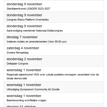
2023
donderdag 9 november
Startbijeenkomst LEADER 2023-2027
2023
donderdag 9 november
Congres Risico Platform Overheden
2023
donderdag 9 november
Aankondiging veertiende Nationaal Deltacongres
2023
dinsdag 7 november
Indienen moties en amendementen (Voor 09.00 uur)
2023
zaterdag 4 november
Zwolse Klimaatdag
2023
donderdag 2 november
Deltaplan Congres
2023
woensdag 1 november
Regionale bijeenkomst VNG over Lokale publieke omroepen: essentieel voor de
lokale democratie
2023
woensdag 1 november
Uitnodiging Symposium Community Art Zwolle
2023
woensdag 1 november
Beantwoording schriftelijke vragen
2023
dinsdag 31 oktober