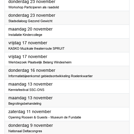
2023
donderdag 23 november
Workshop Participeren als raadslid
2023
donderdag 23 november
Stadsdialoog Gezond Gewicht
2023
maandag 20 november
Installatie Kindercollege
2023
vrijdag 17 november
KASKO Muzikale theaterroute SPRUIT
2023
vrijdag 17 november
Werkbezoek Plaatselijk Belang Windesheim
2023
donderdag 16 november
Informatiebijeenkomst gebiedsontwikkeling Roelenkwartier
2023
maandag 13 november
Kennisfestival SSC-ONS
2023
maandag 13 november
Begrotingsbehandeling
2023
zaterdag 11 november
Opening Roosen & Guests - Museum de Fundatie
2023
donderdag 9 november
Nationaal Deltacongres