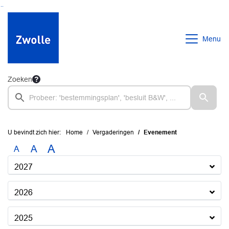
Ga naar de inhoud van deze pagina
Ga naar het zoeken
Ga naar het menu
Menu
Zoeken
U bevindt zich hier:
Home
Vergaderingen
Evenement
A
A
A
2027
2026
2025