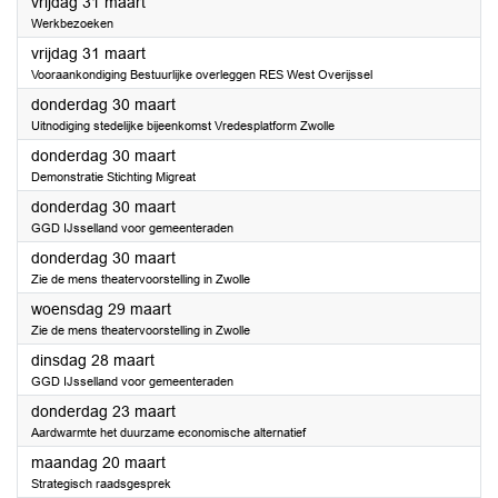
2023
vrijdag 31 maart
Werkbezoeken
2023
vrijdag 31 maart
Vooraankondiging Bestuurlijke overleggen RES West Overijssel
2023
donderdag 30 maart
Uitnodiging stedelijke bijeenkomst Vredesplatform Zwolle
2023
donderdag 30 maart
Demonstratie Stichting Migreat
2023
donderdag 30 maart
GGD IJsselland voor gemeenteraden
2023
donderdag 30 maart
Zie de mens theatervoorstelling in Zwolle
2023
woensdag 29 maart
Zie de mens theatervoorstelling in Zwolle
2023
dinsdag 28 maart
GGD IJsselland voor gemeenteraden
2023
donderdag 23 maart
Aardwarmte het duurzame economische alternatief
2023
maandag 20 maart
Strategisch raadsgesprek