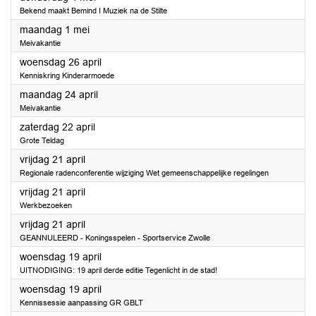
Bekend maakt Bemind I Muziek na de Stilte
2023
maandag 1 mei
Meivakantie
2023
woensdag 26 april
Kenniskring Kinderarmoede
2023
maandag 24 april
Meivakantie
2023
zaterdag 22 april
Grote Teldag
2023
vrijdag 21 april
Regionale radenconferentie wijziging Wet gemeenschappelijke regelingen
2023
vrijdag 21 april
Werkbezoeken
2023
vrijdag 21 april
GEANNULEERD - Koningsspelen - Sportservice Zwolle
2023
woensdag 19 april
UITNODIGING: 19 april derde editie Tegenlicht in de stad!
2023
woensdag 19 april
Kennissessie aanpassing GR GBLT