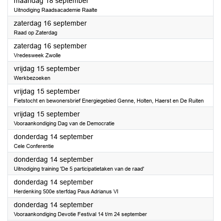
2023
maandag 18 september
Uitnodiging Raadsacademie Raalte
2023
zaterdag 16 september
Raad op Zaterdag
2023
zaterdag 16 september
Vredesweek Zwolle
2023
vrijdag 15 september
Werkbezoeken
2023
vrijdag 15 september
Fietstocht en bewonersbrief Energiegebied Genne, Holten, Haerst en De Ruiten
2023
vrijdag 15 september
Vooraankondiging Dag van de Democratie
2023
donderdag 14 september
Cele Conferentie
2023
donderdag 14 september
Uitnodiging training 'De 5 participatietaken van de raad'
2023
donderdag 14 september
Herdenking 500e sterfdag Paus Adrianus VI
2023
donderdag 14 september
Vooraankondiging Devotie Festival 14 t/m 24 september