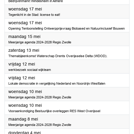
Bedrijvenmarkt Windesheim in Almere
2023
woensdag 17 mei
Tegenlicht in de Stad: license to eat!
2023
woensdag 17 mei
Opening Tentoonstelling Ontwerpprijsvraag Biobased en Natuurinclusief Bouwen
2023
maandag 15 mei
Meerjarige agenda 2024-2028 Regio Zwolle
2023
zaterdag 13 mei
Themabijeenkomst Waterschap Drents Overijsselse Delta (WDOD).
2023
vrijdag 12 mei
werkbezoek sociaal wijkteam
2023
vrijdag 12 mei
Lokale democratie in vergelijking Nederland en Noordrijn-Westfalen
2023
woensdag 10 mei
Meerjarige agenda 2024-2028 Regio Zwolle
2023
woensdag 10 mei
Vooraankondiging Bestuurlijke overleggen RES West Overijssel
2023
maandag 8 mei
Meerjarige agenda 2024-2028 Regio Zwolle
2023
donderdag 4 mei