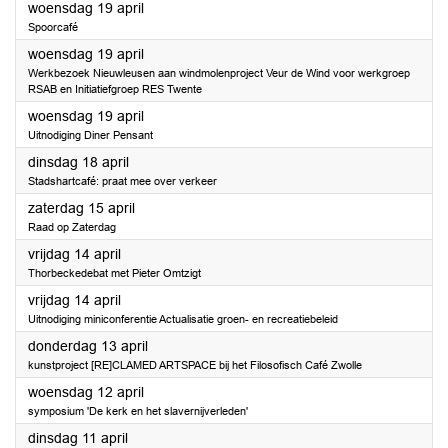
2023
woensdag 19 april
Spoorcafé
2023
woensdag 19 april
Werkbezoek Nieuwleusen aan windmolenproject Veur de Wind voor werkgroep
RSAB en Initiatiefgroep RES Twente
2023
woensdag 19 april
Uitnodiging Diner Pensant
2023
dinsdag 18 april
Stadshartcafé: praat mee over verkeer
2023
zaterdag 15 april
Raad op Zaterdag
2023
vrijdag 14 april
Thorbeckedebat met Pieter Omtzigt
2023
vrijdag 14 april
Uitnodiging miniconferentie Actualisatie groen- en recreatiebeleid
2023
donderdag 13 april
kunstproject [RE]CLAMED ARTSPACE bij het Filosofisch Café Zwolle
2023
woensdag 12 april
symposium 'De kerk en het slavernijverleden'
2023
dinsdag 11 april