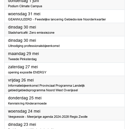
2023
donderdag 1 juni
Podium Climate Campus
2023
woensdag 31 mei
GEANNULEERD - Feestelijke lancering Gebiedsvisie Noorderkwartier
2023
dinsdag 30 mei
Stadshartcafé: Zero emissiezone
2023
dinsdag 30 mei
Uitnodiging professionalsbijeenkomst
2023
maandag 29 mei
Tweede Pinksterdag
2023
zaterdag 27 mei
opening expositie ENERGY
2023
vrijdag 26 mei
Informatiebijeenkomst Provinciaal Programma Landelijk
gebied/gebiedsprogramma Noord West Overijssel
2023
donderdag 25 mei
Kenniskring Kinderarmoede
2023
woensdag 24 mei
Veegsessie - Meerjarige agenda 2024-2028 Regio Zwolle
2023
dinsdag 23 mei