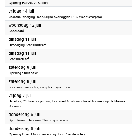
Opening Hanze Art Station
2023
vrijdag 14 juli
Vooraankondiging Bestuurlijke overleggen RES West Overijssel
2023
woensdag 12 juli
Spoorcafé
2023
dinsdag 11 juli
Uitnodiging Stadshartcafé
2023
dinsdag 11 juli
Stadshartcafé
2023
zaterdag 8 juli
Opening Stadsoase
2023
zaterdag 8 juli
Leerzame wandeling complexe systemen
2023
vrijdag 7 juli
Uitreiking ‘Ontwerpprijsvraag biobased & natuurinclusief bouwen’ op de Nieuwe
Veemarkt
2023
donderdag 6 juli
Bijeenkomst Nationaal Slavernijmuseum
2023
donderdag 6 juli
Opening Open Monumentendag door Vriendenloterij