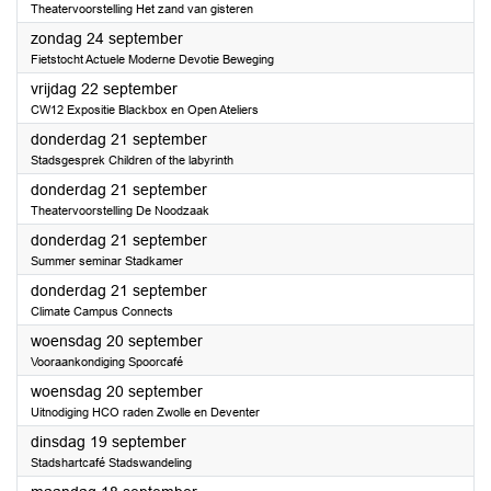
Theatervoorstelling Het zand van gisteren
2023
zondag 24 september
Fietstocht Actuele Moderne Devotie Beweging
2023
vrijdag 22 september
CW12 Expositie Blackbox en Open Ateliers
2023
donderdag 21 september
Stadsgesprek Children of the labyrinth
2023
donderdag 21 september
Theatervoorstelling De Noodzaak
2023
donderdag 21 september
Summer seminar Stadkamer
2023
donderdag 21 september
Climate Campus Connects
2023
woensdag 20 september
Vooraankondiging Spoorcafé
2023
woensdag 20 september
Uitnodiging HCO raden Zwolle en Deventer
2023
dinsdag 19 september
Stadshartcafé Stadswandeling