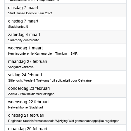
2023
dinsdag 7 maart
Start Hanze Devotie Jaar 2023
2023
dinsdag 7 maart
Stadshartcafé
2023
zaterdag 4 maart
Smart city conferentie
2023
woensdag 1 maart
Kennisconferentie Kernenergie – Thorium – SMR
2023
maandag 27 februari
Voorjaarsvakantie
2023
vrijdag 24 februari
Stille tocht ‘Vrede & Toekomst’ uit solidariteit voor Oekraïne
2023
donderdag 23 februari
ZAKM - Provinciale verkiezingen
2023
woensdag 22 februari
Netwerkborrel Stadshart
2023
dinsdag 21 februari
Regionale raadsinformatiesessie Wijziging Wet gemeenschappelijke regelingen
2023
maandag 20 februari