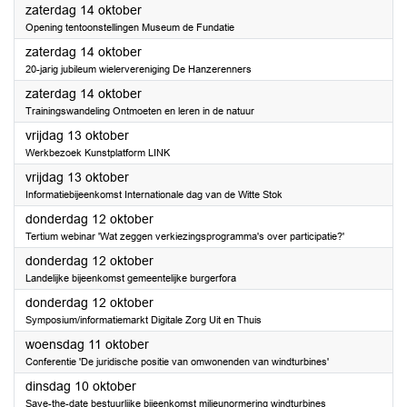
2023
zaterdag 14 oktober
Opening tentoonstellingen Museum de Fundatie
2023
zaterdag 14 oktober
20-jarig jubileum wielervereniging De Hanzerenners
2023
zaterdag 14 oktober
Trainingswandeling Ontmoeten en leren in de natuur
2023
vrijdag 13 oktober
Werkbezoek Kunstplatform LINK
2023
vrijdag 13 oktober
Informatiebijeenkomst Internationale dag van de Witte Stok
2023
donderdag 12 oktober
Tertium webinar 'Wat zeggen verkiezingsprogramma's over participatie?'
2023
donderdag 12 oktober
Landelijke bijeenkomst gemeentelijke burgerfora
2023
donderdag 12 oktober
Symposium/informatiemarkt Digitale Zorg Uit en Thuis
2023
woensdag 11 oktober
Conferentie 'De juridische positie van omwonenden van windturbines'
2023
dinsdag 10 oktober
Save-the-date bestuurlijke bijeenkomst milieunormering windturbines