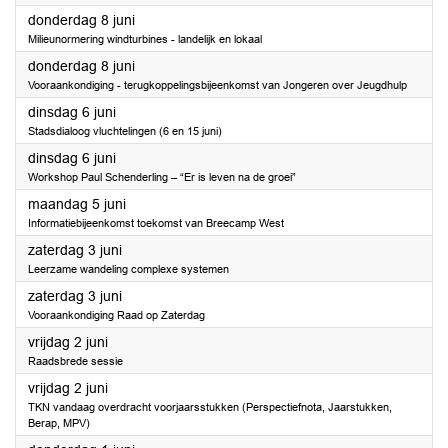
2023
donderdag 8 juni
Milieunormering windturbines - landelijk en lokaal
2023
donderdag 8 juni
Vooraankondiging - terugkoppelingsbijeenkomst van Jongeren over Jeugdhulp
2023
dinsdag 6 juni
Stadsdialoog vluchtelingen (6 en 15 juni)
2023
dinsdag 6 juni
Workshop Paul Schenderling – “Er is leven na de groei”
2023
maandag 5 juni
Informatiebijeenkomst toekomst van Breecamp West
2023
zaterdag 3 juni
Leerzame wandeling complexe systemen
2023
zaterdag 3 juni
Vooraankondiging Raad op Zaterdag
2023
vrijdag 2 juni
Raadsbrede sessie
2023
vrijdag 2 juni
TKN vandaag overdracht voorjaarsstukken (Perspectiefnota, Jaarstukken,
Berap, MPV)