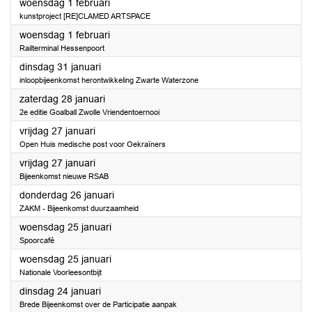
2023
woensdag 1 februari
kunstproject [RE]CLAMED ARTSPACE
2023
woensdag 1 februari
Railterminal Hessenpoort
2023
dinsdag 31 januari
inloopbijeenkomst herontwikkeling Zwarte Waterzone
2023
zaterdag 28 januari
2e editie Goalball Zwolle Vriendentoernooi
2023
vrijdag 27 januari
Open Huis medische post voor Oekraïners
2023
vrijdag 27 januari
Bijeenkomst nieuwe RSAB
2023
donderdag 26 januari
ZAKM - Bijeenkomst duurzaamheid
2023
woensdag 25 januari
Spoorcafé
2023
woensdag 25 januari
Nationale Voorleesontbijt
2023
dinsdag 24 januari
Brede Bijeenkomst over de Participatie aanpak