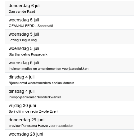
2023
donderdag 6 juli
Dag van de Raad
2023
woensdag 5 juli
GEANNULEERD - Spoorcafé
2023
woensdag 5 juli
Lezing 'Oog in oog'
2023
woensdag 5 juli
Starthandeling Koggepark
2023
woensdag 5 juli
Indienen moties en amendementen voorjaarsstukken
2023
dinsdag 4 juli
Bijeenkomst woordvoerders sociaal domein
2023
dinsdag 4 juli
Inloopbijeenkomst Noorderkwartier
2023
vrijdag 30 juni
Springtij-in-de-regio-Zwolle Event
2023
donderdag 29 juni
preview Panorama Hanze voor raadsleden
2023
woensdag 28 juni