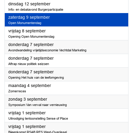
2023
dinsdag 12 september
Info- en debatavond Burgerparticipatie
2023
zaterdag 9 september
Open Monumentendag
2023
vrijdag 8 september
Opening Open Monumentendag
2023
donderdag 7 september
Avondwandeling vrijetijdseconomie Vechtdal Marketing
2023
donderdag 7 september
Aftrap nieuw politiek seizoen
2023
donderdag 7 september
Opening Het huis van de leefomgeving
2023
maandag 4 september
Zomerreces
2023
zondag 3 september
Symposium Van verval naar vernieuwing
2023
vrijdag 1 september
Uitnodiging tentoonstelling Sense of Place
2023
vrijdag 1 september
Bijeenkomst RSAB RES West-Overijssel