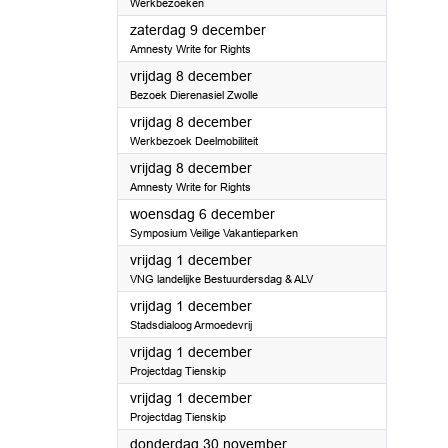
Werkbezoeken
2023
zaterdag 9 december
Amnesty Write for Rights
2023
vrijdag 8 december
Bezoek Dierenasiel Zwolle
2023
vrijdag 8 december
Werkbezoek Deelmobiliteit
2023
vrijdag 8 december
Amnesty Write for Rights
2023
woensdag 6 december
Symposium Veilige Vakantieparken
2023
vrijdag 1 december
VNG landelijke Bestuurdersdag & ALV
2023
vrijdag 1 december
Stadsdialoog Armoedevrij
2023
vrijdag 1 december
Projectdag Tienskip
2023
vrijdag 1 december
Projectdag Tienskip
2023
donderdag 30 november