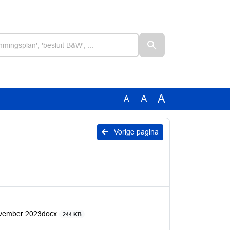
A
A
A
Vorige pagina
ovember 2023docx
244 KB