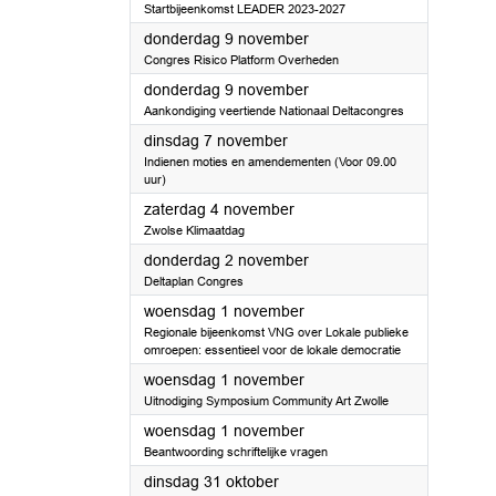
Startbijeenkomst LEADER 2023-2027
2023
donderdag 9 november
Congres Risico Platform Overheden
2023
donderdag 9 november
Aankondiging veertiende Nationaal Deltacongres
2023
dinsdag 7 november
Indienen moties en amendementen (Voor 09.00
uur)
2023
zaterdag 4 november
Zwolse Klimaatdag
2023
donderdag 2 november
Deltaplan Congres
2023
woensdag 1 november
Regionale bijeenkomst VNG over Lokale publieke
omroepen: essentieel voor de lokale democratie
2023
woensdag 1 november
Uitnodiging Symposium Community Art Zwolle
2023
woensdag 1 november
Beantwoording schriftelijke vragen
2023
dinsdag 31 oktober