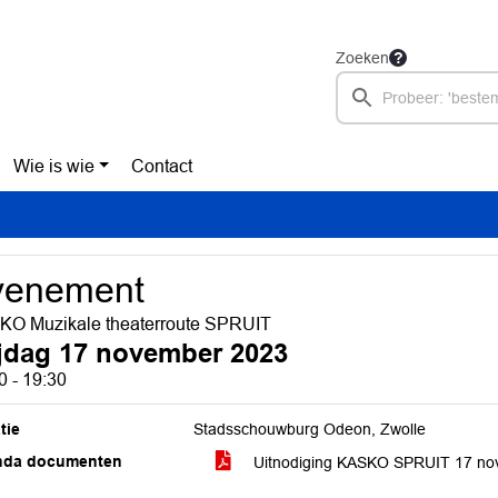
Zoeken
Wie is wie
Contact
venement
O Muzikale theaterroute SPRUIT
ijdag 17 november 2023
0 - 19:30
tie
Stadsschouwburg Odeon, Zwolle
nda documenten
Uitnodiging KASKO SPRUIT 17 n