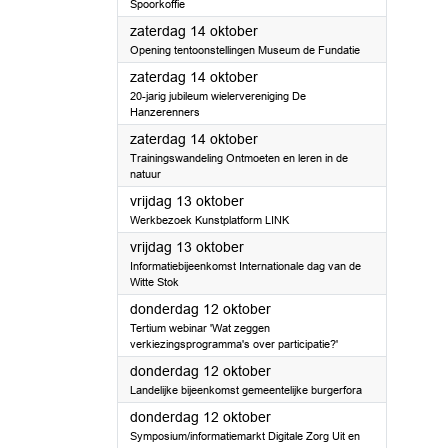
Spoorkoffie
2023
zaterdag 14 oktober
Opening tentoonstellingen Museum de Fundatie
2023
zaterdag 14 oktober
20-jarig jubileum wielervereniging De
Hanzerenners
2023
zaterdag 14 oktober
Trainingswandeling Ontmoeten en leren in de
natuur
2023
vrijdag 13 oktober
Werkbezoek Kunstplatform LINK
2023
vrijdag 13 oktober
Informatiebijeenkomst Internationale dag van de
Witte Stok
2023
donderdag 12 oktober
Tertium webinar 'Wat zeggen
verkiezingsprogramma's over participatie?'
2023
donderdag 12 oktober
Landelijke bijeenkomst gemeentelijke burgerfora
2023
donderdag 12 oktober
Symposium/informatiemarkt Digitale Zorg Uit en