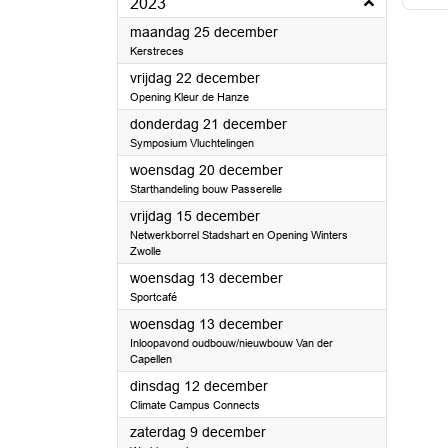
2023
2023
maandag 25 december
Kerstreces
2023
vrijdag 22 december
Opening Kleur de Hanze
2023
donderdag 21 december
Symposium Vluchtelingen
2023
woensdag 20 december
Starthandeling bouw Passerelle
2023
vrijdag 15 december
Netwerkborrel Stadshart en Opening Winters
Zwolle
2023
woensdag 13 december
Sportcafé
2023
woensdag 13 december
Inloopavond oudbouw/nieuwbouw Van der
Capellen
2023
dinsdag 12 december
Climate Campus Connects
2023
zaterdag 9 december