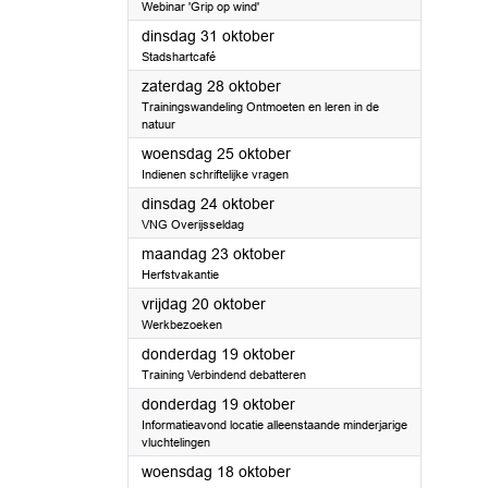
Webinar 'Grip op wind'
2023
dinsdag 31 oktober
Stadshartcafé
2023
zaterdag 28 oktober
Trainingswandeling Ontmoeten en leren in de
natuur
2023
woensdag 25 oktober
Indienen schriftelijke vragen
2023
dinsdag 24 oktober
VNG Overijsseldag
2023
maandag 23 oktober
Herfstvakantie
2023
vrijdag 20 oktober
Werkbezoeken
2023
donderdag 19 oktober
Training Verbindend debatteren
2023
donderdag 19 oktober
Informatieavond locatie alleenstaande minderjarige
vluchtelingen
2023
woensdag 18 oktober