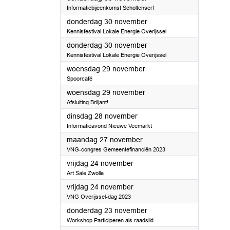
Informatiebijeenkomst Scholtenserf
2023
donderdag 30 november
Kennisfestival Lokale Energie Overijssel
2023
donderdag 30 november
Kennisfestival Lokale Energie Overijssel
2023
woensdag 29 november
Spoorcafé
2023
woensdag 29 november
Afsluiting Briljant!
2023
dinsdag 28 november
Informatieavond Nieuwe Veemarkt
2023
maandag 27 november
VNG-congres Gemeentefinanciën 2023
2023
vrijdag 24 november
Art Sale Zwolle
2023
vrijdag 24 november
VNG Overijssel-dag 2023
2023
donderdag 23 november
Workshop Participeren als raadslid