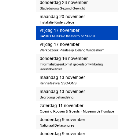
2023
donderdag 23 november
Stadsdialoog Gezond Gewicht
2023
maandag 20 november
Installatie Kindercollege
2023
vrijdag 17 november
KASKO Muzikale theaterroute SPRUIT
2023
vrijdag 17 november
Werkbezoek Plaatselijk Belang Windesheim
2023
donderdag 16 november
Informatiebijeenkomst gebiedsontwikkeling
Roelenkwartier
2023
maandag 13 november
Kennisfestival SSC-ONS
2023
maandag 13 november
Begrotingsbehandeling
2023
zaterdag 11 november
Opening Roosen & Guests - Museum de Fundatie
2023
donderdag 9 november
Nationaal Deltacongres
2023
donderdag 9 november