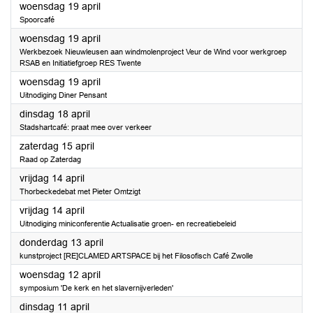
2023
woensdag 19 april
Spoorcafé
2023
woensdag 19 april
Werkbezoek Nieuwleusen aan windmolenproject Veur de Wind voor werkgroep
RSAB en Initiatiefgroep RES Twente
2023
woensdag 19 april
Uitnodiging Diner Pensant
2023
dinsdag 18 april
Stadshartcafé: praat mee over verkeer
2023
zaterdag 15 april
Raad op Zaterdag
2023
vrijdag 14 april
Thorbeckedebat met Pieter Omtzigt
2023
vrijdag 14 april
Uitnodiging miniconferentie Actualisatie groen- en recreatiebeleid
2023
donderdag 13 april
kunstproject [RE]CLAMED ARTSPACE bij het Filosofisch Café Zwolle
2023
woensdag 12 april
symposium 'De kerk en het slavernijverleden'
2023
dinsdag 11 april