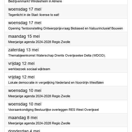
Bedrijvenmarkt Windesheim in Almere
2023
woensdag 17 mei
Tegenlicht in de Stad: license to eat!
2023
woensdag 17 mei
Opening Tentoonstelling Ontwerpprijsvraag Biobased en Natuurinclusief Bouwen
2023
maandag 15 mei
Meerjarige agenda 2024-2028 Regio Zwolle
2023
zaterdag 13 mei
Themabijeenkomst Waterschap Drents Overijsselse Delta (WDOD).
2023
vrijdag 12 mei
werkbezoek sociaal wijkteam
2023
vrijdag 12 mei
Lokale democratie in vergelijking Nederland en Noordrijn-Westfalen
2023
woensdag 10 mei
Meerjarige agenda 2024-2028 Regio Zwolle
2023
woensdag 10 mei
Vooraankondiging Bestuurlijke overleggen RES West Overijssel
2023
maandag 8 mei
Meerjarige agenda 2024-2028 Regio Zwolle
2023
donderdag 4 mei