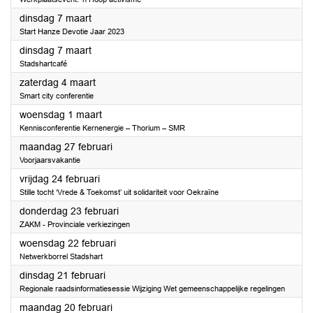
2023
dinsdag 7 maart
Start Hanze Devotie Jaar 2023
2023
dinsdag 7 maart
Stadshartcafé
2023
zaterdag 4 maart
Smart city conferentie
2023
woensdag 1 maart
Kennisconferentie Kernenergie – Thorium – SMR
2023
maandag 27 februari
Voorjaarsvakantie
2023
vrijdag 24 februari
Stille tocht ‘Vrede & Toekomst’ uit solidariteit voor Oekraïne
2023
donderdag 23 februari
ZAKM - Provinciale verkiezingen
2023
woensdag 22 februari
Netwerkborrel Stadshart
2023
dinsdag 21 februari
Regionale raadsinformatiesessie Wijziging Wet gemeenschappelijke regelingen
2023
maandag 20 februari