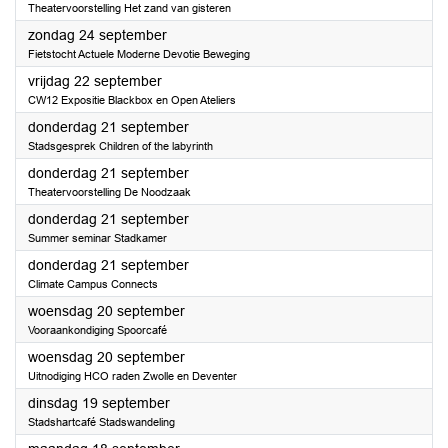
Theatervoorstelling Het zand van gisteren
2023
zondag 24 september
Fietstocht Actuele Moderne Devotie Beweging
2023
vrijdag 22 september
CW12 Expositie Blackbox en Open Ateliers
2023
donderdag 21 september
Stadsgesprek Children of the labyrinth
2023
donderdag 21 september
Theatervoorstelling De Noodzaak
2023
donderdag 21 september
Summer seminar Stadkamer
2023
donderdag 21 september
Climate Campus Connects
2023
woensdag 20 september
Vooraankondiging Spoorcafé
2023
woensdag 20 september
Uitnodiging HCO raden Zwolle en Deventer
2023
dinsdag 19 september
Stadshartcafé Stadswandeling