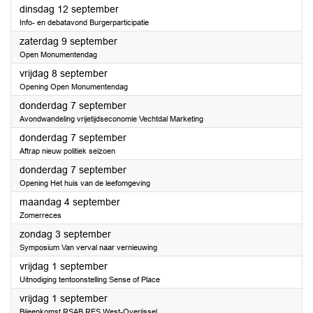
2023
dinsdag 12 september
Info- en debatavond Burgerparticipatie
2023
zaterdag 9 september
Open Monumentendag
2023
vrijdag 8 september
Opening Open Monumentendag
2023
donderdag 7 september
Avondwandeling vrijetijdseconomie Vechtdal Marketing
2023
donderdag 7 september
Aftrap nieuw politiek seizoen
2023
donderdag 7 september
Opening Het huis van de leefomgeving
2023
maandag 4 september
Zomerreces
2023
zondag 3 september
Symposium Van verval naar vernieuwing
2023
vrijdag 1 september
Uitnodiging tentoonstelling Sense of Place
2023
vrijdag 1 september
Bijeenkomst RSAB RES West-Overijssel