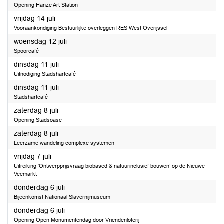
Opening Hanze Art Station
2023
vrijdag 14 juli
Vooraankondiging Bestuurlijke overleggen RES West Overijssel
2023
woensdag 12 juli
Spoorcafé
2023
dinsdag 11 juli
Uitnodiging Stadshartcafé
2023
dinsdag 11 juli
Stadshartcafé
2023
zaterdag 8 juli
Opening Stadsoase
2023
zaterdag 8 juli
Leerzame wandeling complexe systemen
2023
vrijdag 7 juli
Uitreiking ‘Ontwerpprijsvraag biobased & natuurinclusief bouwen’ op de Nieuwe
Veemarkt
2023
donderdag 6 juli
Bijeenkomst Nationaal Slavernijmuseum
2023
donderdag 6 juli
Opening Open Monumentendag door Vriendenloterij