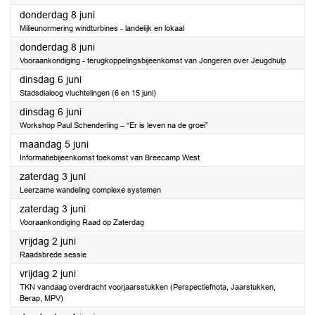
2023
donderdag 8 juni
Milieunormering windturbines - landelijk en lokaal
2023
donderdag 8 juni
Vooraankondiging - terugkoppelingsbijeenkomst van Jongeren over Jeugdhulp
2023
dinsdag 6 juni
Stadsdialoog vluchtelingen (6 en 15 juni)
2023
dinsdag 6 juni
Workshop Paul Schenderling – “Er is leven na de groei”
2023
maandag 5 juni
Informatiebijeenkomst toekomst van Breecamp West
2023
zaterdag 3 juni
Leerzame wandeling complexe systemen
2023
zaterdag 3 juni
Vooraankondiging Raad op Zaterdag
2023
vrijdag 2 juni
Raadsbrede sessie
2023
vrijdag 2 juni
TKN vandaag overdracht voorjaarsstukken (Perspectiefnota, Jaarstukken,
Berap, MPV)