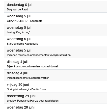
2023
donderdag 6 juli
Dag van de Raad
2023
woensdag 5 juli
GEANNULEERD - Spoorcafé
2023
woensdag 5 juli
Lezing 'Oog in oog'
2023
woensdag 5 juli
Starthandeling Koggepark
2023
woensdag 5 juli
Indienen moties en amendementen voorjaarsstukken
2023
dinsdag 4 juli
Bijeenkomst woordvoerders sociaal domein
2023
dinsdag 4 juli
Inloopbijeenkomst Noorderkwartier
2023
vrijdag 30 juni
Springtij-in-de-regio-Zwolle Event
2023
donderdag 29 juni
preview Panorama Hanze voor raadsleden
2023
woensdag 28 juni