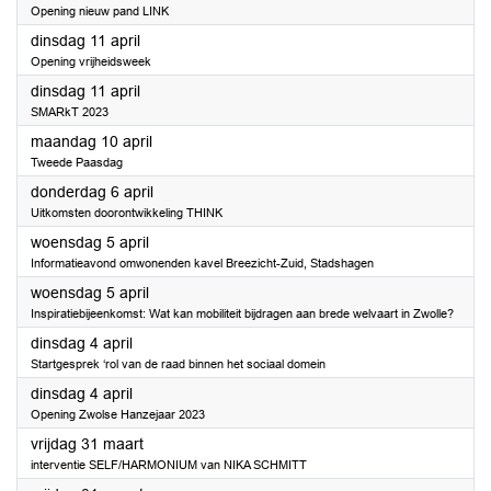
Opening nieuw pand LINK
2023
dinsdag 11 april
Opening vrijheidsweek
2023
dinsdag 11 april
SMARkT 2023
2023
maandag 10 april
Tweede Paasdag
2023
donderdag 6 april
Uitkomsten doorontwikkeling THINK
2023
woensdag 5 april
Informatieavond omwonenden kavel Breezicht-Zuid, Stadshagen
2023
woensdag 5 april
Inspiratiebijeenkomst: Wat kan mobiliteit bijdragen aan brede welvaart in Zwolle?
2023
dinsdag 4 april
Startgesprek ‘rol van de raad binnen het sociaal domein
2023
dinsdag 4 april
Opening Zwolse Hanzejaar 2023
2023
vrijdag 31 maart
interventie SELF/HARMONIUM van NIKA SCHMITT