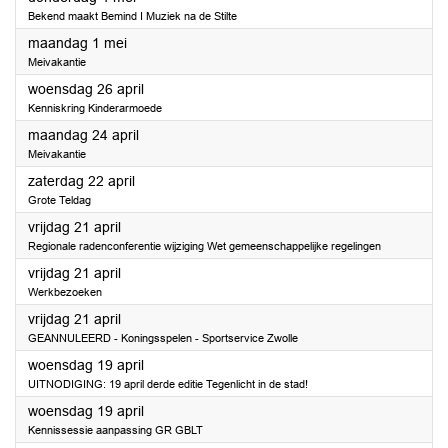
Bekend maakt Bemind I Muziek na de Stilte
2023
maandag 1 mei
Meivakantie
2023
woensdag 26 april
Kenniskring Kinderarmoede
2023
maandag 24 april
Meivakantie
2023
zaterdag 22 april
Grote Teldag
2023
vrijdag 21 april
Regionale radenconferentie wijziging Wet gemeenschappelijke regelingen
2023
vrijdag 21 april
Werkbezoeken
2023
vrijdag 21 april
GEANNULEERD - Koningsspelen - Sportservice Zwolle
2023
woensdag 19 april
UITNODIGING: 19 april derde editie Tegenlicht in de stad!
2023
woensdag 19 april
Kennissessie aanpassing GR GBLT