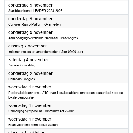
2023
donderdag 9 november
Startbijeenkomst LEADER 2023-2027
2023
donderdag 9 november
Congres Risico Platform Overheden
2023
donderdag 9 november
Aankondiging veertiende Nationaal Deltacongres
2023
dinsdag 7 november
Indienen moties en amendementen (Voor 09.00 uur)
2023
zaterdag 4 november
Zwolse Klimaatdag
2023
donderdag 2 november
Deltaplan Congres
2023
woensdag 1 november
Regionale bijeenkomst VNG over Lokale publieke omroepen: essentieel voor de
lokale democratie
2023
woensdag 1 november
Uitnodiging Symposium Community Art Zwolle
2023
woensdag 1 november
Beantwoording schriftelijke vragen
2023
dinsdag 31 oktober