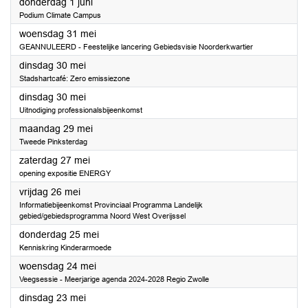
2023
donderdag 1 juni
Podium Climate Campus
2023
woensdag 31 mei
GEANNULEERD - Feestelijke lancering Gebiedsvisie Noorderkwartier
2023
dinsdag 30 mei
Stadshartcafé: Zero emissiezone
2023
dinsdag 30 mei
Uitnodiging professionalsbijeenkomst
2023
maandag 29 mei
Tweede Pinksterdag
2023
zaterdag 27 mei
opening expositie ENERGY
2023
vrijdag 26 mei
Informatiebijeenkomst Provinciaal Programma Landelijk
gebied/gebiedsprogramma Noord West Overijssel
2023
donderdag 25 mei
Kenniskring Kinderarmoede
2023
woensdag 24 mei
Veegsessie - Meerjarige agenda 2024-2028 Regio Zwolle
2023
dinsdag 23 mei