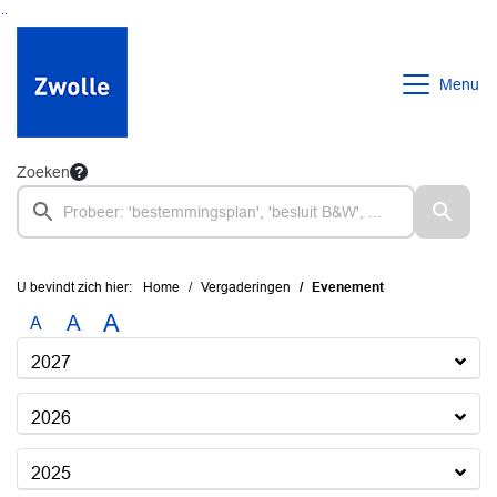
Ga naar de inhoud van deze pagina
Ga naar het zoeken
Ga naar het menu
Menu
Zoeken
U bevindt zich hier:
Home
Vergaderingen
Evenement
A
A
A
2027
2026
2025