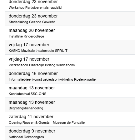
2023
donderdag 23 november
Workshop Participeren als raadslid
2023
donderdag 23 november
Stadsdialoog Gezond Gewicht
2023
maandag 20 november
Installatie Kindercollege
2023
vrijdag 17 november
KASKO Muzikale theaterroute SPRUIT
2023
vrijdag 17 november
Werkbezoek Plaatselijk Belang Windesheim
2023
donderdag 16 november
Informatiebijeenkomst gebiedsontwikkeling Roelenkwartier
2023
maandag 13 november
Kennisfestival SSC-ONS
2023
maandag 13 november
Begrotingsbehandeling
2023
zaterdag 11 november
Opening Roosen & Guests - Museum de Fundatie
2023
donderdag 9 november
Nationaal Deltacongres