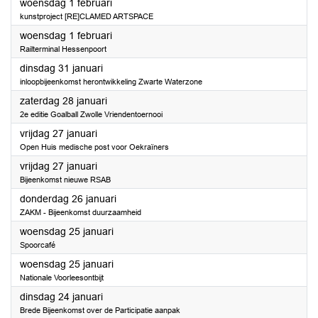
2023
woensdag 1 februari
kunstproject [RE]CLAMED ARTSPACE
2023
woensdag 1 februari
Railterminal Hessenpoort
2023
dinsdag 31 januari
inloopbijeenkomst herontwikkeling Zwarte Waterzone
2023
zaterdag 28 januari
2e editie Goalball Zwolle Vriendentoernooi
2023
vrijdag 27 januari
Open Huis medische post voor Oekraïners
2023
vrijdag 27 januari
Bijeenkomst nieuwe RSAB
2023
donderdag 26 januari
ZAKM - Bijeenkomst duurzaamheid
2023
woensdag 25 januari
Spoorcafé
2023
woensdag 25 januari
Nationale Voorleesontbijt
2023
dinsdag 24 januari
Brede Bijeenkomst over de Participatie aanpak