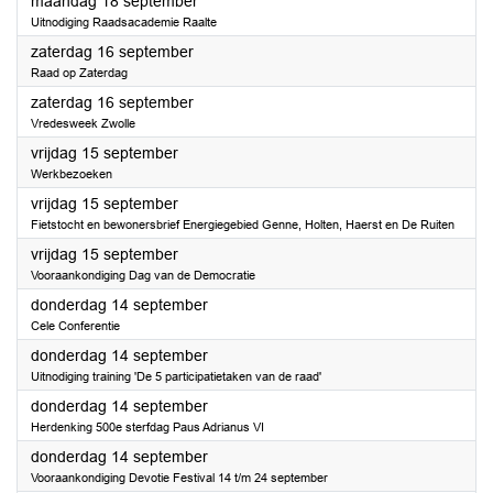
2023
maandag 18 september
Uitnodiging Raadsacademie Raalte
2023
zaterdag 16 september
Raad op Zaterdag
2023
zaterdag 16 september
Vredesweek Zwolle
2023
vrijdag 15 september
Werkbezoeken
2023
vrijdag 15 september
Fietstocht en bewonersbrief Energiegebied Genne, Holten, Haerst en De Ruiten
2023
vrijdag 15 september
Vooraankondiging Dag van de Democratie
2023
donderdag 14 september
Cele Conferentie
2023
donderdag 14 september
Uitnodiging training 'De 5 participatietaken van de raad'
2023
donderdag 14 september
Herdenking 500e sterfdag Paus Adrianus VI
2023
donderdag 14 september
Vooraankondiging Devotie Festival 14 t/m 24 september