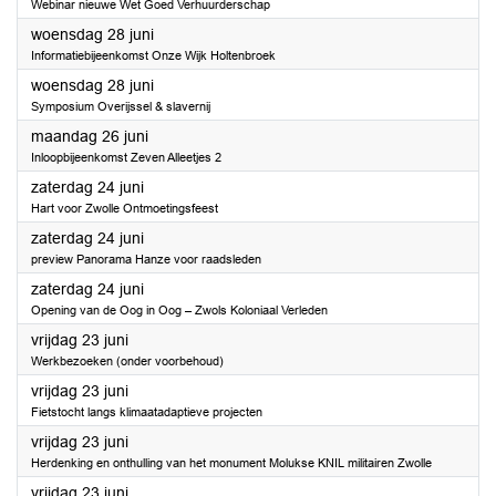
Webinar nieuwe Wet Goed Verhuurderschap
2023
woensdag 28 juni
Informatiebijeenkomst Onze Wijk Holtenbroek
2023
woensdag 28 juni
Symposium Overijssel & slavernij
2023
maandag 26 juni
Inloopbijeenkomst Zeven Alleetjes 2
2023
zaterdag 24 juni
Hart voor Zwolle Ontmoetingsfeest
2023
zaterdag 24 juni
preview Panorama Hanze voor raadsleden
2023
zaterdag 24 juni
Opening van de Oog in Oog – Zwols Koloniaal Verleden
2023
vrijdag 23 juni
Werkbezoeken (onder voorbehoud)
2023
vrijdag 23 juni
Fietstocht langs klimaatadaptieve projecten
2023
vrijdag 23 juni
Herdenking en onthulling van het monument Molukse KNIL militairen Zwolle
2023
vrijdag 23 juni