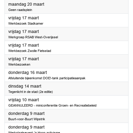
2023
maandag 20 maart
Geen raadsplein
2023
vrijdag 17 maart
Werkbezoek Stadkamer
2023
vrijdag 17 maart
Werkgroep RSAB West-Overijssel
2023
vrijdag 17 maart
Werkbezoek Zwolle Fietsstad
2023
vrijdag 17 maart
Werkbezoeken
2023
donderdag 16 maart
Afsluitende bijeenkomst DOE!-tank participatieaanpak
2023
dinsdag 14 maart
Tegenlicht in de stad (2e editie)
2023
vrijdag 10 maart
GEANNULEERD - miniconferentie Groen- en Recreatiebeleid
2023
donderdag 9 maart
Buurt-voor-Buurt Wipstrik
2023
donderdag 9 maart
Werkplaatsevent: 'n Hoop activisme