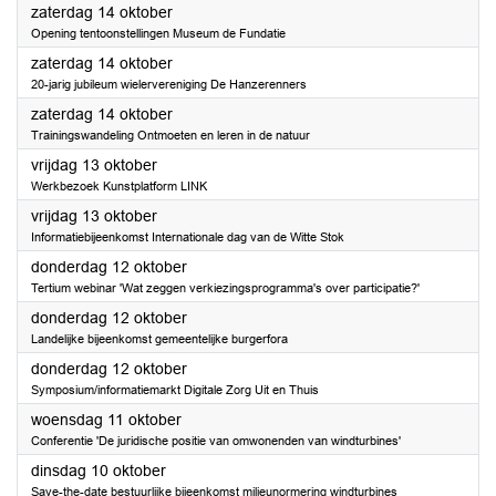
2023
zaterdag 14 oktober
Opening tentoonstellingen Museum de Fundatie
2023
zaterdag 14 oktober
20-jarig jubileum wielervereniging De Hanzerenners
2023
zaterdag 14 oktober
Trainingswandeling Ontmoeten en leren in de natuur
2023
vrijdag 13 oktober
Werkbezoek Kunstplatform LINK
2023
vrijdag 13 oktober
Informatiebijeenkomst Internationale dag van de Witte Stok
2023
donderdag 12 oktober
Tertium webinar 'Wat zeggen verkiezingsprogramma's over participatie?'
2023
donderdag 12 oktober
Landelijke bijeenkomst gemeentelijke burgerfora
2023
donderdag 12 oktober
Symposium/informatiemarkt Digitale Zorg Uit en Thuis
2023
woensdag 11 oktober
Conferentie 'De juridische positie van omwonenden van windturbines'
2023
dinsdag 10 oktober
Save-the-date bestuurlijke bijeenkomst milieunormering windturbines