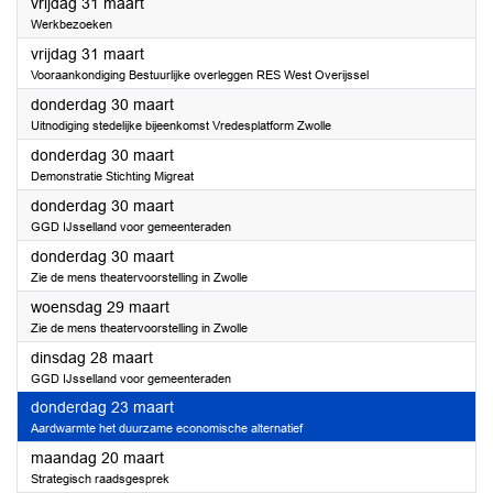
2023
vrijdag 31 maart
Werkbezoeken
2023
vrijdag 31 maart
Vooraankondiging Bestuurlijke overleggen RES West Overijssel
2023
donderdag 30 maart
Uitnodiging stedelijke bijeenkomst Vredesplatform Zwolle
2023
donderdag 30 maart
Demonstratie Stichting Migreat
2023
donderdag 30 maart
GGD IJsselland voor gemeenteraden
2023
donderdag 30 maart
Zie de mens theatervoorstelling in Zwolle
2023
woensdag 29 maart
Zie de mens theatervoorstelling in Zwolle
2023
dinsdag 28 maart
GGD IJsselland voor gemeenteraden
2023
donderdag 23 maart
Aardwarmte het duurzame economische alternatief
2023
maandag 20 maart
Strategisch raadsgesprek