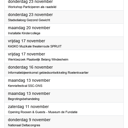
2023
donderdag 23 november
Workshop Participeren als raadslid
2023
donderdag 23 november
Stadsdialoog Gezond Gewicht
2023
maandag 20 november
Installatie Kindercollege
2023
vrijdag 17 november
KASKO Muzikale theaterroute SPRUIT
2023
vrijdag 17 november
Werkbezoek Plaatselijk Belang Windesheim
2023
donderdag 16 november
Informatiebijeenkomst gebiedsontwikkeling Roelenkwartier
2023
maandag 13 november
Kennisfestival SSC-ONS
2023
maandag 13 november
Begrotingsbehandeling
2023
zaterdag 11 november
Opening Roosen & Guests - Museum de Fundatie
2023
donderdag 9 november
Nationaal Deltacongres