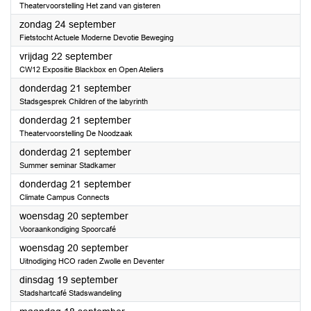
Theatervoorstelling Het zand van gisteren
2023
zondag 24 september
Fietstocht Actuele Moderne Devotie Beweging
2023
vrijdag 22 september
CW12 Expositie Blackbox en Open Ateliers
2023
donderdag 21 september
Stadsgesprek Children of the labyrinth
2023
donderdag 21 september
Theatervoorstelling De Noodzaak
2023
donderdag 21 september
Summer seminar Stadkamer
2023
donderdag 21 september
Climate Campus Connects
2023
woensdag 20 september
Vooraankondiging Spoorcafé
2023
woensdag 20 september
Uitnodiging HCO raden Zwolle en Deventer
2023
dinsdag 19 september
Stadshartcafé Stadswandeling