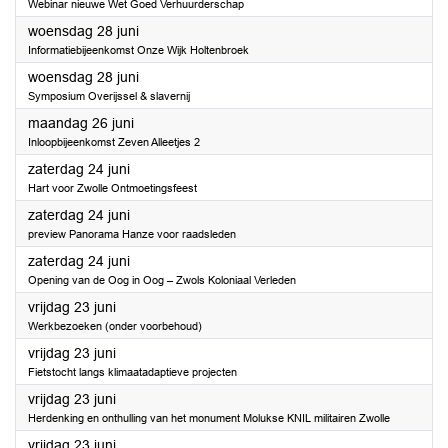
Webinar nieuwe Wet Goed Verhuurderschap
2023
woensdag 28 juni
Informatiebijeenkomst Onze Wijk Holtenbroek
2023
woensdag 28 juni
Symposium Overijssel & slavernij
2023
maandag 26 juni
Inloopbijeenkomst Zeven Alleetjes 2
2023
zaterdag 24 juni
Hart voor Zwolle Ontmoetingsfeest
2023
zaterdag 24 juni
preview Panorama Hanze voor raadsleden
2023
zaterdag 24 juni
Opening van de Oog in Oog – Zwols Koloniaal Verleden
2023
vrijdag 23 juni
Werkbezoeken (onder voorbehoud)
2023
vrijdag 23 juni
Fietstocht langs klimaatadaptieve projecten
2023
vrijdag 23 juni
Herdenking en onthulling van het monument Molukse KNIL militairen Zwolle
2023
vrijdag 23 juni