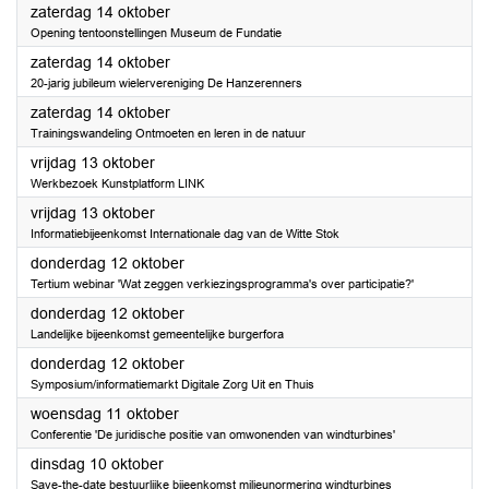
2023
zaterdag 14 oktober
Opening tentoonstellingen Museum de Fundatie
2023
zaterdag 14 oktober
20-jarig jubileum wielervereniging De Hanzerenners
2023
zaterdag 14 oktober
Trainingswandeling Ontmoeten en leren in de natuur
2023
vrijdag 13 oktober
Werkbezoek Kunstplatform LINK
2023
vrijdag 13 oktober
Informatiebijeenkomst Internationale dag van de Witte Stok
2023
donderdag 12 oktober
Tertium webinar 'Wat zeggen verkiezingsprogramma's over participatie?'
2023
donderdag 12 oktober
Landelijke bijeenkomst gemeentelijke burgerfora
2023
donderdag 12 oktober
Symposium/informatiemarkt Digitale Zorg Uit en Thuis
2023
woensdag 11 oktober
Conferentie 'De juridische positie van omwonenden van windturbines'
2023
dinsdag 10 oktober
Save-the-date bestuurlijke bijeenkomst milieunormering windturbines