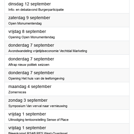
2023
dinsdag 12 september
Info- en debatavond Burgerparticipatie
2023
zaterdag 9 september
Open Monumentendag
2023
vrijdag 8 september
Opening Open Monumentendag
2023
donderdag 7 september
Avondwandeling vrijetijdseconomie Vechtdal Marketing
2023
donderdag 7 september
Aftrap nieuw politiek seizoen
2023
donderdag 7 september
Opening Het huis van de leefomgeving
2023
maandag 4 september
Zomerreces
2023
zondag 3 september
Symposium Van verval naar vernieuwing
2023
vrijdag 1 september
Uitnodiging tentoonstelling Sense of Place
2023
vrijdag 1 september
Bijeenkomst RSAB RES West-Overijssel