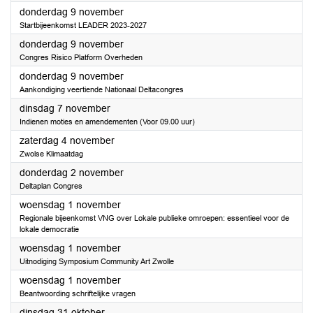
2023
donderdag 9 november
Startbijeenkomst LEADER 2023-2027
2023
donderdag 9 november
Congres Risico Platform Overheden
2023
donderdag 9 november
Aankondiging veertiende Nationaal Deltacongres
2023
dinsdag 7 november
Indienen moties en amendementen (Voor 09.00 uur)
2023
zaterdag 4 november
Zwolse Klimaatdag
2023
donderdag 2 november
Deltaplan Congres
2023
woensdag 1 november
Regionale bijeenkomst VNG over Lokale publieke omroepen: essentieel voor de
lokale democratie
2023
woensdag 1 november
Uitnodiging Symposium Community Art Zwolle
2023
woensdag 1 november
Beantwoording schriftelijke vragen
2023
dinsdag 31 oktober