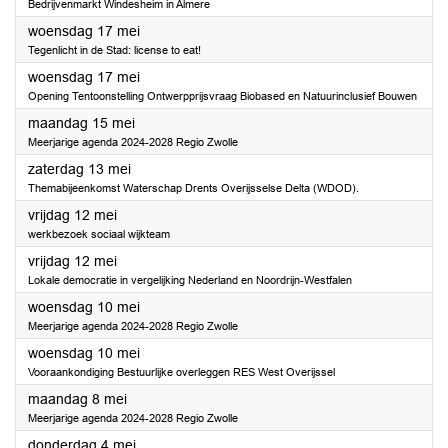
Bedrijvenmarkt Windesheim in Almere
2023
woensdag 17 mei
Tegenlicht in de Stad: license to eat!
2023
woensdag 17 mei
Opening Tentoonstelling Ontwerpprijsvraag Biobased en Natuurinclusief Bouwen
2023
maandag 15 mei
Meerjarige agenda 2024-2028 Regio Zwolle
2023
zaterdag 13 mei
Themabijeenkomst Waterschap Drents Overijsselse Delta (WDOD).
2023
vrijdag 12 mei
werkbezoek sociaal wijkteam
2023
vrijdag 12 mei
Lokale democratie in vergelijking Nederland en Noordrijn-Westfalen
2023
woensdag 10 mei
Meerjarige agenda 2024-2028 Regio Zwolle
2023
woensdag 10 mei
Vooraankondiging Bestuurlijke overleggen RES West Overijssel
2023
maandag 8 mei
Meerjarige agenda 2024-2028 Regio Zwolle
2023
donderdag 4 mei