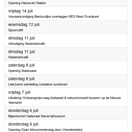
Opening Hanze Art Station
2023
vrijdag 14 juli
Vooraankondiging Bestuurlijke overleggen RES West Overijssel
2023
woensdag 12 juli
Spoorcafé
2023
dinsdag 11 juli
Uitnodiging Stadshartcafé
2023
dinsdag 11 juli
Stadshartcafé
2023
zaterdag 8 juli
Opening Stadsoase
2023
zaterdag 8 juli
Leerzame wandeling complexe systemen
2023
vrijdag 7 juli
Uitreiking ‘Ontwerpprijsvraag biobased & natuurinclusief bouwen’ op de Nieuwe
Veemarkt
2023
donderdag 6 juli
Bijeenkomst Nationaal Slavernijmuseum
2023
donderdag 6 juli
Opening Open Monumentendag door Vriendenloterij