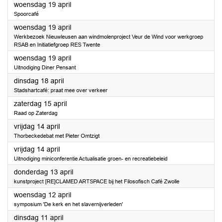
2023
woensdag 19 april
Spoorcafé
2023
woensdag 19 april
Werkbezoek Nieuwleusen aan windmolenproject Veur de Wind voor werkgroep
RSAB en Initiatiefgroep RES Twente
2023
woensdag 19 april
Uitnodiging Diner Pensant
2023
dinsdag 18 april
Stadshartcafé: praat mee over verkeer
2023
zaterdag 15 april
Raad op Zaterdag
2023
vrijdag 14 april
Thorbeckedebat met Pieter Omtzigt
2023
vrijdag 14 april
Uitnodiging miniconferentie Actualisatie groen- en recreatiebeleid
2023
donderdag 13 april
kunstproject [RE]CLAMED ARTSPACE bij het Filosofisch Café Zwolle
2023
woensdag 12 april
symposium 'De kerk en het slavernijverleden'
2023
dinsdag 11 april