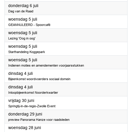
2023
donderdag 6 juli
Dag van de Raad
2023
woensdag 5 juli
GEANNULEERD - Spoorcafé
2023
woensdag 5 juli
Lezing 'Oog in oog'
2023
woensdag 5 juli
Starthandeling Koggepark
2023
woensdag 5 juli
Indienen moties en amendementen voorjaarsstukken
2023
dinsdag 4 juli
Bijeenkomst woordvoerders sociaal domein
2023
dinsdag 4 juli
Inloopbijeenkomst Noorderkwartier
2023
vrijdag 30 juni
Springtij-in-de-regio-Zwolle Event
2023
donderdag 29 juni
preview Panorama Hanze voor raadsleden
2023
woensdag 28 juni