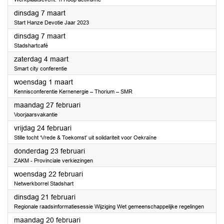
2023
dinsdag 7 maart
Start Hanze Devotie Jaar 2023
2023
dinsdag 7 maart
Stadshartcafé
2023
zaterdag 4 maart
Smart city conferentie
2023
woensdag 1 maart
Kennisconferentie Kernenergie – Thorium – SMR
2023
maandag 27 februari
Voorjaarsvakantie
2023
vrijdag 24 februari
Stille tocht ‘Vrede & Toekomst’ uit solidariteit voor Oekraïne
2023
donderdag 23 februari
ZAKM - Provinciale verkiezingen
2023
woensdag 22 februari
Netwerkborrel Stadshart
2023
dinsdag 21 februari
Regionale raadsinformatiesessie Wijziging Wet gemeenschappelijke regelingen
2023
maandag 20 februari