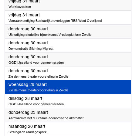
2023
vrijdag 31 maart
Werkbezoeken
2023
vrijdag 31 maart
Vooraankondiging Bestuurlijke overleggen RES West Overijssel
2023
donderdag 30 maart
Uitnodiging stedelijke bijeenkomst Vredesplatform Zwolle
2023
donderdag 30 maart
Demonstratie Stichting Migreat
2023
donderdag 30 maart
GGD IJsselland voor gemeenteraden
2023
donderdag 30 maart
Zie de mens theatervoorstelling in Zwolle
2023
woensdag 29 maart
Zie de mens theatervoorstelling in Zwolle
2023
dinsdag 28 maart
GGD IJsselland voor gemeenteraden
2023
donderdag 23 maart
Aardwarmte het duurzame economische alternatief
2023
maandag 20 maart
Strategisch raadsgesprek