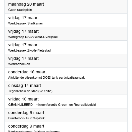
2023
maandag 20 maart
Geen raadsplein
2023
vrijdag 17 maart
Werkbezoek Stadkamer
2023
vrijdag 17 maart
Werkgroep RSAB West-Overijssel
2023
vrijdag 17 maart
Werkbezoek Zwolle Fietsstad
2023
vrijdag 17 maart
Werkbezoeken
2023
donderdag 16 maart
Afsluitende bijeenkomst DOE!-tank participatieaanpak
2023
dinsdag 14 maart
Tegenlicht in de stad (2e editie)
2023
vrijdag 10 maart
GEANNULEERD - miniconferentie Groen- en Recreatiebeleid
2023
donderdag 9 maart
Buurt-voor-Buurt Wipstrik
2023
donderdag 9 maart
Werkplaatsevent: 'n Hoop activisme