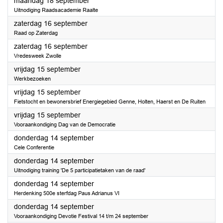
2023
maandag 18 september
Uitnodiging Raadsacademie Raalte
2023
zaterdag 16 september
Raad op Zaterdag
2023
zaterdag 16 september
Vredesweek Zwolle
2023
vrijdag 15 september
Werkbezoeken
2023
vrijdag 15 september
Fietstocht en bewonersbrief Energiegebied Genne, Holten, Haerst en De Ruiten
2023
vrijdag 15 september
Vooraankondiging Dag van de Democratie
2023
donderdag 14 september
Cele Conferentie
2023
donderdag 14 september
Uitnodiging training 'De 5 participatietaken van de raad'
2023
donderdag 14 september
Herdenking 500e sterfdag Paus Adrianus VI
2023
donderdag 14 september
Vooraankondiging Devotie Festival 14 t/m 24 september