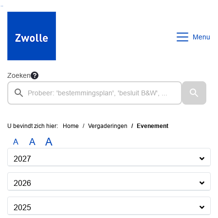
Ga naar de inhoud van deze pagina
Ga naar het zoeken
Ga naar het menu
Menu
Zoeken
U bevindt zich hier:
Home
Vergaderingen
Evenement
A
A
A
2027
2026
2025