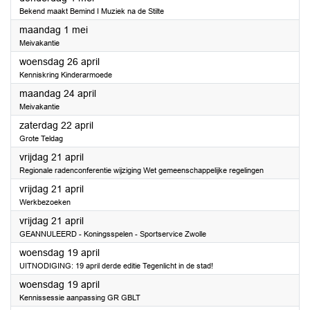
Bekend maakt Bemind I Muziek na de Stilte
2023
maandag 1 mei
Meivakantie
2023
woensdag 26 april
Kenniskring Kinderarmoede
2023
maandag 24 april
Meivakantie
2023
zaterdag 22 april
Grote Teldag
2023
vrijdag 21 april
Regionale radenconferentie wijziging Wet gemeenschappelijke regelingen
2023
vrijdag 21 april
Werkbezoeken
2023
vrijdag 21 april
GEANNULEERD - Koningsspelen - Sportservice Zwolle
2023
woensdag 19 april
UITNODIGING: 19 april derde editie Tegenlicht in de stad!
2023
woensdag 19 april
Kennissessie aanpassing GR GBLT