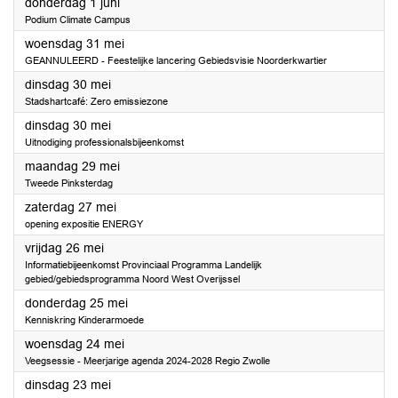
2023
donderdag 1 juni
Podium Climate Campus
2023
woensdag 31 mei
GEANNULEERD - Feestelijke lancering Gebiedsvisie Noorderkwartier
2023
dinsdag 30 mei
Stadshartcafé: Zero emissiezone
2023
dinsdag 30 mei
Uitnodiging professionalsbijeenkomst
2023
maandag 29 mei
Tweede Pinksterdag
2023
zaterdag 27 mei
opening expositie ENERGY
2023
vrijdag 26 mei
Informatiebijeenkomst Provinciaal Programma Landelijk
gebied/gebiedsprogramma Noord West Overijssel
2023
donderdag 25 mei
Kenniskring Kinderarmoede
2023
woensdag 24 mei
Veegsessie - Meerjarige agenda 2024-2028 Regio Zwolle
2023
dinsdag 23 mei