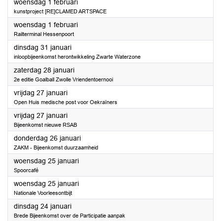
2023
woensdag 1 februari
kunstproject [RE]CLAMED ARTSPACE
2023
woensdag 1 februari
Railterminal Hessenpoort
2023
dinsdag 31 januari
inloopbijeenkomst herontwikkeling Zwarte Waterzone
2023
zaterdag 28 januari
2e editie Goalball Zwolle Vriendentoernooi
2023
vrijdag 27 januari
Open Huis medische post voor Oekraïners
2023
vrijdag 27 januari
Bijeenkomst nieuwe RSAB
2023
donderdag 26 januari
ZAKM - Bijeenkomst duurzaamheid
2023
woensdag 25 januari
Spoorcafé
2023
woensdag 25 januari
Nationale Voorleesontbijt
2023
dinsdag 24 januari
Brede Bijeenkomst over de Participatie aanpak