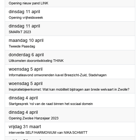
Opening nieuw pand LINK
2023
dinsdag 11 april
Opening vrijheidsweek
2023
dinsdag 11 april
SMARkT 2023
2023
maandag 10 april
Tweede Paasdag
2023
donderdag 6 april
Uitkomsten doorontwikkeling THINK
2023
woensdag 5 april
Informatieavond omwonenden kavel Breezicht-Zuid, Stadshagen
2023
woensdag 5 april
Inspiratiebijeenkomst: Wat kan mobiliteit bijdragen aan brede welvaart in Zwolle?
2023
dinsdag 4 april
Startgesprek ‘rol van de raad binnen het sociaal domein
2023
dinsdag 4 april
Opening Zwolse Hanzejaar 2023
2023
vrijdag 31 maart
interventie SELF/HARMONIUM van NIKA SCHMITT