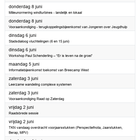
2023
donderdag 8 juni
Milieunormering windturbines - landelijk en lokaal
2023
donderdag 8 juni
Vooraankondiging - terugkoppelingsbijeenkomst van Jongeren over Jeugdhulp
2023
dinsdag 6 juni
Stadsdialoog vluchtelingen (6 en 15 juni)
2023
dinsdag 6 juni
Workshop Paul Schenderling – “Er is leven na de groei”
2023
maandag 5 juni
Informatiebijeenkomst toekomst van Breecamp West
2023
zaterdag 3 juni
Leerzame wandeling complexe systemen
2023
zaterdag 3 juni
Vooraankondiging Raad op Zaterdag
2023
vrijdag 2 juni
Raadsbrede sessie
2023
vrijdag 2 juni
TKN vandaag overdracht voorjaarsstukken (Perspectiefnota, Jaarstukken,
Berap, MPV)