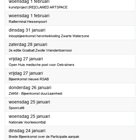
2023
woensdag 1 februari
kunstproject [RE]CLAMED ARTSPACE
2023
woensdag 1 februari
Railterminal Hessenpoort
2023
dinsdag 31 januari
inloopbijeenkomst herontwikkeling Zwarte Waterzone
2023
zaterdag 28 januari
2e editie Goalball Zwolle Vriendentoernooi
2023
vrijdag 27 januari
Open Huis medische post voor Oekraïners
2023
vrijdag 27 januari
Bijeenkomst nieuwe RSAB
2023
donderdag 26 januari
ZAKM - Bijeenkomst duurzaamheid
2023
woensdag 25 januari
Spoorcafé
2023
woensdag 25 januari
Nationale Voorleesontbijt
2023
dinsdag 24 januari
Brede Bijeenkomst over de Participatie aanpak