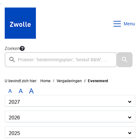
Ga naar de inhoud van deze pagina
Ga naar het zoeken
Ga naar het menu
Menu
Zoeken
U bevindt zich hier:
Home
Vergaderingen
Evenement
A
A
A
2027
2026
2025