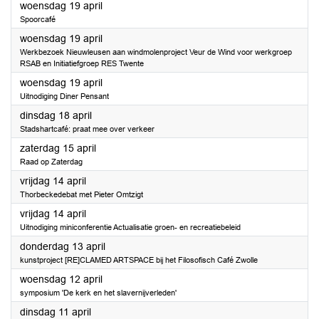
2023
woensdag 19 april
Spoorcafé
2023
woensdag 19 april
Werkbezoek Nieuwleusen aan windmolenproject Veur de Wind voor werkgroep
RSAB en Initiatiefgroep RES Twente
2023
woensdag 19 april
Uitnodiging Diner Pensant
2023
dinsdag 18 april
Stadshartcafé: praat mee over verkeer
2023
zaterdag 15 april
Raad op Zaterdag
2023
vrijdag 14 april
Thorbeckedebat met Pieter Omtzigt
2023
vrijdag 14 april
Uitnodiging miniconferentie Actualisatie groen- en recreatiebeleid
2023
donderdag 13 april
kunstproject [RE]CLAMED ARTSPACE bij het Filosofisch Café Zwolle
2023
woensdag 12 april
symposium 'De kerk en het slavernijverleden'
2023
dinsdag 11 april