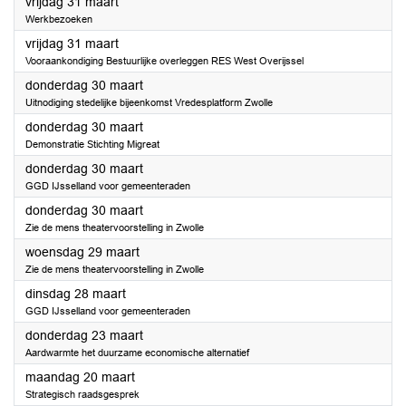
2023
vrijdag 31 maart
Werkbezoeken
2023
vrijdag 31 maart
Vooraankondiging Bestuurlijke overleggen RES West Overijssel
2023
donderdag 30 maart
Uitnodiging stedelijke bijeenkomst Vredesplatform Zwolle
2023
donderdag 30 maart
Demonstratie Stichting Migreat
2023
donderdag 30 maart
GGD IJsselland voor gemeenteraden
2023
donderdag 30 maart
Zie de mens theatervoorstelling in Zwolle
2023
woensdag 29 maart
Zie de mens theatervoorstelling in Zwolle
2023
dinsdag 28 maart
GGD IJsselland voor gemeenteraden
2023
donderdag 23 maart
Aardwarmte het duurzame economische alternatief
2023
maandag 20 maart
Strategisch raadsgesprek