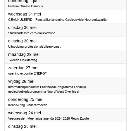
2023
donderdag 1 juni
Podium Climate Campus
2023
woensdag 31 mei
GEANNULEERD - Feestelijke lancering Gebiedsvisie Noorderkwartier
2023
dinsdag 30 mei
Stadshartcafé: Zero emissiezone
2023
dinsdag 30 mei
Uitnodiging professionalsbijeenkomst
2023
maandag 29 mei
Tweede Pinksterdag
2023
zaterdag 27 mei
opening expositie ENERGY
2023
vrijdag 26 mei
Informatiebijeenkomst Provinciaal Programma Landelijk
gebied/gebiedsprogramma Noord West Overijssel
2023
donderdag 25 mei
Kenniskring Kinderarmoede
2023
woensdag 24 mei
Veegsessie - Meerjarige agenda 2024-2028 Regio Zwolle
2023
dinsdag 23 mei