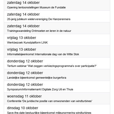
2023
zaterdag 14 oktober
Opening tentoonstellingen Museum de Fundatie
2023
zaterdag 14 oktober
20-jarig jubileum wielervereniging De Hanzerenners
2023
zaterdag 14 oktober
Trainingswandeling Ontmoeten en leren in de natuur
2023
vrijdag 13 oktober
Werkbezoek Kunstplatform LINK
2023
vrijdag 13 oktober
Informatiebijeenkomst Internationale dag van de Witte Stok
2023
donderdag 12 oktober
Tertium webinar 'Wat zeggen verkiezingsprogramma's over participatie?'
2023
donderdag 12 oktober
Landelijke bijeenkomst gemeentelijke burgerfora
2023
donderdag 12 oktober
Symposium/informatiemarkt Digitale Zorg Uit en Thuis
2023
woensdag 11 oktober
Conferentie 'De juridische positie van omwonenden van windturbines'
2023
dinsdag 10 oktober
Save-the-date bestuurlijke bijeenkomst milieunormering windturbines