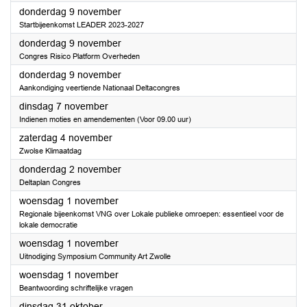
2023
donderdag 9 november
Startbijeenkomst LEADER 2023-2027
2023
donderdag 9 november
Congres Risico Platform Overheden
2023
donderdag 9 november
Aankondiging veertiende Nationaal Deltacongres
2023
dinsdag 7 november
Indienen moties en amendementen (Voor 09.00 uur)
2023
zaterdag 4 november
Zwolse Klimaatdag
2023
donderdag 2 november
Deltaplan Congres
2023
woensdag 1 november
Regionale bijeenkomst VNG over Lokale publieke omroepen: essentieel voor de
lokale democratie
2023
woensdag 1 november
Uitnodiging Symposium Community Art Zwolle
2023
woensdag 1 november
Beantwoording schriftelijke vragen
2023
dinsdag 31 oktober