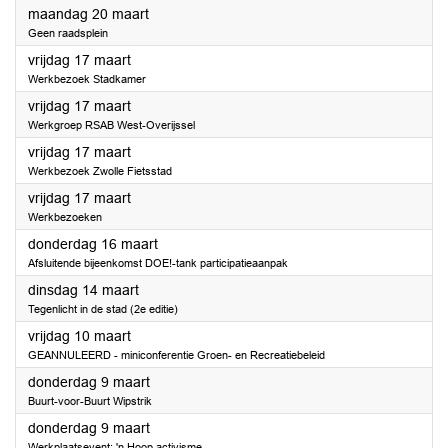
2023
maandag 20 maart
Geen raadsplein
2023
vrijdag 17 maart
Werkbezoek Stadkamer
2023
vrijdag 17 maart
Werkgroep RSAB West-Overijssel
2023
vrijdag 17 maart
Werkbezoek Zwolle Fietsstad
2023
vrijdag 17 maart
Werkbezoeken
2023
donderdag 16 maart
Afsluitende bijeenkomst DOE!-tank participatieaanpak
2023
dinsdag 14 maart
Tegenlicht in de stad (2e editie)
2023
vrijdag 10 maart
GEANNULEERD - miniconferentie Groen- en Recreatiebeleid
2023
donderdag 9 maart
Buurt-voor-Buurt Wipstrik
2023
donderdag 9 maart
Werkplaatsevent: 'n Hoop activisme