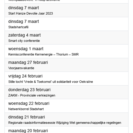
2023
dinsdag 7 maart
Start Hanze Devotie Jaar 2023
2023
dinsdag 7 maart
Stadshartcafé
2023
zaterdag 4 maart
Smart city conferentie
2023
woensdag 1 maart
Kennisconferentie Kernenergie – Thorium – SMR
2023
maandag 27 februari
Voorjaarsvakantie
2023
vrijdag 24 februari
Stille tocht ‘Vrede & Toekomst’ uit solidariteit voor Oekraïne
2023
donderdag 23 februari
ZAKM - Provinciale verkiezingen
2023
woensdag 22 februari
Netwerkborrel Stadshart
2023
dinsdag 21 februari
Regionale raadsinformatiesessie Wijziging Wet gemeenschappelijke regelingen
2023
maandag 20 februari