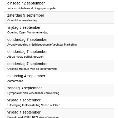
2023
dinsdag 12 september
Info- en debatavond Burgerparticipatie
2023
zaterdag 9 september
Open Monumentendag
2023
vrijdag 8 september
Opening Open Monumentendag
2023
donderdag 7 september
Avondwandeling vrijetijdseconomie Vechtdal Marketing
2023
donderdag 7 september
Aftrap nieuw politiek seizoen
2023
donderdag 7 september
Opening Het huis van de leefomgeving
2023
maandag 4 september
Zomerreces
2023
zondag 3 september
Symposium Van verval naar vernieuwing
2023
vrijdag 1 september
Uitnodiging tentoonstelling Sense of Place
2023
vrijdag 1 september
Bijeenkomst RSAB RES West-Overijssel