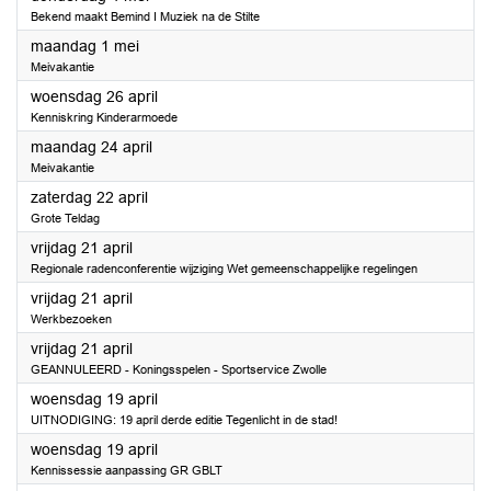
Bekend maakt Bemind I Muziek na de Stilte
2023
maandag 1 mei
Meivakantie
2023
woensdag 26 april
Kenniskring Kinderarmoede
2023
maandag 24 april
Meivakantie
2023
zaterdag 22 april
Grote Teldag
2023
vrijdag 21 april
Regionale radenconferentie wijziging Wet gemeenschappelijke regelingen
2023
vrijdag 21 april
Werkbezoeken
2023
vrijdag 21 april
GEANNULEERD - Koningsspelen - Sportservice Zwolle
2023
woensdag 19 april
UITNODIGING: 19 april derde editie Tegenlicht in de stad!
2023
woensdag 19 april
Kennissessie aanpassing GR GBLT