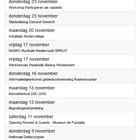
2023
donderdag 23 november
Workshop Participeren als raadslid
2023
donderdag 23 november
Stadsdialoog Gezond Gewicht
2023
maandag 20 november
Installatie Kindercollege
2023
vrijdag 17 november
KASKO Muzikale theaterroute SPRUIT
2023
vrijdag 17 november
Werkbezoek Plaatselijk Belang Windesheim
2023
donderdag 16 november
Informatiebijeenkomst gebiedsontwikkeling Roelenkwartier
2023
maandag 13 november
Kennisfestival SSC-ONS
2023
maandag 13 november
Begrotingsbehandeling
2023
zaterdag 11 november
Opening Roosen & Guests - Museum de Fundatie
2023
donderdag 9 november
Nationaal Deltacongres