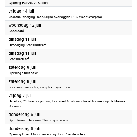
Opening Hanze Art Station
2023
vrijdag 14 juli
Vooraankondiging Bestuurlijke overleggen RES West Overijssel
2023
woensdag 12 juli
Spoorcafé
2023
dinsdag 11 juli
Uitnodiging Stadshartcafé
2023
dinsdag 11 juli
Stadshartcafé
2023
zaterdag 8 juli
Opening Stadsoase
2023
zaterdag 8 juli
Leerzame wandeling complexe systemen
2023
vrijdag 7 juli
Uitreiking ‘Ontwerpprijsvraag biobased & natuurinclusief bouwen’ op de Nieuwe
Veemarkt
2023
donderdag 6 juli
Bijeenkomst Nationaal Slavernijmuseum
2023
donderdag 6 juli
Opening Open Monumentendag door Vriendenloterij