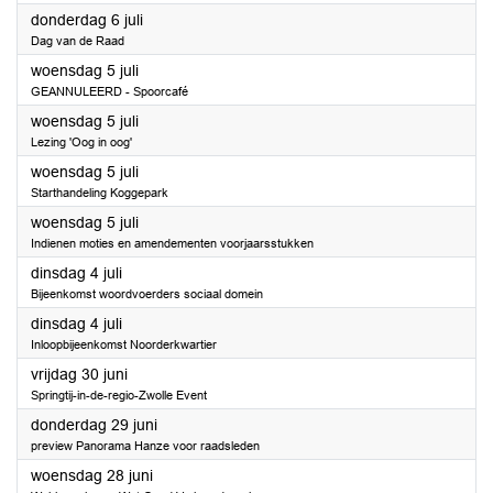
2023
donderdag 6 juli
Dag van de Raad
2023
woensdag 5 juli
GEANNULEERD - Spoorcafé
2023
woensdag 5 juli
Lezing 'Oog in oog'
2023
woensdag 5 juli
Starthandeling Koggepark
2023
woensdag 5 juli
Indienen moties en amendementen voorjaarsstukken
2023
dinsdag 4 juli
Bijeenkomst woordvoerders sociaal domein
2023
dinsdag 4 juli
Inloopbijeenkomst Noorderkwartier
2023
vrijdag 30 juni
Springtij-in-de-regio-Zwolle Event
2023
donderdag 29 juni
preview Panorama Hanze voor raadsleden
2023
woensdag 28 juni