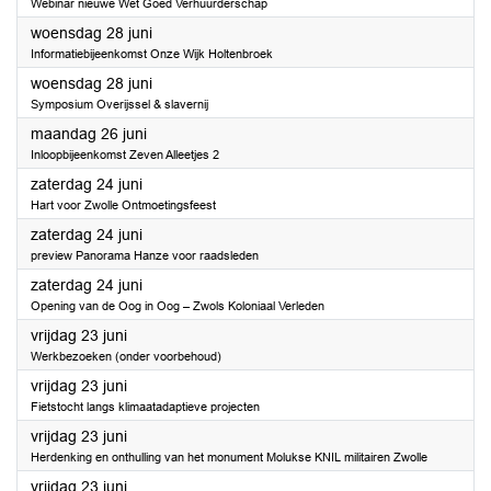
Webinar nieuwe Wet Goed Verhuurderschap
2023
woensdag 28 juni
Informatiebijeenkomst Onze Wijk Holtenbroek
2023
woensdag 28 juni
Symposium Overijssel & slavernij
2023
maandag 26 juni
Inloopbijeenkomst Zeven Alleetjes 2
2023
zaterdag 24 juni
Hart voor Zwolle Ontmoetingsfeest
2023
zaterdag 24 juni
preview Panorama Hanze voor raadsleden
2023
zaterdag 24 juni
Opening van de Oog in Oog – Zwols Koloniaal Verleden
2023
vrijdag 23 juni
Werkbezoeken (onder voorbehoud)
2023
vrijdag 23 juni
Fietstocht langs klimaatadaptieve projecten
2023
vrijdag 23 juni
Herdenking en onthulling van het monument Molukse KNIL militairen Zwolle
2023
vrijdag 23 juni