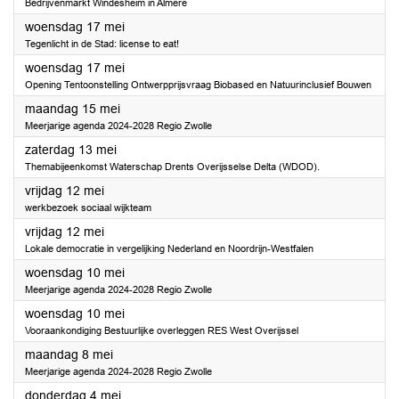
Bedrijvenmarkt Windesheim in Almere
2023
woensdag 17 mei
Tegenlicht in de Stad: license to eat!
2023
woensdag 17 mei
Opening Tentoonstelling Ontwerpprijsvraag Biobased en Natuurinclusief Bouwen
2023
maandag 15 mei
Meerjarige agenda 2024-2028 Regio Zwolle
2023
zaterdag 13 mei
Themabijeenkomst Waterschap Drents Overijsselse Delta (WDOD).
2023
vrijdag 12 mei
werkbezoek sociaal wijkteam
2023
vrijdag 12 mei
Lokale democratie in vergelijking Nederland en Noordrijn-Westfalen
2023
woensdag 10 mei
Meerjarige agenda 2024-2028 Regio Zwolle
2023
woensdag 10 mei
Vooraankondiging Bestuurlijke overleggen RES West Overijssel
2023
maandag 8 mei
Meerjarige agenda 2024-2028 Regio Zwolle
2023
donderdag 4 mei