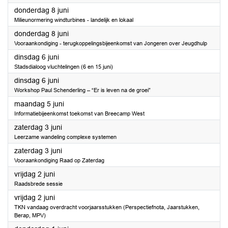
2023
donderdag 8 juni
Milieunormering windturbines - landelijk en lokaal
2023
donderdag 8 juni
Vooraankondiging - terugkoppelingsbijeenkomst van Jongeren over Jeugdhulp
2023
dinsdag 6 juni
Stadsdialoog vluchtelingen (6 en 15 juni)
2023
dinsdag 6 juni
Workshop Paul Schenderling – “Er is leven na de groei”
2023
maandag 5 juni
Informatiebijeenkomst toekomst van Breecamp West
2023
zaterdag 3 juni
Leerzame wandeling complexe systemen
2023
zaterdag 3 juni
Vooraankondiging Raad op Zaterdag
2023
vrijdag 2 juni
Raadsbrede sessie
2023
vrijdag 2 juni
TKN vandaag overdracht voorjaarsstukken (Perspectiefnota, Jaarstukken,
Berap, MPV)