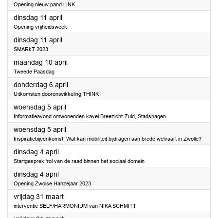
Opening nieuw pand LINK
2023
dinsdag 11 april
Opening vrijheidsweek
2023
dinsdag 11 april
SMARkT 2023
2023
maandag 10 april
Tweede Paasdag
2023
donderdag 6 april
Uitkomsten doorontwikkeling THINK
2023
woensdag 5 april
Informatieavond omwonenden kavel Breezicht-Zuid, Stadshagen
2023
woensdag 5 april
Inspiratiebijeenkomst: Wat kan mobiliteit bijdragen aan brede welvaart in Zwolle?
2023
dinsdag 4 april
Startgesprek ‘rol van de raad binnen het sociaal domein
2023
dinsdag 4 april
Opening Zwolse Hanzejaar 2023
2023
vrijdag 31 maart
interventie SELF/HARMONIUM van NIKA SCHMITT