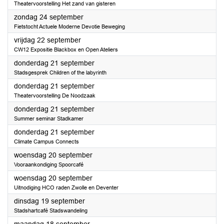
Theatervoorstelling Het zand van gisteren
2023
zondag 24 september
Fietstocht Actuele Moderne Devotie Beweging
2023
vrijdag 22 september
CW12 Expositie Blackbox en Open Ateliers
2023
donderdag 21 september
Stadsgesprek Children of the labyrinth
2023
donderdag 21 september
Theatervoorstelling De Noodzaak
2023
donderdag 21 september
Summer seminar Stadkamer
2023
donderdag 21 september
Climate Campus Connects
2023
woensdag 20 september
Vooraankondiging Spoorcafé
2023
woensdag 20 september
Uitnodiging HCO raden Zwolle en Deventer
2023
dinsdag 19 september
Stadshartcafé Stadswandeling
2023