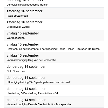
maandag 18 september
Uitnodiging Raadsacademie Raalte
2023
zaterdag 16 september
Raad op Zaterdag
2023
zaterdag 16 september
Vredesweek Zwolle
2023
vrijdag 15 september
Werkbezoeken
2023
vrijdag 15 september
Fietstocht en bewonersbrief Energiegebied Genne, Holten, Haerst en De Ruiten
2023
vrijdag 15 september
Vooraankondiging Dag van de Democratie
2023
donderdag 14 september
Cele Conferentie
2023
donderdag 14 september
Uitnodiging training 'De 5 participatietaken van de raad'
2023
donderdag 14 september
Herdenking 500e sterfdag Paus Adrianus VI
2023
donderdag 14 september
Vooraankondiging Devotie Festival 14 t/m 24 september