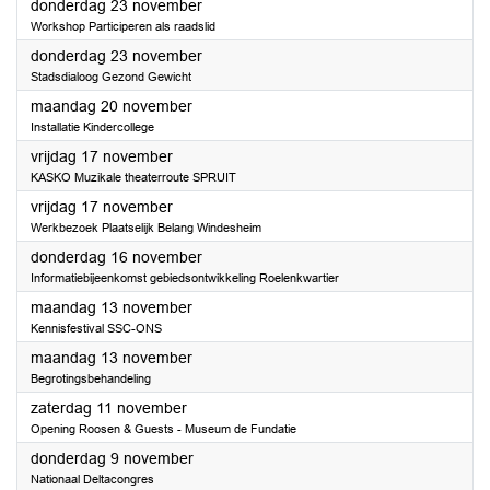
2023
donderdag 23 november
Workshop Participeren als raadslid
2023
donderdag 23 november
Stadsdialoog Gezond Gewicht
2023
maandag 20 november
Installatie Kindercollege
2023
vrijdag 17 november
KASKO Muzikale theaterroute SPRUIT
2023
vrijdag 17 november
Werkbezoek Plaatselijk Belang Windesheim
2023
donderdag 16 november
Informatiebijeenkomst gebiedsontwikkeling Roelenkwartier
2023
maandag 13 november
Kennisfestival SSC-ONS
2023
maandag 13 november
Begrotingsbehandeling
2023
zaterdag 11 november
Opening Roosen & Guests - Museum de Fundatie
2023
donderdag 9 november
Nationaal Deltacongres