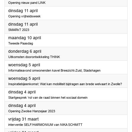
Opening nieuw pand LINK
2023
dinsdag 11 april
Opening vrijheidsweek
2023
dinsdag 11 april
SMARkT 2023
2023
maandag 10 april
Tweede Paasdag
2023
donderdag 6 april
Uitkomsten doorontwikkeling THINK
2023
woensdag 5 april
Informatieavond omwonenden kavel Breezicht-Zuid, Stadshagen
2023
woensdag 5 april
Inspiratiebijeenkomst: Wat kan mobiliteit bijdragen aan brede welvaart in Zwolle?
2023
dinsdag 4 april
Startgesprek ‘rol van de raad binnen het sociaal domein
2023
dinsdag 4 april
Opening Zwolse Hanzejaar 2023
2023
vrijdag 31 maart
interventie SELF/HARMONIUM van NIKA SCHMITT