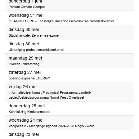
2023
donderdag 1 juni
Podium Climate Campus
2023
woensdag 31 mei
GEANNULEERD - Feestelijke lancering Gebiedsvisie Noorderkwartier
2023
dinsdag 30 mei
Stadshartcafé: Zero emissiezone
2023
dinsdag 30 mei
Uitnodiging professionalsbijeenkomst
2023
maandag 29 mei
Tweede Pinksterdag
2023
zaterdag 27 mei
opening expositie ENERGY
2023
vrijdag 26 mei
Informatiebijeenkomst Provinciaal Programma Landelijk
gebied/gebiedsprogramma Noord West Overijssel
2023
donderdag 25 mei
Kenniskring Kinderarmoede
2023
woensdag 24 mei
Veegsessie - Meerjarige agenda 2024-2028 Regio Zwolle
2023
dinsdag 23 mei