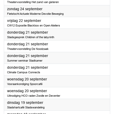
Theatervoorstelling Het zand van gisteren
2023
zondag 24 september
Fietstocht Actuele Moderne Devotie Beweging
2023
vrijdag 22 september
CW12 Expositie Blackbox en Open Ateliers
2023
donderdag 21 september
Stadsgesprek Children of the labyrinth
2023
donderdag 21 september
Theatervoorstelling De Noodzaak
2023
donderdag 21 september
Summer seminar Stadkamer
2023
donderdag 21 september
Climate Campus Connects
2023
woensdag 20 september
Vooraankondiging Spoorcafé
2023
woensdag 20 september
Uitnodiging HCO raden Zwolle en Deventer
2023
dinsdag 19 september
Stadshartcafé Stadswandeling