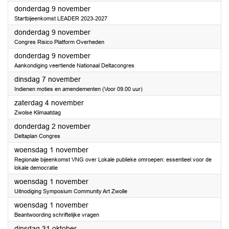
2023
donderdag 9 november
Startbijeenkomst LEADER 2023-2027
2023
donderdag 9 november
Congres Risico Platform Overheden
2023
donderdag 9 november
Aankondiging veertiende Nationaal Deltacongres
2023
dinsdag 7 november
Indienen moties en amendementen (Voor 09.00 uur)
2023
zaterdag 4 november
Zwolse Klimaatdag
2023
donderdag 2 november
Deltaplan Congres
2023
woensdag 1 november
Regionale bijeenkomst VNG over Lokale publieke omroepen: essentieel voor de
lokale democratie
2023
woensdag 1 november
Uitnodiging Symposium Community Art Zwolle
2023
woensdag 1 november
Beantwoording schriftelijke vragen
2023
dinsdag 31 oktober