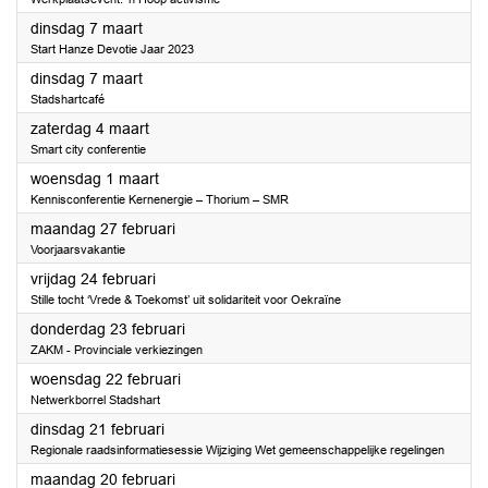
2023
dinsdag 7 maart
Start Hanze Devotie Jaar 2023
2023
dinsdag 7 maart
Stadshartcafé
2023
zaterdag 4 maart
Smart city conferentie
2023
woensdag 1 maart
Kennisconferentie Kernenergie – Thorium – SMR
2023
maandag 27 februari
Voorjaarsvakantie
2023
vrijdag 24 februari
Stille tocht ‘Vrede & Toekomst’ uit solidariteit voor Oekraïne
2023
donderdag 23 februari
ZAKM - Provinciale verkiezingen
2023
woensdag 22 februari
Netwerkborrel Stadshart
2023
dinsdag 21 februari
Regionale raadsinformatiesessie Wijziging Wet gemeenschappelijke regelingen
2023
maandag 20 februari