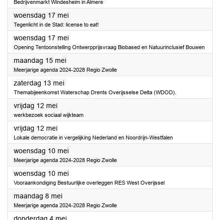
Bedrijvenmarkt Windesheim in Almere
2023
woensdag 17 mei
Tegenlicht in de Stad: license to eat!
2023
woensdag 17 mei
Opening Tentoonstelling Ontwerpprijsvraag Biobased en Natuurinclusief Bouwen
2023
maandag 15 mei
Meerjarige agenda 2024-2028 Regio Zwolle
2023
zaterdag 13 mei
Themabijeenkomst Waterschap Drents Overijsselse Delta (WDOD).
2023
vrijdag 12 mei
werkbezoek sociaal wijkteam
2023
vrijdag 12 mei
Lokale democratie in vergelijking Nederland en Noordrijn-Westfalen
2023
woensdag 10 mei
Meerjarige agenda 2024-2028 Regio Zwolle
2023
woensdag 10 mei
Vooraankondiging Bestuurlijke overleggen RES West Overijssel
2023
maandag 8 mei
Meerjarige agenda 2024-2028 Regio Zwolle
2023
donderdag 4 mei