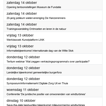
2023
zaterdag 14 oktober
Opening tentoonstellingen Museum de Fundatie
2023
zaterdag 14 oktober
20-jarig jubileum wielervereniging De Hanzerenners
2023
zaterdag 14 oktober
Trainingswandeling Ontmoeten en leren in de natuur
2023
vrijdag 13 oktober
Werkbezoek Kunstplatform LINK
2023
vrijdag 13 oktober
Informatiebijeenkomst Internationale dag van de Witte Stok
2023
donderdag 12 oktober
Tertium webinar 'Wat zeggen verkiezingsprogramma's over participatie?'
2023
donderdag 12 oktober
Landelijke bijeenkomst gemeentelijke burgerfora
2023
donderdag 12 oktober
Symposium/informatiemarkt Digitale Zorg Uit en Thuis
2023
woensdag 11 oktober
Conferentie 'De juridische positie van omwonenden van windturbines'
2023
dinsdag 10 oktober
Save-the-date bestuurlijke bijeenkomst milieunormering windturbines