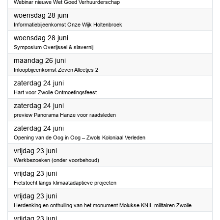
Webinar nieuwe Wet Goed Verhuurderschap
2023
woensdag 28 juni
Informatiebijeenkomst Onze Wijk Holtenbroek
2023
woensdag 28 juni
Symposium Overijssel & slavernij
2023
maandag 26 juni
Inloopbijeenkomst Zeven Alleetjes 2
2023
zaterdag 24 juni
Hart voor Zwolle Ontmoetingsfeest
2023
zaterdag 24 juni
preview Panorama Hanze voor raadsleden
2023
zaterdag 24 juni
Opening van de Oog in Oog – Zwols Koloniaal Verleden
2023
vrijdag 23 juni
Werkbezoeken (onder voorbehoud)
2023
vrijdag 23 juni
Fietstocht langs klimaatadaptieve projecten
2023
vrijdag 23 juni
Herdenking en onthulling van het monument Molukse KNIL militairen Zwolle
2023
vrijdag 23 juni