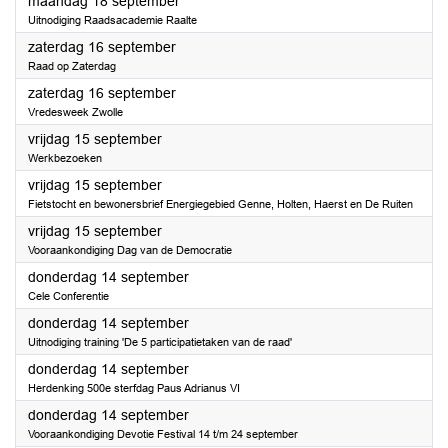
2023
maandag 18 september
Uitnodiging Raadsacademie Raalte
2023
zaterdag 16 september
Raad op Zaterdag
2023
zaterdag 16 september
Vredesweek Zwolle
2023
vrijdag 15 september
Werkbezoeken
2023
vrijdag 15 september
Fietstocht en bewonersbrief Energiegebied Genne, Holten, Haerst en De Ruiten
2023
vrijdag 15 september
Vooraankondiging Dag van de Democratie
2023
donderdag 14 september
Cele Conferentie
2023
donderdag 14 september
Uitnodiging training 'De 5 participatietaken van de raad'
2023
donderdag 14 september
Herdenking 500e sterfdag Paus Adrianus VI
2023
donderdag 14 september
Vooraankondiging Devotie Festival 14 t/m 24 september