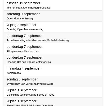
2023
dinsdag 12 september
Info- en debatavond Burgerparticipatie
2023
zaterdag 9 september
Open Monumentendag
2023
vrijdag 8 september
Opening Open Monumentendag
2023
donderdag 7 september
Avondwandeling vrijetijdseconomie Vechtdal Marketing
2023
donderdag 7 september
Aftrap nieuw politiek seizoen
2023
donderdag 7 september
Opening Het huis van de leefomgeving
2023
maandag 4 september
Zomerreces
2023
zondag 3 september
Symposium Van verval naar vernieuwing
2023
vrijdag 1 september
Uitnodiging tentoonstelling Sense of Place
2023
vrijdag 1 september
Bijeenkomst RSAB RES West-Overijssel