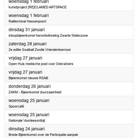
2023
woensdag 1 februari
kunstproject [RE]CLAMED ARTSPACE
2023
woensdag 1 februari
Railterminal Hessenpoort
2023
dinsdag 31 januari
inloopbijeenkomst herontwikkeling Zwarte Waterzone
2023
zaterdag 28 januari
2e editie Goalball Zwolle Vriendentoernooi
2023
vrijdag 27 januari
Open Huis medische post voor Oekraïners
2023
vrijdag 27 januari
Bijeenkomst nieuwe RSAB
2023
donderdag 26 januari
ZAKM - Bijeenkomst duurzaamheid
2023
woensdag 25 januari
Spoorcafé
2023
woensdag 25 januari
Nationale Voorleesontbijt
2023
dinsdag 24 januari
Brede Bijeenkomst over de Participatie aanpak