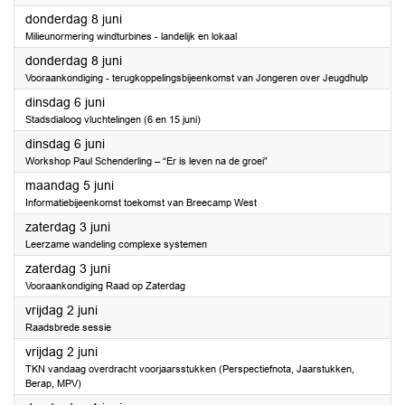
2023
donderdag 8 juni
Milieunormering windturbines - landelijk en lokaal
2023
donderdag 8 juni
Vooraankondiging - terugkoppelingsbijeenkomst van Jongeren over Jeugdhulp
2023
dinsdag 6 juni
Stadsdialoog vluchtelingen (6 en 15 juni)
2023
dinsdag 6 juni
Workshop Paul Schenderling – “Er is leven na de groei”
2023
maandag 5 juni
Informatiebijeenkomst toekomst van Breecamp West
2023
zaterdag 3 juni
Leerzame wandeling complexe systemen
2023
zaterdag 3 juni
Vooraankondiging Raad op Zaterdag
2023
vrijdag 2 juni
Raadsbrede sessie
2023
vrijdag 2 juni
TKN vandaag overdracht voorjaarsstukken (Perspectiefnota, Jaarstukken,
Berap, MPV)