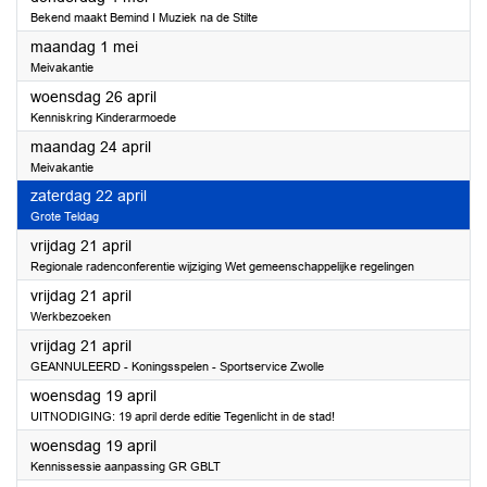
Bekend maakt Bemind I Muziek na de Stilte
2023
maandag 1 mei
Meivakantie
2023
woensdag 26 april
Kenniskring Kinderarmoede
2023
maandag 24 april
Meivakantie
2023
zaterdag 22 april
Grote Teldag
2023
vrijdag 21 april
Regionale radenconferentie wijziging Wet gemeenschappelijke regelingen
2023
vrijdag 21 april
Werkbezoeken
2023
vrijdag 21 april
GEANNULEERD - Koningsspelen - Sportservice Zwolle
2023
woensdag 19 april
UITNODIGING: 19 april derde editie Tegenlicht in de stad!
2023
woensdag 19 april
Kennissessie aanpassing GR GBLT