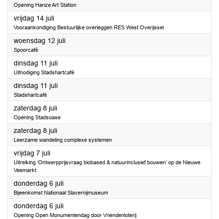
Opening Hanze Art Station
2023
vrijdag 14 juli
Vooraankondiging Bestuurlijke overleggen RES West Overijssel
2023
woensdag 12 juli
Spoorcafé
2023
dinsdag 11 juli
Uitnodiging Stadshartcafé
2023
dinsdag 11 juli
Stadshartcafé
2023
zaterdag 8 juli
Opening Stadsoase
2023
zaterdag 8 juli
Leerzame wandeling complexe systemen
2023
vrijdag 7 juli
Uitreiking ‘Ontwerpprijsvraag biobased & natuurinclusief bouwen’ op de Nieuwe
Veemarkt
2023
donderdag 6 juli
Bijeenkomst Nationaal Slavernijmuseum
2023
donderdag 6 juli
Opening Open Monumentendag door Vriendenloterij