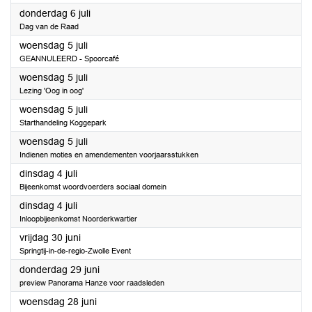
2023
donderdag 6 juli
Dag van de Raad
2023
woensdag 5 juli
GEANNULEERD - Spoorcafé
2023
woensdag 5 juli
Lezing 'Oog in oog'
2023
woensdag 5 juli
Starthandeling Koggepark
2023
woensdag 5 juli
Indienen moties en amendementen voorjaarsstukken
2023
dinsdag 4 juli
Bijeenkomst woordvoerders sociaal domein
2023
dinsdag 4 juli
Inloopbijeenkomst Noorderkwartier
2023
vrijdag 30 juni
Springtij-in-de-regio-Zwolle Event
2023
donderdag 29 juni
preview Panorama Hanze voor raadsleden
2023
woensdag 28 juni