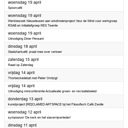
2023
woensdag 19 april
Spoorcafé
2023
woensdag 19 april
Werkbezoek Nieuwleusen aan windmolenproject Veur de Wind voor werkgroep
RSAB en Initiatiefgroep RES Twente
2023
woensdag 19 april
Uitnodiging Diner Pensant
2023
dinsdag 18 april
Stadshartcafé: praat mee over verkeer
2023
zaterdag 15 april
Raad op Zaterdag
2023
vrijdag 14 april
Thorbeckedebat met Pieter Omtzigt
2023
vrijdag 14 april
Uitnodiging miniconferentie Actualisatie groen- en recreatiebeleid
2023
donderdag 13 april
kunstproject [RE]CLAMED ARTSPACE bij het Filosofisch Café Zwolle
2023
woensdag 12 april
symposium 'De kerk en het slavernijverleden'
2023
dinsdag 11 april