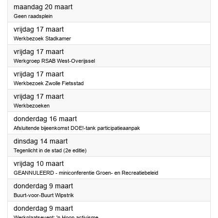
2023
maandag 20 maart
Geen raadsplein
2023
vrijdag 17 maart
Werkbezoek Stadkamer
2023
vrijdag 17 maart
Werkgroep RSAB West-Overijssel
2023
vrijdag 17 maart
Werkbezoek Zwolle Fietsstad
2023
vrijdag 17 maart
Werkbezoeken
2023
donderdag 16 maart
Afsluitende bijeenkomst DOE!-tank participatieaanpak
2023
dinsdag 14 maart
Tegenlicht in de stad (2e editie)
2023
vrijdag 10 maart
GEANNULEERD - miniconferentie Groen- en Recreatiebeleid
2023
donderdag 9 maart
Buurt-voor-Buurt Wipstrik
2023
donderdag 9 maart
Werkplaatsevent: 'n Hoop activisme