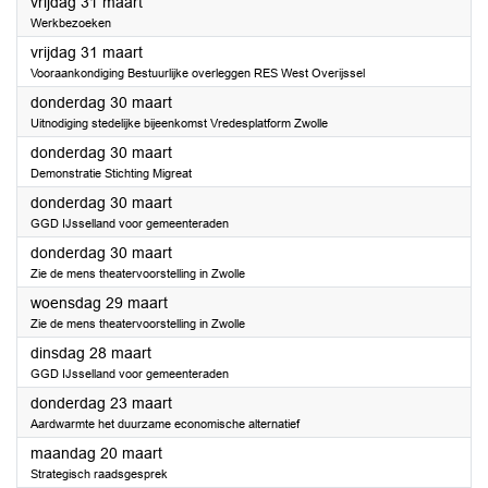
2023
vrijdag 31 maart
Werkbezoeken
2023
vrijdag 31 maart
Vooraankondiging Bestuurlijke overleggen RES West Overijssel
2023
donderdag 30 maart
Uitnodiging stedelijke bijeenkomst Vredesplatform Zwolle
2023
donderdag 30 maart
Demonstratie Stichting Migreat
2023
donderdag 30 maart
GGD IJsselland voor gemeenteraden
2023
donderdag 30 maart
Zie de mens theatervoorstelling in Zwolle
2023
woensdag 29 maart
Zie de mens theatervoorstelling in Zwolle
2023
dinsdag 28 maart
GGD IJsselland voor gemeenteraden
2023
donderdag 23 maart
Aardwarmte het duurzame economische alternatief
2023
maandag 20 maart
Strategisch raadsgesprek