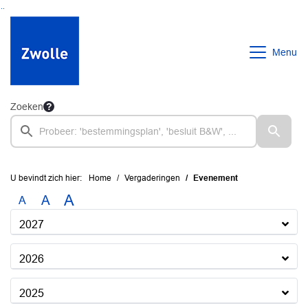
Ga naar de inhoud van deze pagina
Ga naar het zoeken
Ga naar het menu
Menu
Zoeken
U bevindt zich hier:
Home
Vergaderingen
Evenement
A
A
A
2027
2026
2025