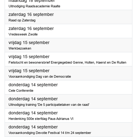
2023
maandag 18 september
Uitnodiging Raadsacademie Raalte
2023
zaterdag 16 september
Raad op Zaterdag
2023
zaterdag 16 september
Vredesweek Zwolle
2023
vrijdag 15 september
Werkbezoeken
2023
vrijdag 15 september
Fietstocht en bewonersbrief Energiegebied Genne, Holten, Haerst en De Ruiten
2023
vrijdag 15 september
Vooraankondiging Dag van de Democratie
2023
donderdag 14 september
Cele Conferentie
2023
donderdag 14 september
Uitnodiging training 'De 5 participatietaken van de raad'
2023
donderdag 14 september
Herdenking 500e sterfdag Paus Adrianus VI
2023
donderdag 14 september
Vooraankondiging Devotie Festival 14 t/m 24 september