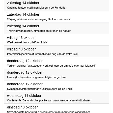
2023
zaterdag 14 oktober
Opening tentoonstellingen Museum de Fundatie
2023
zaterdag 14 oktober
20-jarig jubileum wielervereniging De Hanzerenners
2023
zaterdag 14 oktober
Trainingswandeling Ontmoeten en leren in de natuur
2023
vrijdag 13 oktober
Werkbezoek Kunstplatform LINK
2023
vrijdag 13 oktober
Informatiebijeenkomst Internationale dag van de Witte Stok
2023
donderdag 12 oktober
Tertium webinar 'Wat zeggen verkiezingsprogramma's over participatie?'
2023
donderdag 12 oktober
Landelijke bijeenkomst gemeentelijke burgerfora
2023
donderdag 12 oktober
Symposium/informatiemarkt Digitale Zorg Uit en Thuis
2023
woensdag 11 oktober
Conferentie 'De juridische positie van omwonenden van windturbines'
2023
dinsdag 10 oktober
Save-the-date bestuurlijke bijeenkomst milieunormering windturbines