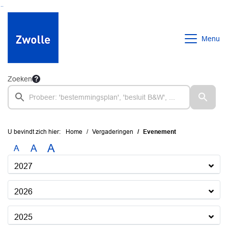
Ga naar de inhoud van deze pagina
Ga naar het zoeken
Ga naar het menu
Menu
Zoeken
U bevindt zich hier:
Home
Vergaderingen
Evenement
A
A
A
2027
2026
2025