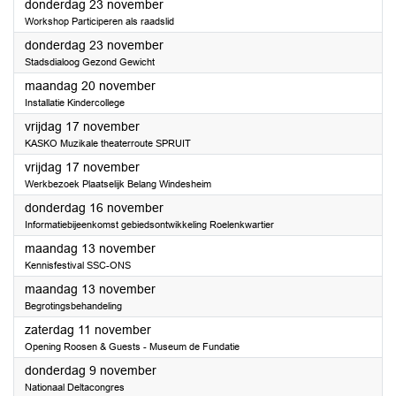
2023
donderdag 23 november
Workshop Participeren als raadslid
2023
donderdag 23 november
Stadsdialoog Gezond Gewicht
2023
maandag 20 november
Installatie Kindercollege
2023
vrijdag 17 november
KASKO Muzikale theaterroute SPRUIT
2023
vrijdag 17 november
Werkbezoek Plaatselijk Belang Windesheim
2023
donderdag 16 november
Informatiebijeenkomst gebiedsontwikkeling Roelenkwartier
2023
maandag 13 november
Kennisfestival SSC-ONS
2023
maandag 13 november
Begrotingsbehandeling
2023
zaterdag 11 november
Opening Roosen & Guests - Museum de Fundatie
2023
donderdag 9 november
Nationaal Deltacongres