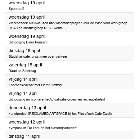
2023
woensdag 19 april
Spoorcafé
2023
woensdag 19 april
Werkbezoek Nieuwleusen aan windmolenproject Veur de Wind voor werkgroep
RSAB en Initiatiefgroep RES Twente
2023
woensdag 19 april
Uitnodiging Diner Pensant
2023
dinsdag 18 april
Stadshartcafé: praat mee over verkeer
2023
zaterdag 15 april
Raad op Zaterdag
2023
vrijdag 14 april
Thorbeckedebat met Pieter Omtzigt
2023
vrijdag 14 april
Uitnodiging miniconferentie Actualisatie groen- en recreatiebeleid
2023
donderdag 13 april
kunstproject [RE]CLAMED ARTSPACE bij het Filosofisch Café Zwolle
2023
woensdag 12 april
symposium 'De kerk en het slavernijverleden'
2023
dinsdag 11 april