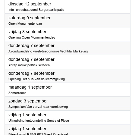
2023
dinsdag 12 september
Info- en debatavond Burgerparticipatie
2023
zaterdag 9 september
Open Monumentendag
2023
vrijdag 8 september
Opening Open Monumentendag
2023
donderdag 7 september
Avondwandeling vrijetijdseconomie Vechtdal Marketing
2023
donderdag 7 september
Aftrap nieuw politiek seizoen
2023
donderdag 7 september
Opening Het huis van de leefomgeving
2023
maandag 4 september
Zomerreces
2023
zondag 3 september
Symposium Van verval naar vernieuwing
2023
vrijdag 1 september
Uitnodiging tentoonstelling Sense of Place
2023
vrijdag 1 september
Bijeenkomst RSAB RES West-Overijssel