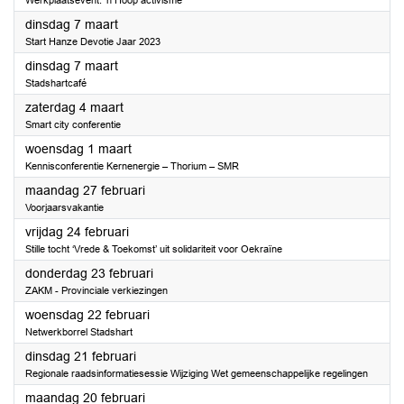
Werkplaatsevent: 'n Hoop activisme
2023
dinsdag 7 maart
Start Hanze Devotie Jaar 2023
2023
dinsdag 7 maart
Stadshartcafé
2023
zaterdag 4 maart
Smart city conferentie
2023
woensdag 1 maart
Kennisconferentie Kernenergie – Thorium – SMR
2023
maandag 27 februari
Voorjaarsvakantie
2023
vrijdag 24 februari
Stille tocht ‘Vrede & Toekomst’ uit solidariteit voor Oekraïne
2023
donderdag 23 februari
ZAKM - Provinciale verkiezingen
2023
woensdag 22 februari
Netwerkborrel Stadshart
2023
dinsdag 21 februari
Regionale raadsinformatiesessie Wijziging Wet gemeenschappelijke regelingen
2023
maandag 20 februari