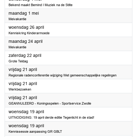
Bekend maakt Bemind I Muziek na de Stilte
2023
maandag 1 mei
Meivakantie
2023
woensdag 26 april
Kenniskring Kinderarmoede
2023
maandag 24 april
Meivakantie
2023
zaterdag 22 april
Grote Teldag
2023
vrijdag 21 april
Regionale radenconferentie wijziging Wet gemeenschappelijke regelingen
2023
vrijdag 21 april
Werkbezoeken
2023
vrijdag 21 april
GEANNULEERD - Koningsspelen - Sportservice Zwolle
2023
woensdag 19 april
UITNODIGING: 19 april derde editie Tegenlicht in de stad!
2023
woensdag 19 april
Kennissessie aanpassing GR GBLT