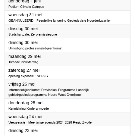
2023
donderdag 1 juni
Podium Climate Campus
2023
woensdag 31 mei
GEANNULEERD - Feestelijke lancering Gebiedsvisie Noorderkwartier
2023
dinsdag 30 mei
Stadshartcafé: Zero emissiezone
2023
dinsdag 30 mei
Uitnodiging professionalsbijeenkomst
2023
maandag 29 mei
Tweede Pinksterdag
2023
zaterdag 27 mei
opening expositie ENERGY
2023
vrijdag 26 mei
Informatiebijeenkomst Provinciaal Programma Landelijk
gebied/gebiedsprogramma Noord West Overijssel
2023
donderdag 25 mei
Kenniskring Kinderarmoede
2023
woensdag 24 mei
Veegsessie - Meerjarige agenda 2024-2028 Regio Zwolle
2023
dinsdag 23 mei