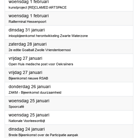
2023
woensdag 1 februari
kunstproject [RE]CLAMED ARTSPACE
2023
woensdag 1 februari
Railterminal Hessenpoort
2023
dinsdag 31 januari
inloopbijeenkomst herontwikkeling Zwarte Waterzone
2023
zaterdag 28 januari
2e editie Goalball Zwolle Vriendentoernooi
2023
vrijdag 27 januari
Open Huis medische post voor Oekraïners
2023
vrijdag 27 januari
Bijeenkomst nieuwe RSAB
2023
donderdag 26 januari
ZAKM - Bijeenkomst duurzaamheid
2023
woensdag 25 januari
Spoorcafé
2023
woensdag 25 januari
Nationale Voorleesontbijt
2023
dinsdag 24 januari
Brede Bijeenkomst over de Participatie aanpak