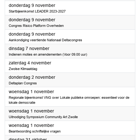
2023
donderdag 9 november
Startbijeenkomst LEADER 2023-2027
2023
donderdag 9 november
Congres Risico Platform Overheden
2023
donderdag 9 november
Aankondiging veertiende Nationaal Deltacongres
2023
dinsdag 7 november
Indienen moties en amendementen (Voor 09.00 uur)
2023
zaterdag 4 november
Zwolse Klimaatdag
2023
donderdag 2 november
Deltaplan Congres
2023
woensdag 1 november
Regionale bijeenkomst VNG over Lokale publieke omroepen: essentieel voor de
lokale democratie
2023
woensdag 1 november
Uitnodiging Symposium Community Art Zwolle
2023
woensdag 1 november
Beantwoording schriftelijke vragen
2023
dinsdag 31 oktober