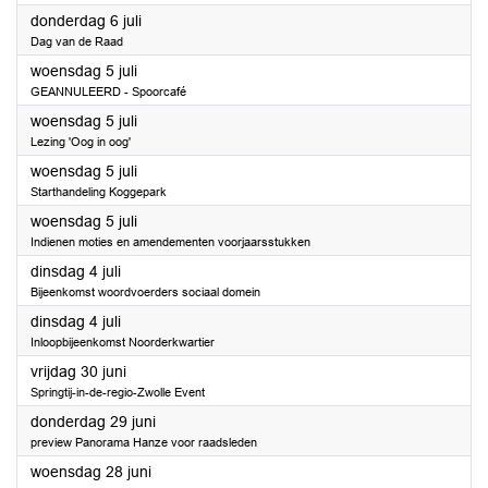
2023
donderdag 6 juli
Dag van de Raad
2023
woensdag 5 juli
GEANNULEERD - Spoorcafé
2023
woensdag 5 juli
Lezing 'Oog in oog'
2023
woensdag 5 juli
Starthandeling Koggepark
2023
woensdag 5 juli
Indienen moties en amendementen voorjaarsstukken
2023
dinsdag 4 juli
Bijeenkomst woordvoerders sociaal domein
2023
dinsdag 4 juli
Inloopbijeenkomst Noorderkwartier
2023
vrijdag 30 juni
Springtij-in-de-regio-Zwolle Event
2023
donderdag 29 juni
preview Panorama Hanze voor raadsleden
2023
woensdag 28 juni