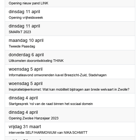
Opening nieuw pand LINK
2023
dinsdag 11 april
Opening vrijheidsweek
2023
dinsdag 11 april
SMARkT 2023
2023
maandag 10 april
Tweede Paasdag
2023
donderdag 6 april
Uitkomsten doorontwikkeling THINK
2023
woensdag 5 april
Informatieavond omwonenden kavel Breezicht-Zuid, Stadshagen
2023
woensdag 5 april
Inspiratiebijeenkomst: Wat kan mobiliteit bijdragen aan brede welvaart in Zwolle?
2023
dinsdag 4 april
Startgesprek ‘rol van de raad binnen het sociaal domein
2023
dinsdag 4 april
Opening Zwolse Hanzejaar 2023
2023
vrijdag 31 maart
interventie SELF/HARMONIUM van NIKA SCHMITT