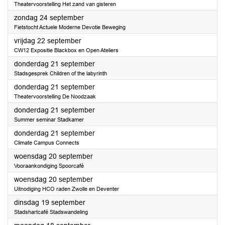
Theatervoorstelling Het zand van gisteren
2023
zondag 24 september
Fietstocht Actuele Moderne Devotie Beweging
2023
vrijdag 22 september
CW12 Expositie Blackbox en Open Ateliers
2023
donderdag 21 september
Stadsgesprek Children of the labyrinth
2023
donderdag 21 september
Theatervoorstelling De Noodzaak
2023
donderdag 21 september
Summer seminar Stadkamer
2023
donderdag 21 september
Climate Campus Connects
2023
woensdag 20 september
Vooraankondiging Spoorcafé
2023
woensdag 20 september
Uitnodiging HCO raden Zwolle en Deventer
2023
dinsdag 19 september
Stadshartcafé Stadswandeling