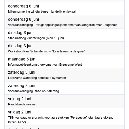
2023
donderdag 8 juni
Milieunormering windturbines - landelijk en lokaal
2023
donderdag 8 juni
Vooraankondiging - terugkoppelingsbijeenkomst van Jongeren over Jeugdhulp
2023
dinsdag 6 juni
Stadsdialoog vluchtelingen (6 en 15 juni)
2023
dinsdag 6 juni
Workshop Paul Schenderling – “Er is leven na de groei”
2023
maandag 5 juni
Informatiebijeenkomst toekomst van Breecamp West
2023
zaterdag 3 juni
Leerzame wandeling complexe systemen
2023
zaterdag 3 juni
Vooraankondiging Raad op Zaterdag
2023
vrijdag 2 juni
Raadsbrede sessie
2023
vrijdag 2 juni
TKN vandaag overdracht voorjaarsstukken (Perspectiefnota, Jaarstukken,
Berap, MPV)