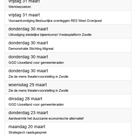
2023
vrijdag 31 maart
Werkbezoeken
2023
vrijdag 31 maart
Vooraankondiging Bestuurlijke overleggen RES West Overijssel
2023
donderdag 30 maart
Uitnodiging stedelijke bijeenkomst Vredesplatform Zwolle
2023
donderdag 30 maart
Demonstratie Stichting Migreat
2023
donderdag 30 maart
GGD IJsselland voor gemeenteraden
2023
donderdag 30 maart
Zie de mens theatervoorstelling in Zwolle
2023
woensdag 29 maart
Zie de mens theatervoorstelling in Zwolle
2023
dinsdag 28 maart
GGD IJsselland voor gemeenteraden
2023
donderdag 23 maart
Aardwarmte het duurzame economische alternatief
2023
maandag 20 maart
Strategisch raadsgesprek