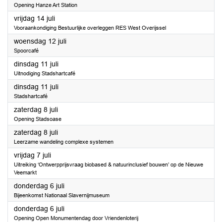
Opening Hanze Art Station
2023
vrijdag 14 juli
Vooraankondiging Bestuurlijke overleggen RES West Overijssel
2023
woensdag 12 juli
Spoorcafé
2023
dinsdag 11 juli
Uitnodiging Stadshartcafé
2023
dinsdag 11 juli
Stadshartcafé
2023
zaterdag 8 juli
Opening Stadsoase
2023
zaterdag 8 juli
Leerzame wandeling complexe systemen
2023
vrijdag 7 juli
Uitreiking ‘Ontwerpprijsvraag biobased & natuurinclusief bouwen’ op de Nieuwe
Veemarkt
2023
donderdag 6 juli
Bijeenkomst Nationaal Slavernijmuseum
2023
donderdag 6 juli
Opening Open Monumentendag door Vriendenloterij